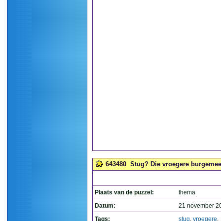
643480
Stug? Die vroegere burgemees
Plaats van de puzzel:
thema
Datum:
21 november 2
Tags:
stug
,
vroegere
,