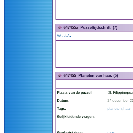
647455a
Puzzeltijdschrift. (7)
VA..LA.
647455
Planeten van haar. (5)
Plaats van de puzzel:
DL Filippinepuz
Datum:
24 december 2
Tags:
planeten
,
haar
Gelijkluidende vragen:
Geplaatst door:
roos