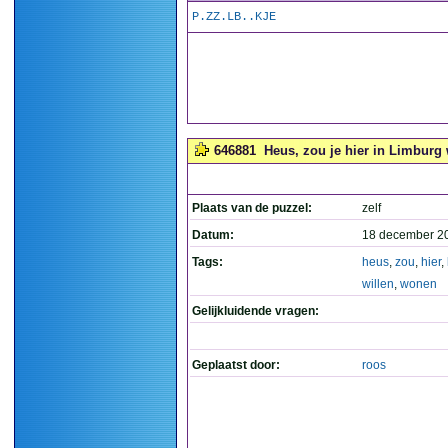
P.ZZ.LB..KJE
646881
Heus, zou je hier in Limburg 
Plaats van de puzzel:
zelf
Datum:
18 december 2
Tags:
heus
,
zou
,
hier
,
willen
,
wonen
Gelijkluidende vragen:
Geplaatst door:
roos