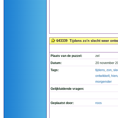
643339
Tijdens zo'n slecht weer ontwi
Plaats van de puzzel:
zel
Datum:
20 november 2
Tags:
tijdens
,
zon
,
sle
ontwikkelt
,
hieru
morgenster
Gelijkluidende vragen:
Geplaatst door:
roos