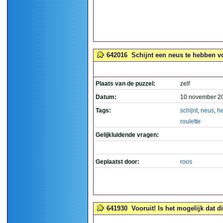
642016
Schijnt een neus te hebben vo
Plaats van de puzzel:
zelf
Datum:
10 november 2
Tags:
schijnt
,
neus
,
h
roulette
Gelijkluidende vragen:
Geplaatst door:
roos
641930
Vooruit! Is het mogelijk dat di