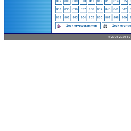
807
808
809
810
811
812
813
814
815
834
835
836
837
838
839
840
841
842
861
862
863
864
865
866
867
868
869
Zoek cryptogrammen
Zoek overig
© 2005-2026 by 