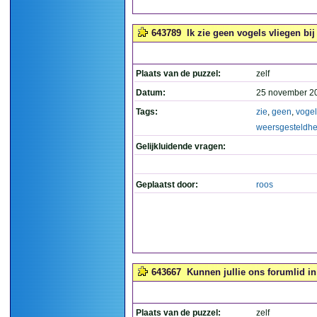
643789
Ik zie geen vogels vliegen bij
Plaats van de puzzel:
zelf
Datum:
25 november 2
Tags:
zie
,
geen
,
vogel
weersgesteldhe
Gelijkluidende vragen:
Geplaatst door:
roos
643667
Kunnen jullie ons forumlid in
Plaats van de puzzel:
zelf