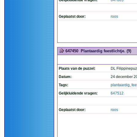
Gelijkluidende vragen:
647805
Geplaatst door:
roos
647450
Plantaardig feestlichtje. (9)
Plaats van de puzzel:
DL Filippinepuz
Datum:
24 december 2
Tags:
plantaardig
,
fee
Gelijkluidende vragen:
647512
Geplaatst door:
roos