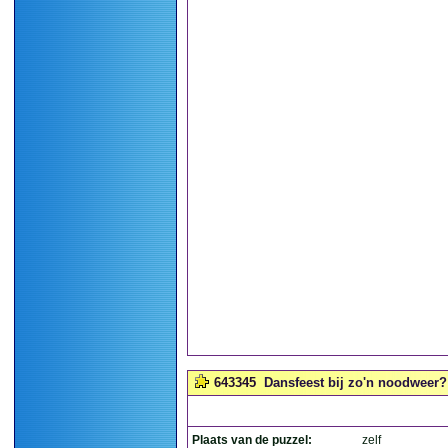
643345
Dansfeest bij zo'n noodweer? 
Plaats van de puzzel:
zelf