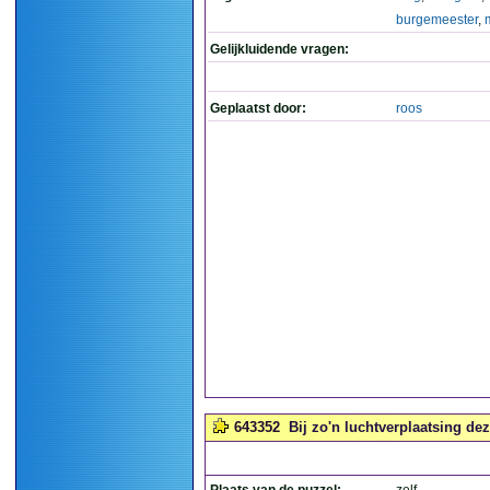
burgemeester
,
Gelijkluidende vragen:
Geplaatst door:
roos
643352
Bij zo'n luchtverplaatsing dez