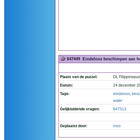
647449
Eindeloos beschimpen aan het
Plaats van de puzzel:
DL Filippinepuz
Datum:
24 december 2
Tags:
eindeloos
,
bes
water
Gelijkluidende vragen:
647513
Geplaatst door:
roos