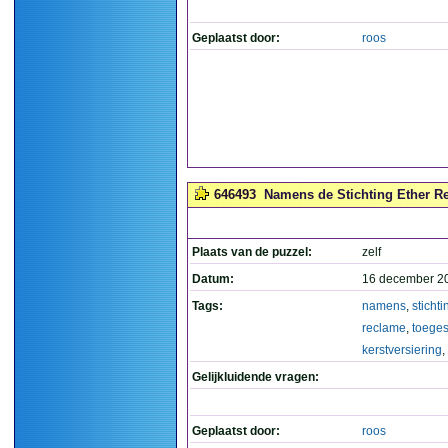
Geplaatst door:
roos
646493
Namens de Stichting Ether Rec
Plaats van de puzzel:
zelf
Datum:
16 december 2
Tags:
namens
,
stichti
reclame
,
toege
kerstversiering
,
Gelijkluidende vragen:
Geplaatst door:
roos