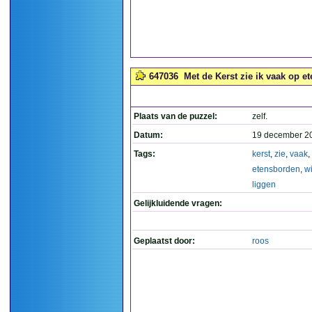
647036
Met de Kerst zie ik vaak op e
Plaats van de puzzel:
zelf.
Datum:
19 december 2
Tags:
kerst
,
zie
,
vaak
,
etensborden
,
w
liggen
Gelijkluidende vragen:
Geplaatst door:
roos