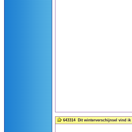
643314
Dit winterverschijnsel vind ik 