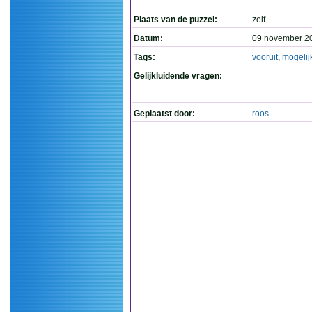
Plaats van de puzzel:
zelf
Datum:
09 november 2
Tags:
vooruit
,
mogelij
Gelijkluidende vragen:
Geplaatst door:
roos