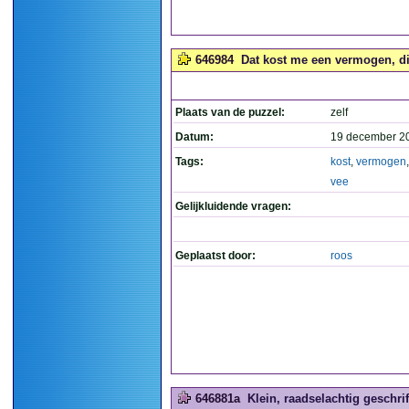
646984
Dat kost me een vermogen, dit
Plaats van de puzzel:
zelf
Datum:
19 december 2
Tags:
kost
,
vermogen
vee
Gelijkluidende vragen:
Geplaatst door:
roos
646881a
Klein, raadselachtig geschrift