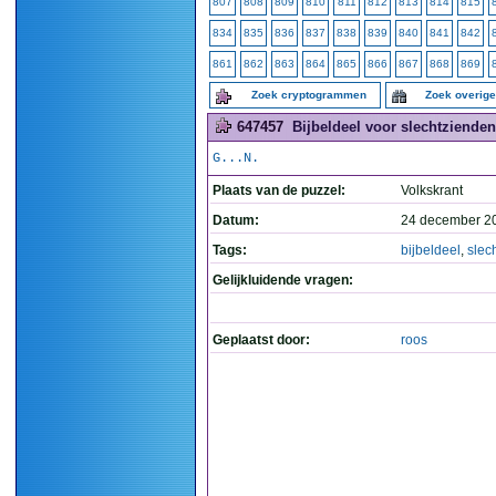
807
808
809
810
811
812
813
814
815
834
835
836
837
838
839
840
841
842
861
862
863
864
865
866
867
868
869
Zoek cryptogrammen
Zoek overig
647457
Bijbeldeel voor slechtzienden.
G...N.
Plaats van de puzzel:
Volkskrant
Datum:
24 december 2
Tags:
bijbeldeel
,
slec
Gelijkluidende vragen:
Geplaatst door:
roos