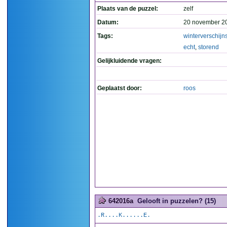
Plaats van de puzzel:
zelf
Datum:
20 november 2
Tags:
winterverschijn
echt
,
storend
Gelijkluidende vragen:
Geplaatst door:
roos
642016a
Gelooft in puzzelen? (15)
.R....K......E.