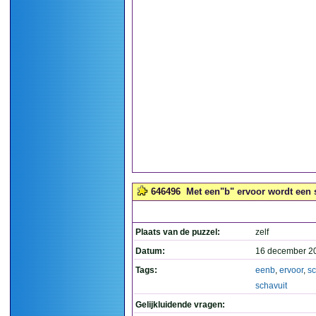
646496
Met een"b" ervoor wordt een s
Plaats van de puzzel:
zelf
Datum:
16 december 2
Tags:
eenb
,
ervoor
,
sc
schavuit
Gelijkluidende vragen: