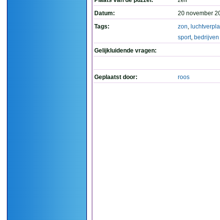
Plaats van de puzzel:
zelf
Datum:
20 november 2
Tags:
zon
,
luchtverpl
sport
,
bedrijven
Gelijkluidende vragen:
Geplaatst door:
roos