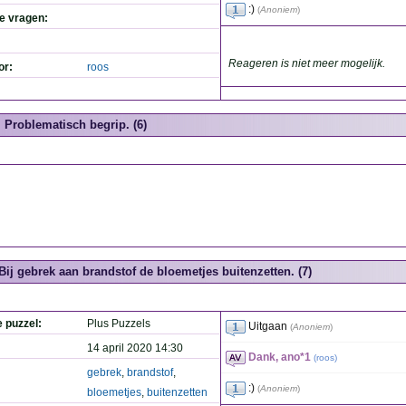
:)
(
Anoniem
)
de vragen:
Reageren is niet meer mogelijk.
or:
roos
Problematisch begrip. (6)
Bij gebrek aan brandstof de bloemetjes buitenzetten. (7)
e puzzel:
Plus Puzzels
Uitgaan
(
Anoniem
)
14 april 2020 14:30
Dank, ano*1
(
roos
)
gebrek
,
brandstof
,
:)
(
Anoniem
)
bloemetjes
,
buitenzetten