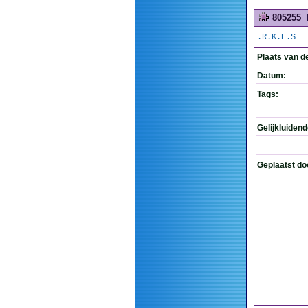
805255
.R.K.E.S
Plaats van d
Datum:
Tags:
Gelijkluiden
Geplaatst do