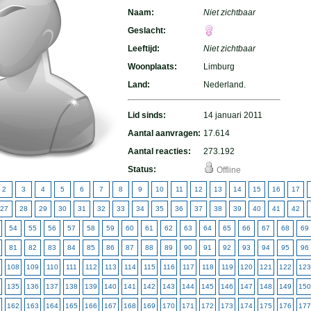
Naam:
Niet zichtbaar
Geslacht:
Leeftijd:
Niet zichtbaar
Woonplaats:
Limburg
Land:
Nederland.
Lid sinds:
14 januari 2011
Aantal aanvragen:
17.614
Aantal reacties:
273.192
Status:
Offline
2
3
4
5
6
7
8
9
10
11
12
13
14
15
16
17
27
28
29
30
31
32
33
34
35
36
37
38
39
40
41
42
54
55
56
57
58
59
60
61
62
63
64
65
66
67
68
69
81
82
83
84
85
86
87
88
89
90
91
92
93
94
95
96
108
109
110
111
112
113
114
115
116
117
118
119
120
121
122
123
135
136
137
138
139
140
141
142
143
144
145
146
147
148
149
150
162
163
164
165
166
167
168
169
170
171
172
173
174
175
176
177