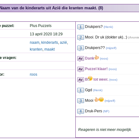
Naam van de kinderarts uit Azië die kranten maakt. (8)
e puzzel:
Plus Puzzels
Drukpers?
(
Henk
)
13 april 2020 18:29
Mooi. Dr uk (dokter uk)..:)
(
Anoni
naam
,
kinderarts
,
azië
,
Drukpers??
(
mijzelf
)
kranten
,
maakt
de vragen:
Dank
(
roos
)
Puzzel klaar!
(
roos
)
or:
roos
B
tot weer.
(
roos
)
Ggd
(
Henk
)
Mooi
(
mijzelf
)
Druk-Pers
(
NP
)
Reageren is niet meer mogelijk.