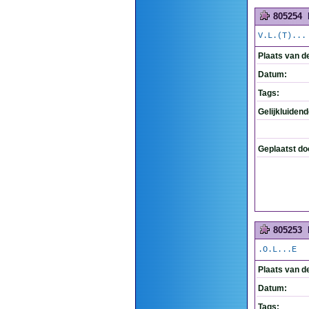
805254
V.L.(T)...
Plaats van d
Datum:
Tags:
Gelijkluiden
Geplaatst do
805253
.O.L...E
Plaats van d
Datum:
Tags: