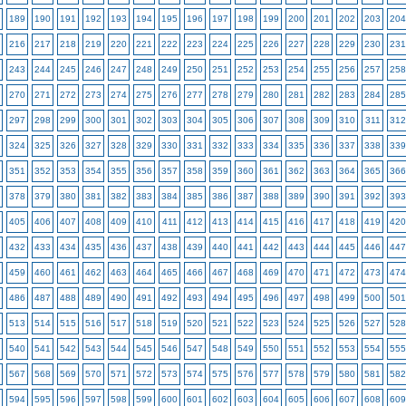
189
190
191
192
193
194
195
196
197
198
199
200
201
202
203
204
216
217
218
219
220
221
222
223
224
225
226
227
228
229
230
231
243
244
245
246
247
248
249
250
251
252
253
254
255
256
257
258
270
271
272
273
274
275
276
277
278
279
280
281
282
283
284
285
297
298
299
300
301
302
303
304
305
306
307
308
309
310
311
312
324
325
326
327
328
329
330
331
332
333
334
335
336
337
338
339
351
352
353
354
355
356
357
358
359
360
361
362
363
364
365
366
378
379
380
381
382
383
384
385
386
387
388
389
390
391
392
393
405
406
407
408
409
410
411
412
413
414
415
416
417
418
419
420
432
433
434
435
436
437
438
439
440
441
442
443
444
445
446
447
459
460
461
462
463
464
465
466
467
468
469
470
471
472
473
474
486
487
488
489
490
491
492
493
494
495
496
497
498
499
500
501
513
514
515
516
517
518
519
520
521
522
523
524
525
526
527
528
540
541
542
543
544
545
546
547
548
549
550
551
552
553
554
555
567
568
569
570
571
572
573
574
575
576
577
578
579
580
581
582
594
595
596
597
598
599
600
601
602
603
604
605
606
607
608
609