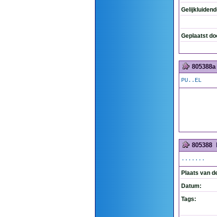
Gelijkluiden
Geplaatst do
805388a
PU..EL
805388
.......
Plaats van d
Datum:
Tags: