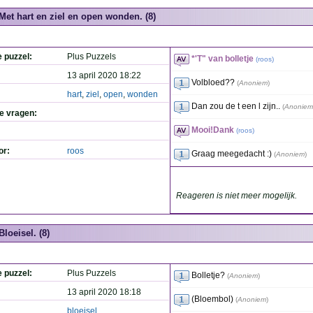
Met hart en ziel en open wonden. (8)
e puzzel:
Plus Puzzels
*'T" van bolletje
(
roos
)
13 april 2020 18:22
Volbloed??
(
Anoniem
)
hart
,
ziel
,
open
,
wonden
Dan zou de t een l zijn..
(
Anoniem
de vragen:
Mooi!Dank
(
roos
)
or:
roos
Graag meegedacht :)
(
Anoniem
)
Reageren is niet meer mogelijk.
Bloeisel. (8)
e puzzel:
Plus Puzzels
Bolletje?
(
Anoniem
)
13 april 2020 18:18
(Bloembol)
(
Anoniem
)
bloeisel