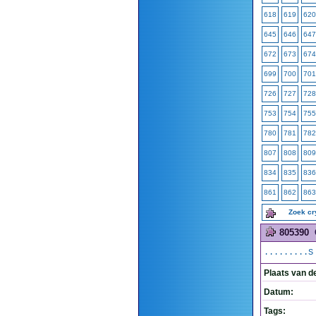
618
619
620
645
646
647
672
673
674
699
700
701
726
727
728
753
754
755
780
781
782
807
808
809
834
835
836
861
862
863
Zoek c
805390
.........S
Plaats van d
Datum:
Tags: