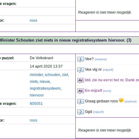
de vragen:
Reageren is niet meer mogelijk.
or:
roos
Minister Schouten ziet niets in nieuw registratiesysteem hiervoor. (3)
e puzzel:
De Volkskrant
Vee?
(
zwaluw
)
14 april 2020 13:37
Vee vlg nr
(
mijzelf
)
minister
,
schouten
,
ziet
,
Idd. zie nu eerst het nr. Dank 
niets
,
nieuw
,
registratiesysteem
,
En mijzelf
(
roos
)
hiervoor
Graag gedaan roos
(
zwaluw
)
de vragen:
805051
Ggd
(
mijzelf
)
or:
roos
Reageren is niet meer mogelijk.