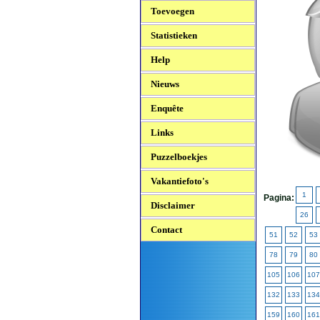
Toevoegen
Statistieken
Help
Nieuws
Enquête
Links
Puzzelboekjes
Vakantiefoto's
1
Pagina:
Disclaimer
26
Contact
51
52
53
78
79
80
105
106
107
132
133
134
159
160
161