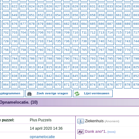
621
622
623
624
625
626
627
628
629
630
631
632
633
634
635
636
648
649
650
651
652
653
654
655
656
657
658
659
660
661
662
663
675
676
677
678
679
680
681
682
683
684
685
686
687
688
689
690
702
703
704
705
706
707
708
709
710
711
712
713
714
715
716
717
729
730
731
732
733
734
735
736
737
738
739
740
741
742
743
744
756
757
758
759
760
761
762
763
764
765
766
767
768
769
770
771
783
784
785
786
787
788
789
790
791
792
793
794
795
796
797
798
810
811
812
813
814
815
816
817
818
819
820
821
822
823
824
825
837
838
839
840
841
842
843
844
845
846
847
848
849
850
851
852
864
865
866
867
868
869
870
871
872
873
874
875
876
877
878
879
ryptogrammen
Zoek overige vragen
Lijst vernieuwen
Opnamelocatie. (10)
e puzzel:
Plus Puzzels
Ziekenhuis
(
Anoniem
)
14 april 2020 14:36
Dank ano*1.
(
roos
)
opnamelocatie