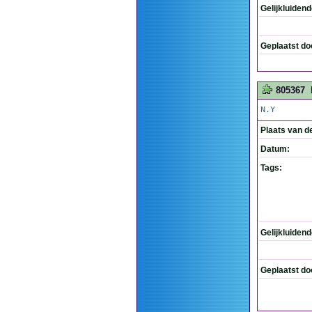
Gelijkluiden
Geplaatst do
805367
N.Y
Plaats van d
Datum:
Tags:
Gelijkluiden
Geplaatst do