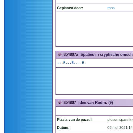
Geplaatst door:
roos
854807a
Spaties in cryptische omschr
...R...E....E.
854807
Idee van Rodin. (9)
Plaats van de puzzel:
plusontspannin
Datum:
02 mei 2021 14