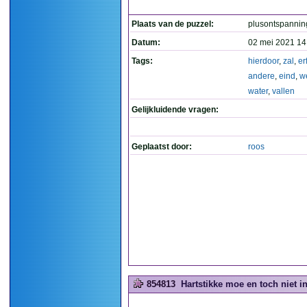
Plaats van de puzzel:
plusontspannin
Datum:
02 mei 2021 14
Tags:
hierdoor
,
zal
,
er
andere
,
eind
,
w
water
,
vallen
Gelijkluidende vragen:
Geplaatst door:
roos
854813
Hartstikke moe en toch niet in