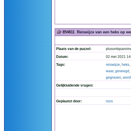
854811
Reiswijze van een heks op we
Plaats van de puzzel:
plusontspannin
Datum:
02 mei 2021 14
Tags:
reiswijze
,
heks
,
waar
,
geveegd
,
gegraven
,
word
Gelijkluidende vragen:
Geplaatst door:
roos