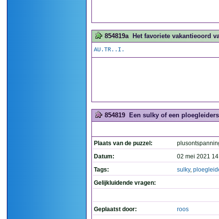
854819a
Het favoriete vakantieoord v
AU.TR..I.
854819
Een sulky of een ploegleiders
Plaats van de puzzel:
plusontspannin
Datum:
02 mei 2021 14
Tags:
sulky
,
ploegleid
Gelijkluidende vragen:
Geplaatst door:
roos