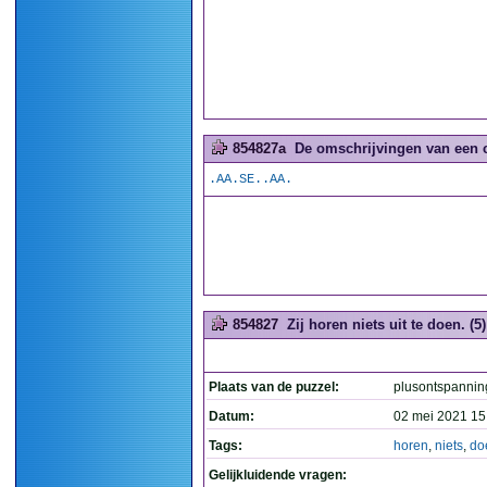
854827a
De omschrijvingen van een 
.AA.SE..AA.
854827
Zij horen niets uit te doen. (5)
Plaats van de puzzel:
plusontspannin
Datum:
02 mei 2021 15
Tags:
horen
,
niets
,
do
Gelijkluidende vragen: