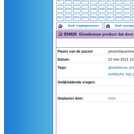
807
808
809
810
811
812
813
814
815
834
835
836
837
838
839
840
841
842
861
862
863
864
865
866
867
868
869
Zoek cryptogrammen
Zoek overig
854828
Gloednieuw product dat door e
Plaats van de puzzel:
plusontspannin
Datum:
02 mei 2021 15
Tags:
gloednieuw
,
pr
poëtische
,
kat
,
Gelijkluidende vragen:
Geplaatst door:
roos