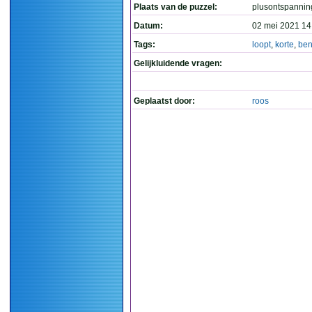
Plaats van de puzzel:
plusontspannin
Datum:
02 mei 2021 14
Tags:
loopt
,
korte
,
be
Gelijkluidende vragen:
Geplaatst door:
roos