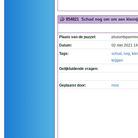
854821
Schud nog om om een kleintje 
Plaats van de puzzel:
plusontspannin
Datum:
02 mei 2021 14
Tags:
schud
,
nog
,
klei
krijgen
Gelijkluidende vragen:
Geplaatst door:
roos