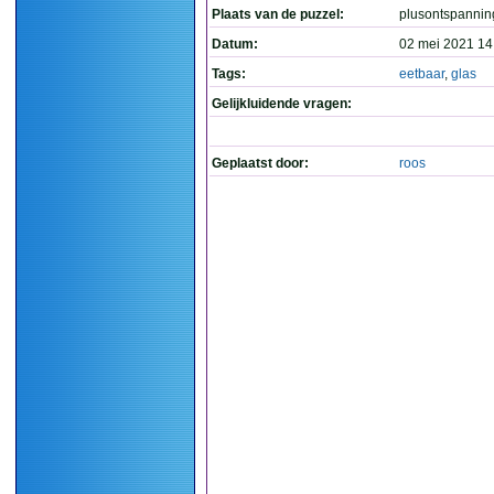
Plaats van de puzzel:
plusontspannin
Datum:
02 mei 2021 14
Tags:
eetbaar
,
glas
Gelijkluidende vragen:
Geplaatst door:
roos