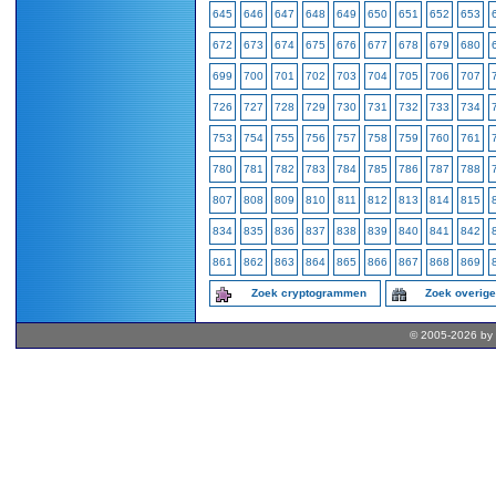
645
646
647
648
649
650
651
652
653
672
673
674
675
676
677
678
679
680
699
700
701
702
703
704
705
706
707
726
727
728
729
730
731
732
733
734
753
754
755
756
757
758
759
760
761
780
781
782
783
784
785
786
787
788
807
808
809
810
811
812
813
814
815
834
835
836
837
838
839
840
841
842
861
862
863
864
865
866
867
868
869
Zoek cryptogrammen
Zoek overig
© 2005-2026 by 