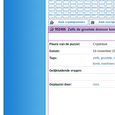
807
808
809
810
811
812
813
814
815
834
835
836
837
838
839
840
841
842
861
862
863
864
865
866
867
868
869
Zoek cryptogrammen
Zoek overig
952406
Zelfs de grootste domoor kom
Plaats van de puzzel:
Cryptotaal
Datum:
24 november 2
Tags:
zelfs
,
grootste
,
komt
,
overheen
Gelijkluidende vragen:
Geplaatst door:
roos