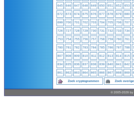
645
646
647
648
649
650
651
652
653
672
673
674
675
676
677
678
679
680
699
700
701
702
703
704
705
706
707
726
727
728
729
730
731
732
733
734
753
754
755
756
757
758
759
760
761
780
781
782
783
784
785
786
787
788
807
808
809
810
811
812
813
814
815
834
835
836
837
838
839
840
841
842
861
862
863
864
865
866
867
868
869
Zoek cryptogrammen
Zoek overig
© 2005-2026 by 