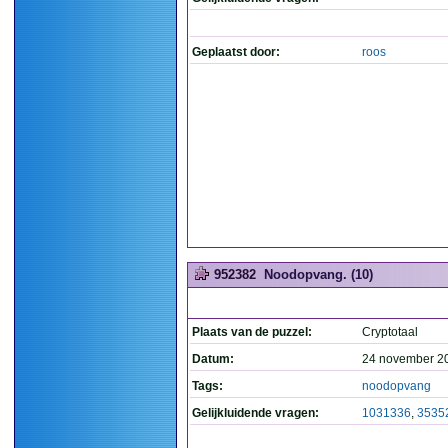
Geplaatst door:
roos
952382
Noodopvang. (10)
Plaats van de puzzel:
Cryptotaal
Datum:
24 november 2
Tags:
noodopvang
Gelijkluidende vragen:
1031336
,
3535