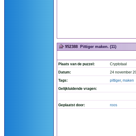
952388
Pittiger maken. (11)
Plaats van de puzzel:
Cryptotaal
Datum:
24 november 2
Tags:
pittiger
,
maken
Gelijkluidende vragen:
Geplaatst door:
roos