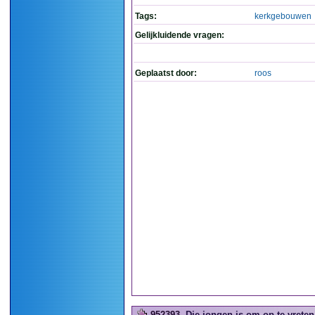
Tags:
kerkgebouwen
Gelijkluidende vragen:
Geplaatst door:
roos
952393
Die jongen is om op te vreten.