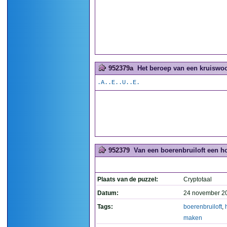
952379a
Het beroep van een kruiswoo
.A..E..U..E.
952379
Van een boerenbruiloft een h
Plaats van de puzzel:
Cryptotaal
Datum:
24 november 2
Tags:
boerenbruiloft
,
maken