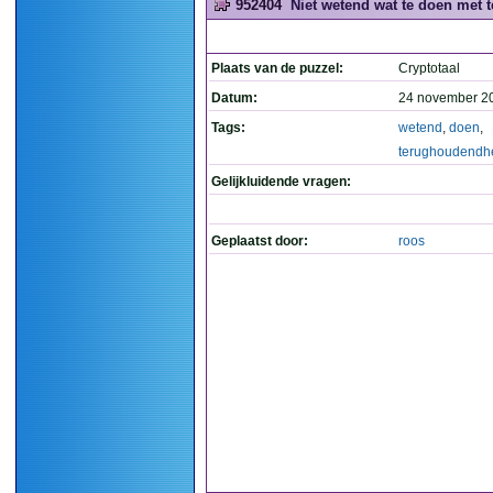
952404
Niet wetend wat te doen met 
Plaats van de puzzel:
Cryptotaal
Datum:
24 november 2
Tags:
wetend
,
doen
,
terughoudendh
Gelijkluidende vragen:
Geplaatst door:
roos