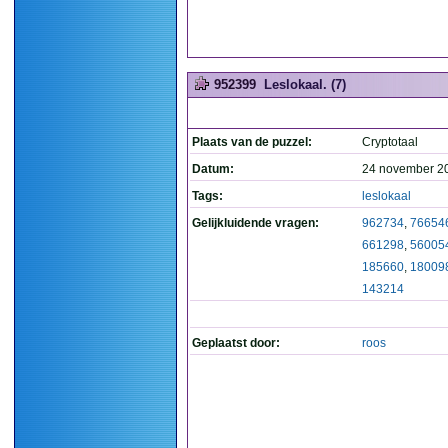
952399
Leslokaal. (7)
Plaats van de puzzel:
Cryptotaal
Datum:
24 november 2
Tags:
leslokaal
Gelijkluidende vragen:
962734
,
76654
661298
,
56005
185660
,
18009
143214
Geplaatst door:
roos