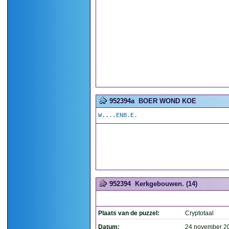
952394a
BOER WOND KOE
W....ENB.E.
952394
Kerkgebouwen. (14)
Plaats van de puzzel:
Cryptotaal
Datum:
24 november 2