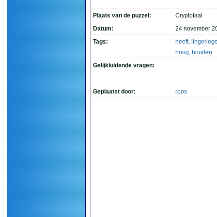
Plaats van de puzzel:
Cryptotaal
Datum:
24 november 2
Tags:
heeft
,
lingerieg
hoog
,
houden
Gelijkluidende vragen:
Geplaatst door:
roos