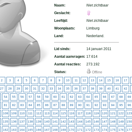
Naam:
Niet zichtbaar
Geslacht:
Leeftijd:
Niet zichtbaar
Woonplaats:
Limburg
Land:
Nederland.
Lid sinds:
14 januari 2011
Aantal aanvragen:
17.614
Aantal reacties:
273.192
Status:
Offline
2
3
4
5
6
7
8
9
10
11
12
13
14
15
16
17
27
28
29
30
31
32
33
34
35
36
37
38
39
40
41
42
54
55
56
57
58
59
60
61
62
63
64
65
66
67
68
69
81
82
83
84
85
86
87
88
89
90
91
92
93
94
95
96
108
109
110
111
112
113
114
115
116
117
118
119
120
121
122
123
135
136
137
138
139
140
141
142
143
144
145
146
147
148
149
150
162
163
164
165
166
167
168
169
170
171
172
173
174
175
176
177