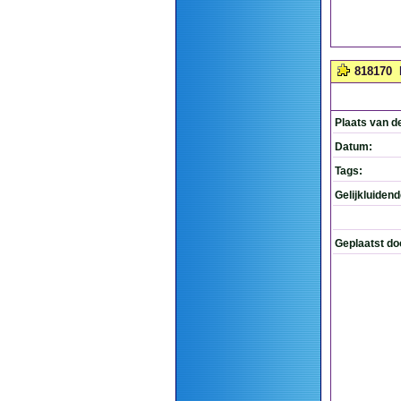
818170
Plaats van d
Datum:
Tags:
Gelijkluiden
Geplaatst do