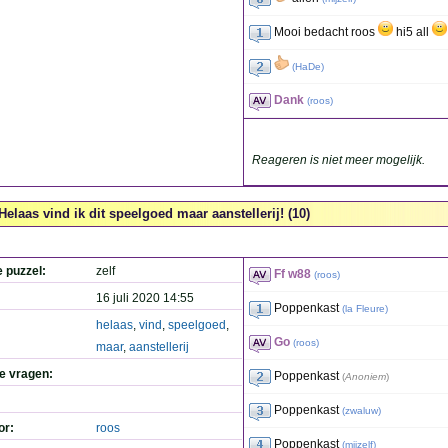
Mooi bedacht roos
hi5 all
(
HaDe
)
Dank
(
roos
)
Reageren is niet meer mogelijk.
Helaas vind ik dit speelgoed maar aanstellerij! (10)
e puzzel:
zelf
Ff w88
(
roos
)
16 juli 2020 14:55
Poppenkast
(
la Fleure
)
helaas
,
vind
,
speelgoed
,
Go
(
roos
)
maar
,
aanstellerij
de vragen:
Poppenkast
(
Anoniem
)
Poppenkast
(
zwaluw
)
or:
roos
Poppenkast
(
mijzelf
)