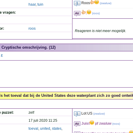
Roos
(
zwaluw
)
haar
,
tuin
de vragen:
.
(
roos
)
or:
roos
Reageren is niet meer mogelijk.
Cryptische omschrijving. (12)
.E
Is het toeval dat bij de United States deze waterplant zich zo goed ontwik
e puzzel:
zelf
Lot US
(
zwaluw
)
17 juli 2020 11:25
Juist
pf zwaluw
(
roos
)
toeval
,
united
,
states
,