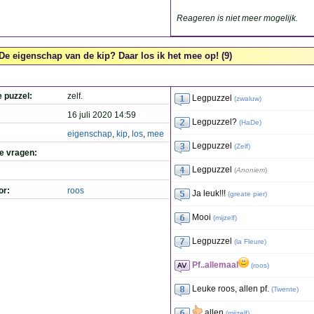
Reageren is niet meer mogelijk.
De eigenschap van de kip? Daar los ik het mee op! (9)
e puzzel:
zelf.
Legpuzzel
(
zwaluw
)
16 juli 2020 14:59
Legpuzzel?
(
HaDe
)
eigenschap
,
kip
,
los
,
mee
Legpuzzel
(
Zelf
)
de vragen:
Legpuzzel
(
Anoniem
)
or:
roos
Ja leuk!!!
(
greate pier
)
Mooi
(
mijzelf
)
Legpuzzel
(
la Fleure
)
Pf..allemaal
(
roos
)
Leuke roos, allen pf.
(
Twente
)
allen
(
mijzelf
)