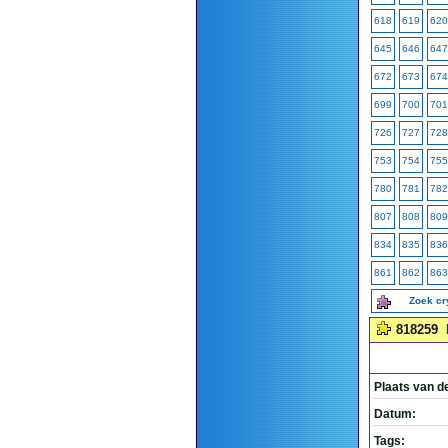
618
619
620
645
646
647
672
673
674
699
700
701
726
727
728
753
754
755
780
781
782
807
808
809
834
835
836
861
862
863
Zoek c
818259
Plaats van d
Datum:
Tags: