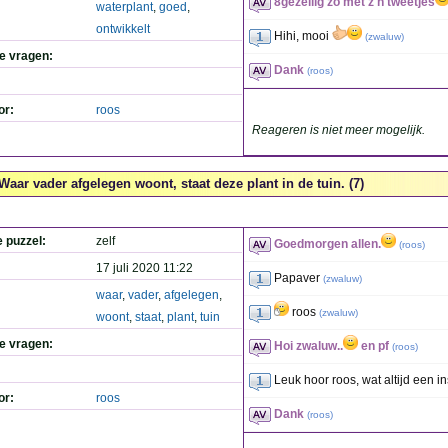
8gezellig zo met z'n tweetjes
waterplant
,
goed
,
ontwikkelt
Hihi, mooi
(
zwaluw
)
de vragen:
Dank
(
roos
)
or:
roos
Reageren is niet meer mogelijk.
Waar vader afgelegen woont, staat deze plant in de tuin. (7)
e puzzel:
zelf
Goedmorgen allen.
(
roos
)
17 juli 2020 11:22
Papaver
(
zwaluw
)
waar
,
vader
,
afgelegen
,
roos
(
zwaluw
)
woont
,
staat
,
plant
,
tuin
de vragen:
Hoi zwaluw..
en pf
(
roos
)
Leuk hoor roos, wat altijd een in
or:
roos
Dank
(
roos
)