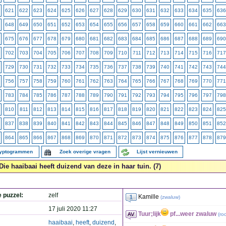
621
622
623
624
625
626
627
628
629
630
631
632
633
634
635
636
648
649
650
651
652
653
654
655
656
657
658
659
660
661
662
663
675
676
677
678
679
680
681
682
683
684
685
686
687
688
689
690
702
703
704
705
706
707
708
709
710
711
712
713
714
715
716
717
729
730
731
732
733
734
735
736
737
738
739
740
741
742
743
744
756
757
758
759
760
761
762
763
764
765
766
767
768
769
770
771
783
784
785
786
787
788
789
790
791
792
793
794
795
796
797
798
810
811
812
813
814
815
816
817
818
819
820
821
822
823
824
825
837
838
839
840
841
842
843
844
845
846
847
848
849
850
851
852
864
865
866
867
868
869
870
871
872
873
874
875
876
877
878
879
ryptogrammen
Zoek overige vragen
Lijst vernieuwen
Die haaibaai heeft duizend van deze in haar tuin. (7)
e puzzel:
zelf
Kamille
(
zwaluw
)
17 juli 2020 11:27
Tuur;lijk
pf...weer zwaluw
(
ro
haaibaai
,
heeft
,
duizend
,