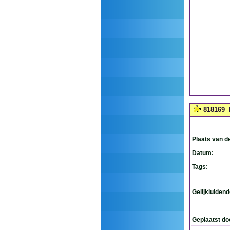
818169
Plaats van d
Datum:
Tags:
Gelijkluiden
Geplaatst do