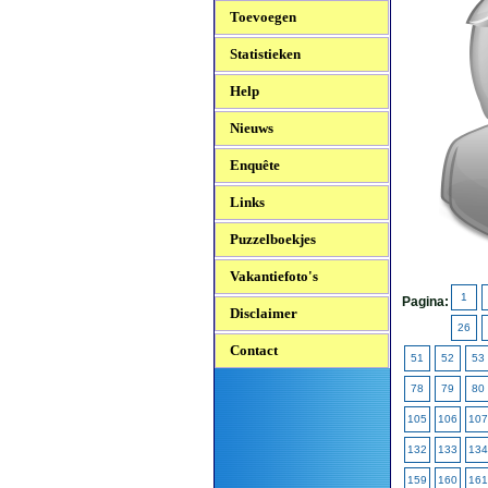
Toevoegen
Statistieken
Help
Nieuws
Enquête
Links
Puzzelboekjes
Vakantiefoto's
1
Pagina:
Disclaimer
26
Contact
51
52
53
78
79
80
105
106
107
132
133
134
159
160
161