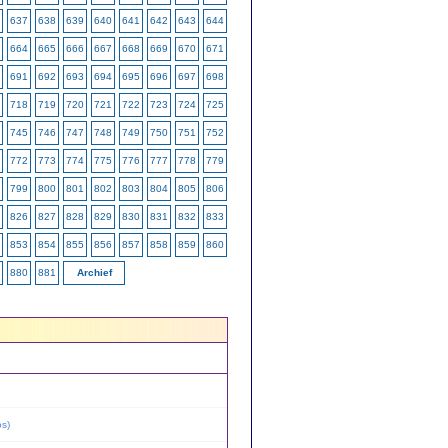
637
638
639
640
641
642
643
644
664
665
666
667
668
669
670
671
691
692
693
694
695
696
697
698
718
719
720
721
722
723
724
725
745
746
747
748
749
750
751
752
772
773
774
775
776
777
778
779
799
800
801
802
803
804
805
806
826
827
828
829
830
831
832
833
853
854
855
856
857
858
859
860
880
881
Archief
os
)