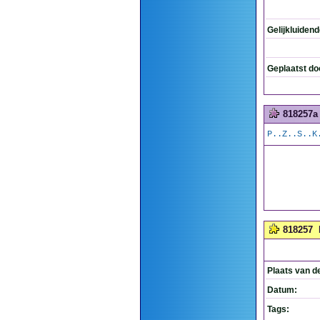
Gelijkluiden
Geplaatst do
818257a
P..Z..S..K
818257
Plaats van d
Datum:
Tags: