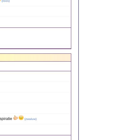
(
roos
)
spiratie
(
zwaluw
)