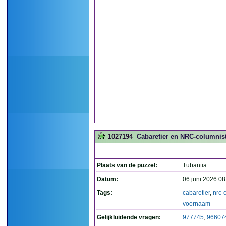
1027194
Cabaretier en NRC-columnist
Plaats van de puzzel:
Tubantia
Datum:
06 juni 2026 08
Tags:
cabaretier
,
nrc-
voornaam
Gelijkluidende vragen:
977745
,
96607