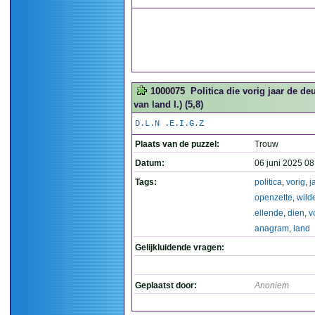
1000075
Politica die vorig jaar de d
van land I.) (5,8)
D.L.N .E.I.G.Z
Plaats van de puzzel:
Trouw
Datum:
06 juni 2025 08
Tags:
politica
,
vorig
,
j
openzette
,
wild
ellende
,
dien
,
v
anagram
,
land
Gelijkluidende vragen:
Geplaatst door:
Anoniem