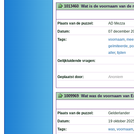
1013460
Wat is de voornaam van de m
Plaats van de puzzel:
AD Mezza
Datum:
07 december 2
Tags:
voornaam
,
mee
geïmiteerde
,
po
aller
,
tijden
Gelijkluidende vragen:
Geplaatst door:
Anoniem
1009969
Wat was de voornaam van E
Plaats van de puzzel:
Gelderlander
Datum:
19 oktober 202
Tags:
was
,
voornaam