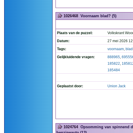
1026468
Voornaam blad? (5)
Plaats van de puzzel:
Volkskrant Woo
Datum:
27 mei 2026 12
Tags:
voornaam
,
blad
Gelijkluidende vragen:
888965
,
69555
185822
,
18581
185484
Geplaatst door:
Union Jack
1024764
Opsomming van spinnend die
benzineauto (13)