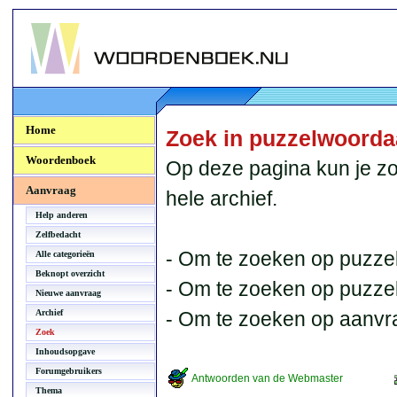
Woordenboek.NU
Home
Zoek in puzzelwoord
Woordenboek
Op deze pagina kun je zo
Aanvraag
hele archief.
Help anderen
Zelfbedacht
- Om te zoeken op puzzel
Alle categorieën
Beknopt overzicht
- Om te zoeken op puzzelb
Nieuwe aanvraag
Archief
- Om te zoeken op aanvr
Zoek
Inhoudsopgave
Forumgebruikers
Antwoorden van de Webmaster
Thema