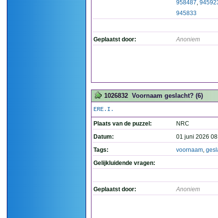
958487
,
94592
945833
Geplaatst door:
Anoniem
1026832
Voornaam geslacht? (6)
ERE.I.
Plaats van de puzzel:
NRC
Datum:
01 juni 2026 08
Tags:
voornaam
,
gesl
Gelijkluidende vragen:
Geplaatst door:
Anoniem