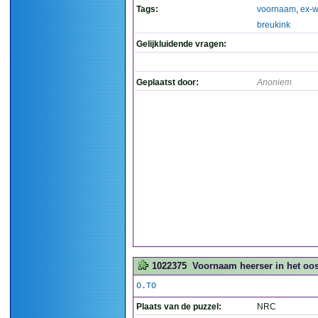
Tags:
voornaam
,
ex-w
breukink
Gelijkluidende vragen:
Geplaatst door:
Anoniem
1022375
Voornaam heerser in het oos
O.TO
Plaats van de puzzel:
NRC