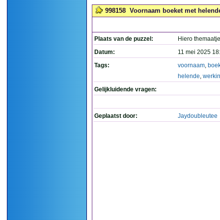
998158
Voornaam boeket met helende
Plaats van de puzzel:
Hiero themaatj
Datum:
11 mei 2025 18
Tags:
voornaam
,
boek
helende
,
werki
Gelijkluidende vragen:
Geplaatst door:
Jaydoubleutee