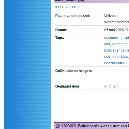
KATALYSSATOR
Plaats van de puzzel:
Volkskrant
Woordgraptogr
Datum:
05 mei 2026 02
Tags:
opsomming
,
sp
dier
,
voornaam
,
bokslegende
,
k
ook
,
onmisbaar
,
benzineauto
Gelijkluidende vragen:
Geplaatst door:
Anoniem
1023023
Buitenaards wezen met een 