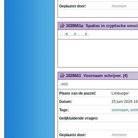
Geplaatst door:
Anoniem
1028661a
Spaties in cryptische omsch
...R...E....E.
1028661
Voornaam schrijver. (4)
.AGO
Plaats van de puzzel:
Limburger
Datum:
25 juni 2026 16
Tags:
voornaam
,
schr
Gelijkluidende vragen:
Geplaatst door:
Anoniem