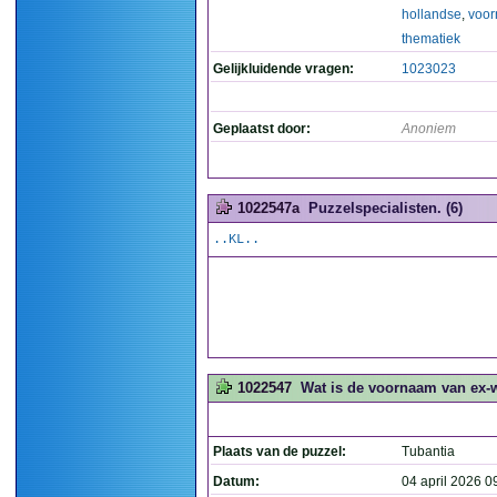
hollandse
,
voo
thematiek
Gelijkluidende vragen:
1023023
Geplaatst door:
Anoniem
1022547a
Puzzelspecialisten. (6)
..KL..
1022547
Wat is de voornaam van ex-w
Plaats van de puzzel:
Tubantia
Datum:
04 april 2026 0