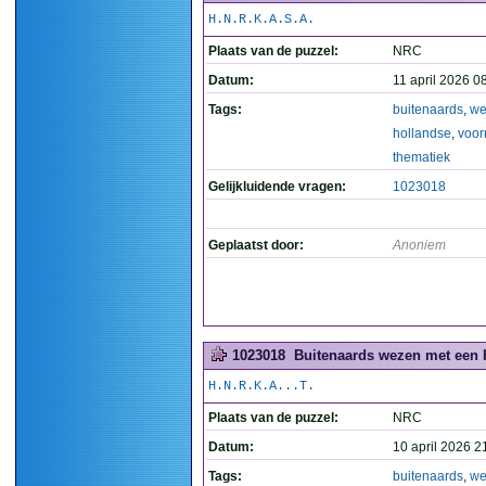
H.N.R.K.A.S.A.
Plaats van de puzzel:
NRC
Datum:
11 april 2026 0
Tags:
buitenaards
,
we
hollandse
,
voo
thematiek
Gelijkluidende vragen:
1023018
Geplaatst door:
Anoniem
1023018
Buitenaards wezen met een 
H.N.R.K.A...T.
Plaats van de puzzel:
NRC
Datum:
10 april 2026 2
Tags:
buitenaards
,
we