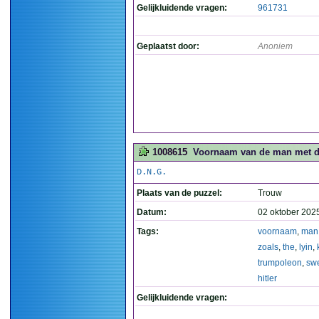
Gelijkluidende vragen:
961731
Geplaatst door:
Anoniem
1008615
Voornaam van de man met de 
D.N.G.
Plaats van de puzzel:
Trouw
Datum:
02 oktober 202
Tags:
voornaam
,
man
zoals
,
the
,
lyin
,
trumpoleon
,
sw
hitler
Gelijkluidende vragen: