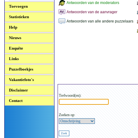
Antwoorden van de moderators
Toevoegen
Antwoorden van de aanvrager
Statistieken
Antwoorden van alle andere puzzelaars
Help
Nieuws
Enquête
Links
Puzzelboekjes
Vakantiefoto's
Disclaimer
Trefwoord(en):
Contact
Zoeken op: