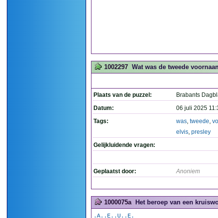
1002297
Wat was de tweede voornaam 
Plaats van de puzzel:
Brabants Dagb
Datum:
06 juli 2025 11
Tags:
was
,
tweede
,
v
elvis
,
presley
Gelijkluidende vragen:
Geplaatst door:
Anoniem
1000075a
Het beroep van een kruiswo
.A..E..U..E.