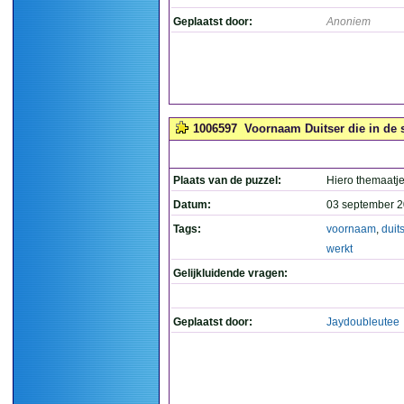
Geplaatst door:
Anoniem
1006597
Voornaam Duitser die in de s
Plaats van de puzzel:
Hiero themaatj
Datum:
03 september 2
Tags:
voornaam
,
duit
werkt
Gelijkluidende vragen:
Geplaatst door:
Jaydoubleutee