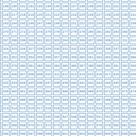
189
190
191
192
193
194
195
196
197
198
199
200
201
202
203
204
216
217
218
219
220
221
222
223
224
225
226
227
228
229
230
231
243
244
245
246
247
248
249
250
251
252
253
254
255
256
257
258
270
271
272
273
274
275
276
277
278
279
280
281
282
283
284
285
297
298
299
300
301
302
303
304
305
306
307
308
309
310
311
312
324
325
326
327
328
329
330
331
332
333
334
335
336
337
338
339
351
352
353
354
355
356
357
358
359
360
361
362
363
364
365
366
378
379
380
381
382
383
384
385
386
387
388
389
390
391
392
393
405
406
407
408
409
410
411
412
413
414
415
416
417
418
419
420
432
433
434
435
436
437
438
439
440
441
442
443
444
445
446
447
459
460
461
462
463
464
465
466
467
468
469
470
471
472
473
474
486
487
488
489
490
491
492
493
494
495
496
497
498
499
500
501
513
514
515
516
517
518
519
520
521
522
523
524
525
526
527
528
540
541
542
543
544
545
546
547
548
549
550
551
552
553
554
555
567
568
569
570
571
572
573
574
575
576
577
578
579
580
581
582
594
595
596
597
598
599
600
601
602
603
604
605
606
607
608
609