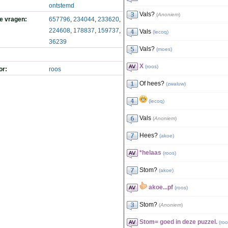
ontstemd
Vals?
(
Anoniem
)
de vragen:
657796
,
234044
,
233620
,
224608
,
178837
,
159737
,
Vals
(
lecoq
)
36239
Vals?
(
moes
)
X
(
roos
)
or:
roos
Of hees?
(
zwaluw
)
(
lecoq
)
Vals
(
Anoniem
)
Hees?
(
akoe
)
*helaas
(
roos
)
Stom?
(
akoe
)
akoe...pf
(
roos
)
Stom?
(
Anoniem
)
Stom= goed in deze puzzel.
(
roo