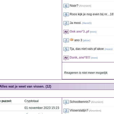
Naar?
(
Anoniem
)
Roos kijk je nog even bij nr....16
Ja mooi.
(
HenkS
)
Ook ano*3..pf
(
roos
)
ano 3
(
akoe
)
Tja, das niet vals pf akoe
(
moes
)
Dank, ano*8!!!
(
roos
)
Reageren is niet meer mogelijk.
Alles wat je weet van vissen. (12)
e puzzel:
Cryptotaal
Schoolkennis?
(
Anoniem
)
01 november 2023 15:23
Visserslatijn?
(
Anoniem
)