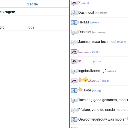
X
(
roos
)
traditie
de vragen:
Das mooi!
(
Anoniem
)
Helaas
(
akoe
)
or:
roos
Dus niet
(
Anoniem
)
Jammer, maar toch mooi
(
moes
)
I..............
(
roos
)
In.............
(
roos
)
Ingebruikneming?
(
akoe
)
.
akoe..pf
(
roos
)
akoe
(
lecoq
)
Toch nog goed gekomen, mooi 
Pf akoe, vond de eerste mooier
Gewoontegetrouw was mooier