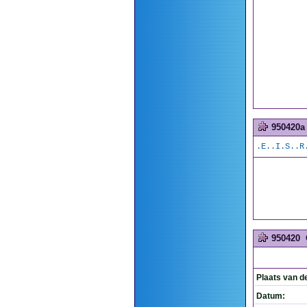
950420a
.E..I.S..R
950420
Plaats van d
Datum: