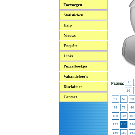
Toevoegen
Statistieken
Help
Nieuws
Enquête
Links
Puzzelboekjes
Vakantiefoto's
1
Pagina:
Disclaimer
26
Contact
51
52
53
78
79
80
105
106
107
133
132
134
159
160
161