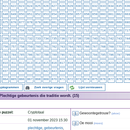
621
622
623
624
625
626
627
628
629
630
631
632
633
634
635
636
648
649
650
651
652
653
654
655
656
657
658
659
660
661
662
663
675
676
677
678
679
680
681
682
683
684
685
686
687
688
689
690
702
703
704
705
706
707
708
709
710
711
712
713
714
715
716
717
729
730
731
732
733
734
735
736
737
738
739
740
741
742
743
744
756
757
758
759
760
761
762
763
764
765
766
767
768
769
770
771
783
784
785
786
787
788
789
790
791
792
793
794
795
796
797
798
810
811
812
813
814
815
816
817
818
819
820
821
822
823
824
825
837
838
839
840
841
842
843
844
845
846
847
848
849
850
851
852
864
865
866
867
868
869
870
871
872
873
874
875
876
877
878
879
ryptogrammen
Zoek overige vragen
Lijst vernieuwen
Plechtige gebeurtenis die traditie wordt. (15)
e puzzel:
Cryptotaal
Gewoontegetrouw?
(
akoe
)
01 november 2023 15:30
Oe mooi
(
moes
)
plechtige
,
gebeurtenis
,