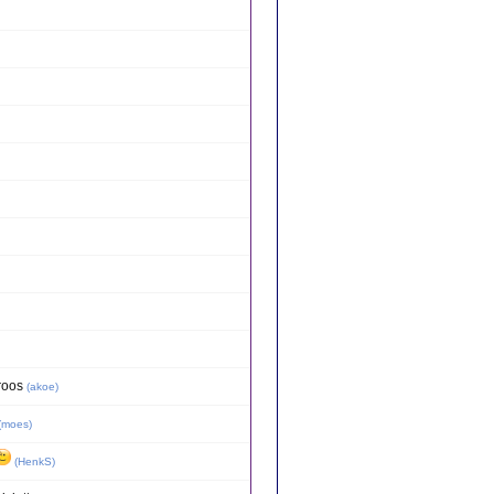
roos
(
akoe
)
(
moes
)
(
HenkS
)