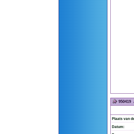
950419
Plaats van d
Datum: