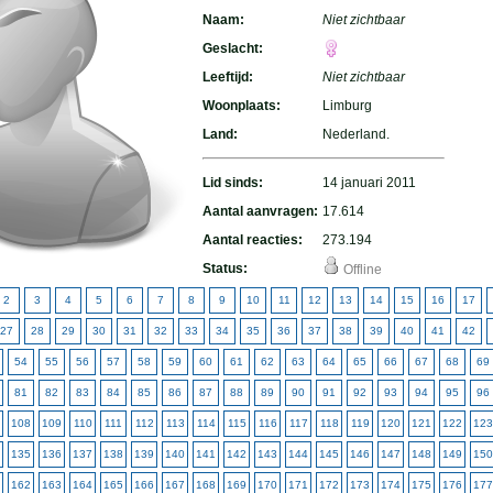
Naam:
Niet zichtbaar
Geslacht:
Leeftijd:
Niet zichtbaar
Woonplaats:
Limburg
Land:
Nederland.
Lid sinds:
14 januari 2011
Aantal aanvragen:
17.614
Aantal reacties:
273.194
Status:
Offline
2
3
4
5
6
7
8
9
10
11
12
13
14
15
16
17
27
28
29
30
31
32
33
34
35
36
37
38
39
40
41
42
54
55
56
57
58
59
60
61
62
63
64
65
66
67
68
69
81
82
83
84
85
86
87
88
89
90
91
92
93
94
95
96
108
109
110
111
112
113
114
115
116
117
118
119
120
121
122
123
135
136
137
138
139
140
141
142
143
144
145
146
147
148
149
150
162
163
164
165
166
167
168
169
170
171
172
173
174
175
176
177