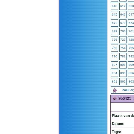
618
619
620
645
646
647
672
673
674
699
700
701
726
727
728
753
754
755
780
781
782
807
808
809
834
835
836
861
862
863
Zoek c
950421
Plaats van d
Datum:
Tags: