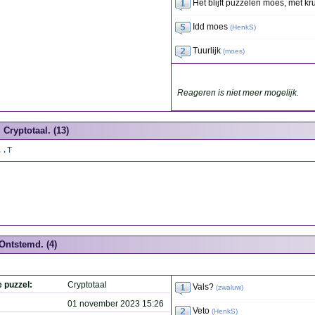
Het blijft puzzelen moes, met kru
Idd moes
(
HenkS
)
Tuurlijk
(
moes
)
Reageren is niet meer mogelijk.
Cryptotaal. (13)
..T
Ontstemd. (4)
e puzzel:
Cryptotaal
Vals?
(
zwaluw
)
01 november 2023 15:26
Veto
(
HenkS
)