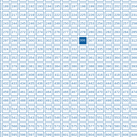
189
190
191
192
193
194
195
196
197
198
199
200
201
202
203
204
216
217
218
219
220
221
222
223
224
225
226
227
228
229
230
231
243
244
245
246
247
248
249
250
251
252
253
254
255
256
257
258
270
271
272
273
274
275
276
277
278
279
280
281
282
283
284
285
306
297
298
299
300
301
302
303
304
305
307
308
309
310
311
312
324
325
326
327
328
329
330
331
332
333
334
335
336
337
338
339
351
352
353
354
355
356
357
358
359
360
361
362
363
364
365
366
378
379
380
381
382
383
384
385
386
387
388
389
390
391
392
393
405
406
407
408
409
410
411
412
413
414
415
416
417
418
419
420
432
433
434
435
436
437
438
439
440
441
442
443
444
445
446
447
459
460
461
462
463
464
465
466
467
468
469
470
471
472
473
474
486
487
488
489
490
491
492
493
494
495
496
497
498
499
500
501
513
514
515
516
517
518
519
520
521
522
523
524
525
526
527
528
540
541
542
543
544
545
546
547
548
549
550
551
552
553
554
555
567
568
569
570
571
572
573
574
575
576
577
578
579
580
581
582
594
595
596
597
598
599
600
601
602
603
604
605
606
607
608
609