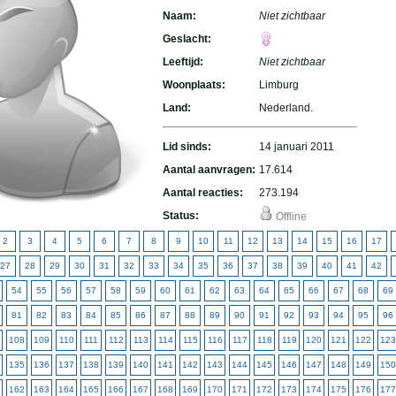
Naam:
Niet zichtbaar
Geslacht:
Leeftijd:
Niet zichtbaar
Woonplaats:
Limburg
Land:
Nederland.
Lid sinds:
14 januari 2011
Aantal aanvragen:
17.614
Aantal reacties:
273.194
Status:
Offline
2
3
4
5
6
7
8
9
10
11
12
13
14
15
16
17
27
28
29
30
31
32
33
34
35
36
37
38
39
40
41
42
54
55
56
57
58
59
60
61
62
63
64
65
66
67
68
69
81
82
83
84
85
86
87
88
89
90
91
92
93
94
95
96
108
109
110
111
112
113
114
115
116
117
118
119
120
121
122
123
135
136
137
138
139
140
141
142
143
144
145
146
147
148
149
150
162
163
164
165
166
167
168
169
170
171
172
173
174
175
176
177