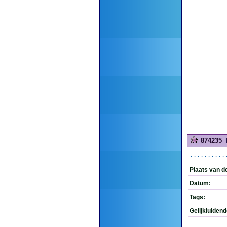
874235
..........
Plaats van d
Datum:
Tags:
Gelijkluiden