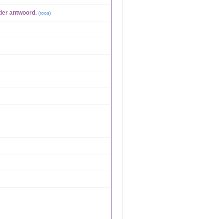
der antwoord.
(
roos
)