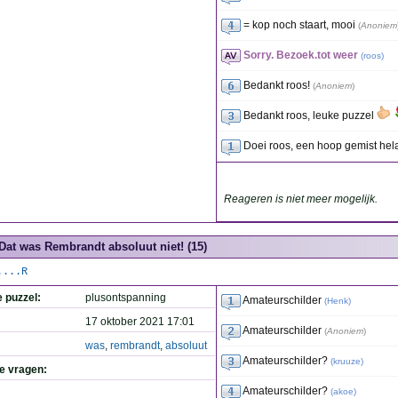
= kop noch staart, mooi
(
Anoniem
Sorry. Bezoek.tot weer
(
roos
)
Bedankt roos!
(
Anoniem
)
Bedankt roos, leuke puzzel
Doei roos, een hoop gemist hel
Reageren is niet meer mogelijk.
Dat was Rembrandt absoluut niet! (15)
....R
e puzzel:
plusontspanning
Amateurschilder
(
Henk
)
17 oktober 2021 17:01
Amateurschilder
(
Anoniem
)
was
,
rembrandt
,
absoluut
Amateurschilder?
(
kruuze
)
de vragen:
Amateurschilder?
(
akoe
)