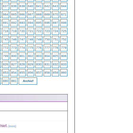
637
638
639
640
641
642
643
644
664
665
666
667
668
669
670
671
691
692
693
694
695
696
697
698
718
719
720
721
722
723
724
725
745
746
747
748
749
750
751
752
772
773
774
775
776
777
778
779
799
800
801
802
803
804
805
806
826
827
828
829
830
831
832
833
853
854
855
856
857
858
859
860
880
881
Archief
hief.
(
roos
)