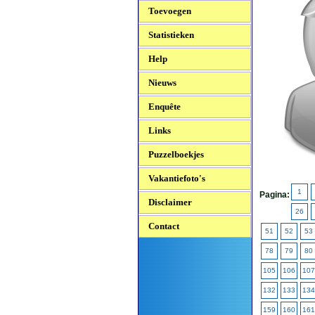
Toevoegen
Statistieken
Help
Nieuws
Enquête
Links
Puzzelboekjes
Vakantiefoto's
1
Pagina:
Disclaimer
26
Contact
51
52
53
78
79
80
105
106
107
132
133
134
159
160
161