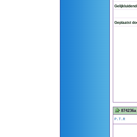
Gelijkluiden
Geplaatst do
874236a
P.T.R