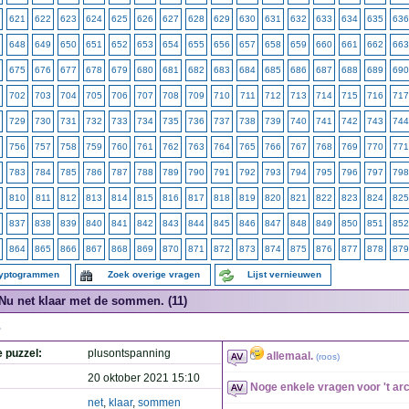
621
622
623
624
625
626
627
628
629
630
631
632
633
634
635
636
648
649
650
651
652
653
654
655
656
657
658
659
660
661
662
663
675
676
677
678
679
680
681
682
683
684
685
686
687
688
689
690
702
703
704
705
706
707
708
709
710
711
712
713
714
715
716
717
729
730
731
732
733
734
735
736
737
738
739
740
741
742
743
744
756
757
758
759
760
761
762
763
764
765
766
767
768
769
770
771
783
784
785
786
787
788
789
790
791
792
793
794
795
796
797
798
810
811
812
813
814
815
816
817
818
819
820
821
822
823
824
825
837
838
839
840
841
842
843
844
845
846
847
848
849
850
851
852
864
865
866
867
868
869
870
871
872
873
874
875
876
877
878
879
ryptogrammen
Zoek overige vragen
Lijst vernieuwen
Nu net klaar met de sommen. (11)
.
e puzzel:
plusontspanning
allemaal.
(
roos
)
20 oktober 2021 15:10
Noge enkele vragen voor 't arc
net
,
klaar
,
sommen