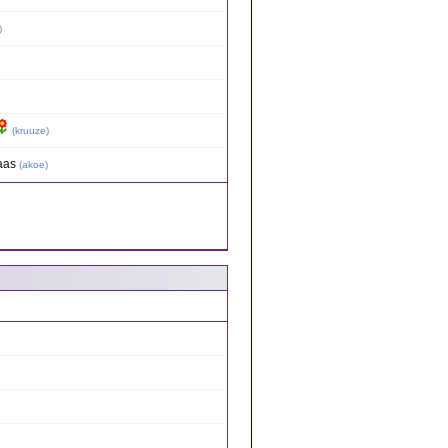
)
(
kruuze
)
aas
(
akoe
)