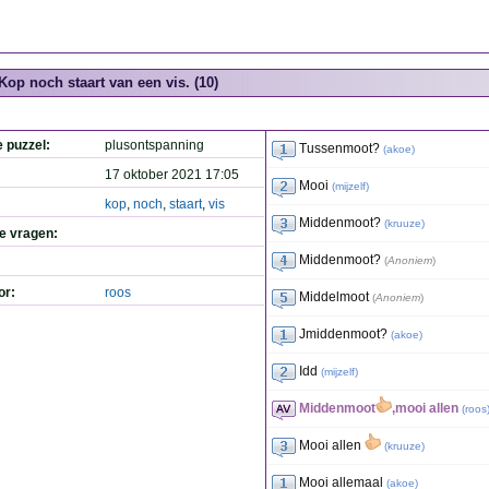
Kop noch staart van een vis. (10)
e puzzel:
plusontspanning
Tussenmoot?
(
akoe
)
17 oktober 2021 17:05
Mooi
(
mijzelf
)
kop
,
noch
,
staart
,
vis
Middenmoot?
(
kruuze
)
de vragen:
Middenmoot?
(
Anoniem
)
or:
roos
Middelmoot
(
Anoniem
)
Jmiddenmoot?
(
akoe
)
Idd
(
mijzelf
)
Middenmoot
,mooi allen
(
roos
Mooi allen
(
kruuze
)
Mooi allemaal
(
akoe
)