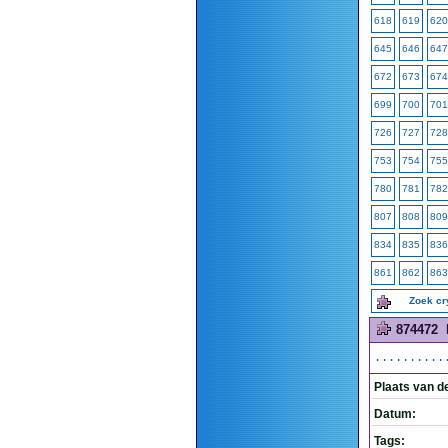
618
619
620
645
646
647
672
673
674
699
700
701
726
727
728
753
754
755
780
781
782
807
808
809
834
835
836
861
862
863
Zoek c
874472
..........
Plaats van d
Datum:
Tags: