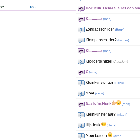
or:
roos
Ook leuk. Helaas is het een an
K.............r
(
roos
)
Zondagsschilder
(
Henk
)
Klompenschilder?
(
kruuze
)
Kl............r
(
roos
)
Klodderschilder
(
Anoniem
)
X
(
roos
)
Kleinkunstenaar
(
Henk
)
Mooi
(
akoe
)
Dat is 'm,Henk
(
roos
)
Kleinkunstenaar?
(
mijzelf
)
Hijs leuk
(
Henk
)
Mooi beiden
(
akoe
)