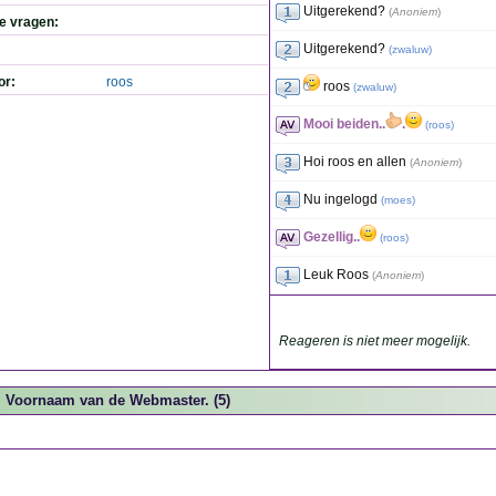
Uitgerekend?
(
Anoniem
)
de vragen:
Uitgerekend?
(
zwaluw
)
or:
roos
roos
(
zwaluw
)
Mooi beiden..
.
(
roos
)
Hoi roos en allen
(
Anoniem
)
Nu ingelogd
(
moes
)
Gezellig..
(
roos
)
Leuk Roos
(
Anoniem
)
Reageren is niet meer mogelijk.
Voornaam van de Webmaster. (5)