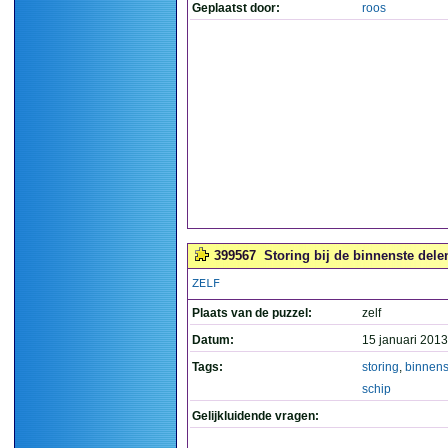
Geplaatst door:
roos
399567
Storing bij de binnenste dele
ZELF
Plaats van de puzzel:
zelf
Datum:
15 januari 2013
Tags:
storing
,
binnens
schip
Gelijkluidende vragen: