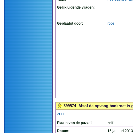
Gelijkluidende vragen:
Geplaatst door:
roos
399574
Alsof de opvang bankroet is 
ZELF
Plaats van de puzzel:
zelf
Datum:
15 januari 2013