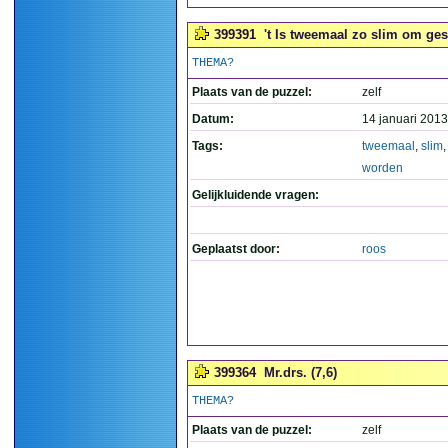
399391
't Is tweemaal zo slim om ges
THEMA?
Plaats van de puzzel:
zelf
Datum:
14 januari 2013
Tags:
tweemaal
,
slim
worden
Gelijkluidende vragen:
Geplaatst door:
roos
399364
Mr.drs. (7,6)
THEMA?
Plaats van de puzzel:
zelf