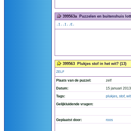
399563a
Puzzelen en buitenshuis lott
.I..I..E.
399563
Plukjes stof in het wit? (13)
ZELF
Plaats van de puzzel:
zelf
Datum:
15 januari 2013
Tags:
plukjes
,
stof
,
wit
Gelijkluidende vragen:
Geplaatst door:
roos