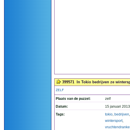
399571
In Tokio bedrijven ze winters
ZELF
Plaats van de puzzel:
zelf
Datum:
15 januari 2013
Tags:
tokio
,
bedrijven
,
wintersport
,
vruchtendranke