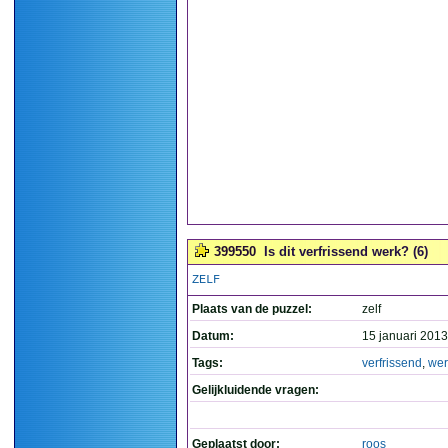
399550
Is dit verfrissend werk? (6)
ZELF
Plaats van de puzzel:
zelf
Datum:
15 januari 2013
Tags:
verfrissend
,
wer
Gelijkluidende vragen:
Geplaatst door:
roos