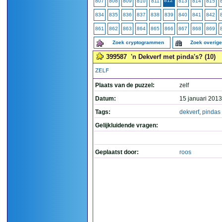
812
807
808
809
810
811
813
814
815
834
835
836
837
838
839
840
841
842
861
862
863
864
865
866
867
868
869
Zoek cryptogrammen
Zoek overig
399587
'n Dekverf met pinda's? (10)
ZELF
Plaats van de puzzel:
zelf
Datum:
15 januari 2013
Tags:
dekverf
,
pindas
Gelijkluidende vragen:
Geplaatst door:
roos