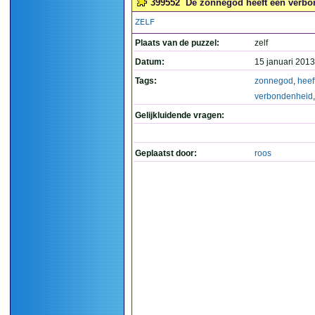
399552
De zonnegod heeft een verbon
ZELF
Plaats van de puzzel:
zelf
Datum:
15 januari 2013
Tags:
zonnegod
,
heef
verbondenheid
Gelijkluidende vragen:
Geplaatst door:
roos