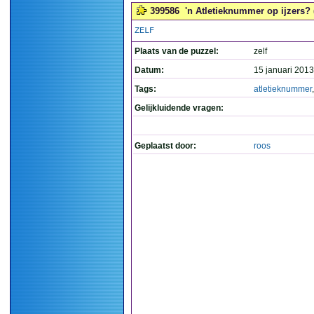
399586
'n Atletieknummer op ijzers? 
ZELF
Plaats van de puzzel:
zelf
Datum:
15 januari 2013
Tags:
atletieknummer
Gelijkluidende vragen:
Geplaatst door:
roos