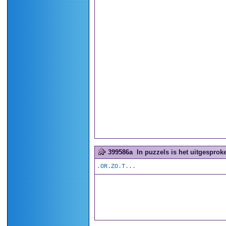
399586a
In puzzels is het uitgesproke
.OR.ZO.T...