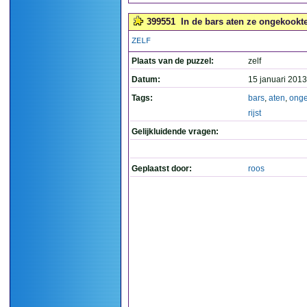
399551
In de bars aten ze ongekookte r
ZELF
Plaats van de puzzel:
zelf
Datum:
15 januari 2013
Tags:
bars
,
aten
,
onge
rijst
Gelijkluidende vragen:
Geplaatst door:
roos