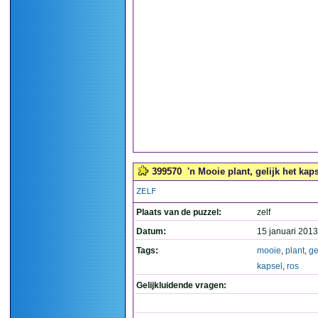
399570
'n Mooie plant, gelijk het kap
ZELF
Plaats van de puzzel:
zelf
Datum:
15 januari 2013
Tags:
mooie
,
plant
,
ge
kapsel
,
ros
Gelijkluidende vragen: