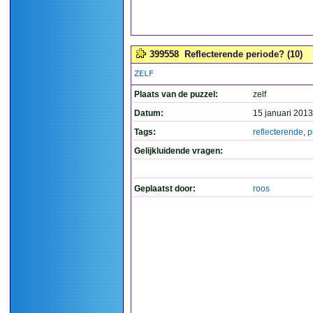
399558
Reflecterende periode? (10)
ZELF
Plaats van de puzzel:
zelf
Datum:
15 januari 2013
Tags:
reflecterende
,
p
Gelijkluidende vragen:
Geplaatst door:
roos