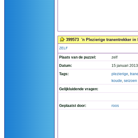
399573
'n Plezierige tranentrekker in
ZELF
Plaats van de puzzel:
zelf
Datum:
15 januari 2013
Tags:
plezierige
,
tran
koude
,
seizoen
Gelijkluidende vragen:
Geplaatst door:
roos