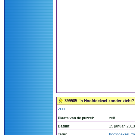
399585
'n Hoofddeksel zonder zicht? 
ZELF
Plaats van de puzzel:
zelf
Datum:
15 januari 2013
Tags:
hoofddeksel
,
zo