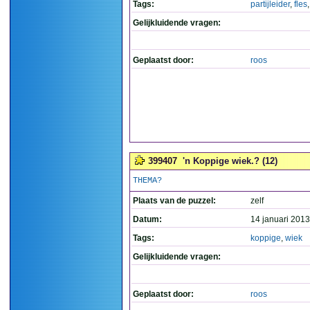
Tags:
partijleider
,
fles
Gelijkluidende vragen:
Geplaatst door:
roos
399407
'n Koppige wiek.? (12)
THEMA?
Plaats van de puzzel:
zelf
Datum:
14 januari 2013
Tags:
koppige
,
wiek
Gelijkluidende vragen:
Geplaatst door:
roos