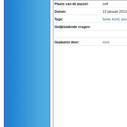
Plaats van de puzzel:
zelf
Datum:
15 januari 2013
Tags:
beier
,
komt
,
aan
Gelijkluidende vragen:
Geplaatst door:
roos