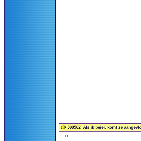
399562
Als ik beier, komt ze aangevlo
ZELF