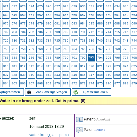
621
622
623
624
625
626
627
628
629
630
631
632
633
634
635
636
648
649
650
651
652
653
654
655
656
657
658
659
660
661
662
663
675
676
677
678
679
680
681
682
683
684
685
686
687
688
689
690
702
703
704
705
706
707
708
709
710
711
712
713
714
715
716
717
729
730
731
732
733
734
735
736
737
738
739
740
741
742
743
744
756
757
758
759
760
761
762
763
764
765
766
767
768
769
770
771
793
783
784
785
786
787
788
789
790
791
792
794
795
796
797
798
810
811
812
813
814
815
816
817
818
819
820
821
822
823
824
825
837
838
839
840
841
842
843
844
845
846
847
848
849
850
851
852
864
865
866
867
868
869
870
871
872
873
874
875
876
877
878
879
ryptogrammen
Zoek overige vragen
Lijst vernieuwen
Vader in de kroeg onder zeil. Dat is prima. (6)
e puzzel:
zelf
Patent
(
Anoniem
)
10 maart 2013 18:29
Patent
(
edun
)
vader
,
kroeg
,
zeil
,
prima