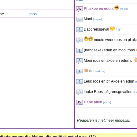
Pf..akoe en edun..
(
roos
)
or:
roos
Mooi
(
mijzelf
)
Dat grensgeval
(
nijn
)
mooie weer roos en pf ak
(handsake) edun en mooi roos
Mooi roos en akoe en edun pf
dus
(
akoe
)
Leuk roos en pf. Akoe en edun
(
leuke Roos, pf grensgevallen
(
H
Dank allen
(
roos
)
Reageren is niet meer mogelijk.
Hierin woont die kleine, die politiek actief was. (14)