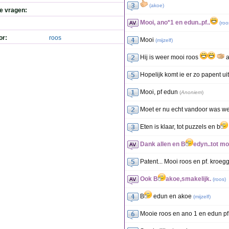
(
akoe
)
de vragen:
Mooi, ano*1 en edun..pf..
(
roo
or:
roos
Mooi
(
mijzelf
)
Hij is weer mooi roos
a
Hopelijk komt ie er zo papent uit
Mooi, pf edun
(
Anoniem
)
Moet er nu echt vandoor was wee
Eten is klaar, tot puzzels en b
Dank allen en B
edyn..tot mo
Patent... Mooi roos en pf. kroeg
Ook B
akoe,smakelijk.
(
roos
)
B
edun en akoe
(
mijzelf
)
Mooie roos en ano 1 en edun p