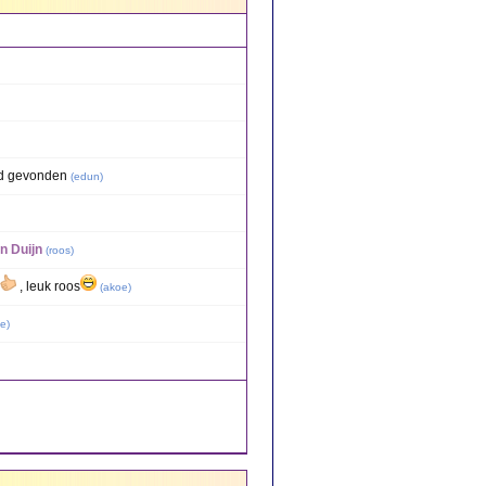
ed gevonden
(
edun
)
n Duijn
(
roos
)
, leuk roos
(
akoe
)
ie
)