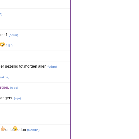
s
)
no 1
(
edun
)
(
nijn
)
r gezellig tot morgen allen
(
edun
)
(
akoe
)
rgen.
(
roos
)
gangers.
(
nijn
)
f
en b
edun
(
blondie
)