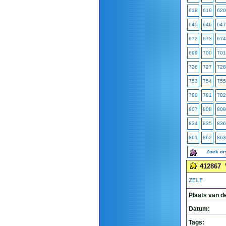
618
619
620
645
646
647
672
673
674
699
700
701
726
727
728
753
754
755
780
781
782
807
808
809
834
835
836
861
862
863
Zoek c
412867
ZELF
Plaats van d
Datum:
Tags: