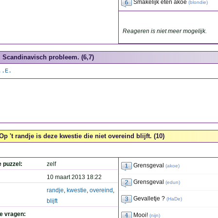
Smakelijk eten akoe
(
blondie
)
Reageren is niet meer mogelijk.
Scandinavisch probleem. (6,7)
..E.
Op 't randje is deze kwestie die niet overeind blijft. (10)
e puzzel:
zelf
Grensgeval
(
akoe
)
10 maart 2013 18:22
Grensgeval
(
edun
)
randje
,
kwestie
,
overeind
,
Gevalletje ?
(
HaDe
)
blijft
de vragen:
Mooi!
(
nijn
)