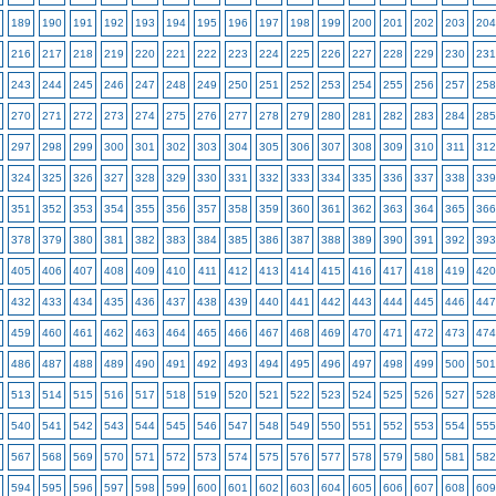
189
190
191
192
193
194
195
196
197
198
199
200
201
202
203
204
216
217
218
219
220
221
222
223
224
225
226
227
228
229
230
231
243
244
245
246
247
248
249
250
251
252
253
254
255
256
257
258
270
271
272
273
274
275
276
277
278
279
280
281
282
283
284
285
297
298
299
300
301
302
303
304
305
306
307
308
309
310
311
312
324
325
326
327
328
329
330
331
332
333
334
335
336
337
338
339
351
352
353
354
355
356
357
358
359
360
361
362
363
364
365
366
378
379
380
381
382
383
384
385
386
387
388
389
390
391
392
393
405
406
407
408
409
410
411
412
413
414
415
416
417
418
419
420
432
433
434
435
436
437
438
439
440
441
442
443
444
445
446
447
459
460
461
462
463
464
465
466
467
468
469
470
471
472
473
474
486
487
488
489
490
491
492
493
494
495
496
497
498
499
500
501
513
514
515
516
517
518
519
520
521
522
523
524
525
526
527
528
540
541
542
543
544
545
546
547
548
549
550
551
552
553
554
555
567
568
569
570
571
572
573
574
575
576
577
578
579
580
581
582
594
595
596
597
598
599
600
601
602
603
604
605
606
607
608
609