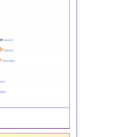
oe
(
edun
)
(
akoe
)
(
blondie
)
nijn
)
aDe
)