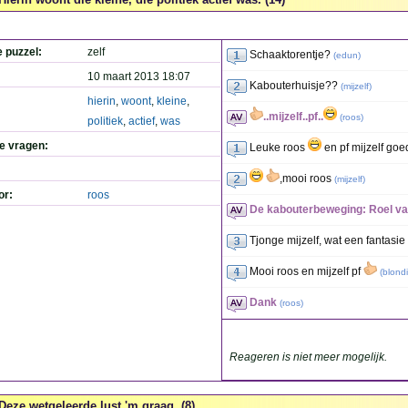
e puzzel:
zelf
Schaaktorentje?
(
edun
)
10 maart 2013 18:07
Kabouterhuisje??
(
mijzelf
)
hierin
,
woont
,
kleine
,
..mijzelf..pf..
(
roos
)
politiek
,
actief
,
was
de vragen:
Leuke roos
en pf mijzelf go
,mooi roos
(
mijzelf
)
or:
roos
De kabouterbeweging: Roel va
Tjonge mijzelf, wat een fantasie
Mooi roos en mijzelf pf
(
blond
Dank
(
roos
)
Reageren is niet meer mogelijk.
Deze wetgeleerde lust 'm graag. (8)