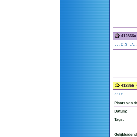
412866a
...E.S .A.
412866
ZELF
Plaats van d
Datum:
Tags:
Gelijkluiden