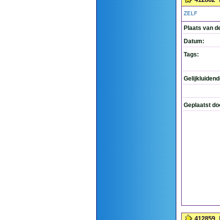
ZELF
Plaats van d
Datum:
Tags:
Gelijkluiden
Geplaatst do
412859