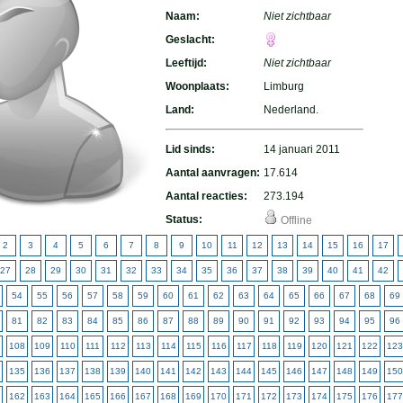
Naam:
Niet zichtbaar
Geslacht:
Leeftijd:
Niet zichtbaar
Woonplaats:
Limburg
Land:
Nederland.
Lid sinds:
14 januari 2011
Aantal aanvragen:
17.614
Aantal reacties:
273.194
Status:
Offline
2
3
4
5
6
7
8
9
10
11
12
13
14
15
16
17
27
28
29
30
31
32
33
34
35
36
37
38
39
40
41
42
54
55
56
57
58
59
60
61
62
63
64
65
66
67
68
69
81
82
83
84
85
86
87
88
89
90
91
92
93
94
95
96
108
109
110
111
112
113
114
115
116
117
118
119
120
121
122
123
135
136
137
138
139
140
141
142
143
144
145
146
147
148
149
150
162
163
164
165
166
167
168
169
170
171
172
173
174
175
176
177