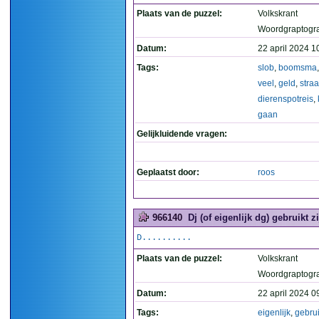
Plaats van de puzzel:
Volkskrant
Woordgraptogr
Datum:
22 april 2024 1
Tags:
slob
,
boomsma
veel
,
geld
,
straa
dierenspotreis
,
gaan
Gelijkluidende vragen:
Geplaatst door:
roos
966140
Dj (of eigenlijk dg) gebruikt 
D..........
Plaats van de puzzel:
Volkskrant
Woordgraptogr
Datum:
22 april 2024 0
Tags:
eigenlijk
,
gebrui