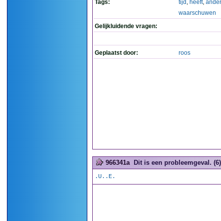
Tags:
tijd
,
heeft
,
ande
waarschuwen
Gelijkluidende vragen:
Geplaatst door:
roos
966341a
Dit is een probleemgeval. (6)
.U..E.