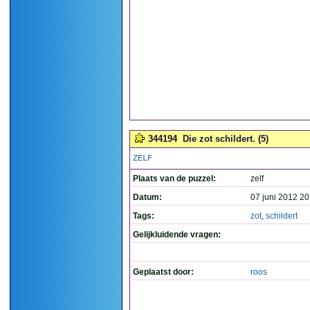
344194
Die zot schildert. (5)
ZELF
Plaats van de puzzel:
zelf
Datum:
07 juni 2012 20
Tags:
zot
,
schildert
Gelijkluidende vragen:
Geplaatst door:
roos