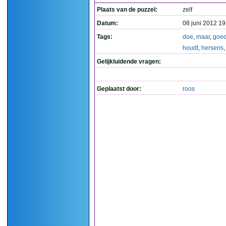
Plaats van de puzzel:
zelf
Datum:
08 juni 2012 19
Tags:
doe
,
maar
,
goe
houdt
,
hersens
Gelijkluidende vragen:
Geplaatst door:
roos