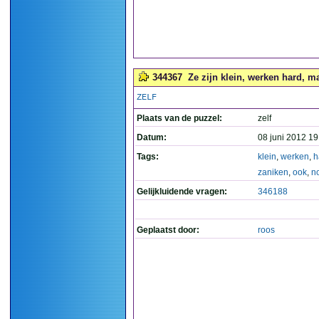
344367
Ze zijn klein, werken hard, m
ZELF
Plaats van de puzzel:
zelf
Datum:
08 juni 2012 19
Tags:
klein
,
werken
,
h
zaniken
,
ook
,
n
Gelijkluidende vragen:
346188
Geplaatst door:
roos