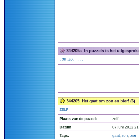
344205a
In puzzels is het uitgesproke
.OR.ZO.T...
344205
Het gaat om zon en bier! (6)
ZELF
Plaats van de puzzel:
zelf
Datum:
07 juni 2012 21
Tags:
gaat
,
zon
,
bier