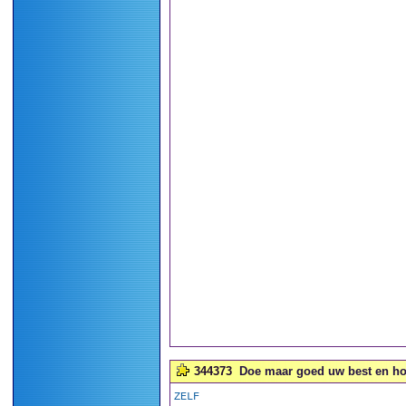
344373
Doe maar goed uw best en hou
ZELF