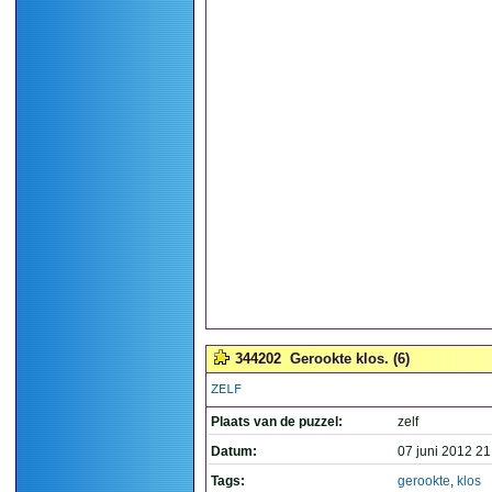
344202
Gerookte klos. (6)
ZELF
Plaats van de puzzel:
zelf
Datum:
07 juni 2012 21
Tags:
gerookte
,
klos