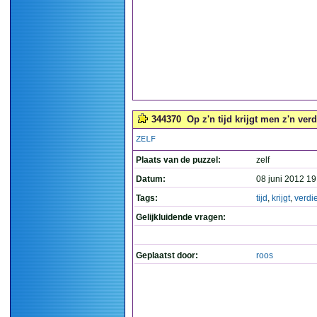
344370
Op z'n tijd krijgt men z'n verd
ZELF
Plaats van de puzzel:
zelf
Datum:
08 juni 2012 19
Tags:
tijd
,
krijgt
,
verdi
Gelijkluidende vragen:
Geplaatst door:
roos