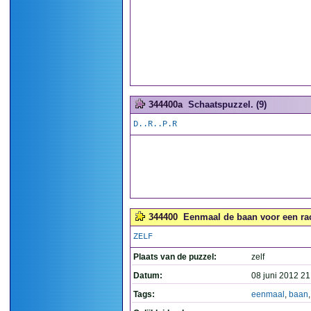
344400a
Schaatspuzzel. (9)
D..R..P.R
344400
Eenmaal de baan voor een race
ZELF
Plaats van de puzzel:
zelf
Datum:
08 juni 2012 21
Tags:
eenmaal
,
baan