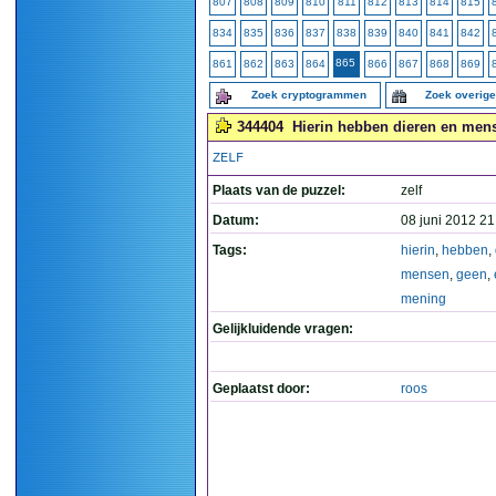
807
808
809
810
811
812
813
814
815
834
835
836
837
838
839
840
841
842
865
861
862
863
864
866
867
868
869
Zoek cryptogrammen
Zoek overig
344404
Hierin hebben dieren en mens
ZELF
Plaats van de puzzel:
zelf
Datum:
08 juni 2012 21
Tags:
hierin
,
hebben
,
mensen
,
geen
,
mening
Gelijkluidende vragen:
Geplaatst door:
roos