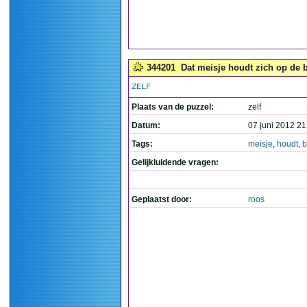
344201
Dat meisje houdt zich op de b
ZELF
Plaats van de puzzel:
zelf
Datum:
07 juni 2012 21
Tags:
meisje
,
houdt
,
b
Gelijkluidende vragen:
Geplaatst door:
roos