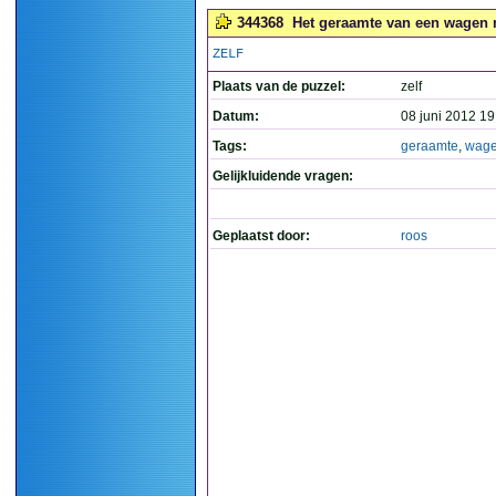
344368
Het geraamte van een wagen m
ZELF
Plaats van de puzzel:
zelf
Datum:
08 juni 2012 19
Tags:
geraamte
,
wag
Gelijkluidende vragen:
Geplaatst door:
roos