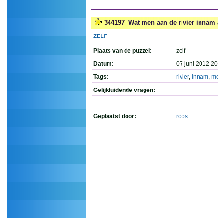
344197
Wat men aan de rivier innam a
ZELF
Plaats van de puzzel:
zelf
Datum:
07 juni 2012 20
Tags:
rivier
,
innam
,
me
Gelijkluidende vragen:
Geplaatst door:
roos