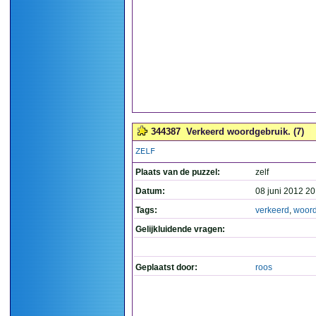
344387
Verkeerd woordgebruik. (7)
ZELF
Plaats van de puzzel:
zelf
Datum:
08 juni 2012 20
Tags:
verkeerd
,
woord
Gelijkluidende vragen:
Geplaatst door:
roos