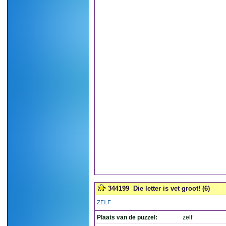
344199
Die letter is vet groot! (6)
ZELF
Plaats van de puzzel:
zelf