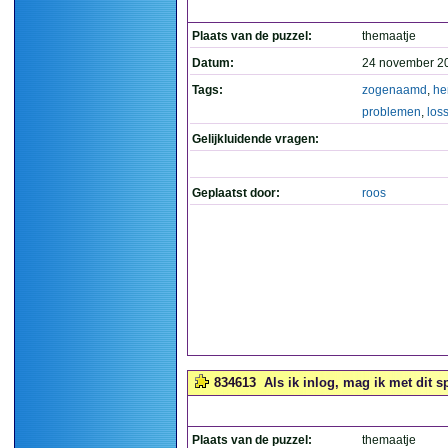
Plaats van de puzzel:
themaatje
Datum:
24 november 2
Tags:
zogenaamd
,
he
problemen
,
los
Gelijkluidende vragen:
Geplaatst door:
roos
834613
Als ik inlog, mag ik met dit 
Plaats van de puzzel:
themaatje