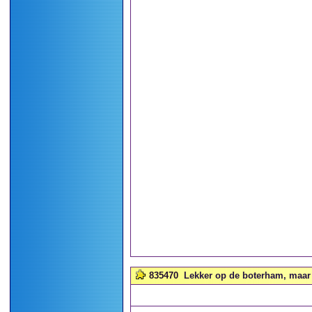
835470
Lekker op de boterham, maar