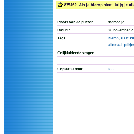
835462
Als je hierop slaat, krijg je al
Plaats van de puzzel:
themaatje
Datum:
30 november 2
Tags:
hierop
,
slaat
,
kr
allemaal
,
prikje
Gelijkluidende vragen:
Geplaatst door:
roos