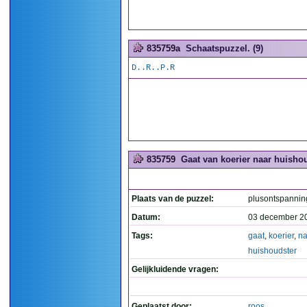
835759a
Schaatspuzzel. (9)
D..R..P.R
835759
Gaat van koerier naar huishou
Plaats van de puzzel:
plusontspannin
Datum:
03 december 2
Tags:
gaat
,
koerier
,
na
huishoudster
Gelijkluidende vragen:
Geplaatst door:
roos