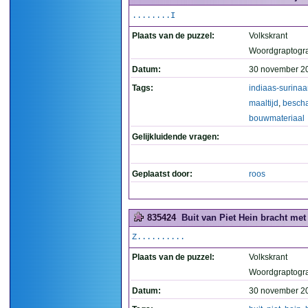
........I
Plaats van de puzzel:
Volkskrant
Woordgraptogr
Datum:
30 november 2
Tags:
indiaas-surina
maaltijd
,
besch
bouwmateriaal
Gelijkluidende vragen:
Geplaatst door:
roos
835424
Buit van Piet Hein bracht met
Z..........
Plaats van de puzzel:
Volkskrant
Woordgraptogr
Datum:
30 november 2