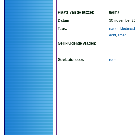
Plaats van de puzzel:
thema
Datum:
30 november 2
Tags:
nagel
,
kledings
echt
,
stoer
Gelijkluidende vragen:
Geplaatst door:
roos