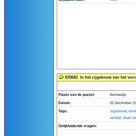
835682
In het zijgebouw van het vorste
Plaats van de puzzel:
themaatje
Datum:
02 december 2
Tags:
zijgebouw
,
vorst
verblijf
,
staat
,
ee
Gelijkluidende vragen: