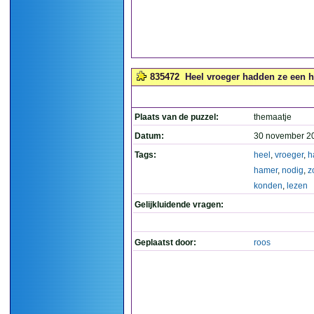
835472
Heel vroeger hadden ze een h
Plaats van de puzzel:
themaatje
Datum:
30 november 2
Tags:
heel
,
vroeger
,
h
hamer
,
nodig
,
z
konden
,
lezen
Gelijkluidende vragen:
Geplaatst door:
roos