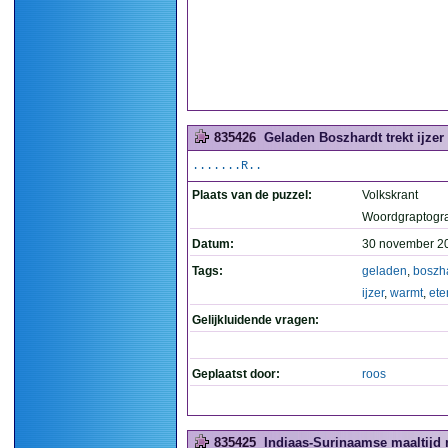
835426
Geladen Boszhardt trekt ijzer
.......R..
Plaats van de puzzel:
Volkskrant
Woordgraptogr
Datum:
30 november 2
Tags:
geladen
,
boszh
ijzer
,
warmt
,
ete
Gelijkluidende vragen:
Geplaatst door:
roos
835425
Indiaas-Surinaamse maaltijd 