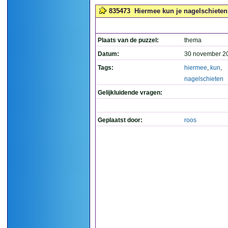
835473
Hiermee kun je nagelschieten
Plaats van de puzzel:
thema
Datum:
30 november 2
Tags:
hiermee
,
kun
,
nagelschieten
Gelijkluidende vragen:
Geplaatst door:
roos