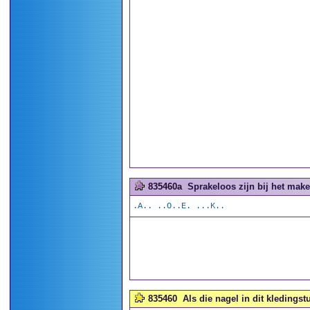
835460a
Sprakeloos zijn bij het make
.A.. ..O..E. ...K..
835460
Als die nagel in dit kledingstu