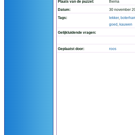
Plaats van de puzzel:
thema
Datum:
30 november 2
Tags:
lekker
,
boterha
goed
,
kauwen
Gelijkluidende vragen:
Geplaatst door:
roos