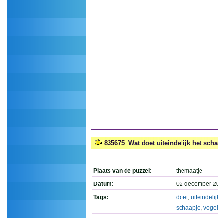
835675
Wat doet uiteindelijk het scha
Plaats van de puzzel:
themaatje
Datum:
02 december 2
Tags:
doet
,
uiteindelij
schaapje
,
vogel