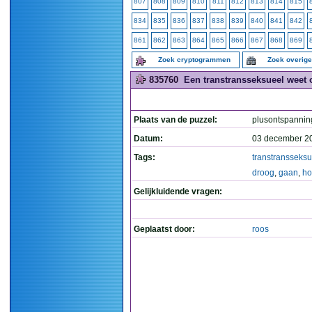
807
808
809
810
811
812
813
814
815
834
835
836
837
838
839
840
841
842
861
862
863
864
865
866
867
868
869
Zoek cryptogrammen
Zoek overig
835760
Een transtransseksueel weet 
Plaats van de puzzel:
plusontspannin
Datum:
03 december 2
Tags:
transtransseksu
droog
,
gaan
,
ho
Gelijkluidende vragen:
Geplaatst door:
roos