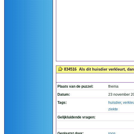
834516
Als dit huisdier verkleurt, dan
Plaats van de puzzel:
thema
Datum:
23 november 2
Tags:
huisdier
,
verkleu
ziekte
Gelijkluidende vragen:
Geplaatst door:
roos