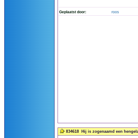
Geplaatst door:
roos
834618
Hij is zogenaamd een hengela