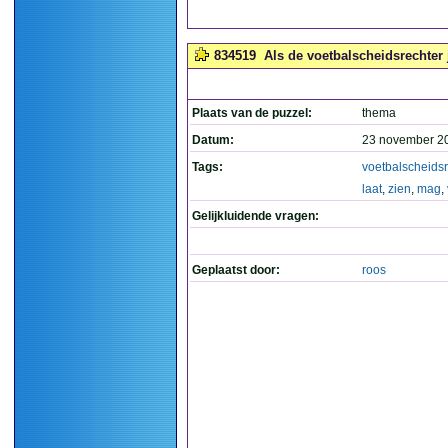
834519
Als de voetbalscheidsrechter j
Plaats van de puzzel:
thema
Datum:
23 november 2
Tags:
voetbalscheidsr
laat
,
zien
,
mag
,
Gelijkluidende vragen:
Geplaatst door:
roos