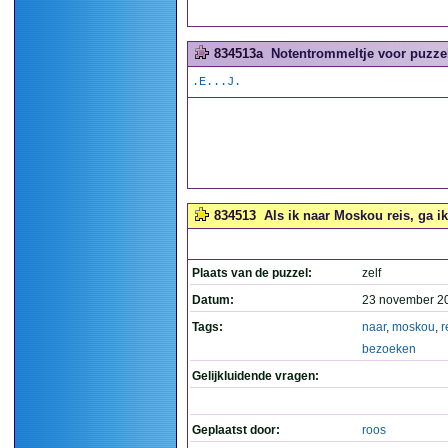
834513a
Notentrommeltje voor puzzel
.E...J.
834513
Als ik naar Moskou reis, ga ik
Plaats van de puzzel:
zelf
Datum:
23 november 2
Tags:
naar
,
moskou
,
r
bezoeken
Gelijkluidende vragen:
Geplaatst door:
roos