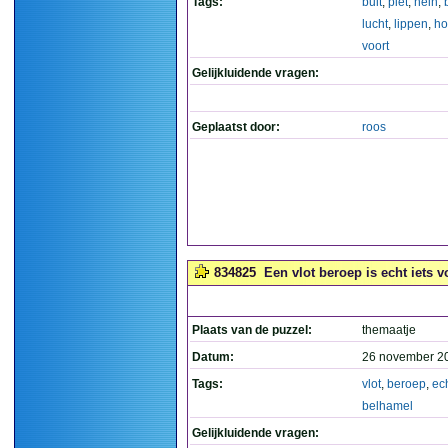
Tags:
buit
,
piet
,
hein
,
lucht
,
lippen
,
ho
voort
Gelijkluidende vragen:
Geplaatst door:
roos
834825
Een vlot beroep is echt iets v
Plaats van de puzzel:
themaatje
Datum:
26 november 2
Tags:
vlot
,
beroep
,
ec
belhamel
Gelijkluidende vragen: