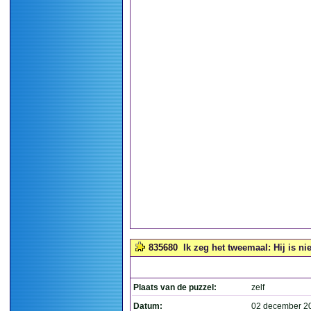
835680
Ik zeg het tweemaal: Hij is nie
Plaats van de puzzel:
zelf
Datum:
02 december 2