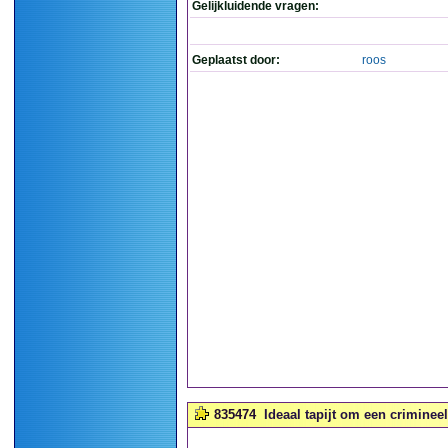
Gelijkluidende vragen:
Geplaatst door:
roos
835474
Ideaal tapijt om een crimineel 