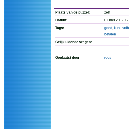
Plaats van de puzzel:
zelf
Datum:
01 mei 2017 17
Tags:
goed
,
kunt
,
vol
betalen
Gelijkluidende vragen:
Geplaatst door:
roos