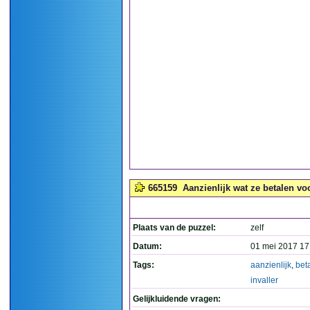
665159
Aanzienlijk wat ze betalen voo
Plaats van de puzzel:
zelf
Datum:
01 mei 2017 17
Tags:
aanzienlijk
,
bet
invaller
Gelijkluidende vragen: