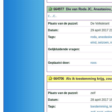
664977
Die van Roda JC, Anastasiou, v
C..C.
Plaats van de puzzel:
De Volkskrant
Datum:
29 april 2017 2
Tags:
roda
,
anastasio
eind
,
seizoen
,
n
Gelijkluidende vragen:
Geplaatst door:
roos
664706
Als ik toestemming krijg, zou 
Plaats van de puzzel:
zelf
Datum:
28 april 2017 1
Tags:
toestemming
,
kr