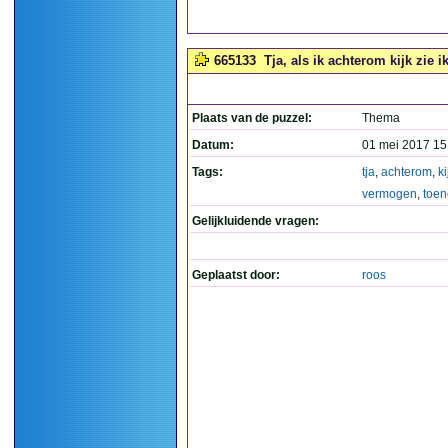
665133
Tja, als ik achterom kijk zie 
Plaats van de puzzel:
Thema
Datum:
01 mei 2017 15
Tags:
tja
,
achterom
,
ki
vermogen
,
toe
Gelijkluidende vragen:
Geplaatst door:
roos