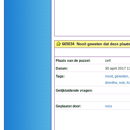
665034
Nooit geweten dat deze plaats 
Plaats van de puzzel:
zelf
Datum:
30 april 2017 1
Tags:
nooit
,
geweten
,
drenthe
,
ook
,
l
Gelijkluidende vragen:
Geplaatst door:
roos