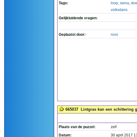
Tags:
loop
,
siena
,
do
volksdans
Gelijkluidende vragen:
Geplaatst door:
roos
665037
Lintgras kan een schittering 
Plaats van de puzzel:
zelf
Datum:
30 april 2017 1