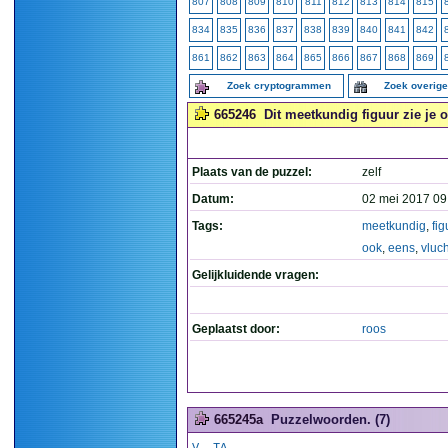
807
808
809
810
811
812
813
814
815
834
835
836
837
838
839
840
841
842
861
862
863
864
865
866
867
868
869
Zoek cryptogrammen
Zoek overig
665246
Dit meetkundig figuur zie je 
Plaats van de puzzel:
zelf
Datum:
02 mei 2017 09
Tags:
meetkundig
,
fig
ook
,
eens
,
vluc
Gelijkluidende vragen:
Geplaatst door:
roos
665245a
Puzzelwoorden. (7)