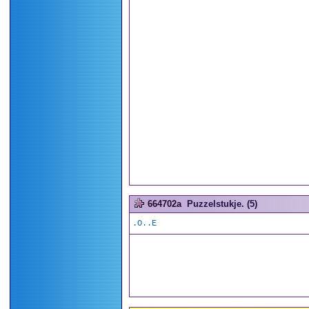
664702a
Puzzelstukje. (5)
.O..E