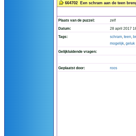
664702
Een schram aan de teen breng
Plaats van de puzzel:
zelf
Datum:
28 april 2017 1
Tags:
schram
,
teen
,
b
mogelijk
,
geluk
Gelijkluidende vragen:
Geplaatst door:
roos