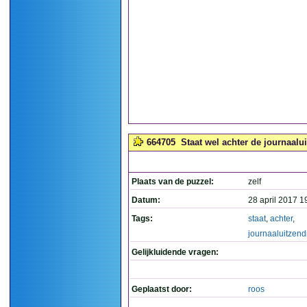
664705
Staat wel achter de journaalu
Plaats van de puzzel:
zelf
Datum:
28 april 2017 1
Tags:
staat
,
achter
,
journaaluitzend
Gelijkluidende vragen:
Geplaatst door:
roos