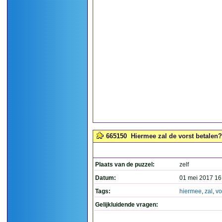
665150
Hiermee zal de vorst betalen?
Plaats van de puzzel:
zelf
Datum:
01 mei 2017 16
Tags:
hiermee
,
zal
,
vo
Gelijkluidende vragen: