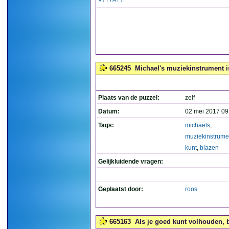
V..TA..
665245
Michael's muziekinstrument is
Plaats van de puzzel:
zelf
Datum:
02 mei 2017 09
Tags:
michaels
,
muziekinstrume
kunt
,
blazen
Gelijkluidende vragen:
Geplaatst door:
roos
665163
Als je goed kunt volhouden, be