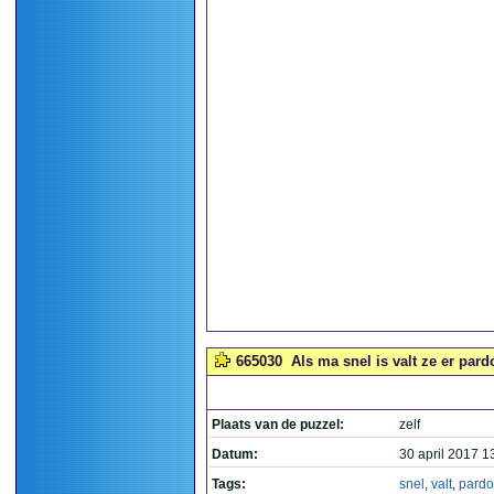
665030
Als ma snel is valt ze er pardo
Plaats van de puzzel:
zelf
Datum:
30 april 2017 1
Tags:
snel
,
valt
,
pard