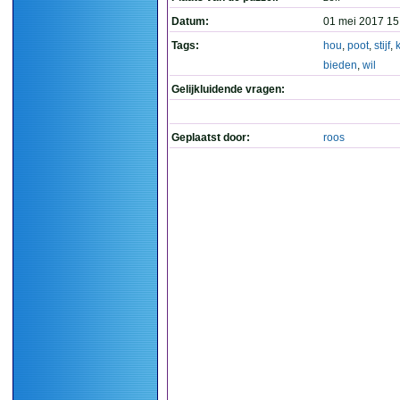
Datum:
01 mei 2017 15
Tags:
hou
,
poot
,
stijf
,
bieden
,
wil
Gelijkluidende vragen:
Geplaatst door:
roos