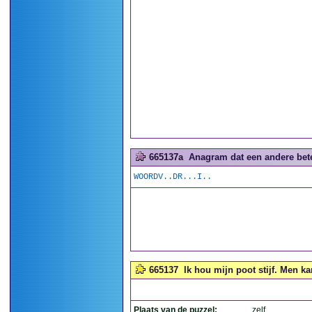
665137a
Anagram dat een andere betek
WOORDV..DR...I..
665137
Ik hou mijn poot stijf. Men ka
Plaats van de puzzel:
zelf