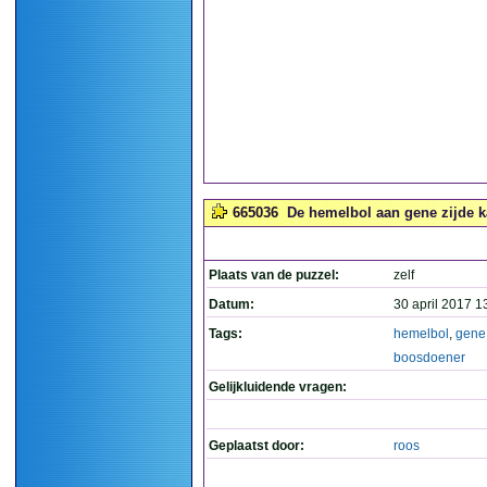
665036
De hemelbol aan gene zijde k
Plaats van de puzzel:
zelf
Datum:
30 april 2017 1
Tags:
hemelbol
,
gene
boosdoener
Gelijkluidende vragen:
Geplaatst door:
roos