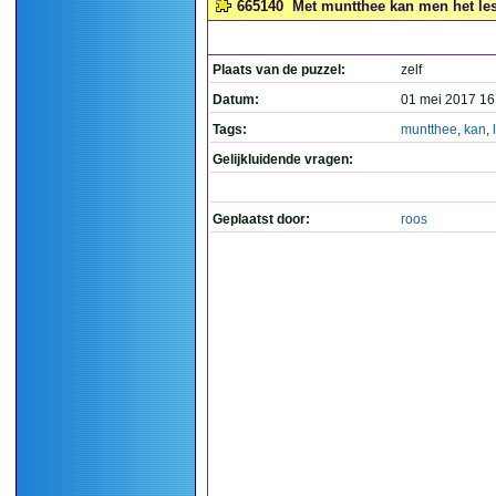
665140
Met muntthee kan men het les
Plaats van de puzzel:
zelf
Datum:
01 mei 2017 16
Tags:
muntthee
,
kan
,
Gelijkluidende vragen:
Geplaatst door:
roos