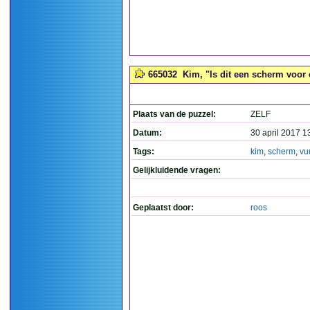
665032
Kim, "Is dit een scherm voor 
Plaats van de puzzel:
ZELF
Datum:
30 april 2017 1
Tags:
kim
,
scherm
,
vu
Gelijkluidende vragen:
Geplaatst door:
roos