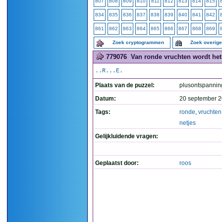
807
808
809
810
811
812
813
814
815
834
835
836
837
838
839
840
841
842
861
862
863
864
865
866
867
868
869
Zoek cryptogrammen
Zoek overig
779076
Van ronde vruchten wordt het 
..R...E.
Plaats van de puzzel:
plusontspannin
Datum:
20 september 2
Tags:
ronde
,
vruchten
netjes
Gelijkluidende vragen:
Geplaatst door:
roos