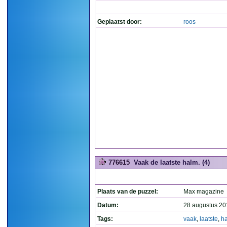
Geplaatst door:
roos
776615
Vaak de laatste halm. (4)
Plaats van de puzzel:
Max magazine
Datum:
28 augustus 20
Tags:
vaak
,
laatste
,
h