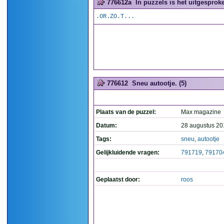
776612a
In puzzels is het uitgesproke
.OR.ZO.T...
776612
Sneu autootje. (5)
Plaats van de puzzel:
Max magazine
Datum:
28 augustus 20
Tags:
sneu
,
autootje
Gelijkluidende vragen:
791719
,
79170
Geplaatst door:
roos