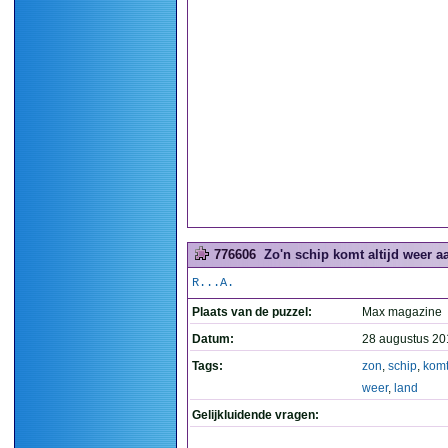
776606
Zo'n schip komt altijd weer aa
R...A.
Plaats van de puzzel:
Max magazine
Datum:
28 augustus 20
Tags:
zon
,
schip
,
kom
weer
,
land
Gelijkluidende vragen: