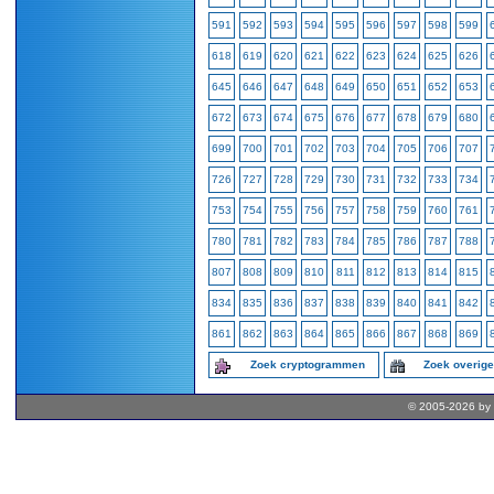
591
592
593
594
595
596
597
598
599
618
619
620
621
622
623
624
625
626
645
646
647
648
649
650
651
652
653
672
673
674
675
676
677
678
679
680
699
700
701
702
703
704
705
706
707
726
727
728
729
730
731
732
733
734
753
754
755
756
757
758
759
760
761
780
781
782
783
784
785
786
787
788
807
808
809
810
811
812
813
814
815
834
835
836
837
838
839
840
841
842
861
862
863
864
865
866
867
868
869
Zoek cryptogrammen
Zoek overig
© 2005-2026 by 