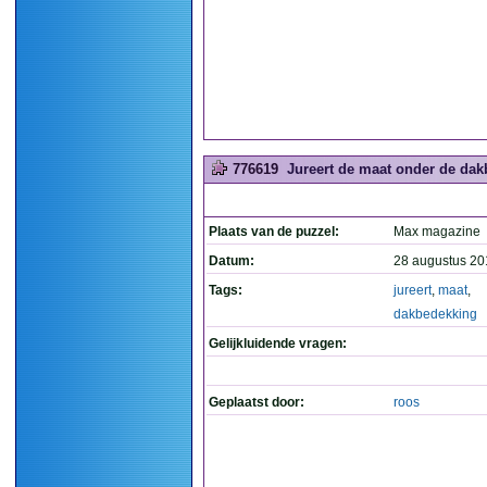
776619
Jureert de maat onder de dak
Plaats van de puzzel:
Max magazine
Datum:
28 augustus 20
Tags:
jureert
,
maat
,
dakbedekking
Gelijkluidende vragen:
Geplaatst door:
roos