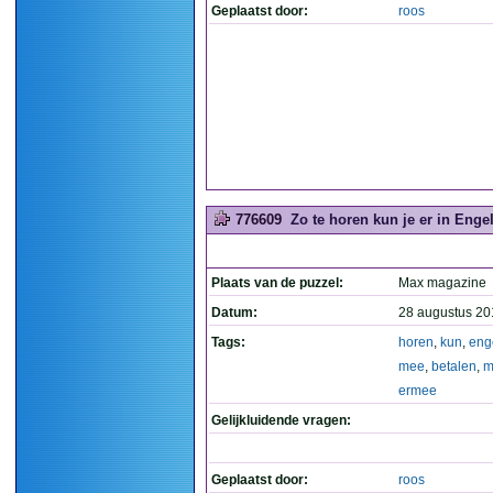
Geplaatst door:
roos
776609
Zo te horen kun je er in Enge
Plaats van de puzzel:
Max magazine
Datum:
28 augustus 20
Tags:
horen
,
kun
,
eng
mee
,
betalen
,
m
ermee
Gelijkluidende vragen:
Geplaatst door:
roos