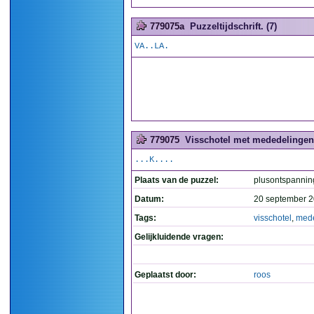
779075a
Puzzeltijdschrift. (7)
VA..LA.
779075
Visschotel met mededelingen.
...K....
Plaats van de puzzel:
plusontspannin
Datum:
20 september 2
Tags:
visschotel
,
med
Gelijkluidende vragen:
Geplaatst door:
roos