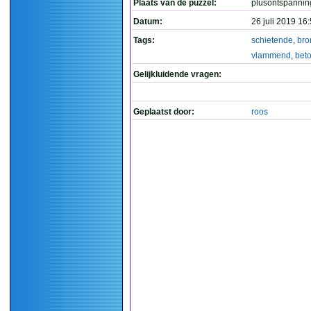
Plaats van de puzzel:
plusontspannin
Datum:
26 juli 2019 16
Tags:
schietende
,
bro
vlammend
,
bet
Gelijkluidende vragen:
Geplaatst door:
roos