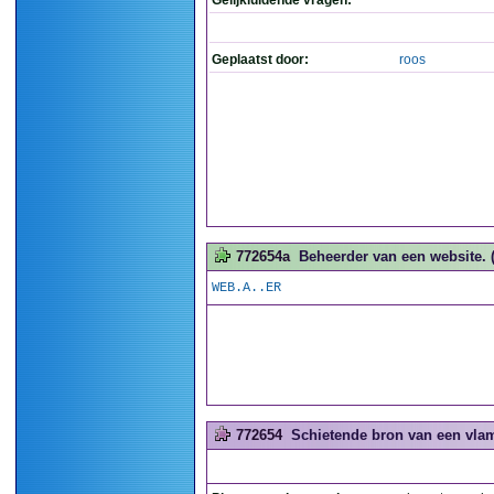
Gelijkluidende vragen:
Geplaatst door:
roos
772654a
Beheerder van een website. (
WEB.A..ER
772654
Schietende bron van een vla