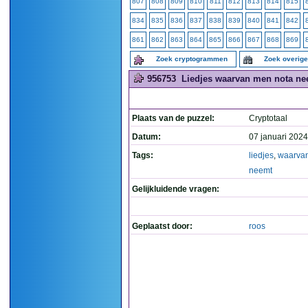
807
808
809
810
811
812
813
814
815
834
835
836
837
838
839
840
841
842
861
862
863
864
865
866
867
868
869
Zoek cryptogrammen
Zoek overig
956753
Liedjes waarvan men nota nee
Plaats van de puzzel:
Cryptotaal
Datum:
07 januari 2024
Tags:
liedjes
,
waarva
neemt
Gelijkluidende vragen:
Geplaatst door:
roos