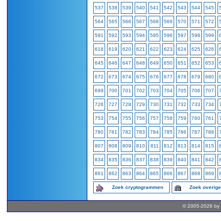
537
538
539
540
541
542
543
544
545
564
565
566
567
568
569
570
571
572
591
592
593
594
595
596
597
598
599
618
619
620
621
622
623
624
625
626
645
646
647
648
649
650
651
652
653
672
673
674
675
676
677
678
679
680
699
700
701
702
703
704
705
706
707
726
727
728
729
730
731
732
733
734
753
754
755
756
757
758
759
760
761
780
781
782
783
784
785
786
787
788
807
808
809
810
811
812
813
814
815
834
835
836
837
838
839
840
841
842
861
862
863
864
865
866
867
868
869
Zoek cryptogrammen
Zoek overig
© 2005-2026 by 