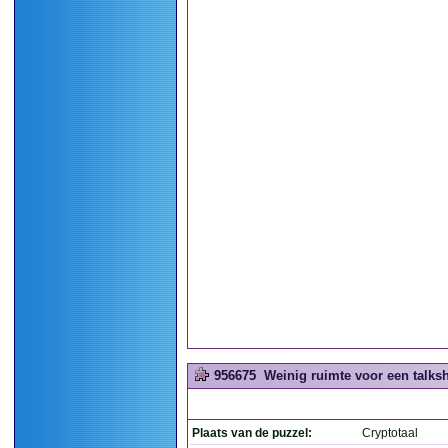
956675
Weinig ruimte voor een talksh
Plaats van de puzzel:
Cryptotaal