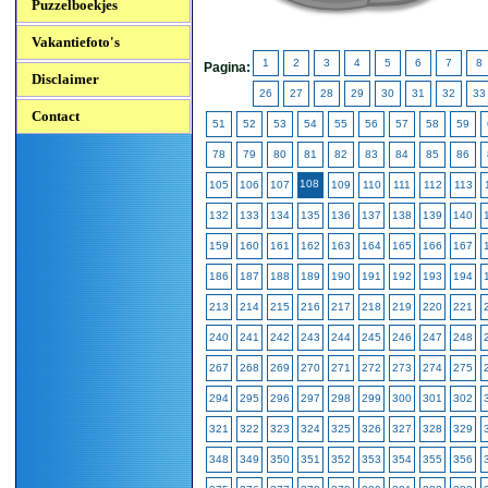
Puzzelboekjes
Vakantiefoto's
1
2
3
4
5
6
7
8
Pagina:
Disclaimer
26
27
28
29
30
31
32
33
Contact
51
52
53
54
55
56
57
58
59
78
79
80
81
82
83
84
85
86
108
105
106
107
109
110
111
112
113
132
133
134
135
136
137
138
139
140
159
160
161
162
163
164
165
166
167
186
187
188
189
190
191
192
193
194
213
214
215
216
217
218
219
220
221
240
241
242
243
244
245
246
247
248
267
268
269
270
271
272
273
274
275
294
295
296
297
298
299
300
301
302
321
322
323
324
325
326
327
328
329
348
349
350
351
352
353
354
355
356