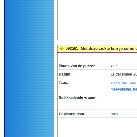
592505
Met deze ziekte kun je soms o
Plaats van de puzzel:
zelf
Datum:
11 december 2
Tags:
ziekte
,
kun
,
som
meevallertje
,
h
Gelijkluidende vragen:
Geplaatst door:
roos