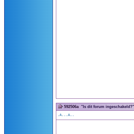
592506a
"Is dit forum ingeschakeld?".
.A...A..