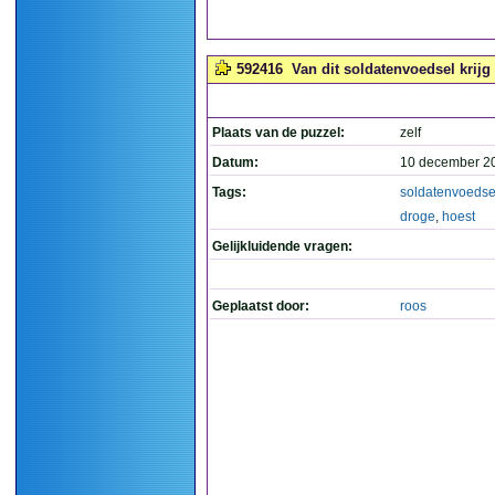
592416
Van dit soldatenvoedsel krijg 
Plaats van de puzzel:
zelf
Datum:
10 december 2
Tags:
soldatenvoedse
droge
,
hoest
Gelijkluidende vragen:
Geplaatst door:
roos