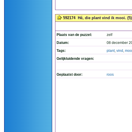
592174
Hé, die plant vind ik mooi. (5)
Plaats van de puzzel:
zelf
Datum:
08 december 2
Tags:
plant
,
vind
,
moo
Gelijkluidende vragen:
Geplaatst door:
roos