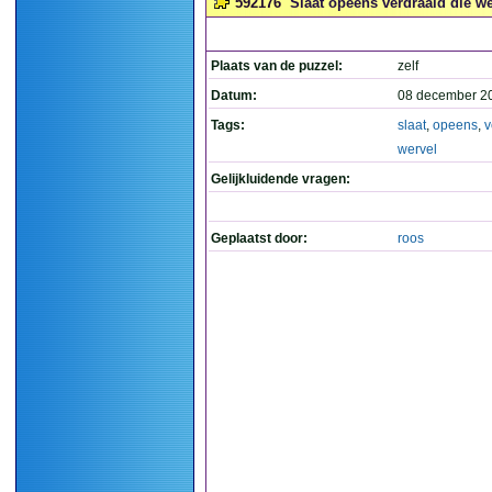
592176
Slaat opeens verdraaid die we
Plaats van de puzzel:
zelf
Datum:
08 december 2
Tags:
slaat
,
opeens
,
v
wervel
Gelijkluidende vragen:
Geplaatst door:
roos