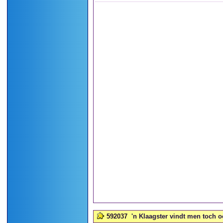
592037
'n Klaagster vindt men toch oo