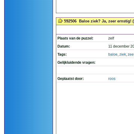
592506
Baloe ziek? Ja, zeer ernstig! (
Plaats van de puzzel:
zelf
Datum:
11 december 2
Tags:
baloe
,
ziek
,
zee
Gelijkluidende vragen:
Geplaatst door:
roos