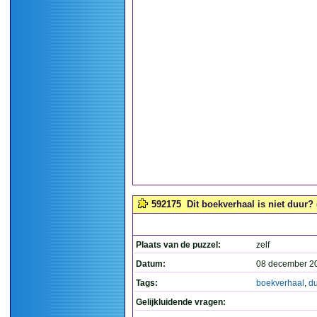
592175
Dit boekverhaal is niet duur? 
Plaats van de puzzel:
zelf
Datum:
08 december 2
Tags:
boekverhaal
,
d
Gelijkluidende vragen: