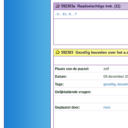
592303a
Raadselachtige trek. (11)
.U..EL.O..T
592303
Gezellig keuvelen over het a.s
Plaats van de puzzel:
zelf
Datum:
09 december 2
Tags:
gezellig
,
keuve
Gelijkluidende vragen:
Geplaatst door:
roos