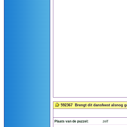
592367
Brengt dit dansfeest alsnog g
Plaats van de puzzel:
zelf