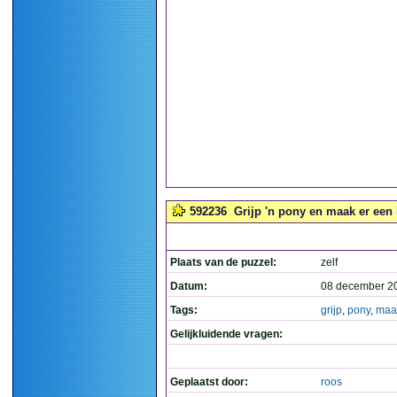
592236
Grijp 'n pony en maak er een 
Plaats van de puzzel:
zelf
Datum:
08 december 2
Tags:
grijp
,
pony
,
maa
Gelijkluidende vragen:
Geplaatst door:
roos