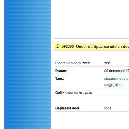
592300
Onder de Spaanse edelen doe 
Plaats van de puzzel:
zelf
Datum:
09 december 2
Tags:
spaanse
,
edele
oogje
,
dicht
Gelijkluidende vragen:
Geplaatst door:
roos