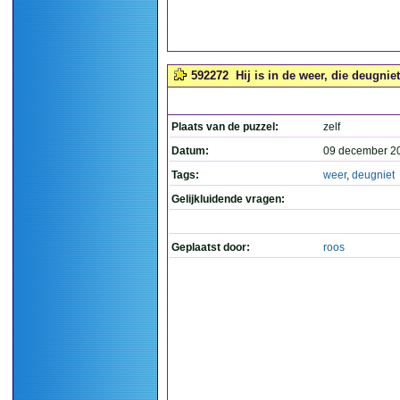
592272
Hij is in de weer, die deugniet!
Plaats van de puzzel:
zelf
Datum:
09 december 2
Tags:
weer
,
deugniet
Gelijkluidende vragen:
Geplaatst door:
roos