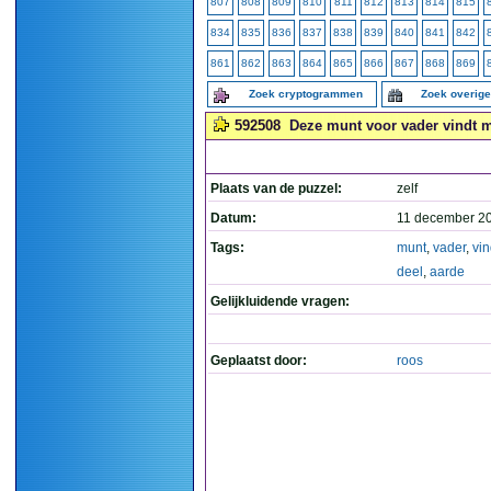
807
808
809
810
811
812
813
814
815
834
835
836
837
838
839
840
841
842
861
862
863
864
865
866
867
868
869
Zoek cryptogrammen
Zoek overig
592508
Deze munt voor vader vindt me
Plaats van de puzzel:
zelf
Datum:
11 december 2
Tags:
munt
,
vader
,
vin
deel
,
aarde
Gelijkluidende vragen:
Geplaatst door:
roos