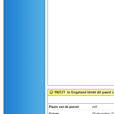
592177
In Engeland klinkt dit paard ze
Plaats van de puzzel:
zelf
Datum:
08 december 2