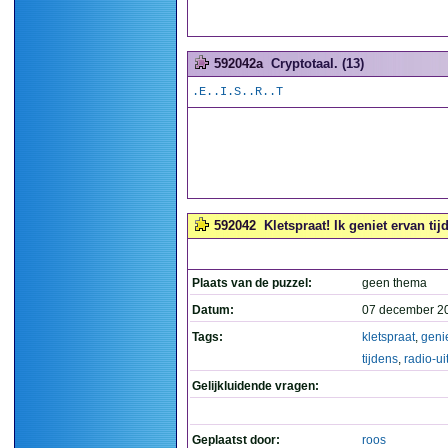
592042a
Cryptotaal. (13)
.E..I.S..R..T
592042
Kletspraat! Ik geniet ervan tij
Plaats van de puzzel:
geen thema
Datum:
07 december 2
Tags:
kletspraat
,
geni
tijdens
,
radio-u
Gelijkluidende vragen:
Geplaatst door:
roos