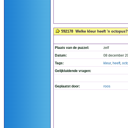
592178
Welke kleur heeft 'n octopus? 
Plaats van de puzzel:
zelf
Datum:
08 december 2
Tags:
kleur
,
heeft
,
oct
Gelijkluidende vragen:
Geplaatst door:
roos