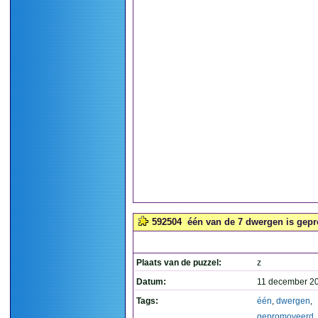
592504
één van de 7 dwergen is gepr
Plaats van de puzzel:
z
Datum:
11 december 2
Tags:
één
,
dwergen
,
gepromoveerd
,