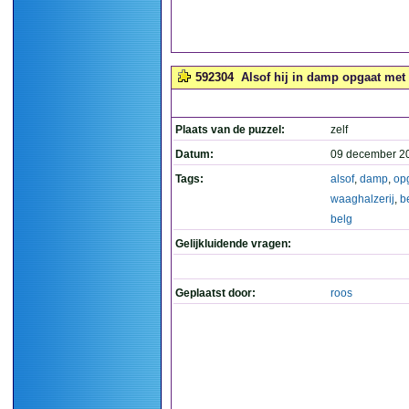
592304
Alsof hij in damp opgaat met 
Plaats van de puzzel:
zelf
Datum:
09 december 2
Tags:
alsof
,
damp
,
op
waaghalzerij
,
b
belg
Gelijkluidende vragen:
Geplaatst door:
roos