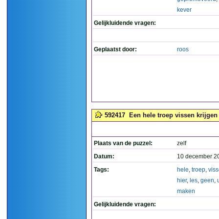
kever
Gelijkluidende vragen:
Geplaatst door:
roos
592417
Een hele troep vissen krijgen 
Plaats van de puzzel:
zelf
Datum:
10 december 2
Tags:
hele
,
troep
,
vis
hier
,
les
,
geen
,
maken
Gelijkluidende vragen: