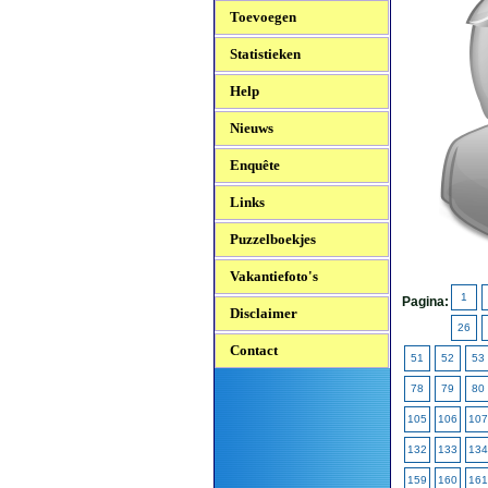
Toevoegen
Statistieken
Help
Nieuws
Enquête
Links
Puzzelboekjes
Vakantiefoto's
1
Pagina:
Disclaimer
26
Contact
51
52
53
78
79
80
105
106
107
132
133
134
159
160
161