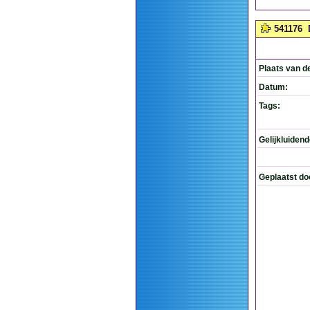
541176
Plaats van d
Datum:
Tags:
Gelijkluiden
Geplaatst do