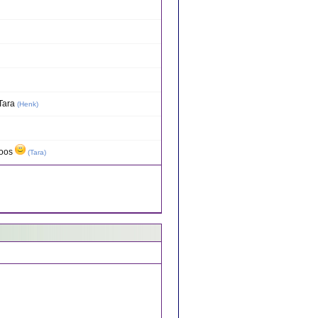
Tara
(
Henk
)
roos
(
Tara
)