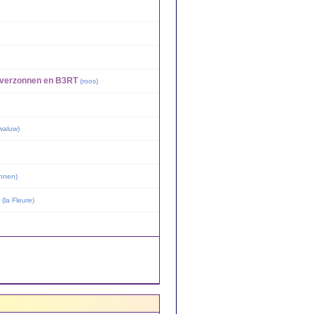
re,verzonnen en B3RT
(
roos
)
waluw
)
onnen
)
(
la Fleure
)