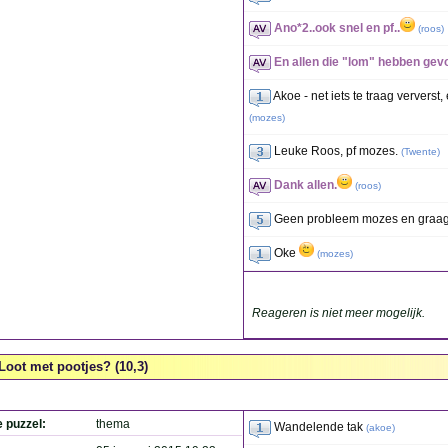
Ano*2..ook snel en pf..
(
roos
)
En allen die "lom" hebben gev
Akoe - net iets te traag ververst
(
mozes
)
Leuke Roos, pf mozes.
(
Twente
)
Dank allen.
(
roos
)
Geen probleem mozes en graa
Oke
(
mozes
)
Reageren is niet meer mogelijk.
Loot met pootjes? (10,3)
e puzzel:
thema
Wandelende tak
(
akoe
)