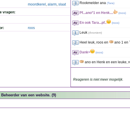
Rookmelder ana
(
Tara
)
moordkerel
,
alarm
,
slaat
de vragen:
Pf...ano*1 en Henk....
(
roos
)
En ook Tara...pf..
(
roos
)
or:
roos
Leuk
(
Anoniem
)
Heel leuk, roos en
ano 1 en 
Dank>
(
roos
)
ano en Henk en een leuke, 
Reageren is niet meer mogelijk.
Beheerder van een website. (9)