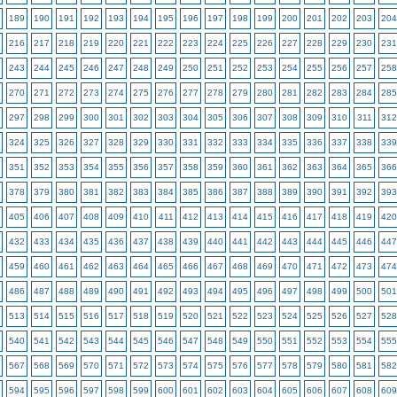
189
190
191
192
193
194
195
196
197
198
199
200
201
202
203
204
216
217
218
219
220
221
222
223
224
225
226
227
228
229
230
231
243
244
245
246
247
248
249
250
251
252
253
254
255
256
257
258
270
271
272
273
274
275
276
277
278
279
280
281
282
283
284
285
297
298
299
300
301
302
303
304
305
306
307
308
309
310
311
312
324
325
326
327
328
329
330
331
332
333
334
335
336
337
338
339
351
352
353
354
355
356
357
358
359
360
361
362
363
364
365
366
378
379
380
381
382
383
384
385
386
387
388
389
390
391
392
393
405
406
407
408
409
410
411
412
413
414
415
416
417
418
419
420
432
433
434
435
436
437
438
439
440
441
442
443
444
445
446
447
459
460
461
462
463
464
465
466
467
468
469
470
471
472
473
474
486
487
488
489
490
491
492
493
494
495
496
497
498
499
500
501
513
514
515
516
517
518
519
520
521
522
523
524
525
526
527
528
540
541
542
543
544
545
546
547
548
549
550
551
552
553
554
555
567
568
569
570
571
572
573
574
575
576
577
578
579
580
581
582
594
595
596
597
598
599
600
601
602
603
604
605
606
607
608
609