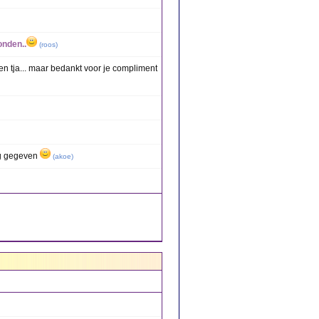
onden..
(
roos
)
, en tja... maar bedankt voor je compliment
g gegeven
(
akoe
)