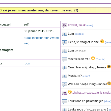
Draai je een insecteneter om, dan zwemt ie weg. (3)
e puzzel:
zelf
Ff w88, zie ik
(
roos
)
08 januari 2015 13:23
Lom
(
mozes
)
draai
,
insecteneter
,
zwemt
,
Oeps, te traag of te snel
(
moz
weg
de vragen:
Lom
(
Anoniem
)
Mozes is de MOL
(
Twente
)
or:
roos
Graaf hier altijd diep, Twente
Mus/sum?
(
edun
)
Wel een beetje lom(p) mozes
...haha....mozes..dat is snel..
Leuk roos en pf lommetjes
(
akoe
Leuke roos pf mozes en ano 2
(