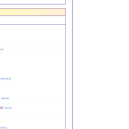
es
)
(
mozes
)
(
akoe
)
pf.
(
roos
)
)
edun
)