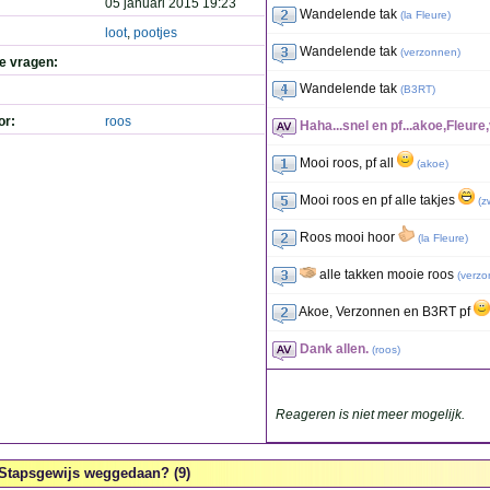
05 januari 2015 19:23
Wandelende tak
(
la Fleure
)
loot
,
pootjes
Wandelende tak
(
verzonnen
)
de vragen:
Wandelende tak
(
B3RT
)
or:
roos
Haha...snel en pf...akoe,Fleu
Mooi roos, pf all
(
akoe
)
Mooi roos en pf alle takjes
(
z
Roos mooi hoor
(
la Fleure
)
alle takken mooie roos
(
verz
Akoe, Verzonnen en B3RT pf
Dank allen.
(
roos
)
Reageren is niet meer mogelijk.
Stapsgewijs weggedaan? (9)