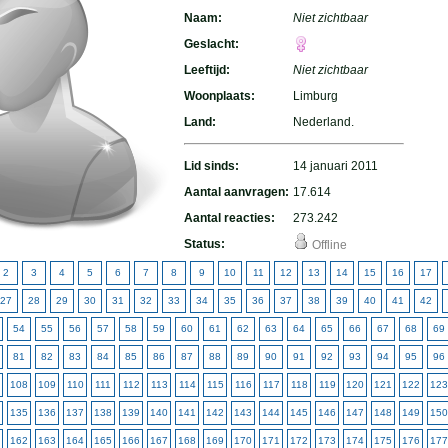
Naam:
Niet zichtbaar
Geslacht:
Leeftijd:
Niet zichtbaar
Woonplaats:
Limburg
Land:
Nederland.
Lid sinds:
14 januari 2011
Aantal aanvragen:
17.614
Aantal reacties:
273.242
Status:
Offline
2
3
4
5
6
7
8
9
10
11
12
13
14
15
16
17
27
28
29
30
31
32
33
34
35
36
37
38
39
40
41
42
54
55
56
57
58
59
60
61
62
63
64
65
66
67
68
69
81
82
83
84
85
86
87
88
89
90
91
92
93
94
95
96
108
109
110
111
112
113
114
115
116
117
118
119
120
121
122
123
135
136
137
138
139
140
141
142
143
144
145
146
147
148
149
150
162
163
164
165
166
167
168
169
170
171
172
173
174
175
176
177