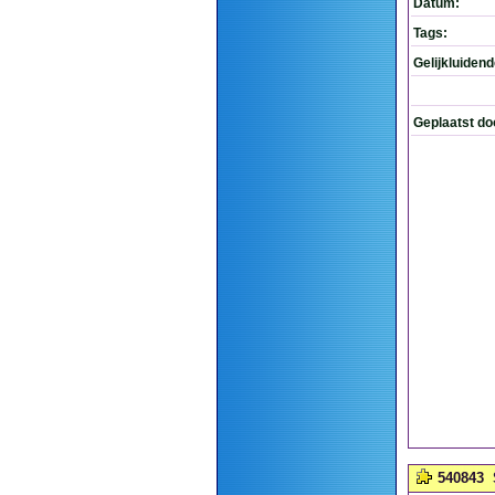
Datum:
Tags:
Gelijkluiden
Geplaatst do
540843