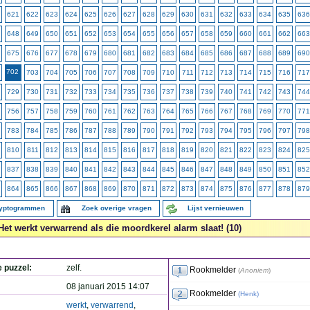
621
622
623
624
625
626
627
628
629
630
631
632
633
634
635
636
648
649
650
651
652
653
654
655
656
657
658
659
660
661
662
663
675
676
677
678
679
680
681
682
683
684
685
686
687
688
689
690
702
703
704
705
706
707
708
709
710
711
712
713
714
715
716
717
729
730
731
732
733
734
735
736
737
738
739
740
741
742
743
744
756
757
758
759
760
761
762
763
764
765
766
767
768
769
770
771
783
784
785
786
787
788
789
790
791
792
793
794
795
796
797
798
810
811
812
813
814
815
816
817
818
819
820
821
822
823
824
825
837
838
839
840
841
842
843
844
845
846
847
848
849
850
851
852
864
865
866
867
868
869
870
871
872
873
874
875
876
877
878
879
ryptogrammen
Zoek overige vragen
Lijst vernieuwen
Het werkt verwarrend als die moordkerel alarm slaat! (10)
e puzzel:
zelf.
Rookmelder
(
Anoniem
)
08 januari 2015 14:07
Rookmelder
(
Henk
)
werkt
,
verwarrend
,