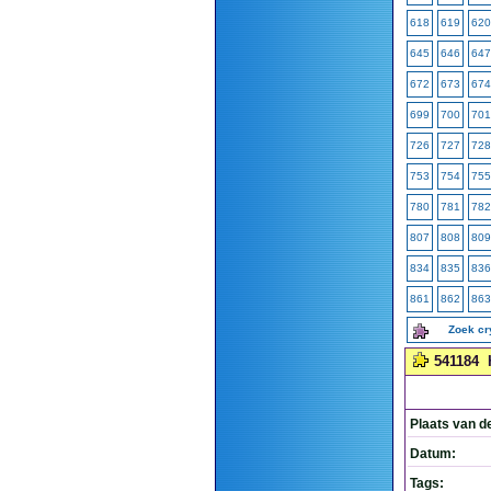
618
619
620
645
646
647
672
673
674
699
700
701
726
727
728
753
754
755
780
781
782
807
808
809
834
835
836
861
862
863
Zoek c
541184
Plaats van d
Datum:
Tags: