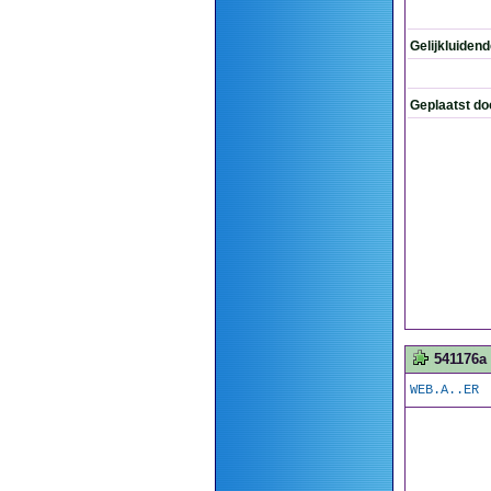
Gelijkluiden
Geplaatst do
541176a
WEB.A..ER