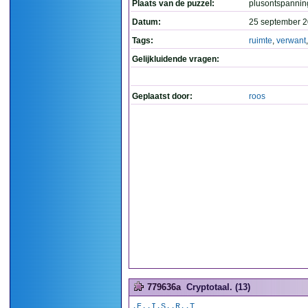
Plaats van de puzzel:
plusontspannin
Datum:
25 september 2
Tags:
ruimte
,
verwant
Gelijkluidende vragen:
Geplaatst door:
roos
779636a
Cryptotaal. (13)
.E..I.S..R..T