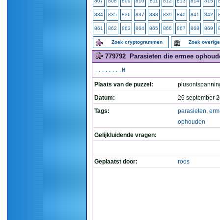
807
808
809
810
811
812
813
814
815
834
835
836
837
838
839
840
841
842
861
862
863
864
865
866
867
868
869
Zoek cryptogrammen
Zoek overig
779792
Parasieten die ermee ophoude
........N
Plaats van de puzzel:
plusontspannin
Datum:
26 september 2
Tags:
parasieten
,
erm
ophouden
Gelijkluidende vragen:
Geplaatst door:
roos