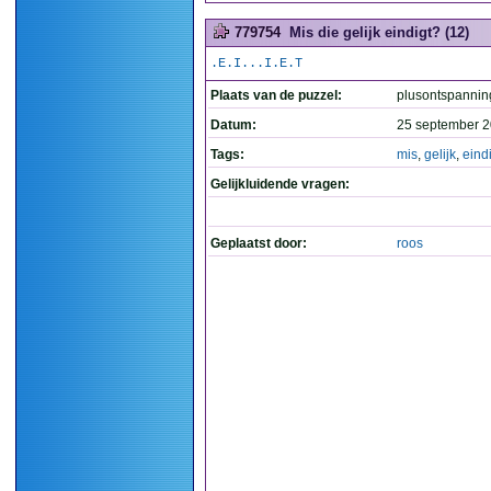
779754
Mis die gelijk eindigt? (12)
.E.I...I.E.T
Plaats van de puzzel:
plusontspannin
Datum:
25 september 2
Tags:
mis
,
gelijk
,
eind
Gelijkluidende vragen:
Geplaatst door:
roos