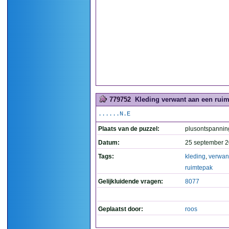
779752
Kleding verwant aan een ruimt
......N.E
Plaats van de puzzel:
plusontspannin
Datum:
25 september 2
Tags:
kleding
,
verwan
ruimtepak
Gelijkluidende vragen:
8077
Geplaatst door:
roos