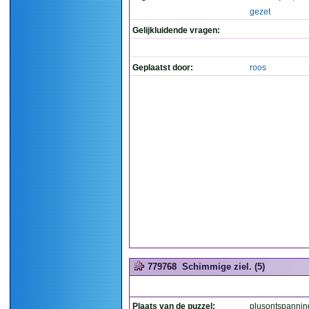
gezet
Gelijkluidende vragen:
Geplaatst door:
roos
779768
Schimmige ziel. (5)
Plaats van de puzzel:
plusontspannin