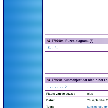
779790a
Puzzeldiagram. (8)
.E...A..
779790
Kunstobject dat niet in het zo
...........D
Plaats van de puzzel:
plus
Datum:
26 september 2
Tags:
kunstobject
,
zon