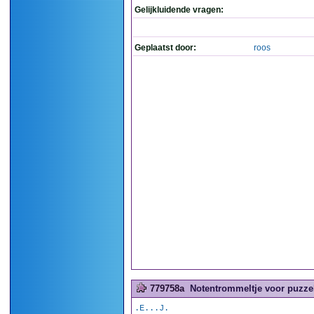
Gelijkluidende vragen:
Geplaatst door:
roos
779758a
Notentrommeltje voor puzzel
.E...J.