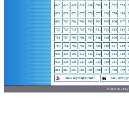
645
646
647
648
649
650
651
652
653
672
673
674
675
676
677
678
679
680
699
700
701
702
703
704
705
706
707
726
727
728
729
730
731
732
733
734
753
754
755
756
757
758
759
760
761
780
781
782
783
784
785
786
787
788
807
808
809
810
811
812
813
814
815
834
835
836
837
838
839
840
841
842
861
862
863
864
865
866
867
868
869
Zoek cryptogrammen
Zoek overig
© 2005-2026 by 