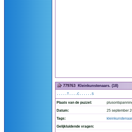
779763
Kleinkunstenaars. (18)
.....T....C......S
Plaats van de puzzel:
plusontspannin
Datum:
25 september 2
Tags:
kleinkunstenaa
Gelijkluidende vragen: