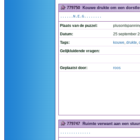
779750
Kouwe drukte om een dorstless
......N.E.G........
Plaats van de puzzel:
plusontspannin
Datum:
25 september 2
Tags:
kouwe
,
drukte
,
Gelijkluidende vragen:
Geplaatst door:
roos
779747
Ruimte verwant aan een stuurh
..............