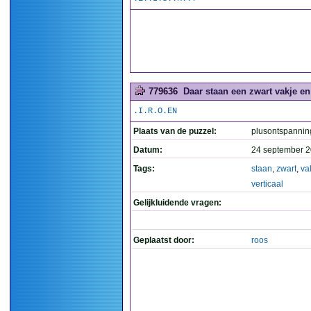
779636
Daar staan een zwart vakje en 4
.I.R.O.EN
Plaats van de puzzel:
plusontspannin
Datum:
24 september 2
Tags:
staan
,
zwart
,
va
verticaal
Gelijkluidende vragen:
Geplaatst door:
roos