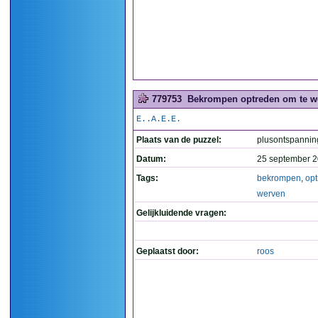
779753
Bekrompen optreden om te we
E..A.E.E.
Plaats van de puzzel:
plusontspannin
Datum:
25 september 2
Tags:
bekrompen
,
op
werven
Gelijkluidende vragen:
Geplaatst door:
roos