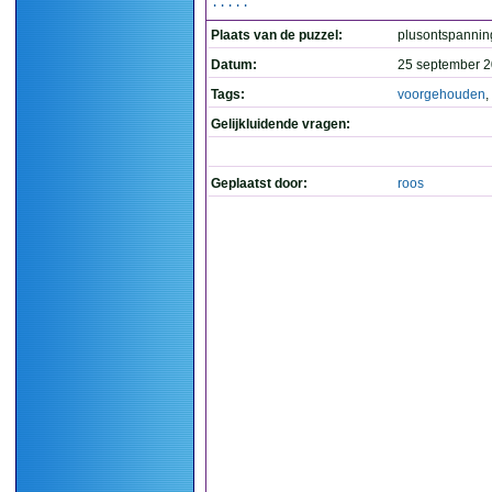
.....
Plaats van de puzzel:
plusontspannin
Datum:
25 september 2
Tags:
voorgehouden
,
Gelijkluidende vragen:
Geplaatst door:
roos