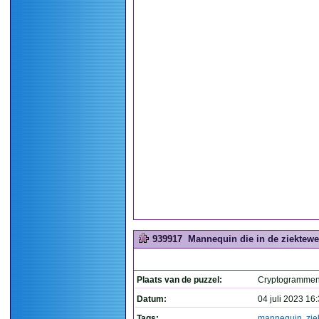
939917
Mannequin die in de ziektewet
Plaats van de puzzel:
Cryptogramme
Datum:
04 juli 2023 16
Tags:
mannequin
,
zie