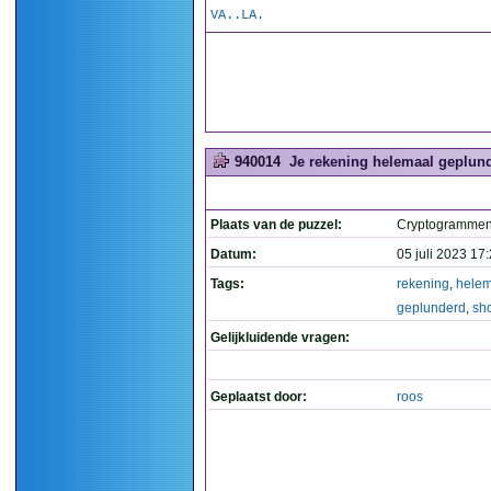
VA..LA.
940014
Je rekening helemaal geplund
Plaats van de puzzel:
Cryptogramme
Datum:
05 juli 2023 17
Tags:
rekening
,
helem
geplunderd
,
sh
Gelijkluidende vragen:
Geplaatst door:
roos