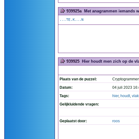
939925a
Met anagrammen iemands wo
...TE.K...N
939925
Hier houdt men zich op de vla
Plaats van de puzzel:
Cryptogramme
Datum:
04 juli 2023 16
Tags:
hier
,
houdt
,
vlak
Gelijkluidende vragen:
Geplaatst door:
roos