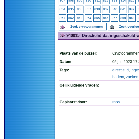
807
808
809
810
811
812
813
814
815
834
835
836
837
838
839
840
841
842
861
862
863
864
865
866
867
868
869
Zoek cryptogrammen
Zoek overig
940015
Directielid dat ingeschakeld 
Plaats van de puzzel:
Cryptogramme
Datum:
05 juli 2023 17
Tags:
directielid
,
inge
bodem
,
zoeken
Gelijkluidende vragen:
Geplaatst door:
roos