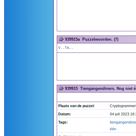
939915a
Puzzelwoorden. (7)
V..TA..
939915
Tiengangendiners. Nog niet éé
Plaats van de puzzel:
Cryptogramme
Datum:
04 juli 2023 16
Tags:
tiengangendine
één