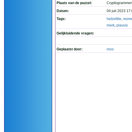
Plaats van de puzzel:
Cryptogramme
Datum:
04 juli 2023 17
Tags:
hetzelfde
,
mome
merk
,
plavuis
Gelijkluidende vragen:
Geplaatst door:
roos