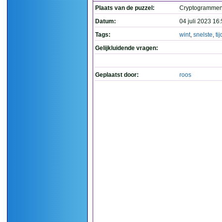
Plaats van de puzzel:
Cryptogramme
Datum:
04 juli 2023 16
Tags:
wint
,
snelste
,
tij
Gelijkluidende vragen:
Geplaatst door:
roos