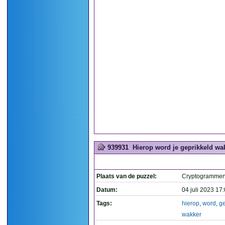
939931
Hierop word je geprikkeld wak
Plaats van de puzzel:
Cryptogramme
Datum:
04 juli 2023 17
Tags:
hierop
,
word
,
ge
wakker