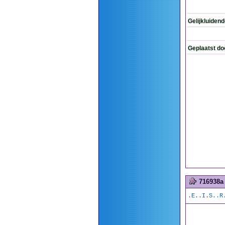
Gelijkluiden
Geplaatst do
716938a
.E..I.S..R