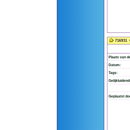
716931
Plaats van d
Datum:
Tags:
Gelijkluiden
Geplaatst do