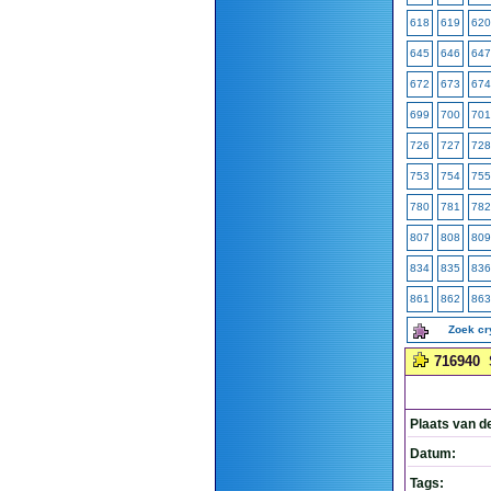
618
619
620
645
646
647
672
673
674
699
700
701
726
727
728
753
754
755
780
781
782
807
808
809
834
835
836
861
862
863
Zoek c
716940
Plaats van d
Datum:
Tags: