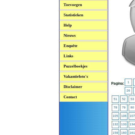
Toevoegen
Statistieken
Help
Nieuws
Enquête
Links
Puzzelboekjes
Vakantiefoto's
1
Pagina:
Disclaimer
26
Contact
51
52
53
78
79
80
105
106
107
132
133
134
159
160
161