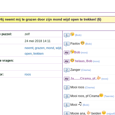
Hij neemt mij te grazen door zijn mond wijd open te trekken! (6)
e puzzel:
zelf
(
Bob
)
24 mei 2018 14:11
Pavlov
(
Bob
)
neemt
,
grazen
,
mond
,
wijd
,
Bob
(
roos
)
open
,
trekken
de vragen:
helaas, Bob
(
roos
)
Zanger
(
Cirama
)
or:
roos
Ja........Cirama, pf..
(
roos
)
Mooi roos
(
Cirama
)
Mooi roos, pf Cirama
(
Twente
)
Mooi
(
Bob
)
Mooie ana,
beiden
(
mijzelf