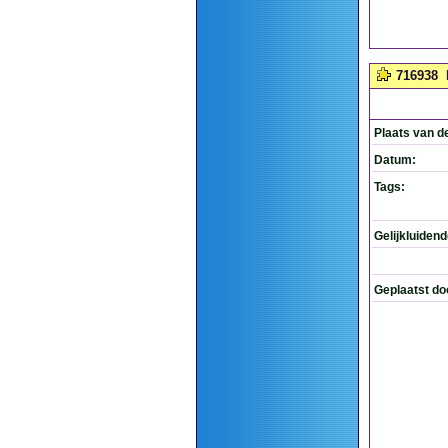
716938
Plaats van d
Datum:
Tags:
Gelijkluiden
Geplaatst do