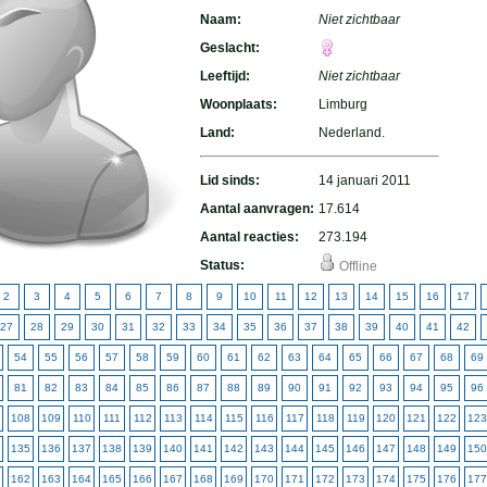
Naam:
Niet zichtbaar
Geslacht:
Leeftijd:
Niet zichtbaar
Woonplaats:
Limburg
Land:
Nederland.
Lid sinds:
14 januari 2011
Aantal aanvragen:
17.614
Aantal reacties:
273.194
Status:
Offline
2
3
4
5
6
7
8
9
10
11
12
13
14
15
16
17
27
28
29
30
31
32
33
34
35
36
37
38
39
40
41
42
54
55
56
57
58
59
60
61
62
63
64
65
66
67
68
69
81
82
83
84
85
86
87
88
89
90
91
92
93
94
95
96
108
109
110
111
112
113
114
115
116
117
118
119
120
121
122
123
135
136
137
138
139
140
141
142
143
144
145
146
147
148
149
150
162
163
164
165
166
167
168
169
170
171
172
173
174
175
176
177