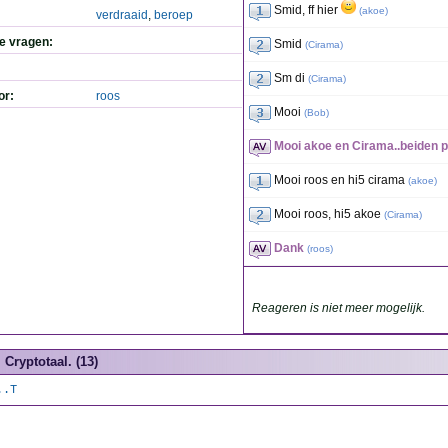
Smid, ff hier
(
akoe
)
verdraaid
,
beroep
de vragen:
Smid
(
Cirama
)
Sm di
(
Cirama
)
or:
roos
Mooi
(
Bob
)
Mooi akoe en Cirama..beiden pf
Mooi roos en hi5 cirama
(
akoe
)
Mooi roos, hi5 akoe
(
Cirama
)
Dank
(
roos
)
Reageren is niet meer mogelijk.
Cryptotaal. (13)
..T