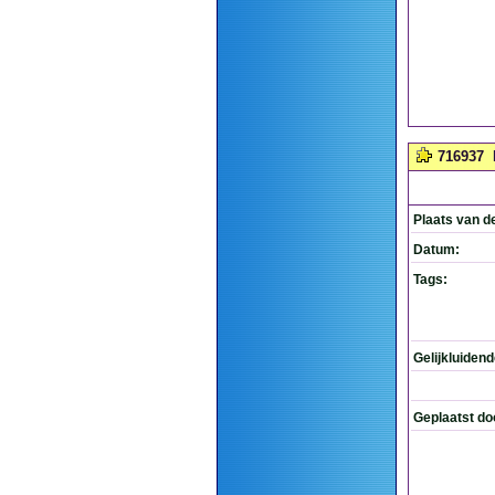
716937
Plaats van d
Datum:
Tags:
Gelijkluiden
Geplaatst do