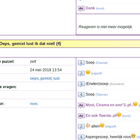
Dank
(
roos
)
Reageren is niet meer mogelijk.
Oeps, gemixt lust ik dat niet! (4)
e puzzel:
zelf
Soep
(
Cirama
)
24 mei 2018 13:54
(
mijzelf
)
oeps
,
gemixt
,
lust
(Erwten)soep
(
Anoniem
)
de vragen:
Soep
(
Twente
)
or:
roos
Mooi, Cirama en ano*3..pf..
(
En ook Twente..pf
(
roos
)
allen
(
mijzelf
)
Aspergesoep, heerlijk roos
(
T