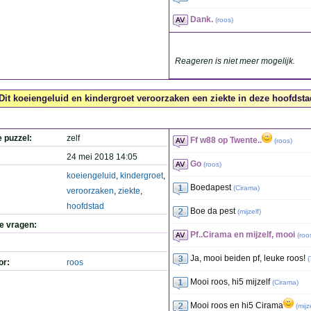
Dank.
(
roos
)
Reageren is niet meer mogelijk.
Dit koeiengeluid en kindergroet veroorzaken een ziekte in deze hoofdstad
e puzzel:
zelf
Ff w88 op Twente..
(
roos
)
24 mei 2018 14:05
Go
(
roos
)
koeiengeluid
,
kindergroet
,
Boedapest
(
Cirama
)
veroorzaken
,
ziekte
,
hoofdstad
Boe da pest
(
mijzelf
)
de vragen:
Pf..Cirama en mijzelf, mooi
(
roo
Ja, mooi beiden pf, leuke roos!
(
or:
roos
Mooi roos, hi5 mijzelf
(
Cirama
)
Mooi roos en hi5 Cirama
(
mijz