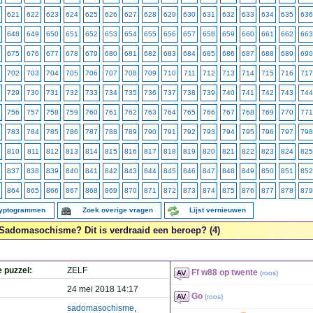
621
622
623
624
625
626
627
628
629
630
631
632
633
634
635
636
648
649
650
651
652
653
654
655
656
657
658
659
660
661
662
663
675
676
677
678
679
680
681
682
683
684
685
686
687
688
689
690
702
703
704
705
706
707
708
709
710
711
712
713
714
715
716
717
729
730
731
732
733
734
735
736
737
738
739
740
741
742
743
744
756
757
758
759
760
761
762
763
764
765
766
767
768
769
770
771
783
784
785
786
787
788
789
790
791
792
793
794
795
796
797
798
810
811
812
813
814
815
816
817
818
819
820
821
822
823
824
825
837
838
839
840
841
842
843
844
845
846
847
848
849
850
851
852
864
865
866
867
868
869
870
871
872
873
874
875
876
877
878
879
ryptogrammen
Zoek overige vragen
Lijst vernieuwen
Sadomasochisme? Dit is verdraaid een beroep? (4)
e puzzel:
ZELF
Ff w88 op twente
(
roos
)
24 mei 2018 14:17
Go
(
roos
)
sadomasochisme
,