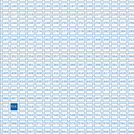
189
190
191
192
193
194
195
196
197
198
199
200
201
202
203
204
216
217
218
219
220
221
222
223
224
225
226
227
228
229
230
231
243
244
245
246
247
248
249
250
251
252
253
254
255
256
257
258
270
271
272
273
274
275
276
277
278
279
280
281
282
283
284
285
297
298
299
300
301
302
303
304
305
306
307
308
309
310
311
312
324
325
326
327
328
329
330
331
332
333
334
335
336
337
338
339
351
352
353
354
355
356
357
358
359
360
361
362
363
364
365
366
378
379
380
381
382
383
384
385
386
387
388
389
390
391
392
393
405
406
407
408
409
410
411
412
413
414
415
416
417
418
419
420
432
433
434
435
436
437
438
439
440
441
442
443
444
445
446
447
459
460
461
462
463
464
465
466
467
468
469
470
471
472
473
474
486
487
488
489
490
491
492
493
494
495
496
497
498
499
500
501
514
513
515
516
517
518
519
520
521
522
523
524
525
526
527
528
540
541
542
543
544
545
546
547
548
549
550
551
552
553
554
555
567
568
569
570
571
572
573
574
575
576
577
578
579
580
581
582
594
595
596
597
598
599
600
601
602
603
604
605
606
607
608
609