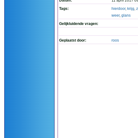
Datum:
11 april 2017 0
Tags:
hierdoor
,
krijg
,
weer
,
glans
Gelijkluidende vragen:
Geplaatst door:
roos