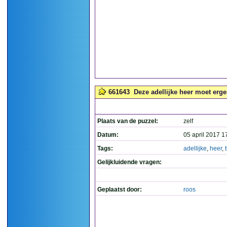
661643
Deze adellijke heer moet ergen
Plaats van de puzzel:
zelf
Datum:
05 april 2017 1
Tags:
adellijke
,
heer
,
Gelijkluidende vragen:
Geplaatst door:
roos