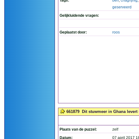
Tags:
ben
,
chagrijnig
geserveerd
Gelijkluidende vragen:
Geplaatst door:
roos
661879
Dit stuwmeer in Ghana levert 
Plaats van de puzzel:
zelf
Datum:
07 april 2017 1