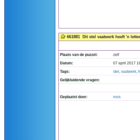
661881
Dit stel vaatwerk heeft 'n lette
Plaats van de puzzel:
zelf
Datum:
07 april 2017 1
Tags:
stel
,
vaatwerk
,
h
Gelijkluidende vragen:
Geplaatst door:
roos