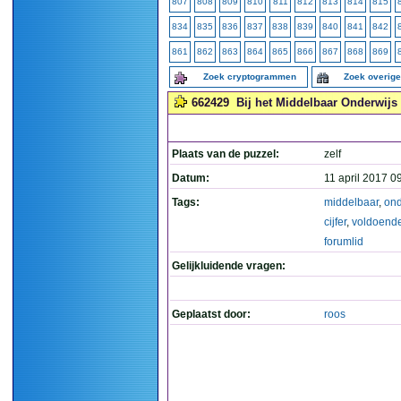
807
808
809
810
811
812
813
814
815
834
835
836
837
838
839
840
841
842
861
862
863
864
865
866
867
868
869
Zoek cryptogrammen
Zoek overig
662429
Bij het Middelbaar Onderwijs i
Plaats van de puzzel:
zelf
Datum:
11 april 2017 0
Tags:
middelbaar
,
ond
cijfer
,
voldoend
forumlid
Gelijkluidende vragen:
Geplaatst door:
roos