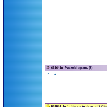
661641a
Puzzeldiagram. (8)
.E...A..
661641
In 'n flits zie je deze pijl? (14)