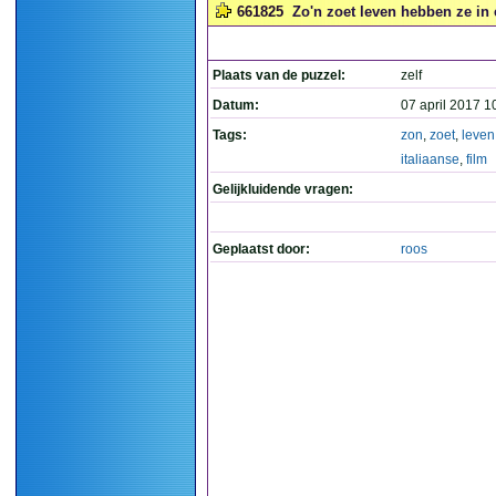
661825
Zo'n zoet leven hebben ze in e
Plaats van de puzzel:
zelf
Datum:
07 april 2017 1
Tags:
zon
,
zoet
,
leven
italiaanse
,
film
Gelijkluidende vragen:
Geplaatst door:
roos