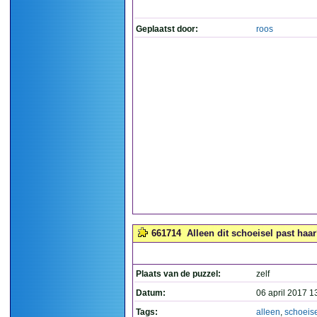
Geplaatst door:
roos
661714
Alleen dit schoeisel past haar
Plaats van de puzzel:
zelf
Datum:
06 april 2017 1
Tags:
alleen
,
schoeis