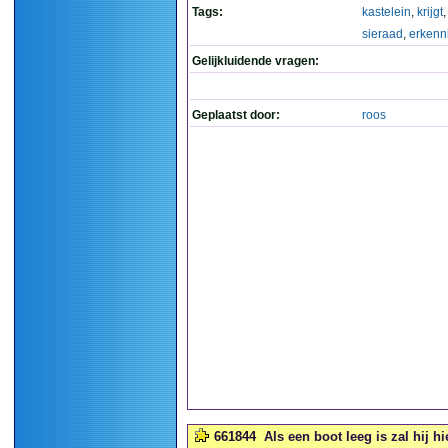
Tags:
kastelein
,
krijgt
sieraad
,
erkenn
Gelijkluidende vragen:
Geplaatst door:
roos
661844
Als een boot leeg is zal hij h