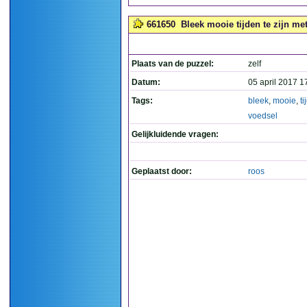
661650
Bleek mooie tijden te zijn met
Plaats van de puzzel:
zelf
Datum:
05 april 2017 1
Tags:
bleek
,
mooie
,
ti
voedsel
Gelijkluidende vragen:
Geplaatst door:
roos