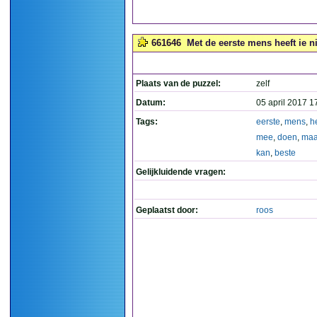
661646
Met de eerste mens heeft ie n
Plaats van de puzzel:
zelf
Datum:
05 april 2017 1
Tags:
eerste
,
mens
,
h
mee
,
doen
,
maa
kan
,
beste
Gelijkluidende vragen:
Geplaatst door:
roos