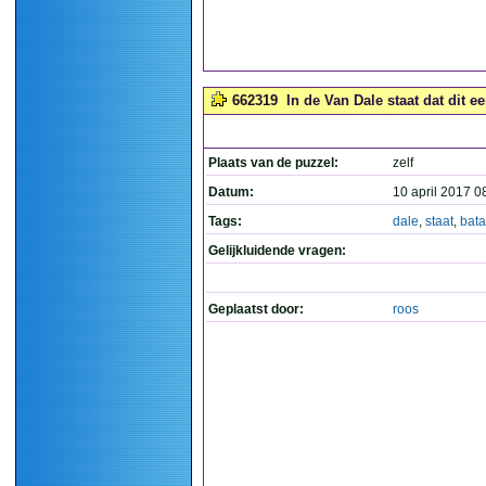
662319
In de Van Dale staat dat dit ee
Plaats van de puzzel:
zelf
Datum:
10 april 2017 0
Tags:
dale
,
staat
,
bata
Gelijkluidende vragen:
Geplaatst door:
roos