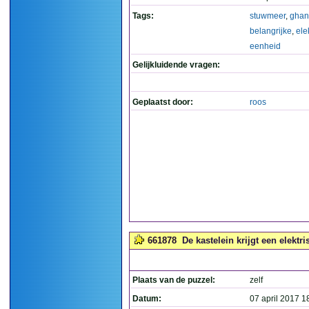
Tags:
stuwmeer
,
ghan
belangrijke
,
ele
eenheid
Gelijkluidende vragen:
Geplaatst door:
roos
661878
De kastelein krijgt een elektr
Plaats van de puzzel:
zelf
Datum:
07 april 2017 1