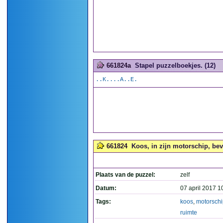
661824a
Stapel puzzelboekjes. (12)
..K....A..E.
661824
Koos, in zijn motorschip, bev
Plaats van de puzzel:
zelf
Datum:
07 april 2017 1
Tags:
koos
,
motorschi
ruimte