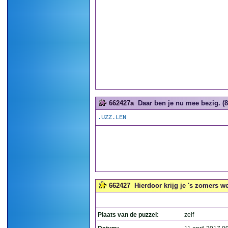
662427a
Daar ben je nu mee bezig. (8
.UZZ.LEN
662427
Hierdoor krijg je 's zomers w
Plaats van de puzzel:
zelf