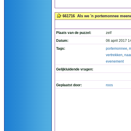
661716
Als we 'n portemonnee meene
Plaats van de puzzel:
zelf
Datum:
06 april 2017 1
Tags:
portemonnee
,
vertrekken
,
naa
evenement
Gelijkluidende vragen:
Geplaatst door:
roos