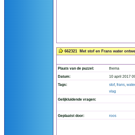
662321
Met stof en Frans water ontwe
Plaats van de puzzel:
thema
Datum:
10 april 2017 0
Tags:
stof
,
frans
,
wate
vlag
Gelijkluidende vragen:
Geplaatst door:
roos