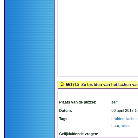
661715
Ze brulden van het lachen va
Plaats van de puzzel:
zelf
Datum:
06 april 2017 1
Tags:
brulden
,
lachen
haar
,
misser
Gelijkluidende vragen: