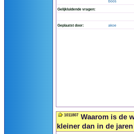
boos
Gelijkluidende vragen:
Geplaatst door:
akoe
1011807
Waarom is de w
kleiner dan in de jaren 