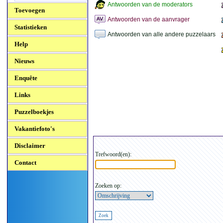
Antwoorden van de moderators
Toevoegen
Antwoorden van de aanvrager
Statistieken
Antwoorden van alle andere puzzelaars
Help
Nieuws
Enquête
Links
Puzzelboekjes
Vakantiefoto's
Disclaimer
Trefwoord(en):
Contact
Zoeken op: