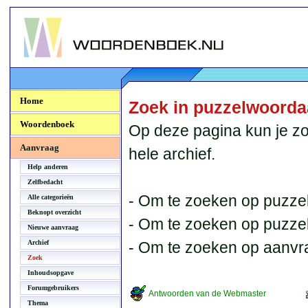
Woordenboek.NU
Home
Zoek in puzzelwoord
Woordenboek
Op deze pagina kun je zo
Aanvraag
hele archief.
Help anderen
Zelfbedacht
- Om te zoeken op puzzel
Alle categorieën
Beknopt overzicht
- Om te zoeken op puzzelb
Nieuwe aanvraag
Archief
- Om te zoeken op aanvr
Zoek
Inhoudsopgave
Forumgebruikers
Antwoorden van de Webmaster
Thema