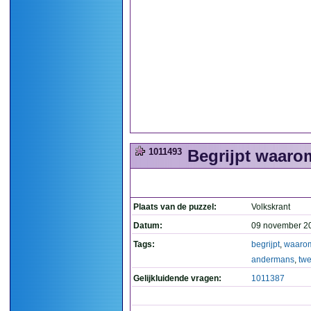
1011493
Begrijpt waarom
Plaats van de puzzel:
Volkskrant
Datum:
09 november 2
Tags:
begrijpt
,
waaro
andermans
,
twe
Gelijkluidende vragen:
1011387