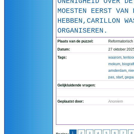
ONENIGHEID OVER DE
MOESTEN EERST VAN 
HEBBEN,CARILLON WA
ORGANISEREN.
Plaats van de puzzel:
Reformatorisch
Datum:
27 oktober 202
Tags:
waarom
,
tentoo
mokum
,
biograf
amsterdam
,
ni
pas
,
start
,
gega
Gelijkluidende vragen:
Geplaatst door:
Anoniem
1
2
3
4
5
6
7
8