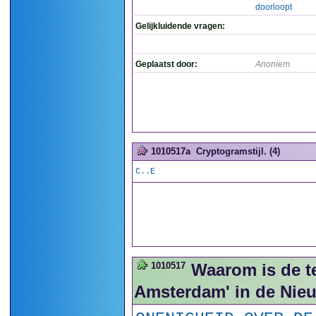
doorloopt
Gelijkluidende vragen:
Geplaatst door:
Anoniem
1010517a
Cryptogramstijl. (4)
C..E
1010517
Waarom is de t
Amsterdam' in de Nieu