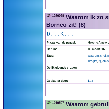
1020099
Waarom ik zo sn
Borneo zit! (8)
D...K...
Plaats van de puzzel:
Groene Amste
Datum:
06 maart 2026 
Tags:
waarom
,
snel
,
n
drogist
,
rij
,
omd
Gelijkluidende vragen:
Geplaatst door:
Lex
1019507
Waarom gebruik