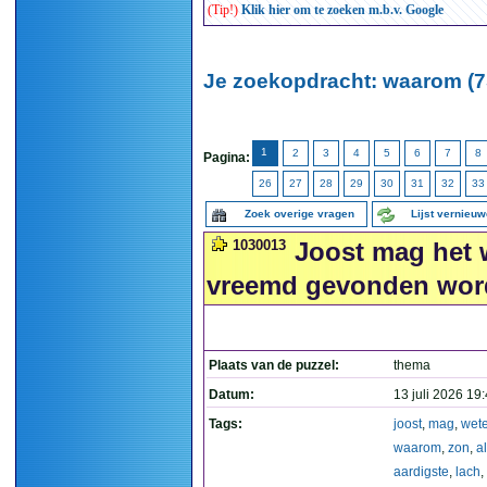
(Tip!)
Klik hier om te zoeken m.b.v. Google
Je zoekopdracht: waarom (7
1
2
3
4
5
6
7
8
Pagina:
26
27
28
29
30
31
32
33
Zoek overige vragen
Lijst vernieu
1030013
Joost mag het w
vreemd gevonden word
Plaats van de puzzel:
thema
Datum:
13 juli 2026 19
Tags:
joost
,
mag
,
wet
waarom
,
zon
,
al
aardigste
,
lach
,