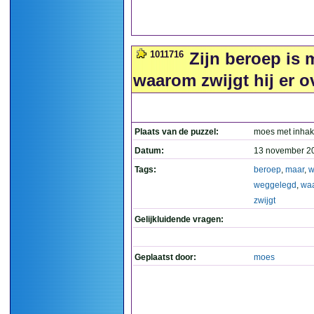
1011716
Zijn beroep is
waarom zwijgt hij er ov
Plaats van de puzzel:
moes met inhak
Datum:
13 november 2
Tags:
beroep
,
maar
,
w
weggelegd
,
wa
zwijgt
Gelijkluidende vragen:
Geplaatst door:
moes