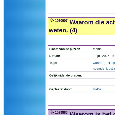
1030007
Waarom die act
weten. (4)
Plaats van de puzzel:
thema
Datum:
13 juli 2026 19
Tags:
waarom
,
actieg
noemde
,
joost
,
Gelijkluidende vragen:
Geplaatst door:
HaDe
1029883
Waarom is het g