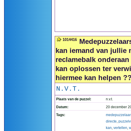
1014416
Medepuzzelaars 
kan iemand van jullie 
reclamebalk onderaan
kan oplossen ter verwi
hiermee kan helpen ?? 
N.V.T.
Plaats van de puzzel:
n.v.t.
Datum:
20 december 2
Tags:
medepuzzelaar
directe
,
puzzelv
kan
,
vertellen
,