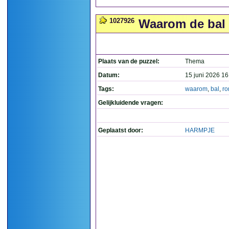
1027926
Waarom de bal r
Plaats van de puzzel:
Thema
Datum:
15 juni 2026 16
Tags:
waarom
,
bal
,
ro
Gelijkluidende vragen:
Geplaatst door:
HARMPJE