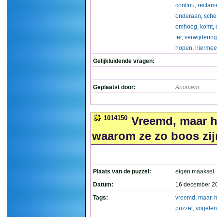
continu
,
reclam
onderaan
,
sche
omhoog
,
komt
,
ter
,
verwijdering
hopen
,
hiermee
Gelijkluidende vragen:
Geplaatst door:
Anoniem
1014150
Vreemd, maar he
waarom ze zo boos zijn
Plaats van de puzzel:
eigen maaksel
Datum:
16 december 2
Tags:
vreemd
,
maar
,
h
puzzel
,
vogelen