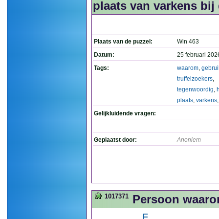
plaats van varkens bij 
Plaats van de puzzel:
Win 463
Datum:
25 februari 202
Tags:
waarom
,
gebru
truffelzoekers
,
tegenwoordig
,
plaats
,
varkens
Gelijkluidende vragen:
Geplaatst door:
Anoniem
1017371
Persoon waarom
.......F.....