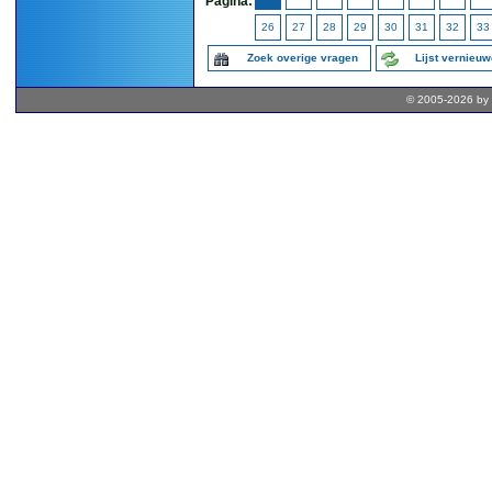
Pagina:
26
27
28
29
30
31
32
33
Zoek overige vragen
Lijst vernieu
© 2005-2026 by 