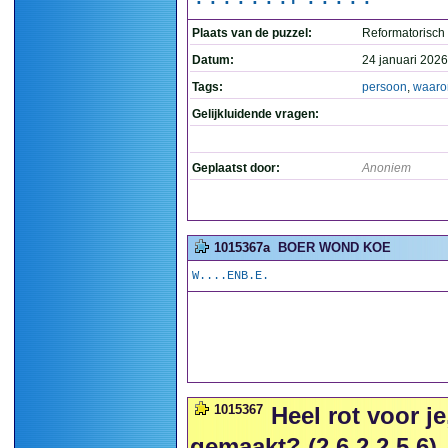
Plaats van de puzzel:
Reformatorisch
Datum:
24 januari 2026
Tags:
persoon
,
waar
Gelijkluidende vragen:
Geplaatst door:
Anoniem
1015367a
BOER WOND KOE
W....ENB.E.
1015367
Heel rot voor j
gemaakt? (2,6,2,2,5,6)