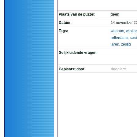
Plaats van de puzzel:
geen
Datum:
14 november 2
Tags:
waarom
,
winka
rotterdams
,
cas
jaren
,
zestig
Gelijkluidende vragen:
Geplaatst door:
Anoniem