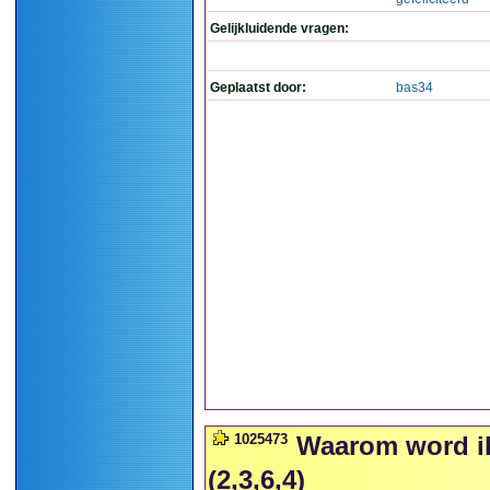
Gelijkluidende vragen:
Geplaatst door:
bas34
1025473
Waarom word ik 
(2,3,6,4)