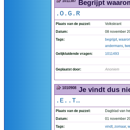
1011387
Begrijpt waarom
.O.G.R
Plaats van de puzzel:
Volkskrant
Datum:
08 november 2
Tags:
begrijpt
,
waaro
andermans
,
twe
Gelijkluidende vragen:
1011493
Geplaatst door:
Anoniem
1010908
Je vindt dus ni
.E..T…
Plaats van de puzzel:
Dagblad van he
Datum:
01 november 2
Tags:
vindt
,
zomaar
,
w