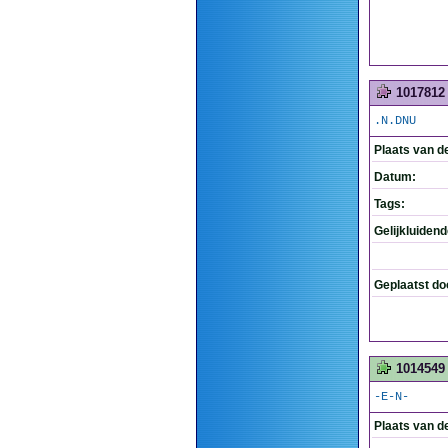
1017812
.N.DNU
Plaats van d
Datum:
Tags:
Gelijkluiden
Geplaatst do
1014549
-E-N-
Plaats van d