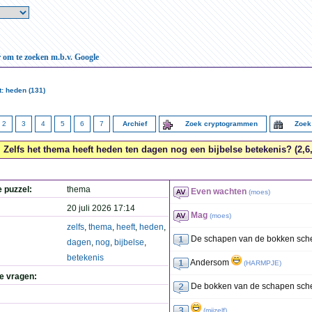
r om te zoeken m.b.v. Google
: heden (131)
2
3
4
5
6
7
Archief
Zoek cryptogrammen
Zoek
Zelfs het thema heeft heden ten dagen nog een bijbelse betekenis? (2,6,
e puzzel:
thema
Even wachten
(
moes
)
20 juli 2026 17:14
Mag
(
moes
)
zelfs
,
thema
,
heeft
,
heden
,
De schapen van de bokken sch
dagen
,
nog
,
bijbelse
,
betekenis
Andersom
(
HARMPJE
)
de vragen:
De bokken van de schapen sch
(
mijzelf
)