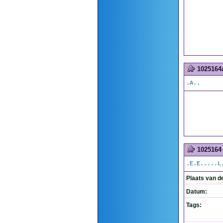
1025164
.A..
1025164
.E.E.....L
Plaats van d
Datum:
Tags: