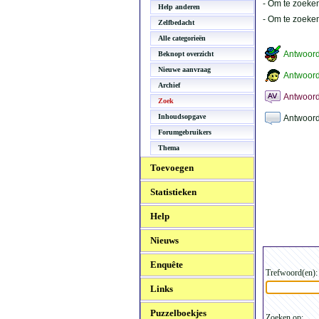
- Om te zoeken
Help anderen
- Om te zoeke
Zelfbedacht
Alle categorieën
Antwoor
Beknopt overzicht
Nieuwe aanvraag
Antwoord
Archief
Antwoord
Zoek
Inhoudsopgave
Antwoord
Forumgebruikers
Thema
Toevoegen
Statistieken
Help
Nieuws
Enquête
Trefwoord(en):
Links
Puzzelboekjes
Zoeken op: