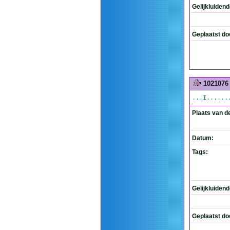
Gelijkluiden
Geplaatst do
1021076
...I......
Plaats van d
Datum:
Tags:
Gelijkluiden
Geplaatst do