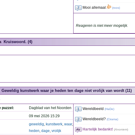
Mooi allemaal.
(
roos
)
Reageren is niet meer mogelijk.
a
Kruiswoord. (4)
Geweldig kunstwerk waar je heden ten dage niet vrolijk van wordt (11)
.
e puzzel:
Dagblad van het Noorden
Wereldbeeld
(
HaDe
)
09 mei 2026 15:29
Wereldbeeld?
(
Cirama
)
geweldig
,
kunstwerk
,
waar
,
Hartelijk bedankt!
(
Anoniem
)
heden
,
dage
,
vrolijk