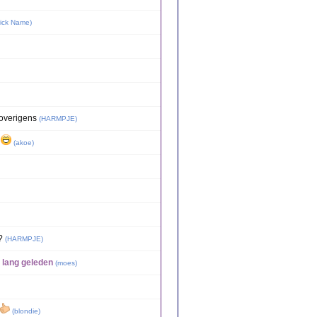
ick Name
)
 overigens
(
HARMPJE
)
m
(
akoe
)
?
(
HARMPJE
)
e lang geleden
(
moes
)
(
blondie
)