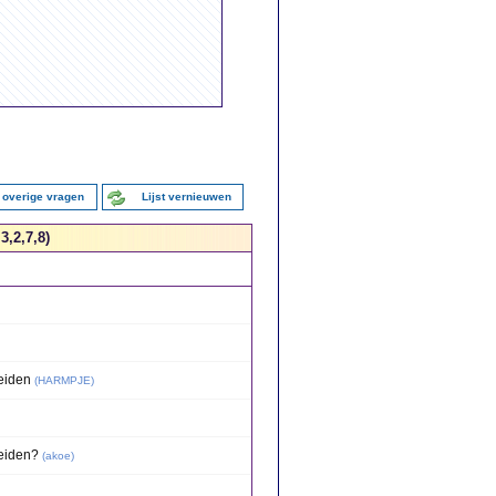
 overige vragen
Lijst vernieuwen
3,2,7,8)
eiden
(
HARMPJE
)
eiden?
(
akoe
)