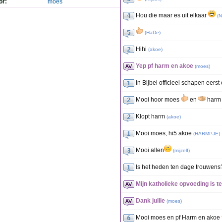
or:
moes
Hou die maar es uit elkaar
(
N
(
HaDe
)
Hihi
(
akoe
)
Yep pf harm en akoe
(
moes
)
In Bijbel officieel schapen eerst
Mooi hoor moes
en
har
Klopt harm
(
akoe
)
Mooi moes, hi5 akoe
(
HARMPJE
)
Mooi allen
(
mijzelf
)
Is het heden ten dage trouwens
Mijn katholieke opvoeding is t
Dank jullie
(
moes
)
Mooi moes en pf Harm en akoe