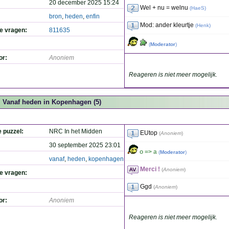
20 december 2025 15:24
Wel + nu = welnu
(
HaeS
)
bron
,
heden
,
enfin
Mod: ander kleurtje
(
Henk
)
de vragen:
811635
(
Moderator
)
or:
Anoniem
Reageren is niet meer mogelijk.
Vanaf heden in Kopenhagen (5)
e puzzel:
NRC In het Midden
EUtop
(
Anoniem
)
30 september 2025 23:01
o => a
(
Moderator
)
vanaf
,
heden
,
kopenhagen
Merci !
(
Anoniem
)
de vragen:
Ggd
(
Anoniem
)
or:
Anoniem
Reageren is niet meer mogelijk.