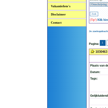
Vakantiefoto's
Disclaimer
(Tip!)
Klik hie
Contact
Je zoekopdracht
1
Pagina:
1030463
Plaats van d
Datum:
Tags:
Gelijkluiden