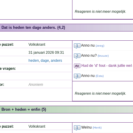
Reageren is niet meer mogelijk.
Dat is heden ten dage anders. (4,2)
e puzzel:
Volkskrant
Anno nu
(
zeeg
)
31 januari 2026 09:31
Anno nu?
(
kruuze
)
heden
,
dage
,
anders
Had de 'd' fout - dank jullie wel
de vragen:
Anno nu
(
Esta
)
or:
Anoniem
Reageren is niet meer mogelijk.
Bron + heden = enfin (5)
e puzzel:
Volkskrant
Welnu
(
Henk
)