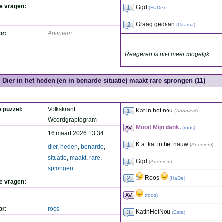
de vragen:
Ggd
(
HaDe
)
Graag gedaan
(
Cirama
)
or:
Anoniem
Reageren is niet meer mogelijk.
Dier in het heden (en in benarde situatie) maakt rare sprongen (11)
.
e puzzel:
Volkskrant
Kat in het nou
(
Anoniem
)
Woordgraptogram
Mooi! Mijn dank.
(
roos
)
16 maart 2026 13:34
K.a. kat in het nauw
(
Anoniem
)
dier
,
heden
,
benarde
,
situatie
,
maakt
,
rare
,
Ggd
(
Anoniem
)
sprongen
Roos
(
HaDe
)
de vragen:
(
roos
)
or:
roos
KatInHetNou
(
Esta
)