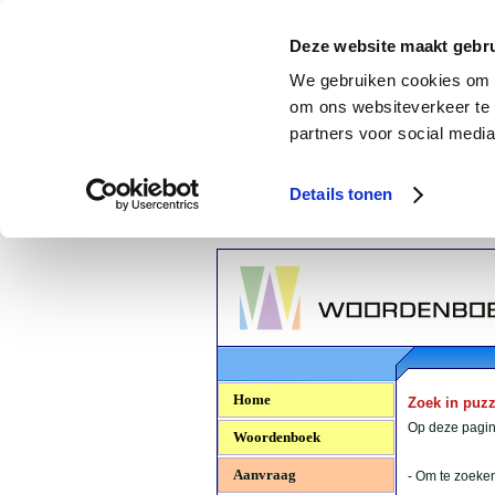
Deze website maakt gebru
We gebruiken cookies om c
om ons websiteverkeer te 
partners voor social media
Details tonen
Woordenboek.NU
Home
Zoek in puz
Op deze pagina
Woordenboek
Aanvraag
- Om te zoeken