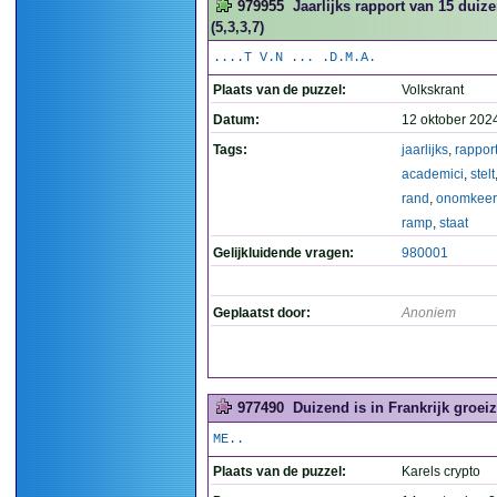
979955
Jaarlijks rapport van 15 duiz
(5,3,3,7)
....T V.N ... .D.M.A.
Plaats van de puzzel:
Volkskrant
Datum:
12 oktober 202
Tags:
jaarlijks
,
rappor
academici
,
stelt
rand
,
onomkeer
ramp
,
staat
Gelijkluidende vragen:
980001
Geplaatst door:
Anoniem
977490
Duizend is in Frankrijk groei
ME..
Plaats van de puzzel:
Karels crypto