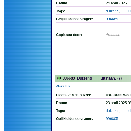
Datum:
24 april 2025 1
Tags:
duizend
,
___
,
u
Gelijkluidende vragen:
996689
Geplaatst door:
Anoniem
996689
Duizend ___ uitstaan. (7)
ANGSTEN
Plaats van de puzzel:
Volkskrant Woo
Datum:
23 april 2025 0
Tags:
duizend
,
___
,
u
Gelijkluidende vragen:
996805