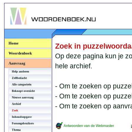
Woordenboek.NU
Home
Zoek in puzzelwoord
Woordenboek
Op deze pagina kun je zo
Aanvraag
hele archief.
Help anderen
Zelfbedacht
- Om te zoeken op puzzel
Alle categorieën
Beknopt overzicht
- Om te zoeken op puzzelb
Nieuwe aanvraag
Archief
- Om te zoeken op aanvr
Zoek
Inhoudsopgave
Forumgebruikers
Antwoorden van de Webmaster
Thema