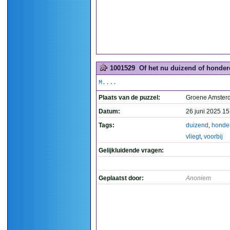
1001529
Of het nu duizend of honderd 
M....
Plaats van de puzzel:
Groene Amste
Datum:
26 juni 2025 15
Tags:
duizend
,
honde
vliegt
,
voorbij
Gelijkluidende vragen:
Geplaatst door:
Anoniem