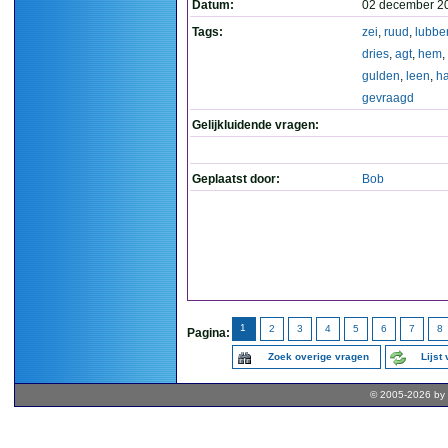
Datum:
02 december 2
Tags:
zei
,
ruud
,
lubbe
dries
,
agt
,
hem
,
gulden
,
leen
,
h
gevraagd
Gelijkluidende vragen:
Geplaatst door:
Bob
1
2
3
4
5
6
7
8
Pagina:
Zoek overige vragen
Lijst
© 2005-2026 by 