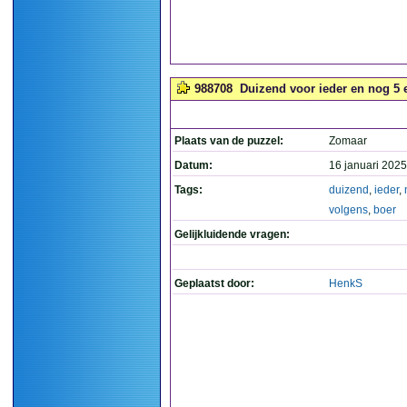
988708
Duizend voor ieder en nog 5 e
Plaats van de puzzel:
Zomaar
Datum:
16 januari 2025
Tags:
duizend
,
ieder
,
volgens
,
boer
Gelijkluidende vragen:
Geplaatst door:
HenkS