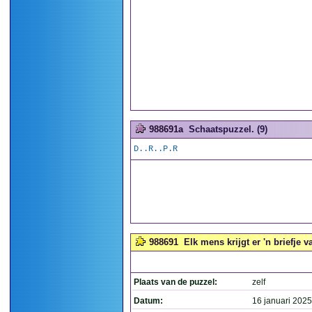
988691a
Schaatspuzzel. (9)
D..R..P.R
988691
Elk mens krijgt er 'n briefje v
Plaats van de puzzel:
zelf
Datum:
16 januari 2025