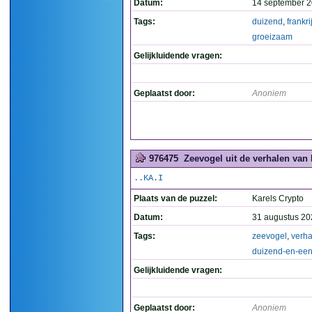
Datum:
14 september 2
Tags:
duizend
,
frankri
groeizaam
Gelijkluidende vragen:
Geplaatst door:
Anoniem
976475
Zeevogel uit de verhalen van 
..KA.I
Plaats van de puzzel:
Karels Crypto
Datum:
31 augustus 20
Tags:
zeevogel
,
verha
duizend-en-een
Gelijkluidende vragen:
Geplaatst door:
Anoniem