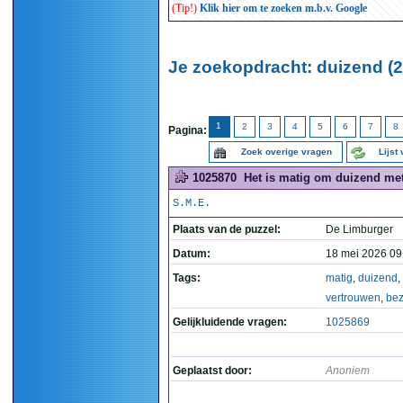
(Tip!)
Klik hier om te zoeken m.b.v. Google
Je zoekopdracht: duizend (2
1
2
3
4
5
6
7
8
Pagina:
Zoek overige vragen
Lijst
1025870
Het is matig om duizend met
S.M.E.
Plaats van de puzzel:
De Limburger
Datum:
18 mei 2026 09
Tags:
matig
,
duizend
,
vertrouwen
,
bez
Gelijkluidende vragen:
1025869
Geplaatst door:
Anoniem