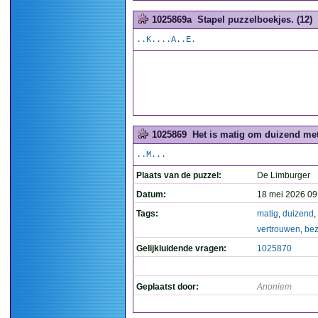
1025869a
Stapel puzzelboekjes. (12)
..K....A..E.
1025869
Het is matig om duizend met
..M...
Plaats van de puzzel:
De Limburger
Datum:
18 mei 2026 09
Tags:
matig
,
duizend
,
vertrouwen
,
bez
Gelijkluidende vragen:
1025870
Geplaatst door:
Anoniem