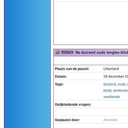
955829
Na duizend oude lengtes klink
Plaats van de puzzel:
Urkerland
Datum:
28 december 2
Tags:
duizend
,
oude
,
klinkt
,
dertiende
veertiende
Gelijkluidende vragen:
Geplaatst door:
Anoniem