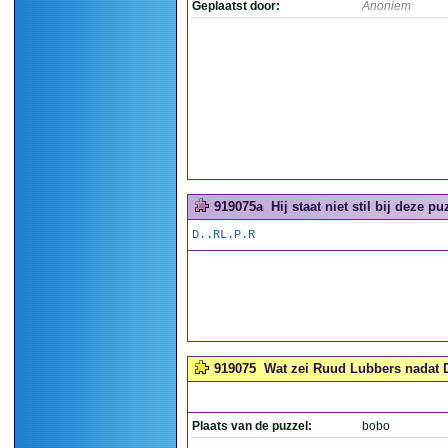
Geplaatst door:
Anoniem
919075a
Hij staat niet stil bij deze puz
D..RL.P.R
919075
Wat zei Ruud Lubbers nadat D
Plaats van de puzzel:
bobo