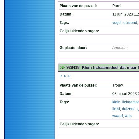
Plaats van de puzzel:
Parel
Datum:
11 juni 2023 11
Tags:
vogel
,
duizend
,
Gelijkluidende vragen:
Geplaatst door:
Anoniem
928418
Klein lichaamsdeel dat maar l
R G E
Plaats van de puzzel:
Trouw
Datum:
03 maart 2023 
Tags:
klein
,
lichaams
liefst
,
duizend
,
waard
,
was
Gelijkluidende vragen: