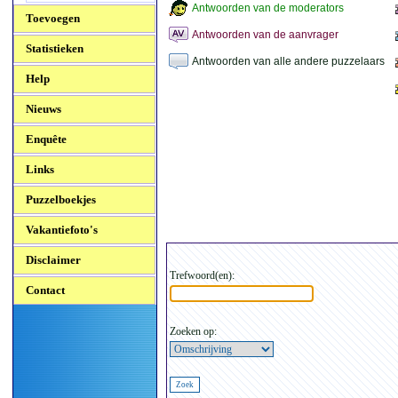
Antwoorden van de moderators
Toevoegen
Antwoorden van de aanvrager
Statistieken
Antwoorden van alle andere puzzelaars
Help
Nieuws
Enquête
Links
Puzzelboekjes
Vakantiefoto's
Disclaimer
Trefwoord(en):
Contact
Zoeken op: