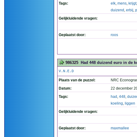
Tags:
elk
,
mens
,
krijgt
duizend
,
erbij
,
p
Gelijkluidende vragen:
Geplaatst door:
roos
986325
Had 448 duizend euro in de ko
V.N.E.D
Plaats van de puzzel:
NRC Econogra
Datum:
22 december 2
Tags:
had
,
448
,
duize
koeling
,
liggen
Gelijkluidende vragen:
Geplaatst door:
maxmallee