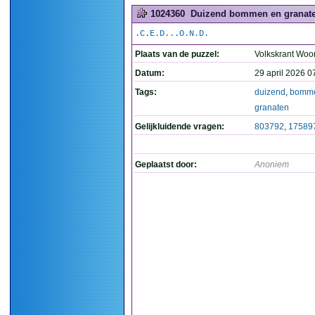
1024360
Duizend bommen en granate
.C.E.D...O.N.D.
Plaats van de puzzel:
Volkskrant Woo
Datum:
29 april 2026 0
Tags:
duizend
,
bomm
granaten
Gelijkluidende vragen:
803792
,
17589
Geplaatst door:
Anoniem