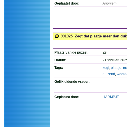
Geplaatst door:
Anoniem
991925
Zegt dat plaatje meer dan du
Plaats van de puzzel:
Zelf
Datum:
21 februari 202
Tags:
zegt
,
plaatje
,
me
duizend
,
woord
Gelijkluidende vragen:
Geplaatst door:
HARMPJE