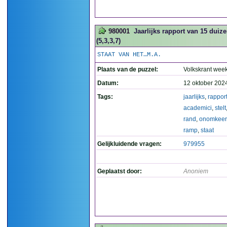
980001
Jaarlijks rapport van 15 duiz
(5,3,3,7)
STAAT VAN HET…M.A.
Plaats van de puzzel:
Volkskrant wee
Datum:
12 oktober 202
Tags:
jaarlijks
,
rappor
academici
,
stelt
rand
,
onomkeer
ramp
,
staat
Gelijkluidende vragen:
979955
Geplaatst door:
Anoniem