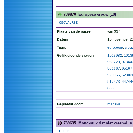
739870
Europese vrouw (10)
.OSOVA.RSE
Plaats van de puzzel:
win 337
Datum:
10 november 2
Tags:
europese
,
vrou
Gelijkluidende vragen:
1013982
,
1013
981220
,
97364
961667
,
95167
920056
,
62302
517473
,
44744
8531
Geplaatst door:
mariska
739635
Mond-stuk dat niet vreemd is 
.E.E.D