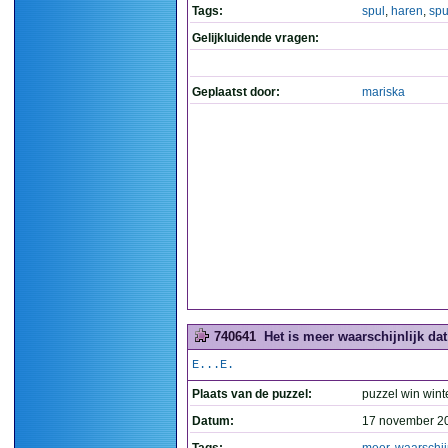
Tags:
spul
,
haren
,
spu
Gelijkluidende vragen:
Geplaatst door:
mariska
740641
Het is meer waarschijnlijk dat
E...E.
Plaats van de puzzel:
puzzel win wint
Datum:
17 november 2