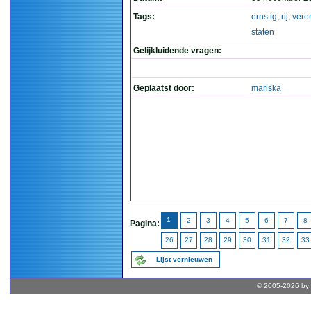
Tags:
ernstig
,
rij
,
vere
staten
Gelijkluidende vragen:
Geplaatst door:
mariska
1
2
3
4
5
6
7
8
Pagina:
26
27
28
29
30
31
32
33
Lijst vernieuwen
© 2005-2026 by 