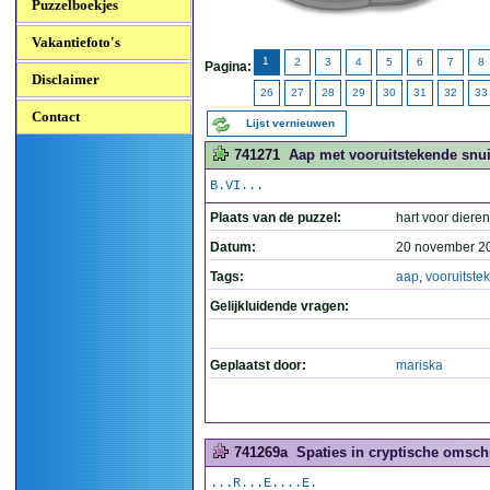
Puzzelboekjes
Vakantiefoto's
1
2
3
4
5
6
7
8
Pagina:
Disclaimer
26
27
28
29
30
31
32
33
Contact
Lijst vernieuwen
741271
Aap met vooruitstekende snuit
B.VI...
Plaats van de puzzel:
hart voor dieren
Datum:
20 november 2
Tags:
aap
,
vooruitste
Gelijkluidende vragen:
Geplaatst door:
mariska
741269a
Spaties in cryptische omschr
...R...E....E.