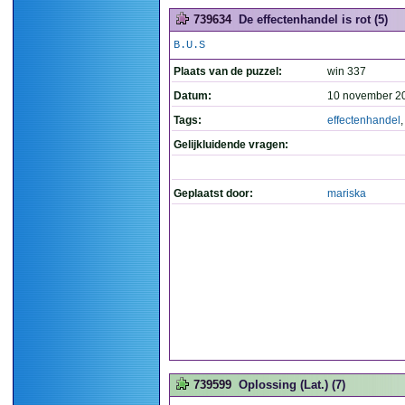
739634
De effectenhandel is rot (5)
B.U.S
Plaats van de puzzel:
win 337
Datum:
10 november 2
Tags:
effectenhandel
Gelijkluidende vragen:
Geplaatst door:
mariska
739599
Oplossing (Lat.) (7)