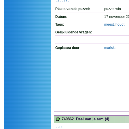
.I..ST.
Plaats van de puzzel:
puzzel win
Datum:
17 november 2
Tags:
meest
,
houdt
Gelijkluidende vragen:
Geplaatst door:
mariska
740862
Deel van je arm (4)
..LS