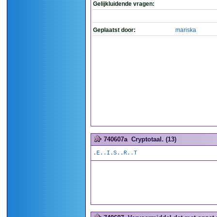
Gelijkluidende vragen:
Geplaatst door:
mariska
740607a
Cryptotaal. (13)
.E..I.S..R..T