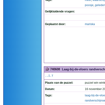
Tags:
meer
,
waarschijn
poosje
,
gelede
Gelijkluidende vragen:
Geplaatst door:
mariska
740608
Laag-bij-de-vloers randverschi
..I.T
Plaats van de puzzel:
puzzel win wint
Datum:
16 november 2
Tags:
laag-bij-de-vloe
randverschijnse