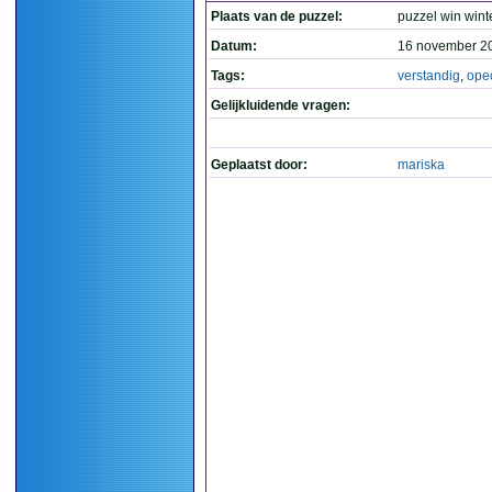
Plaats van de puzzel:
puzzel win wint
Datum:
16 november 2
Tags:
verstandig
,
ope
Gelijkluidende vragen:
Geplaatst door:
mariska