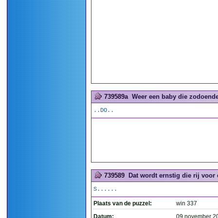
739589a
Weer een baby die zodoende 
..DO..
739589
Dat wordt ernstig die rij voor
S......
Plaats van de puzzel:
win 337
Datum:
09 november 2