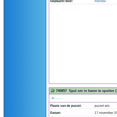
Geplaatst door:
mariska
740857
Spul om in haren te spuiten (
.A.....
Plaats van de puzzel:
puzzel win
Datum:
17 november 2