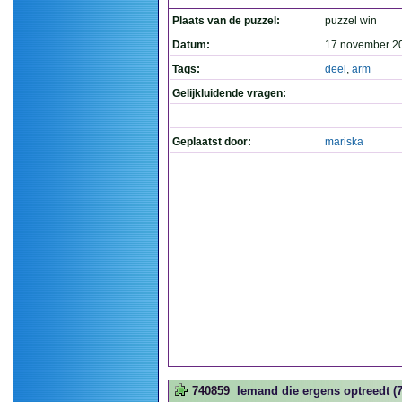
Plaats van de puzzel:
puzzel win
Datum:
17 november 2
Tags:
deel
,
arm
Gelijkluidende vragen:
Geplaatst door:
mariska
740859
Iemand die ergens optreedt (7