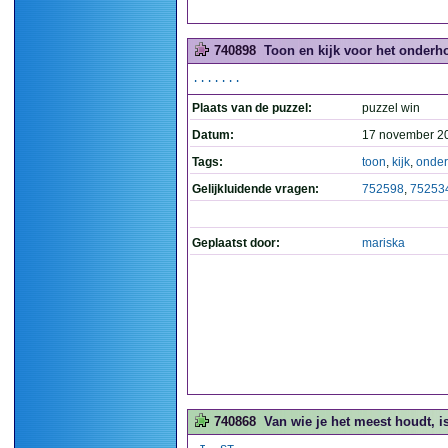
740898
Toon en kijk voor het onderho
.......
Plaats van de puzzel:
puzzel win
Datum:
17 november 2
Tags:
toon
,
kijk
,
onde
Gelijkluidende vragen:
752598
,
75253
Geplaatst door:
mariska
740868
Van wie je het meest houdt, is 