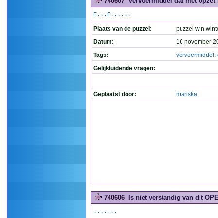
740607
Vervoermiddel dat met opzet ri
E...E......
Plaats van de puzzel:
puzzel win wint
Datum:
16 november 2
Tags:
vervoermiddel
,
Gelijkluidende vragen:
Geplaatst door:
mariska
740606
Is niet verstandig van dit OPE
.......