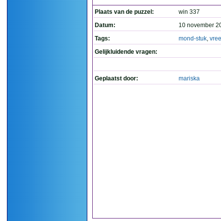
Plaats van de puzzel:
win 337
Datum:
10 november 2
Tags:
mond-stuk
,
vre
Gelijkluidende vragen:
Geplaatst door:
mariska