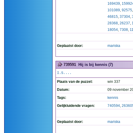
169439
,
15992
101089
,
92575
46815
,
37304
,
28368
,
26237
,
18054
,
7308
,
1
Geplaatst door:
mariska
739591
Hij is bij kennis (7)
I.S....
Plaats van de puzzel:
win 337
Datum:
09 november 2
Tags:
kennis
Gelijkluidende vragen:
740594
,
26360
Geplaatst door:
mariska