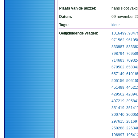
Plaats van de puzzel:
hans sloot vak
Datum:
09 november 2
Tags:
kleur
Gelijkluidende vragen:
1016499
,
9847
971562
,
96105
833987
,
83338
798794
,
76950
714683
,
70932
670502
,
65834
657149
,
61018
505156
,
50515
451489
,
44521
429562
,
42894
407219
,
39584
351419
,
35141
300740
,
30005
297615
,
28169
250288
,
22634
196997
,
19541