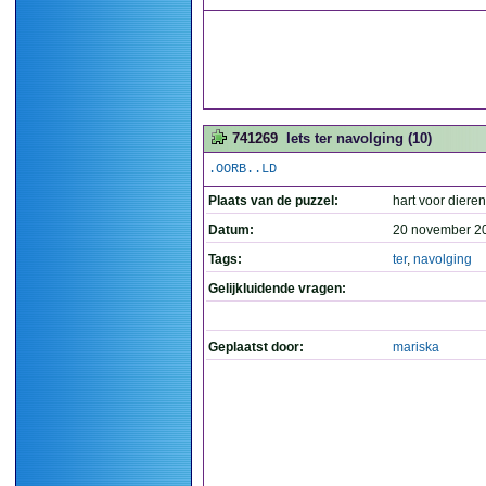
741269
Iets ter navolging (10)
.OORB..LD
Plaats van de puzzel:
hart voor dieren
Datum:
20 november 2
Tags:
ter
,
navolging
Gelijkluidende vragen:
Geplaatst door:
mariska