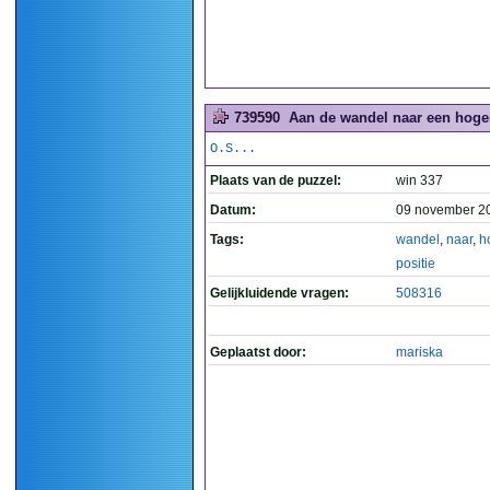
739590
Aan de wandel naar een hogere
O.S...
Plaats van de puzzel:
win 337
Datum:
09 november 2
Tags:
wandel
,
naar
,
h
positie
Gelijkluidende vragen:
508316
Geplaatst door:
mariska