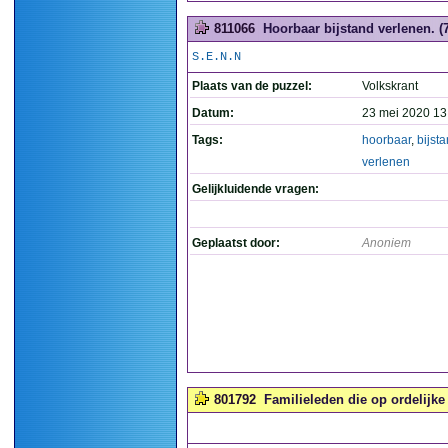
811066
Hoorbaar bijstand verlenen. (7
S.E.N.N
Plaats van de puzzel:
Volkskrant
Datum:
23 mei 2020 13
Tags:
hoorbaar
,
bijst
verlenen
Gelijkluidende vragen:
Geplaatst door:
Anoniem
801792
Familieleden die op ordelijke 