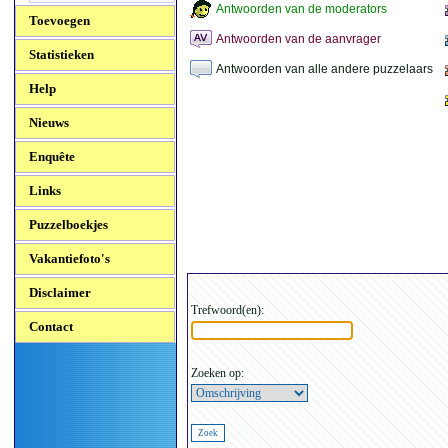
Antwoorden van de moderators
Toevoegen
Antwoorden van de aanvrager
Statistieken
Antwoorden van alle andere puzzelaars
Help
Nieuws
Enquête
Links
Puzzelboekjes
Vakantiefoto's
Disclaimer
Trefwoord(en):
Contact
Zoeken op: