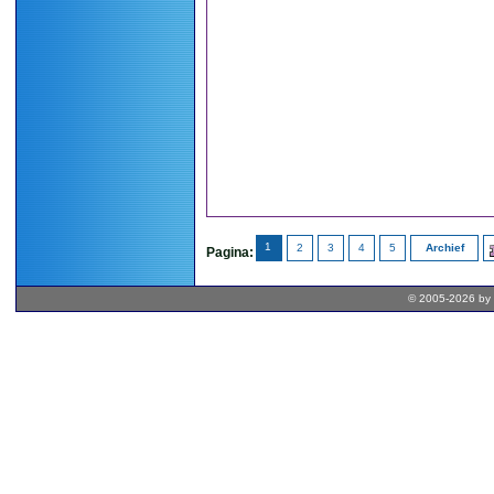
1
2
3
4
5
Archief
Pagina:
© 2005-2026 by 