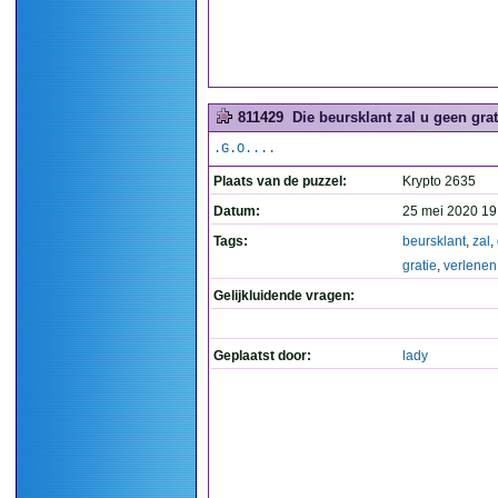
811429
Die beursklant zal u geen grat
.G.O....
Plaats van de puzzel:
Krypto 2635
Datum:
25 mei 2020 19
Tags:
beursklant
,
zal
,
gratie
,
verlenen
Gelijkluidende vragen:
Geplaatst door:
lady