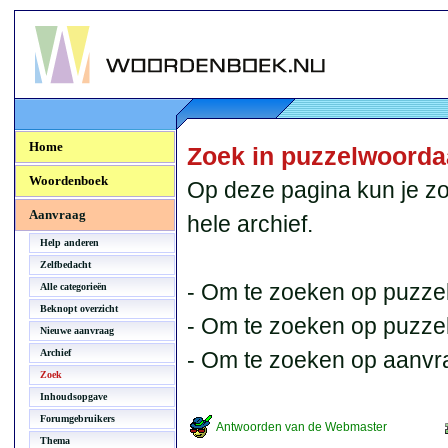
Woordenboek.NU
Home
Zoek in puzzelwoord
Woordenboek
Op deze pagina kun je zo
Aanvraag
hele archief.
Help anderen
Zelfbedacht
- Om te zoeken op puzzel
Alle categorieën
Beknopt overzicht
- Om te zoeken op puzzelb
Nieuwe aanvraag
Archief
- Om te zoeken op aanvr
Zoek
Inhoudsopgave
Forumgebruikers
Antwoorden van de Webmaster
Thema