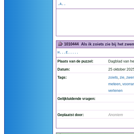
.A..
1010444
Als ik zoiets zie bij het zw
H...E.....
Plaats van de puzzel:
Dagblad van he
Datum:
25 oktober 202
Tags:
zoiets
,
zie
,
zwe
meteen
,
voorra
verlenen
Gelijkluidende vragen:
Geplaatst door:
Anoniem