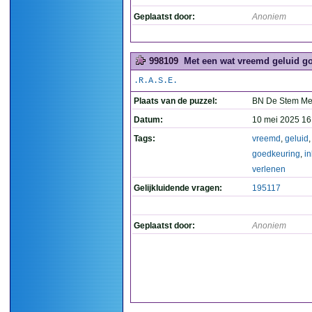
Geplaatst door:
Anoniem
998109
Met een wat vreemd geluid go
.R.A.S.E.
Plaats van de puzzel:
BN De Stem M
Datum:
10 mei 2025 16
Tags:
vreemd
,
geluid
,
goedkeuring
,
i
verlenen
Gelijkluidende vragen:
195117
Geplaatst door:
Anoniem