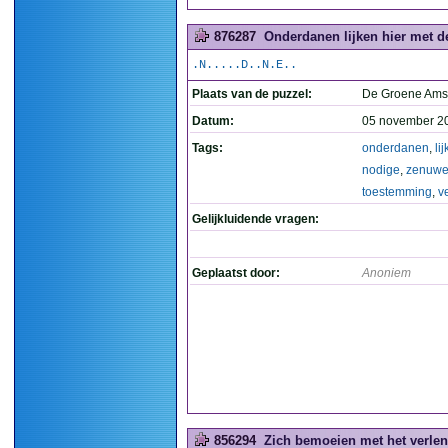
876287
Onderdanen lijken hier met d
.N.....D..N.E..
Plaats van de puzzel:
De Groene Ams
Datum:
05 november 2
Tags:
onderdanen
,
li
nodige
,
zenuw
toestemming
,
v
Gelijkluidende vragen:
Geplaatst door:
Anoniem
856294
Zich bemoeien met het verlen