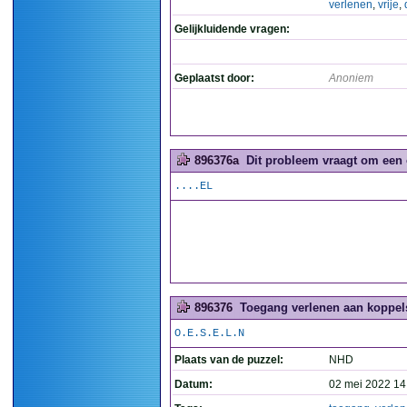
verlenen
,
vrije
,
Gelijkluidende vragen:
Geplaatst door:
Anoniem
896376a
Dit probleem vraagt om een 
....EL
896376
Toegang verlenen aan koppels
O.E.S.E.L.N
Plaats van de puzzel:
NHD
Datum:
02 mei 2022 14