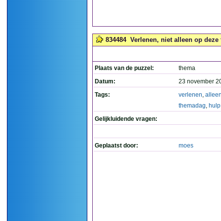
834484
Verlenen, niet alleen op deze
Plaats van de puzzel:
thema
Datum:
23 november 2
Tags:
verlenen
,
allee
themadag
,
hulp
Gelijkluidende vragen:
Geplaatst door:
moes