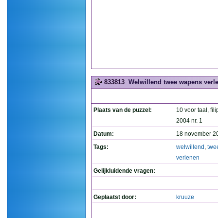
833813
Welwillend twee wapens verle
Plaats van de puzzel:
10 voor taal, fil
2004 nr. 1
Datum:
18 november 2
Tags:
welwillend
,
twe
verlenen
Gelijkluidende vragen:
Geplaatst door:
kruuze