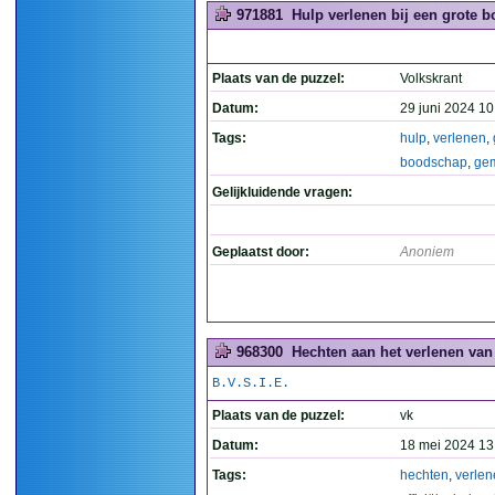
971881
Hulp verlenen bij een grote b
Plaats van de puzzel:
Volkskrant
Datum:
29 juni 2024 10
Tags:
hulp
,
verlenen
,
boodschap
,
ge
Gelijkluidende vragen:
Geplaatst door:
Anoniem
968300
Hechten aan het verlenen van 
B.V.S.I.E.
Plaats van de puzzel:
vk
Datum:
18 mei 2024 13
Tags:
hechten
,
verlen