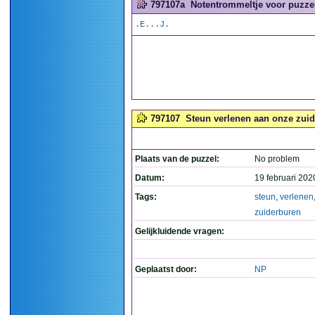
797107a
Notentrommeltje voor puzzel
.E...J.
797107
Steun verlenen aan onze zuid
Plaats van de puzzel:
No problem
Datum:
19 februari 202
Tags:
steun
,
verlenen
zuiderburen
Gelijkluidende vragen:
Geplaatst door:
NP