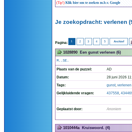
(Tip!)
Klik hier om te zoeken m.b.v. Google
Je zoekopdracht: verlenen (
1
2
3
4
5
Archief
Pagina:
1028890
Een gunst verlenen (6)
M..SE.
Plaats van de puzzel:
AD
Datum:
28 juni 2026 11
Tags:
gunst
,
verlenen
Gelijkluidende vragen:
437558
,
43446
Geplaatst door:
Anoniem
1010444a
Kruiswoord. (4)