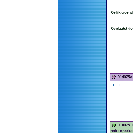
Gelijkluiden
Geplaatst do
914075a
.U..E.
914075
natuurparken