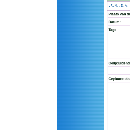
.R.M..E.A.
Plaats van d
Datum:
Tags:
Gelijkluiden
Geplaatst do