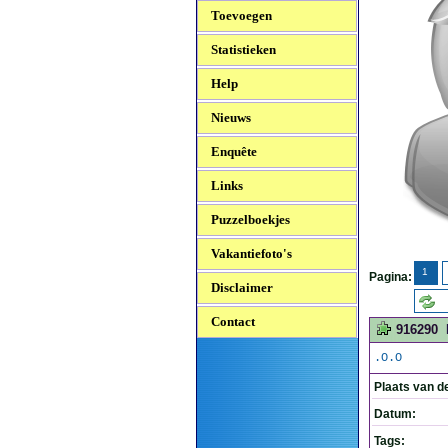
Toevoegen
Statistieken
Help
Nieuws
Enquête
Links
Puzzelboekjes
Vakantiefoto's
1
Pagina:
Disclaimer
Contact
916290
.O.O
Plaats van d
Datum:
Tags: