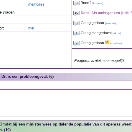
Bono?
(
kruuze
)
memoires
de vragen:
Dank. Als tachtiger ken je die f
Graag gedaan
(
kruuze
)
or:
hkn
Graag meegedacht
(
akoe
)
Graag gedaan
(
zwaluw
)
Reageren is niet meer mogelijk.
Dit is een probleemgeval. (6)
Omdat hij een minister wees op dalende populatie van dit apenras weert 
. (10)