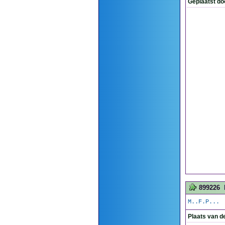
Geplaatst do
899226
M..F.P...
Plaats van d