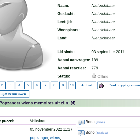
Naam:
Niet zichtbaar
Geslacht:
Niet zichtbaar
Leeftijd:
Niet zichtbaar
Woonplaats:
Niet zichtbaar
Land:
Niet zichtbaar
Lid sinds:
03 september 2011
Aantal aanvragen:
189
Aantal reacties:
779
Status:
Offline
2
3
4
5
6
7
8
9
10
Archief
Zoek cryptogramm
Lijst vernieuwen
Popzanger wiens memoires uit zijn. (4)
e puzzel:
Volkskrant
Bono
(
akoe
)
05 november 2022 11:27
Bono
(
zwaluw
)
popzanger
,
wiens
,