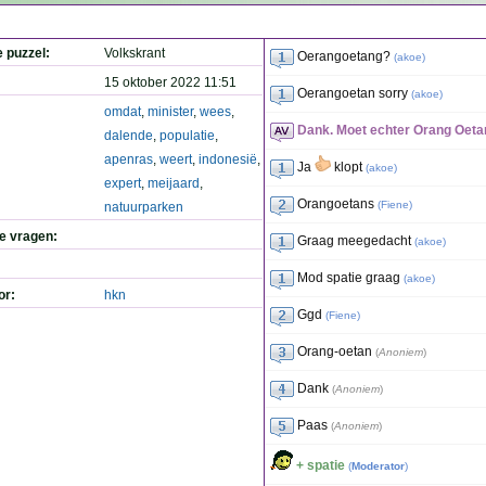
e puzzel:
Volkskrant
Oerangoetang?
(
akoe
)
15 oktober 2022 11:51
Oerangoetan sorry
(
akoe
)
omdat
,
minister
,
wees
,
Dank. Moet echter Orang Oetan
dalende
,
populatie
,
apenras
,
weert
,
indonesië
,
Ja
klopt
(
akoe
)
expert
,
meijaard
,
Orangoetans
(
Fiene
)
natuurparken
de vragen:
Graag meegedacht
(
akoe
)
Mod spatie graag
(
akoe
)
or:
hkn
Ggd
(
Fiene
)
Orang-oetan
(
Anoniem
)
Dank
(
Anoniem
)
Paas
(
Anoniem
)
+ spatie
(
Moderator
)