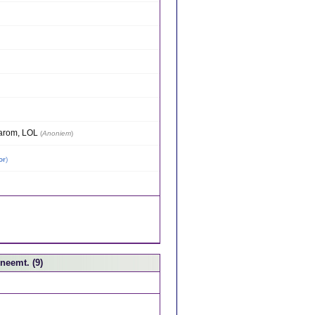
aarom, LOL
(
Anoniem
)
or
)
neemt. (9)