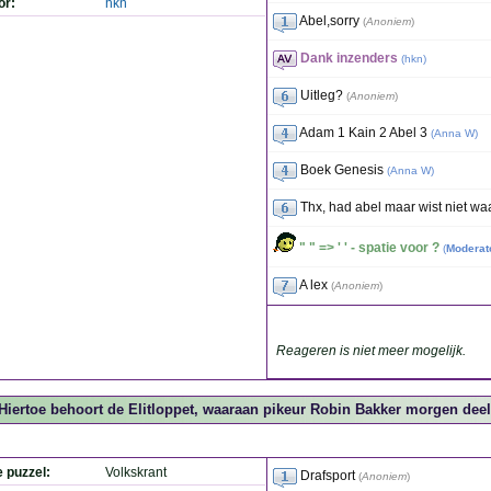
or:
hkn
Abel,sorry
(
Anoniem
)
Dank inzenders
(
hkn
)
Uitleg?
(
Anoniem
)
Adam 1 Kain 2 Abel 3
(
Anna W
)
Boek Genesis
(
Anna W
)
Thx, had abel maar wist niet w
" " => ' ' - spatie voor ?
(
Moderat
A lex
(
Anoniem
)
Reageren is niet meer mogelijk.
Hiertoe behoort de Elitloppet, waaraan pikeur Robin Bakker morgen deel
e puzzel:
Volkskrant
Drafsport
(
Anoniem
)