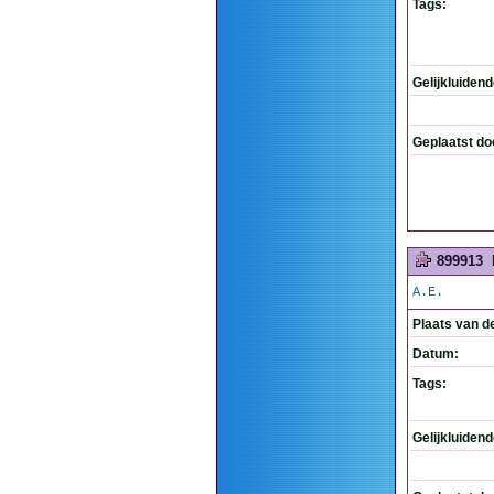
Tags:
Gelijkluiden
Geplaatst do
899913
A.E.
Plaats van d
Datum:
Tags:
Gelijkluiden