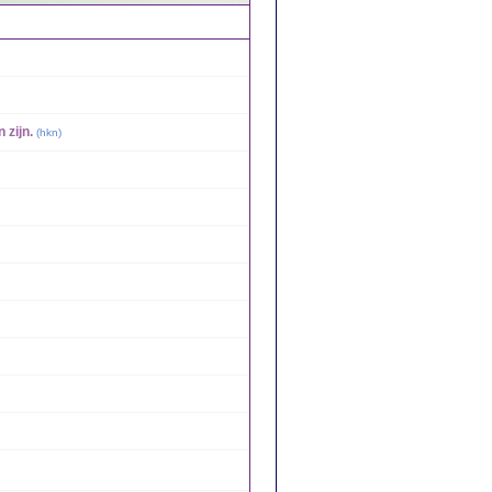
 zijn.
(
hkn
)