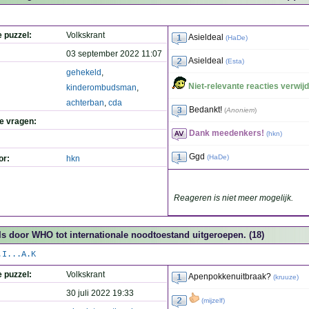
e puzzel:
Volkskrant
Asieldeal
(
HaDe
)
03 september 2022 11:07
Asieldeal
(
Esta
)
gehekeld
,
Niet-relevante reacties verwijd
kinderombudsman
,
achterban
,
cda
Bedankt!
(
Anoniem
)
de vragen:
Dank meedenkers!
(
hkn
)
Ggd
(
HaDe
)
or:
hkn
Reageren is niet meer mogelijk.
Is door WHO tot internationale noodtoestand uitgeroepen. (18)
.I...A.K
e puzzel:
Volkskrant
Apenpokkenuitbraak?
(
kruuze
)
30 juli 2022 19:33
(
mijzelf
)