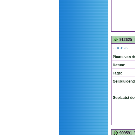
912625
..O.E.S
Plaats van d
Datum:
Tags:
Gelijkluiden
Geplaatst do
909591