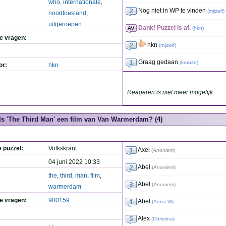
who
,
internationale
,
Nog niet in WP te vinden
(
mijzelf
)
noodtoestand
,
uitgeroepen
Dank! Puzzel is af.
(
hkn
)
de vragen:
hkn
(
mijzelf
)
Graag gedaan
(
kruuze
)
or:
hkn
Reageren is niet meer mogelijk.
Is 'The Third Man' een film van Van Warmerdam? (4)
e puzzel:
Volkskrant
Axel
(
Anoniem
)
04 juni 2022 10:33
Abel
(
Anoniem
)
the
,
third
,
man
,
film
,
Abel
(
Anoniem
)
warmerdam
de vragen:
900159
Abel
(
Anna W
)
Alex
(
Christina
)