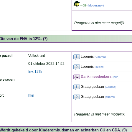
- de
(
Moderator
)
Reageren is niet meer mogelijk.
Die van de FNV is 12%. (7)
e puzzel:
Volkskrant
Looneis
(
Cirama
)
01 oktober 2022 14:52
Looneis
(
suomi
)
fnv
,
12%
Dank meedenkers
(
hkn
)
de vragen:
Graag gedaan
(
Cirama
)
or:
hkn
Graag gedaan
(
suomi
)
Reageren is niet meer mogelijk.
Wordt gehekeld door Kinderombudsman en achterban CU en CDA. (9)