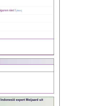
iguren niet !
(
hkn
)
Indonesië expert Meijaard uit