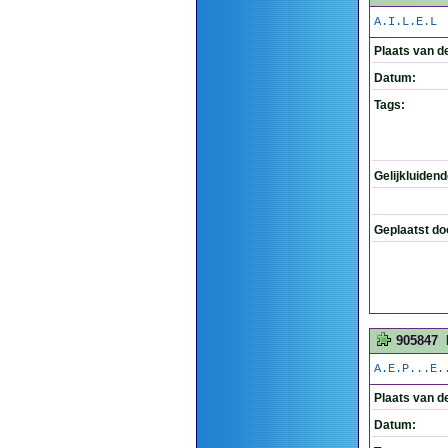
A.I.L.E.L
Plaats van d
Datum:
Tags:
Gelijkluiden
Geplaatst do
905847
A.E.P...E.
Plaats van d
Datum: