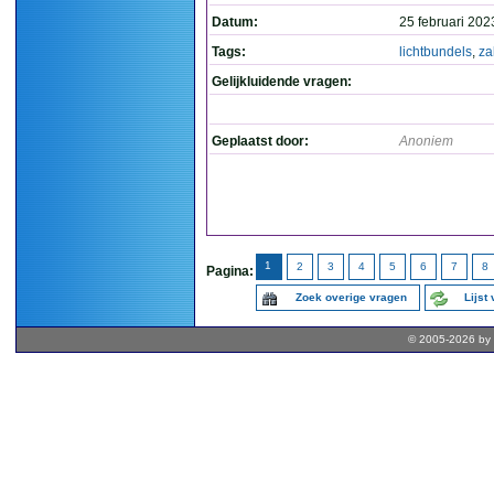
Datum:
25 februari 202
Tags:
lichtbundels
,
za
Gelijkluidende vragen:
Geplaatst door:
Anoniem
1
2
3
4
5
6
7
8
Pagina:
Zoek overige vragen
Lijst
© 2005-2026 by 