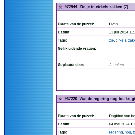
972944
Zie je in cirkels zakken (7)
Plaats van de puzzel:
Dvhn
Datum:
13 juli 2024 11
Tags:
zie
,
cirkels
,
zak
Gelijkluidende vragen:
Geplaatst door:
Anoniem
967220
Wat de regering nog toe krijg
Plaats van de puzzel:
Dagblad van he
Datum:
04 mei 2024 10
Tags:
regering
,
nog
,
t