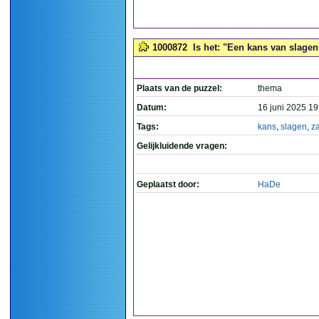
1000872
Is het: "Een kans van slagen
Plaats van de puzzel:
thema
Datum:
16 juni 2025 19
Tags:
kans
,
slagen
,
z
Gelijkluidende vragen:
Geplaatst door:
HaDe