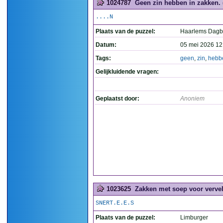
1024787
Geen zin hebben in zakken. 
....N
Plaats van de puzzel:
Haarlems Dagb
Datum:
05 mei 2026 12
Tags:
geen
,
zin
,
hebb
Gelijkluidende vragen:
Geplaatst door:
Anoniem
1023625
Zakken met soep voor verve
SNERT.E.E.S
Plaats van de puzzel:
Limburger