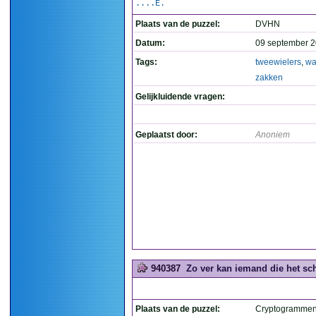
....E.
Plaats van de puzzel:
DVHN
Datum:
09 september 2
Tags:
tweewielers
,
wa
zakken
Gelijkluidende vragen:
Geplaatst door:
Anoniem
940387
Zo ver kan iemand die het sch
Plaats van de puzzel:
Cryptogramme