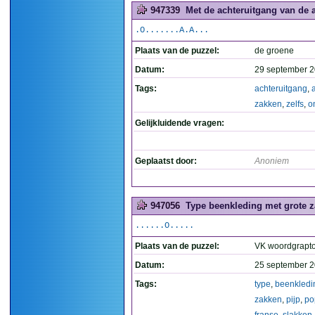
947339
Met de achteruitgang van de 
.O.......A.A...
Plaats van de puzzel:
de groene
Datum:
29 september 2
Tags:
achteruitgang
,
zakken
,
zelfs
,
o
Gelijkluidende vragen:
Geplaatst door:
Anoniem
947056
Type beenkleding met grote za
......O.....
Plaats van de puzzel:
VK woordgrapt
Datum:
25 september 2
Tags:
type
,
beenkledi
zakken
,
pijp
,
po