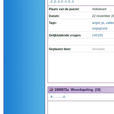
.O.D.A.E.V.E.S
Plaats van de puzzel:
Volkskrant
Datum:
22 november 2
Tags:
angst
,
ijs
,
zakk
ongegrond
Gelijkluidende vragen:
145109
Geplaatst door:
Anoniem
1000872a
Woordspeling. (10)
.R......A.