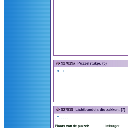
927819a
Puzzelstukje. (5)
.O..E
927819
Lichtbundels die zakken. (7)
.T.....
Plaats van de puzzel:
Limburger