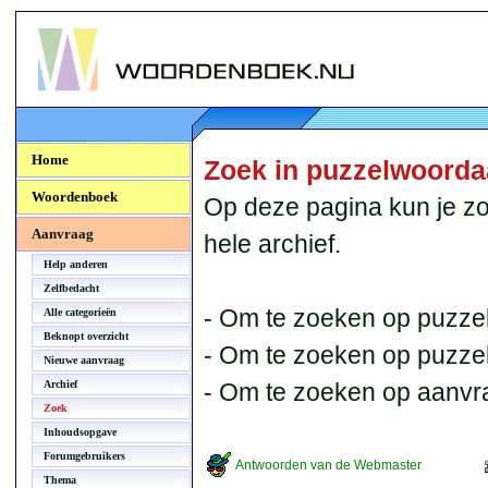
Woordenboek.NU
Home
Zoek in puzzelwoord
Woordenboek
Op deze pagina kun je zo
Aanvraag
hele archief.
Help anderen
Zelfbedacht
- Om te zoeken op puzzel
Alle categorieën
Beknopt overzicht
- Om te zoeken op puzzelb
Nieuwe aanvraag
Archief
- Om te zoeken op aanvr
Zoek
Inhoudsopgave
Forumgebruikers
Antwoorden van de Webmaster
Thema