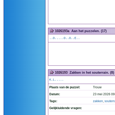
1026193a
Aan het puzzelen. (17)
..O.....O..O..E..
1026193
Zakken in het souterrain. (8)
K.L.....
Plaats van de puzzel:
Trouw
Datum:
23 mei 2026 09
Tags:
zakken
,
souterr
Gelijkluidende vragen: