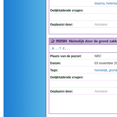
daarna
,
helema
Gelijkluidende vragen:
Geplaatst door:
Anoniem
950584
Heimelijk door de grond zakk
.N...T.E...
Plaats van de puzzel:
NRC
Datum:
03 november 2
Tags:
heimelijk
,
gron
Gelijkluidende vragen:
Geplaatst door:
Anoniem