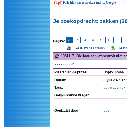
(Tip!)
Klik hier om te zoeken m.b.v. Google
Je zoekopdracht: zakken (2
1
2
3
4
5
6
7
8
Pagina:
Zoek overige vragen
Lijst
1031117
Die laat een wapenrok niet za
.........M
Plaats van de puzzel:
Crypto Royaal
Datum:
29 juli 2026 15
Tags:
laat
,
wapenrok
,
Gelijkluidende vragen:
Geplaatst door:
roos