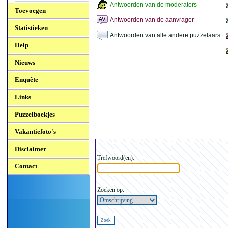
Antwoorden van de moderators
Toevoegen
Antwoorden van de aanvrager
Statistieken
Antwoorden van alle andere puzzelaars
Help
Nieuws
Enquête
Links
Puzzelboekjes
Vakantiefoto's
Disclaimer
Trefwoord(en):
Contact
Zoeken op: