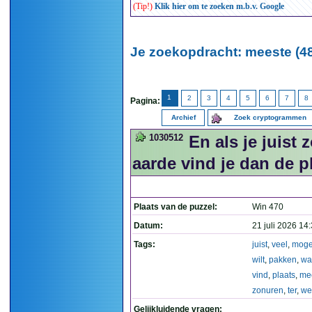
(Tip!)
Klik hier om te zoeken m.b.v. Google
Je zoekopdracht: meeste (4
1
2
3
4
5
6
7
8
Pagina:
Archief
Zoek cryptogrammen
1030512
En als je juist
aarde vind je dan de 
Plaats van de puzzel:
Win 470
Datum:
21 juli 2026 14
Tags:
juist
,
veel
,
mogel
wilt
,
pakken
,
wa
vind
,
plaats
,
me
zonuren
,
ter
,
we
Gelijkluidende vragen: