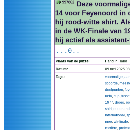
997862
Deze voormalige
14 voor Feyenoord in
hij rood-witte shirt. A
in de WK-Finale van 19
hij actief als assistent
...0..
Plaats van de puzzel:
Hand in Hand
Datum:
09 mei 2025 08
Tags:
voormalige
,
aan
scoorde
,
meest
doelpunten
,
fe
uefa
,
cup
,
tusse
1977
,
droeg
,
ro
shirt
,
nederland
international
,
s
mee
,
wk-finale
,
carrière
,
profvoe