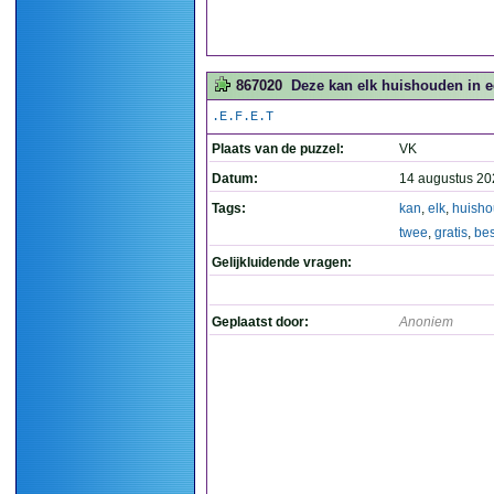
867020
Deze kan elk huishouden in ee
.E.F.E.T
Plaats van de puzzel:
VK
Datum:
14 augustus 20
Tags:
kan
,
elk
,
huish
twee
,
gratis
,
bes
Gelijkluidende vragen:
Geplaatst door:
Anoniem