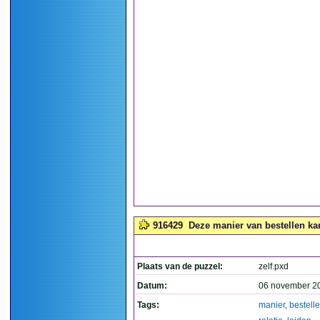
916429
Deze manier van bestellen kan t
Plaats van de puzzel:
zelf.pxd
Datum:
06 november 2
Tags:
manier
,
bestell