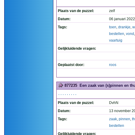
Plaats van de puzzel:
zelf
Datum:
06 januari 2022
Tags:
toen
,
drankje
,
w
bestellen
,
vond
vaartuig
Gelijkluidende vragen:
Geplaatst door:
roos
877235
Een zaak van (s)pinnen en thu
.........
Plaats van de puzzel:
DvhN
Datum:
13 november 2
Tags:
zaak
,
pinnen
,
t
bestellen
Gelijkluidende vragen: