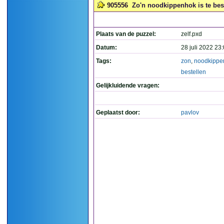
905556
Zo'n noodkippenhok is te best
Plaats van de puzzel:
zelf.pxd
Datum:
28 juli 2022 23
Tags:
zon
,
noodkippe
bestellen
Gelijkluidende vragen:
Geplaatst door:
pavlov