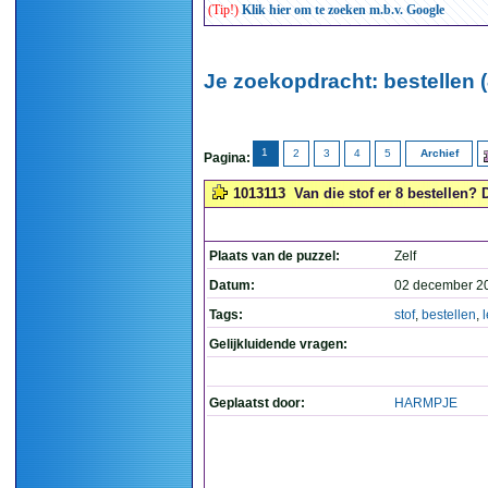
(Tip!)
Klik hier om te zoeken m.b.v. Google
Je zoekopdracht: bestellen (
1
2
3
4
5
Archief
Pagina:
1013113
Van die stof er 8 bestellen? D
Plaats van de puzzel:
Zelf
Datum:
02 december 2
Tags:
stof
,
bestellen
,
l
Gelijkluidende vragen:
Geplaatst door:
HARMPJE