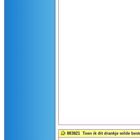
883821
Toen ik dit drankje wilde best