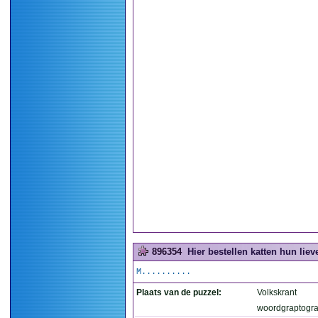
896354
Hier bestellen katten hun liev
M..........
Plaats van de puzzel:
Volkskrant
woordgraptogr