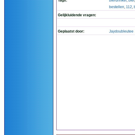
Tags:
bierdrinker
,
bier
bestellen
,
112
,
Gelijkluidende vragen:
Geplaatst door:
Jaydoubleutee