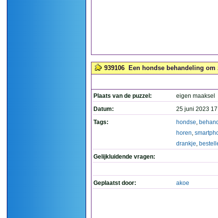
939106
Een hondse behandeling om zo
Plaats van de puzzel:
eigen maaksel
Datum:
25 juni 2023 17
Tags:
hondse
,
behand
horen
,
smartph
drankje
,
bestell
Gelijkluidende vragen:
Geplaatst door:
akoe