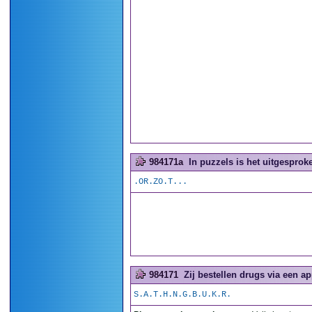
984171a
In puzzels is het uitgesproke
.OR.ZO.T...
984171
Zij bestellen drugs via een ap
S.A.T.H.N.G.B.U.K.R.