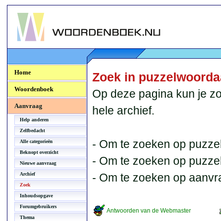
Woordenboek.NU
Home
Zoek in puzzelwoord
Woordenboek
Op deze pagina kun je zo
Aanvraag
hele archief.
Help anderen
Zelfbedacht
- Om te zoeken op puzzel
Alle categorieën
Beknopt overzicht
- Om te zoeken op puzzelb
Nieuwe aanvraag
Archief
- Om te zoeken op aanvr
Zoek
Inhoudsopgave
Forumgebruikers
Antwoorden van de Webmaster
Thema