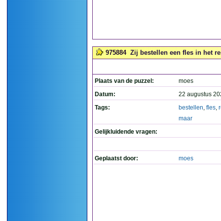
975884
Zij bestellen een fles in het res
Plaats van de puzzel:
moes
Datum:
22 augustus 20
Tags:
bestellen
,
fles
,
maar
Gelijkluidende vragen:
Geplaatst door:
moes