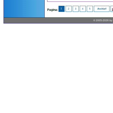
1
2
3
4
5
Archief
Pagina:
© 2005-2026 by 