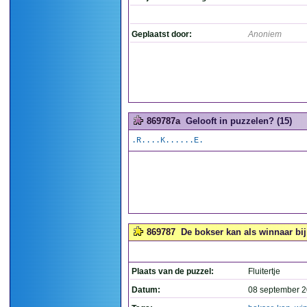
Geplaatst door:
Anoniem
869787a
Gelooft in puzzelen? (15)
.R....K......E.
869787
De bokser kan als winnaar bij 
Plaats van de puzzel:
Fluitertje
Datum:
08 september 2