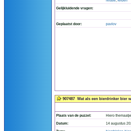
relatie
,
leiden
Gelijkluidende vragen:
Geplaatst door:
pavlov
907487
Wat als een bierdrinker bier wi
Plaats van de puzzel:
Hiero themaatj
Datum:
14 augustus 20