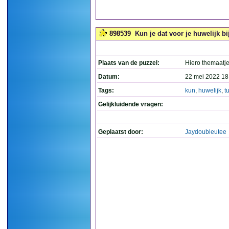
898539
Kun je dat voor je huwelijk bi
Plaats van de puzzel:
Hiero themaatj
Datum:
22 mei 2022 18
Tags:
kun
,
huwelijk
,
tu
Gelijkluidende vragen:
Geplaatst door:
Jaydoubleutee