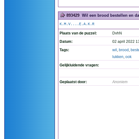
893429
Wil een brood bestellen en dat
K.M.V....E.A.K.R
Plaats van de puzzel:
DvhN
Datum:
02 april 2022 1
Tags:
wil
,
brood
,
best
lukken
,
ook
Gelijkluidende vragen:
Geplaatst door:
Anoniem