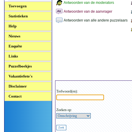
Antwoorden van de moderators
Toevoegen
Antwoorden van de aanvrager
Statistieken
Antwoorden van alle andere puzzelaars
Help
Nieuws
Enquête
Links
Puzzelboekjes
Vakantiefoto's
Disclaimer
Trefwoord(en):
Contact
Zoeken op: