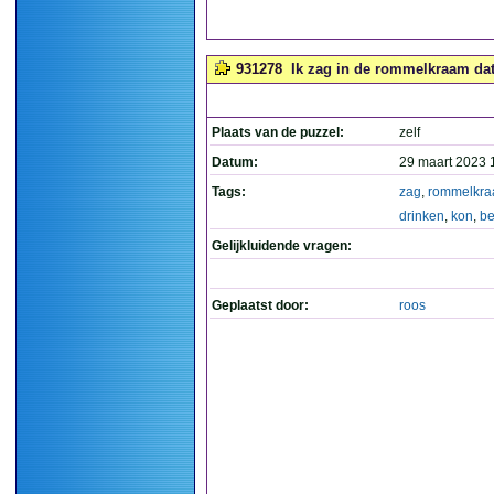
931278
Ik zag in de rommelkraam dat i
Plaats van de puzzel:
zelf
Datum:
29 maart 2023 
Tags:
zag
,
rommelkr
drinken
,
kon
,
be
Gelijkluidende vragen:
Geplaatst door:
roos