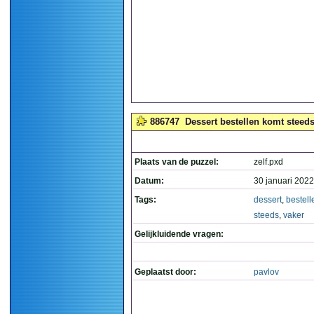
886747
Dessert bestellen komt steeds 
Plaats van de puzzel:
zelf.pxd
Datum:
30 januari 2022
Tags:
dessert
,
bestell
steeds
,
vaker
Gelijkluidende vragen:
Geplaatst door:
pavlov