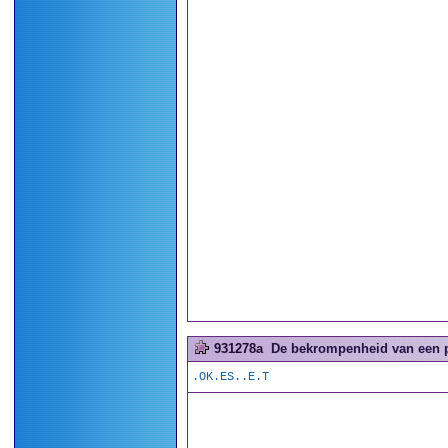
931278a
De bekrompenheid van een pu
.OK.ES..E.T