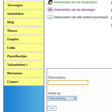
Antwoorden van de moderators
Toevoegen
Antwoorden van de aanvrager
Statistieken
Antwoorden van alle andere puzzelaars
Help
Nieuws
Enquête
Links
Puzzelboekjes
Vakantiefoto's
Disclaimer
Trefwoord(en):
Contact
Zoeken op: