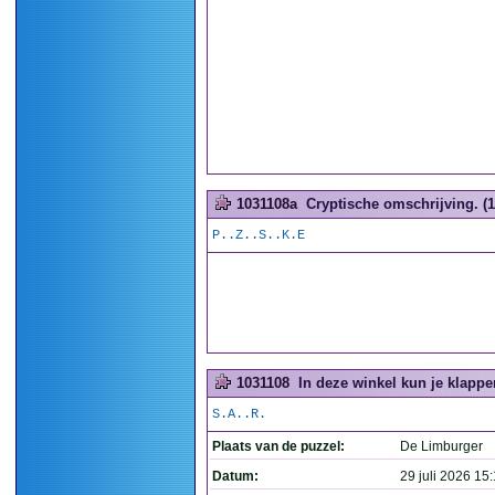
1031108a
Cryptische omschrijving. (1
P..Z..S..K.E
1031108
In deze winkel kun je klappe
S.A..R.
Plaats van de puzzel:
De Limburger
Datum:
29 juli 2026 15