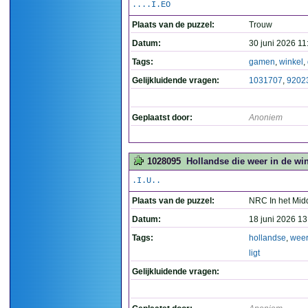
....I.EO
Plaats van de puzzel:
Trouw
Datum:
30 juni 2026 11
Tags:
gamen
,
winkel
,
Gelijkluidende vragen:
1031707
,
9202
Geplaatst door:
Anoniem
1028095
Hollandse die weer in de wink
.I.U..
Plaats van de puzzel:
NRC In het Mid
Datum:
18 juni 2026 13
Tags:
hollandse
,
weer
ligt
Gelijkluidende vragen: