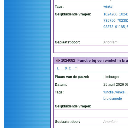
Tags:
winkel
Gelijkluidende vragen:
1024200
,
1024
735750
,
70238
93373
,
91185
,
Geplaatst door:
Anoniem
1024082
Functie bij een winkel in br
.L...D.E..T
Plaats van de puzzel:
Limburger
Datum:
25 april 2026 0
Tags:
functie
,
winkel
,
bruidsmode
Gelijkluidende vragen:
Geplaatst door:
Anoniem