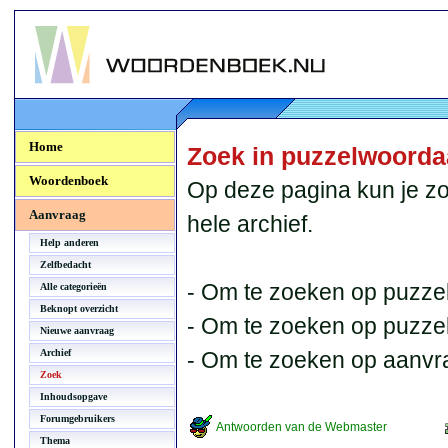
Woordenboek.NU
Home
Zoek in puzzelwoord
Woordenboek
Op deze pagina kun je zo
Aanvraag
hele archief.
Help anderen
Zelfbedacht
- Om te zoeken op puzzel
Alle categorieën
Beknopt overzicht
- Om te zoeken op puzzelb
Nieuwe aanvraag
Archief
- Om te zoeken op aanvr
Zoek
Inhoudsopgave
Forumgebruikers
Antwoorden van de Webmaster
Thema