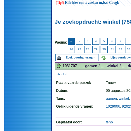
(Tip!)
Klik hier om te zoeken m.b.v. Google
Je zoekopdracht: winkel (75
1
2
3
4
5
6
7
8
Pagina:
26
27
28
29
30
31
32
33
Zoek overige vragen
Lijst vernieu
1031707
.....gamen / .....winkel / .....d
.N.I.E
Plaats van de puzzel:
Trouw
Datum:
05 augustus 20
Tags:
gamen
,
winkel
,
Gelijkluidende vragen:
1029006
,
9202
Geplaatst door:
fenb