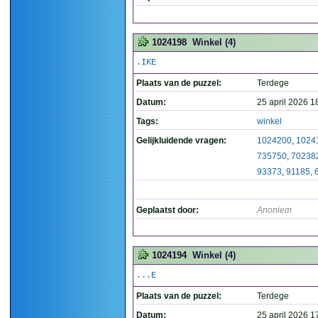
1024198
Winkel (4)
.IKE
Plaats van de puzzel:
Terdege
Datum:
25 april 2026 1
Tags:
winkel
Gelijkluidende vragen:
1024200
,
1024
735750
,
70238
93373
,
91185
,
Geplaatst door:
Anoniem
1024194
Winkel (4)
...E
Plaats van de puzzel:
Terdege
Datum:
25 april 2026 1