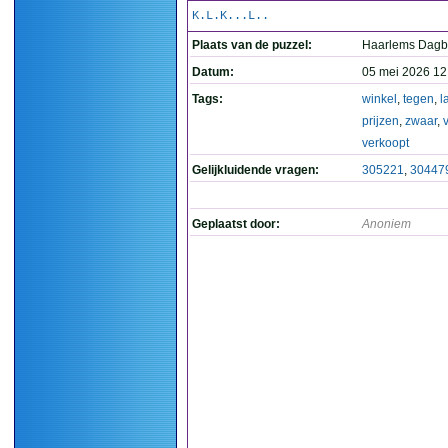
K.L.K...L..
Plaats van de puzzel:
Haarlems Dagb
Datum:
05 mei 2026 12
Tags:
winkel
,
tegen
,
l
prijzen
,
zwaar
,
verkoopt
Gelijkluidende vragen:
305221
,
30447
Geplaatst door:
Anoniem