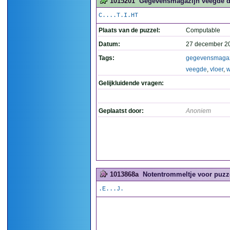
1015201
Gegevensmagazijn veegde de
C....T.I.HT
Plaats van de puzzel:
Computable
Datum:
27 december 2
Tags:
gegevensmagaz
veegde
,
vloer
,
w
Gelijkluidende vragen:
Geplaatst door:
Anoniem
1013868a
Notentrommeltje voor puzze
.E...J.