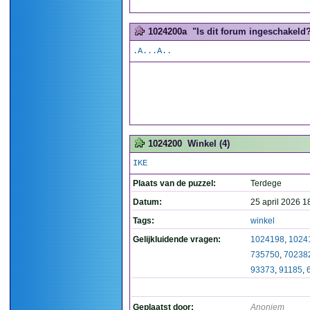
1024200a
"Is dit forum ingeschakeld?
.A...A..
1024200
Winkel (4)
IKE
Plaats van de puzzel:
Terdege
Datum:
25 april 2026 1
Tags:
winkel
Gelijkluidende vragen:
1024198
,
1024
735750
,
70238
93373
,
91185
,
Geplaatst door:
Anoniem