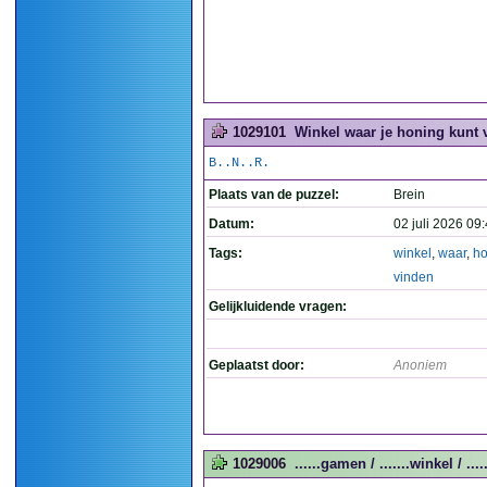
1029101
Winkel waar je honing kunt 
B..N..R.
Plaats van de puzzel:
Brein
Datum:
02 juli 2026 09
Tags:
winkel
,
waar
,
ho
vinden
Gelijkluidende vragen:
Geplaatst door:
Anoniem
1029006
......gamen / .......winkel / ....