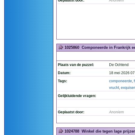
Geplaatst door:
Anoniem
1025860
Componeerde in Frankrijk ee
Plaats van de puzzel:
De Ochtend
Datum:
18 mei 2026 07
Tags:
componeerde
,
vrucht
,
exquise
Gelijkluidende vragen:
Geplaatst door:
Anoniem
1024788
Winkel die tegen lage prijze