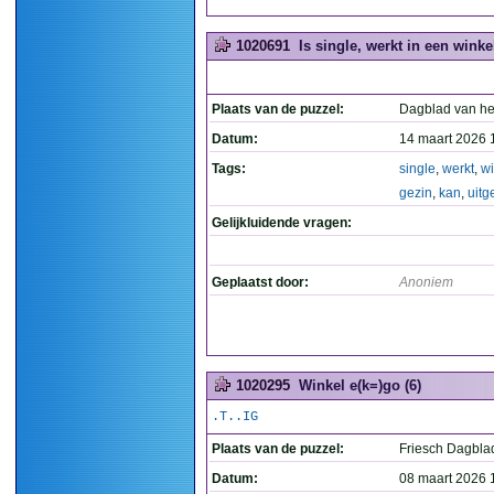
1020691
Is single, werkt in een winke
Plaats van de puzzel:
Dagblad van he
Datum:
14 maart 2026 
Tags:
single
,
werkt
,
wi
gezin
,
kan
,
uitg
Gelijkluidende vragen:
Geplaatst door:
Anoniem
1020295
Winkel e(k=)go (6)
.T..IG
Plaats van de puzzel:
Friesch Dagbla
Datum:
08 maart 2026 