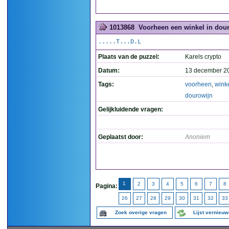
1013868
Voorheen een winkel in dour
.....T...D.L
Plaats van de puzzel:
Karels crypto
Datum:
13 december 2
Tags:
voorheen
,
wink
dourowijn
Gelijkluidende vragen:
Geplaatst door:
Anoniem
1
2
3
4
5
6
7
8
Pagina:
26
27
28
29
30
31
32
33
Zoek overige vragen
Lijst vernieu