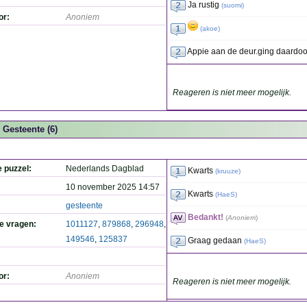
Ja rustig
(
suomi
)
or:
Anoniem
(
akoe
)
Appie aan de deur.ging daardoor
Reageren is niet meer mogelijk.
Gesteente (6)
e puzzel:
Nederlands Dagblad
Kwarts
(
kruuze
)
10 november 2025 14:57
Kwarts
(
HaeS
)
gesteente
Bedankt!
(
Anoniem
)
de vragen:
1011127
,
879868
,
296948
,
149546
,
125837
Graag gedaan
(
HaeS
)
or:
Anoniem
Reageren is niet meer mogelijk.