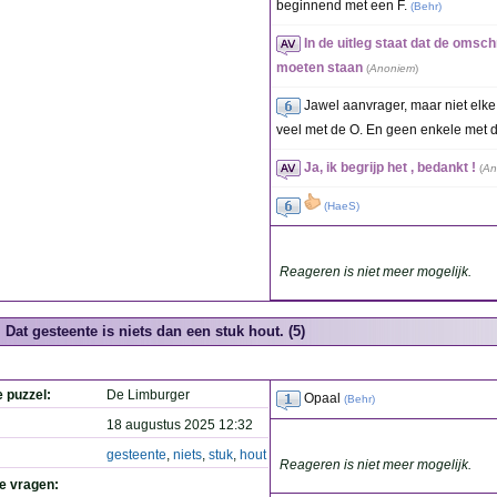
beginnend met een F.
(
Behr
)
In de uitleg staat dat de omsch
moeten staan
(
Anoniem
)
Jawel aanvrager, maar niet elke e
veel met de O. En geen enkele met 
Ja, ik begrijp het , bedankt !
(
An
(
HaeS
)
Reageren is niet meer mogelijk.
Dat gesteente is niets dan een stuk hout. (5)
e puzzel:
De Limburger
Opaal
(
Behr
)
18 augustus 2025 12:32
gesteente
,
niets
,
stuk
,
hout
Reageren is niet meer mogelijk.
de vragen: