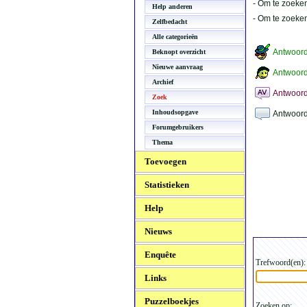
- Om te zoeken
Help anderen
- Om te zoeke
Zelfbedacht
Alle categorieën
Antwoor
Beknopt overzicht
Nieuwe aanvraag
Antwoord
Archief
Antwoord
Zoek
Inhoudsopgave
Antwoord
Forumgebruikers
Thema
Toevoegen
Statistieken
Help
Nieuws
Enquête
Trefwoord(en):
Links
Puzzelboekjes
Zoeken op: