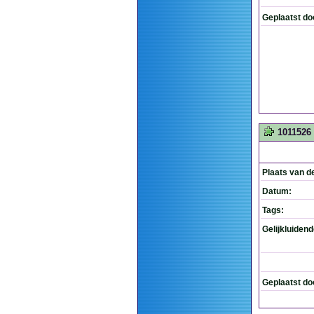
Geplaatst do
1011526
Plaats van d
Datum:
Tags:
Gelijkluiden
Geplaatst do