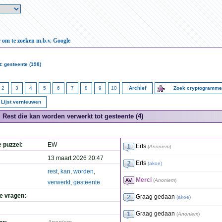
r om te zoeken m.b.v. Google
: gesteente (198)
2
3
4
5
6
7
8
9
10
Archief
Zoek cryptogramm
Lijst vernieuwen
Rest die kan worden verwerkt tot gesteente (4)
e puzzel:
EW
Erts
(
Anoniem
)
13 maart 2026 20:47
Erts
(
akoe
)
rest
,
kan
,
worden
,
Merci
(
Anoniem
)
verwerkt
,
gesteente
de vragen:
Graag gedaan
(
akoe
)
Graag gedaan
(
Anoniem
)