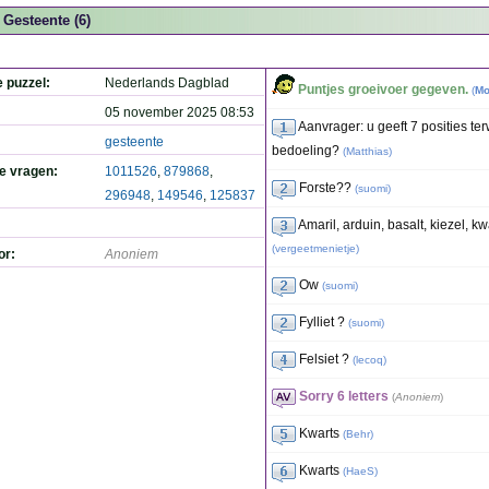
Gesteente (6)
e puzzel:
Nederlands Dagblad
Puntjes groeivoer gegeven.
(
Mo
05 november 2025 08:53
Aanvrager: u geeft 7 posities terw
gesteente
bedoeling?
(
Matthias
)
de vragen:
1011526
,
879868
,
Forste??
(
suomi
)
296948
,
149546
,
125837
Amaril, arduin, basalt, kiezel, k
(
vergeetmenietje
)
or:
Anoniem
Ow
(
suomi
)
Fylliet ?
(
suomi
)
Felsiet ?
(
lecoq
)
Sorry 6 letters
(
Anoniem
)
Kwarts
(
Behr
)
Kwarts
(
HaeS
)