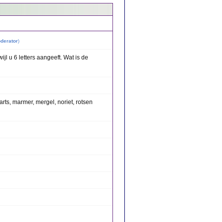
derator
)
ijl u 6 letters aangeeft. Wat is de
warts, marmer, mergel, noriet, rotsen