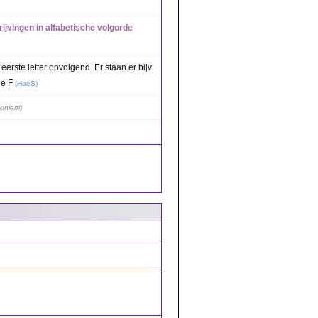
rijvingen in alfabetische volgorde
erste letter opvolgend. Er staan.er bijv.
de F
(
HaeS
)
oniem
)