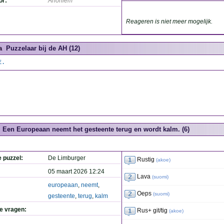
or:
Anoniem
Reageren is niet meer mogelijk.
a
Puzzelaar bij de AH (12)
E.
Een Europeaan neemt het gesteente terug en wordt kalm. (6)
e puzzel:
De Limburger
Rustig
(
akoe
)
05 maart 2026 12:24
Lava
(
suomi
)
europeaan
,
neemt
,
Oeps
(
suomi
)
gesteente
,
terug
,
kalm
de vragen:
Rus+ git/tig
(
akoe
)