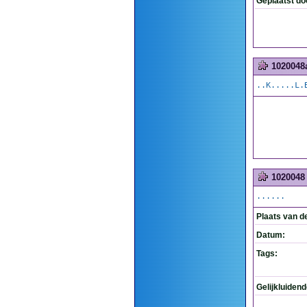
Geplaatst do
1020048
..K.....L.
1020048
......
Plaats van d
Datum:
Tags:
Gelijkluiden