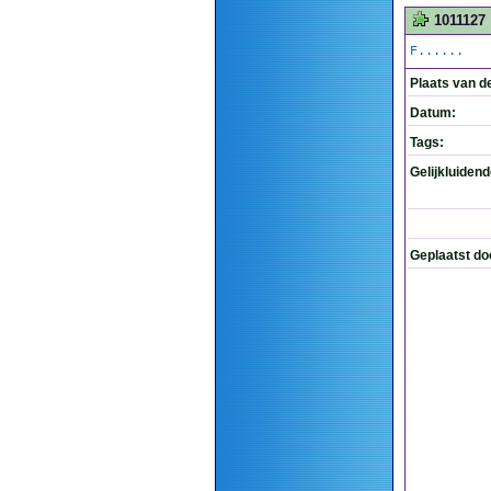
1011127
F......
Plaats van d
Datum:
Tags:
Gelijkluiden
Geplaatst do