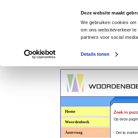
Deze website maakt gebru
We gebruiken cookies om c
om ons websiteverkeer te 
partners voor social media
Details tonen
Woordenboek.NU
Home
Zoek in puz
Op deze pagina
Woordenboek
Aanvraag
- Om te zoeken