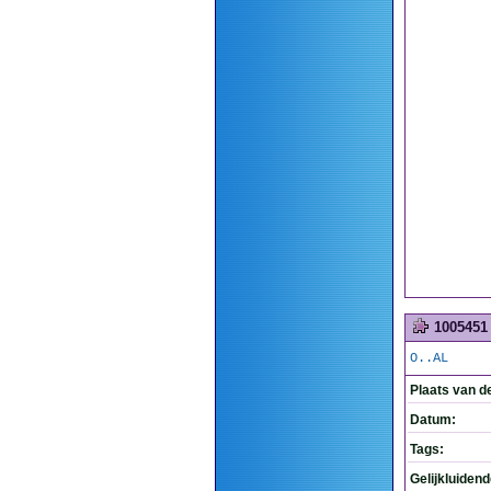
1005451
O..AL
Plaats van d
Datum:
Tags:
Gelijkluiden