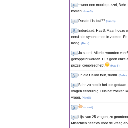
* weer een mooie puzzel, Behr. 
komen.
(
HaeS
)
Dus de f is fout??
(
suomi
)
Inderdaad, HaeS. Maar hoezo w
eerst alle synoniemen te zoeken. E
lastig.
(
Behr
)
Ja suomi. Allerlei woorden van 6
gekoppeld worden. Dus geen enkele le
puzzel compleet hebt
(
HaeS
)
En die f is idd fout, suomi.
(
Behr
)
Behr, zo heb ik het ook gedaan.
vragen eenduidig. Dus het zoeken k
vraag.
(
HaeS
)
(
suomi
)
Lijst van 25 vragen, zo georden
Misschien heeft AV voor de vraag er