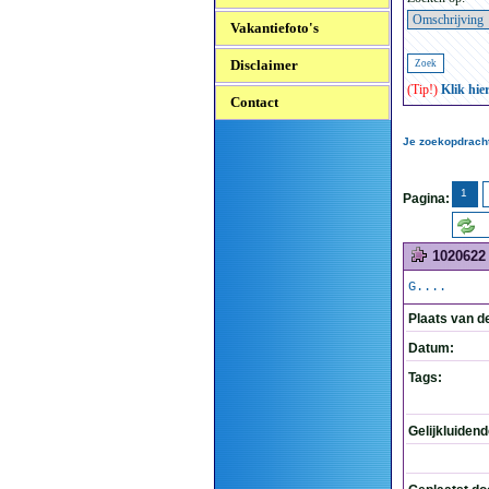
Vakantiefoto's
Disclaimer
(Tip!)
Klik hie
Contact
Je zoekopdracht
1
Pagina:
1020622
G....
Plaats van d
Datum:
Tags:
Gelijkluiden