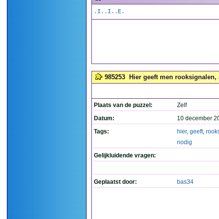
.I..I..E.
985253
Hier geeft men rooksignalen, a
Plaats van de puzzel:
Zelf
Datum:
10 december 2
Tags:
hier
,
geeft
,
rook
nodig
Gelijkluidende vragen:
Geplaatst door:
bas34