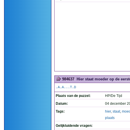
984637
Hier staat moeder op de eerste
.A.A...T.D
Plaats van de puzzel:
HP/De Tijd
Datum:
04 december 2
Tags:
hier
,
staat
,
moed
plaats
Gelijkluidende vragen: