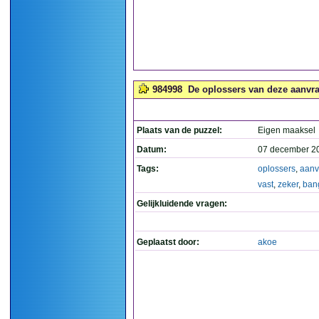
984998
De oplossers van deze aanvraa
Plaats van de puzzel:
Eigen maaksel
Datum:
07 december 2
Tags:
oplossers
,
aanv
vast
,
zeker
,
ban
Gelijkluidende vragen:
Geplaatst door:
akoe