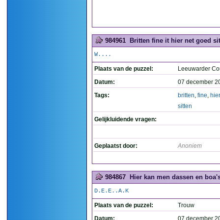
984961
Britten fine it hier net goed sit
W....
Plaats van de puzzel:
Leeuwarder Co
Datum:
07 december 2
Tags:
britten
,
fine
,
hier
sitten
Gelijkluidende vragen:
Geplaatst door:
Anoniem
984867
Hier kan men dassen en boa's
D.E.E..A.K
Plaats van de puzzel:
Trouw
Datum:
07 december 2