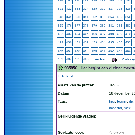
294
295
296
297
298
299
300
301
302
321
322
323
324
325
326
327
328
329
348
349
350
351
352
353
354
355
356
375
376
377
378
379
380
381
382
383
402
403
404
405
406
407
408
409
410
429
430
431
432
433
434
435
436
437
456
457
458
459
460
461
462
463
464
483
484
485
486
Archief
Zoek cr
985856
Hier begint een dichter meesta
E.N.R.M
Plaats van de puzzel:
Trouw
Datum:
18 december 2
Tags:
hier
,
begint
,
dic
meestal
,
mee
Gelijkluidende vragen:
Geplaatst door:
Anoniem