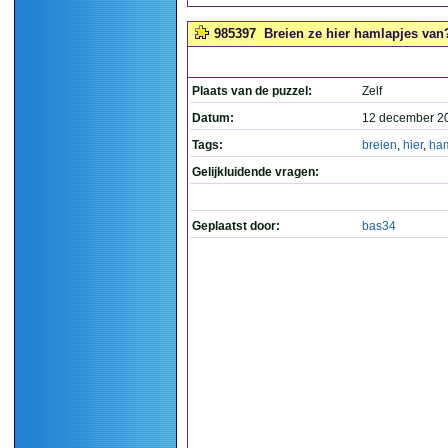
985397
Breien ze hier hamlapjes van?
Plaats van de puzzel:
Zelf
Datum:
12 december 2
Tags:
breien
,
hier
,
ham
Gelijkluidende vragen:
Geplaatst door:
bas34