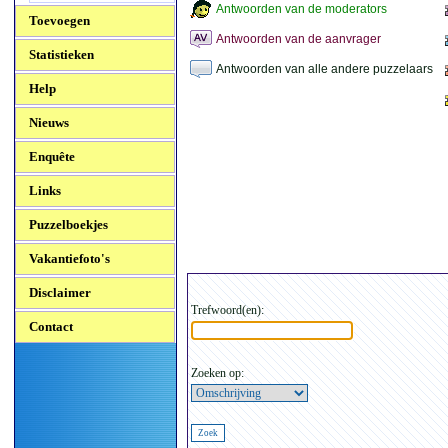
Antwoorden van de moderators
Toevoegen
Antwoorden van de aanvrager
Statistieken
Antwoorden van alle andere puzzelaars
Help
Nieuws
Enquête
Links
Puzzelboekjes
Vakantiefoto's
Disclaimer
Trefwoord(en):
Contact
Zoeken op: