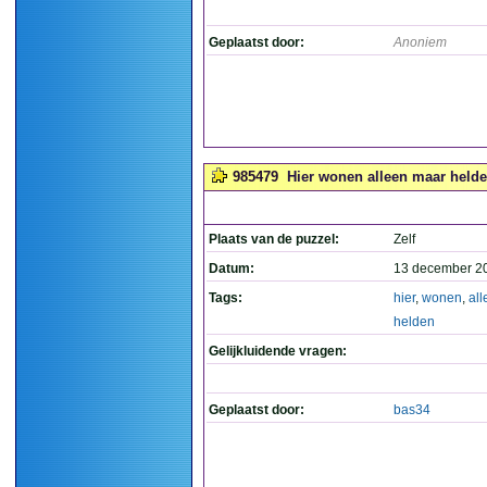
Geplaatst door:
Anoniem
985479
Hier wonen alleen maar helden
Plaats van de puzzel:
Zelf
Datum:
13 december 2
Tags:
hier
,
wonen
,
all
helden
Gelijkluidende vragen:
Geplaatst door:
bas34