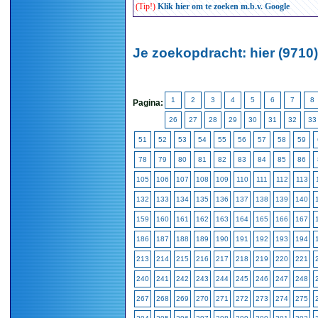
(Tip!)
Klik hier om te zoeken m.b.v. Google
Je zoekopdracht: hier (9710)
1
2
3
4
5
6
7
8
Pagina:
26
27
28
29
30
31
32
33
51
52
53
54
55
56
57
58
59
78
79
80
81
82
83
84
85
86
105
106
107
108
109
110
111
112
113
132
133
134
135
136
137
138
139
140
159
160
161
162
163
164
165
166
167
186
187
188
189
190
191
192
193
194
213
214
215
216
217
218
219
220
221
240
241
242
243
244
245
246
247
248
267
268
269
270
271
272
273
274
275