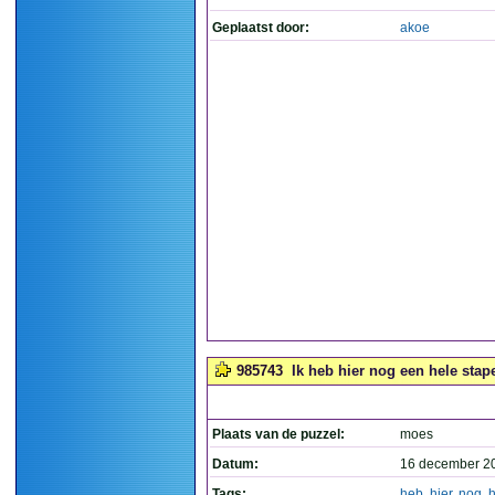
Geplaatst door:
akoe
985743
Ik heb hier nog een hele stapel
Plaats van de puzzel:
moes
Datum:
16 december 2
Tags:
heb
,
hier
,
nog
,
h