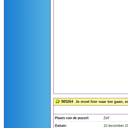
985264
Je moet hier naar toe gaan, ech
Plaats van de puzzel:
Zelf
Datum:
10 december 2