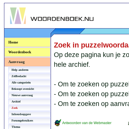
Woordenboek.NU
Home
Zoek in puzzelwoord
Woordenboek
Op deze pagina kun je zo
Aanvraag
hele archief.
Help anderen
Zelfbedacht
- Om te zoeken op puzzel
Alle categorieën
Beknopt overzicht
- Om te zoeken op puzzelb
Nieuwe aanvraag
Archief
- Om te zoeken op aanvr
Zoek
Inhoudsopgave
Forumgebruikers
Antwoorden van de Webmaster
Thema