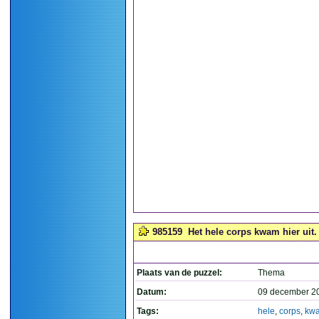
985159
Het hele corps kwam hier uit. 
Plaats van de puzzel:
Thema
Datum:
09 december 2
Tags:
hele
,
corps
,
kw