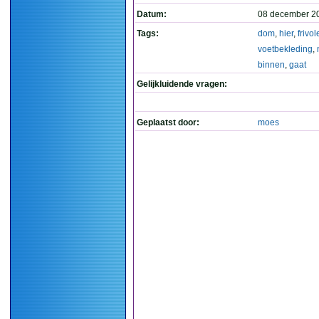
Datum:
08 december 2
Tags:
dom
,
hier
,
frivol
voetbekleding
,
binnen
,
gaat
Gelijkluidende vragen:
Geplaatst door:
moes