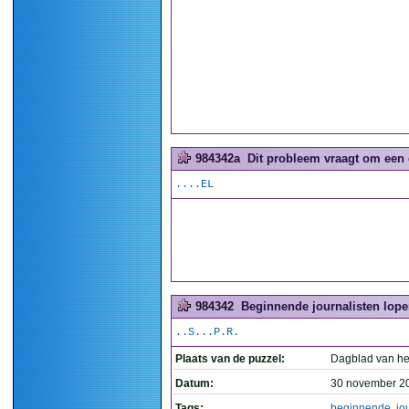
984342a
Dit probleem vraagt om een 
....EL
984342
Beginnende journalisten lope
..S...P.R.
Plaats van de puzzel:
Dagblad van he
Datum:
30 november 2
Tags:
beginnende
,
jo