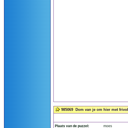
985069
Dom van je om hier met frivol
Plaats van de puzzel:
moes