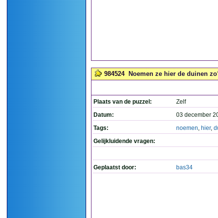
984524
Noemen ze hier de duinen zo?
Plaats van de puzzel:
Zelf
Datum:
03 december 2
Tags:
noemen
,
hier
,
d
Gelijkluidende vragen:
Geplaatst door:
bas34