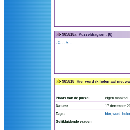
985818a
Puzzeldiagram. (8)
.E...A..
985818
Hier word ik helemaal niet wa
Plaats van de puzzel:
eigen maaksel
Datum:
17 december 2
Tags:
hier
,
word
,
hele
Gelijkluidende vragen: