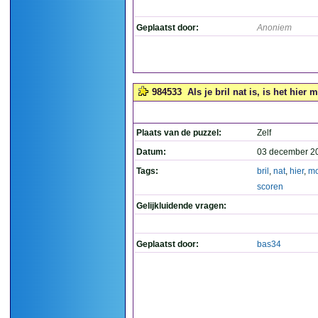
Geplaatst door:
Anoniem
984533
Als je bril nat is, is het hier 
Plaats van de puzzel:
Zelf
Datum:
03 december 2
Tags:
bril
,
nat
,
hier
,
mo
scoren
Gelijkluidende vragen:
Geplaatst door:
bas34