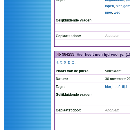
lopen
,
hier
,
gem
mee
,
weg
Gelijkluidende vragen:
Geplaatst door:
Anoniem
984299
Hier heeft men tijd voor je. (1
H.R.O.E.I.
Plaats van de puzzel:
Volkskrant
Datum:
30 november 2
Tags:
hier
,
heeft
,
tijd
Gelijkluidende vragen:
Geplaatst door:
Anoniem