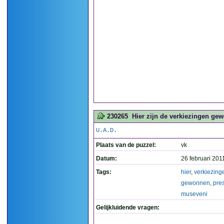
230265
Hier zijn de verkiezingen ge
U.A.D.
Plaats van de puzzel:
vk
Datum:
26 februari 201
Tags:
hier
,
verkiezing
gewonnen
,
pre
museveni
Gelijkluidende vragen: