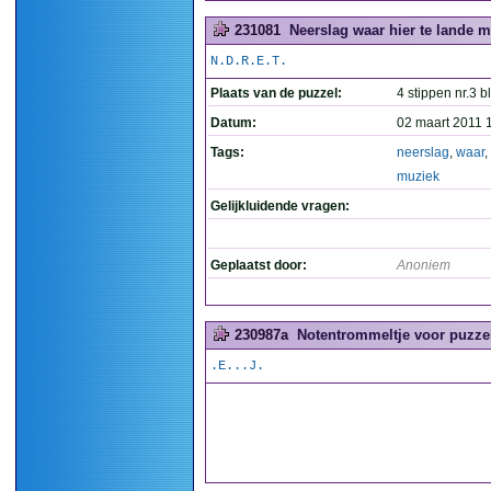
231081
Neerslag waar hier te lande mu
N.D.R.E.T.
Plaats van de puzzel:
4 stippen nr.3 b
Datum:
02 maart 2011 
Tags:
neerslag
,
waar
,
muziek
Gelijkluidende vragen:
Geplaatst door:
Anoniem
230987a
Notentrommeltje voor puzzel
.E...J.