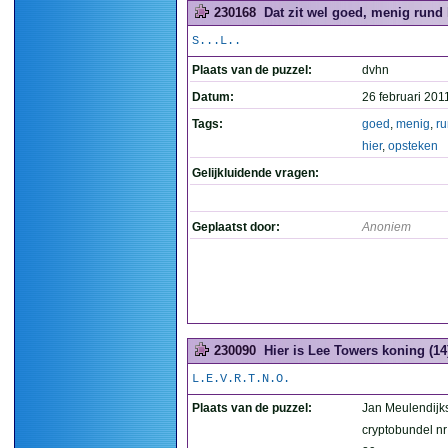
230168
Dat zit wel goed, menig rund 
S...L..
Plaats van de puzzel:
dvhn
Datum:
26 februari 201
Tags:
goed
,
menig
,
r
hier
,
opsteken
Gelijkluidende vragen:
Geplaatst door:
Anoniem
230090
Hier is Lee Towers koning (14
L.E.V.R.T.N.O.
Plaats van de puzzel:
Jan Meulendijk
cryptobundel nr