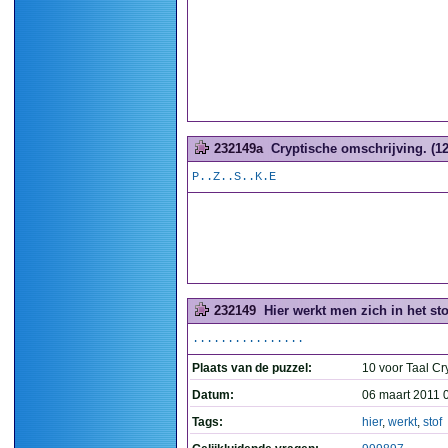
232149a
Cryptische omschrijving. (12
P..Z..S..K.E
232149
Hier werkt men zich in het stof
................
Plaats van de puzzel:
10 voor Taal Cr
Datum:
06 maart 2011 
Tags:
hier
,
werkt
,
stof