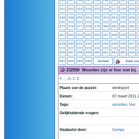
294
295
296
297
298
299
300
301
302
321
322
323
324
325
326
327
328
329
348
349
350
351
352
353
354
355
356
375
376
377
378
379
380
381
382
383
402
403
404
405
406
407
408
409
410
429
430
431
432
433
434
435
436
437
456
457
458
459
460
461
462
463
464
483
484
485
486
Archief
Zoek cr
232550
Woorden zijn er hier niet bij . 
P...O.I.E
Plaats van de puzzel:
denksport
Datum:
07 maart 2011 
Tags:
woorden
,
hier
Gelijkluidende vragen:
Geplaatst door:
Gompy