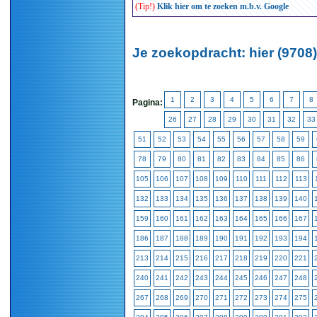
(Tip!)
Klik hier om te zoeken m.b.v. Google
Je zoekopdracht: hier (9708)
1
2
3
4
5
6
7
8
Pagina:
26
27
28
29
30
31
32
33
51
52
53
54
55
56
57
58
59
78
79
80
81
82
83
84
85
86
105
106
107
108
109
110
111
112
113
132
133
134
135
136
137
138
139
140
159
160
161
162
163
164
165
166
167
186
187
188
189
190
191
192
193
194
213
214
215
216
217
218
219
220
221
240
241
242
243
244
245
246
247
248
267
268
269
270
271
272
273
274
275