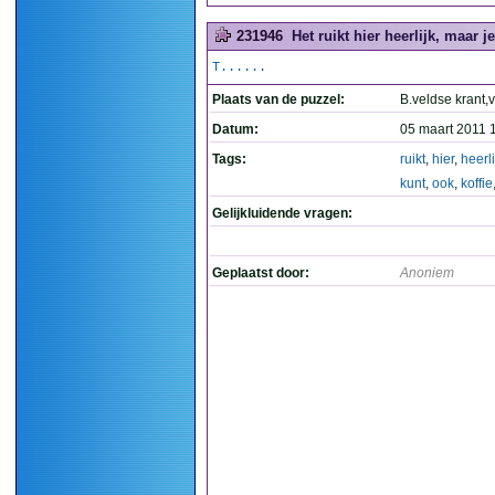
231946
Het ruikt hier heerlijk, maar je
T......
Plaats van de puzzel:
B.veldse krant,
Datum:
05 maart 2011 
Tags:
ruikt
,
hier
,
heerli
kunt
,
ook
,
koffie
Gelijkluidende vragen:
Geplaatst door:
Anoniem