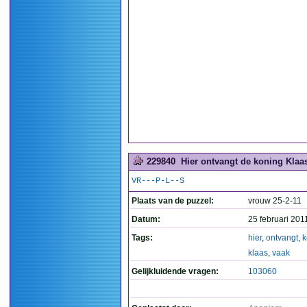
229840
Hier ontvangt de koning Klaas
VR---P-L--S
Plaats van de puzzel:
vrouw 25-2-11
Datum:
25 februari 201
Tags:
hier
,
ontvangt
,
k
klaas
,
vaak
Gelijkluidende vragen:
103060