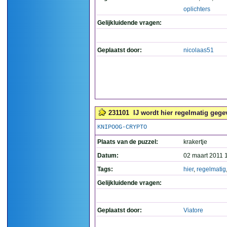
oplichters
Gelijkluidende vragen:
Geplaatst door:
nicolaas51
231101
IJ wordt hier regelmatig gegev
KNIPOOG-CRYPTO
Plaats van de puzzel:
krakertje
Datum:
02 maart 2011 
Tags:
hier
,
regelmatig
Gelijkluidende vragen:
Geplaatst door:
Viatore