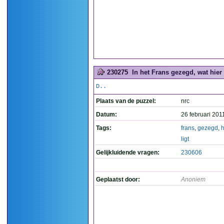
230275
In het Frans gezegd, wat hier 
D..
Plaats van de puzzel:
nrc
Datum:
26 februari 201
Tags:
frans
,
gezegd
,
h
ligt
Gelijkluidende vragen:
230606
Geplaatst door:
Anoniem