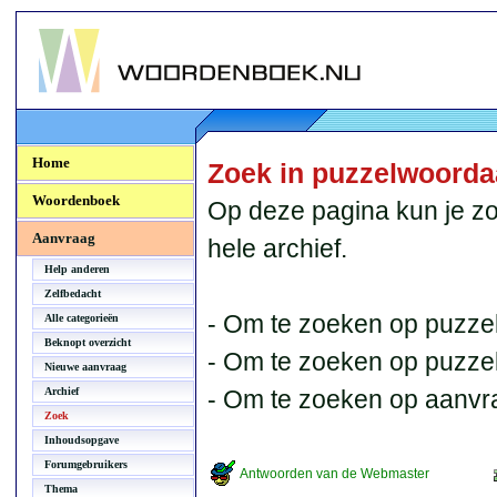
Woordenboek.NU
Home
Zoek in puzzelwoord
Woordenboek
Op deze pagina kun je zo
Aanvraag
hele archief.
Help anderen
Zelfbedacht
- Om te zoeken op puzzel
Alle categorieën
Beknopt overzicht
- Om te zoeken op puzzelb
Nieuwe aanvraag
Archief
- Om te zoeken op aanvr
Zoek
Inhoudsopgave
Forumgebruikers
Antwoorden van de Webmaster
Thema