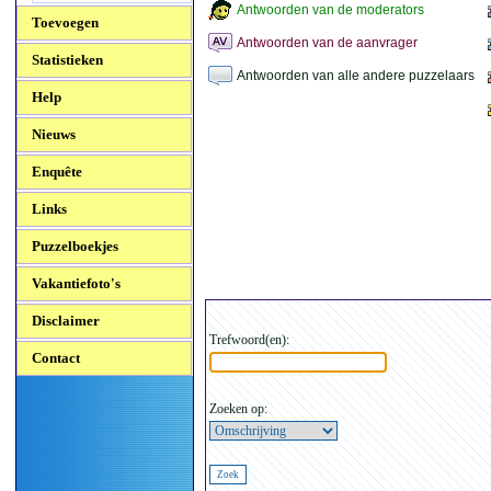
Antwoorden van de moderators
Toevoegen
Antwoorden van de aanvrager
Statistieken
Antwoorden van alle andere puzzelaars
Help
Nieuws
Enquête
Links
Puzzelboekjes
Vakantiefoto's
Disclaimer
Trefwoord(en):
Contact
Zoeken op: