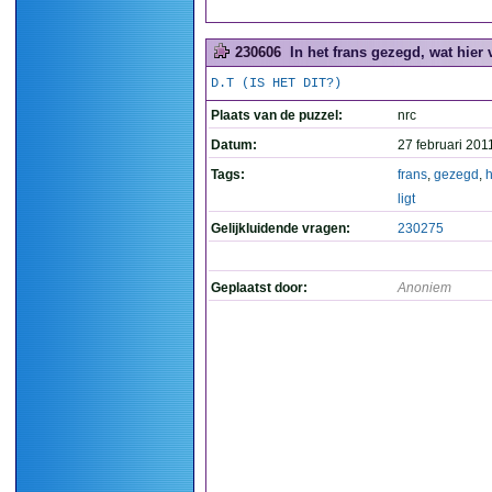
230606
In het frans gezegd, wat hier 
D.T (IS HET DIT?)
Plaats van de puzzel:
nrc
Datum:
27 februari 201
Tags:
frans
,
gezegd
,
h
ligt
Gelijkluidende vragen:
230275
Geplaatst door:
Anoniem