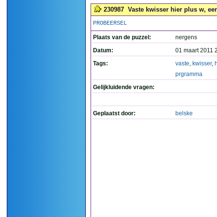
230987
Vaste kwisser hier plus w, ee
PROBEERSEL
Plaats van de puzzel:
nergens
Datum:
01 maart 2011 
Tags:
vaste
,
kwisser
,
h
prgramma
Gelijkluidende vragen:
Geplaatst door:
belske