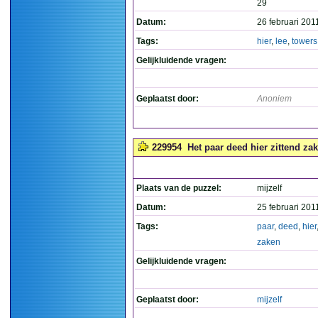
29
Datum:
26 februari 201
Tags:
hier
,
lee
,
towers
Gelijkluidende vragen:
Geplaatst door:
Anoniem
229954
Het paar deed hier zittend zak
Plaats van de puzzel:
mijzelf
Datum:
25 februari 201
Tags:
paar
,
deed
,
hier
zaken
Gelijkluidende vragen:
Geplaatst door:
mijzelf