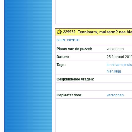
229932
Tennisarm, muisarm? nee hier k
GEEN CRYPTO
Plaats van de puzzel:
verzonnen
Datum:
25 februari 201
Tags:
tennisarm
,
mui
hier
,
krijg
Gelijkluidende vragen:
Geplaatst door:
verzonnen