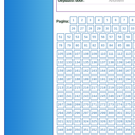
Geplaatst door:
Anoniem
1
2
3
4
5
6
7
8
Pagina:
26
27
28
29
30
31
32
33
51
52
53
54
55
56
57
58
59
78
79
80
81
82
83
84
85
86
105
106
107
108
109
110
111
112
113
132
133
134
135
136
137
138
139
140
159
160
161
162
163
164
165
166
167
186
187
188
189
190
191
192
193
194
213
214
215
216
217
218
219
220
221
240
241
242
243
244
245
246
247
248
267
268
269
270
271
272
273
274
275
294
295
296
297
298
299
300
301
302
321
322
323
324
325
326
327
328
329
348
349
350
351
352
353
354
355
356