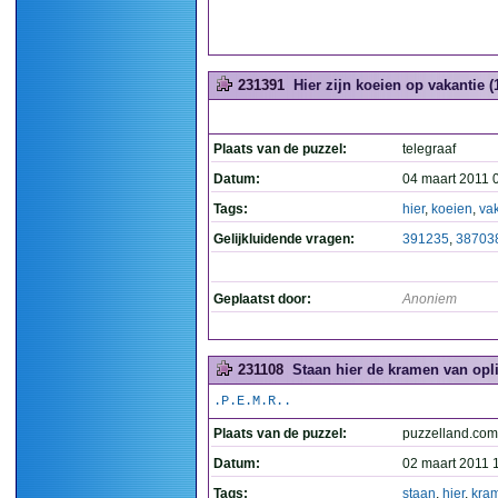
231391
Hier zijn koeien op vakantie (
Plaats van de puzzel:
telegraaf
Datum:
04 maart 2011 
Tags:
hier
,
koeien
,
va
Gelijkluidende vragen:
391235
,
38703
Geplaatst door:
Anoniem
231108
Staan hier de kramen van opli
.P.E.M.R..
Plaats van de puzzel:
puzzelland.co
Datum:
02 maart 2011 
Tags:
staan
,
hier
,
kra