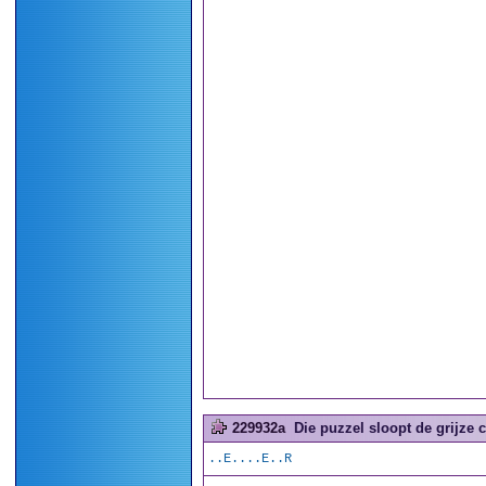
229932a
Die puzzel sloopt de grijze ce
..E....E..R