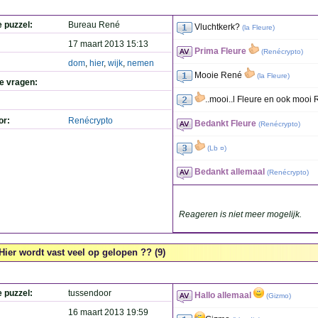
e puzzel:
Bureau René
Vluchtkerk?
(
la Fleure
)
17 maart 2013 15:13
Prima Fleure
(
Renécrypto
)
dom
,
hier
,
wijk
,
nemen
Mooie René
(
la Fleure
)
de vragen:
..mooi..l Fleure en ook mooi 
or:
Renécrypto
Bedankt Fleure
(
Renécrypto
)
(
Lb ¤
)
Bedankt allemaal
(
Renécrypto
)
Reageren is niet meer mogelijk.
Hier wordt vast veel op gelopen ?? (9)
e puzzel:
tussendoor
Hallo allemaal
(
Gizmo
)
16 maart 2013 19:59