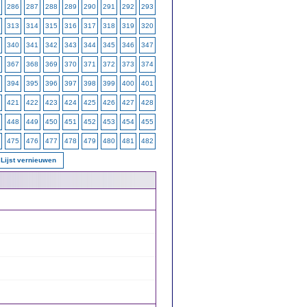
286
287
288
289
290
291
292
293
313
314
315
316
317
318
319
320
340
341
342
343
344
345
346
347
367
368
369
370
371
372
373
374
394
395
396
397
398
399
400
401
421
422
423
424
425
426
427
428
448
449
450
451
452
453
454
455
475
476
477
478
479
480
481
482
Lijst vernieuwen