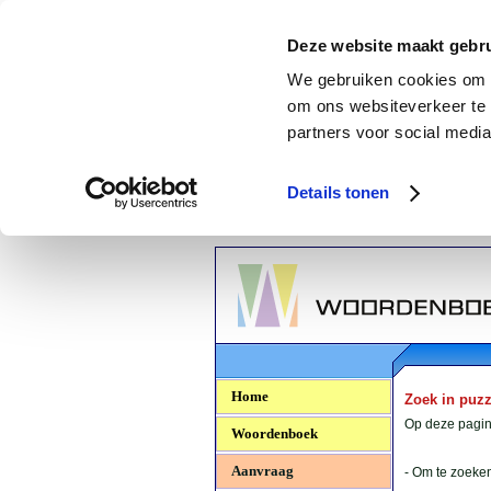
Deze website maakt gebru
We gebruiken cookies om c
om ons websiteverkeer te 
partners voor social media
Details tonen
Woordenboek.NU
Home
Zoek in puz
Op deze pagina
Woordenboek
Aanvraag
- Om te zoeken