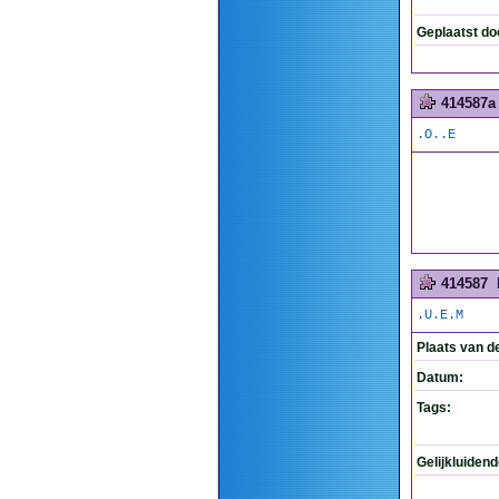
Geplaatst do
414587a
.O..E
414587
.U.E.M
Plaats van d
Datum:
Tags:
Gelijkluiden