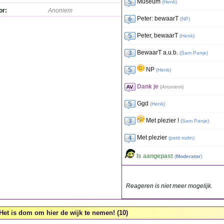
Museum
(
Henk
)
or:
Anoniem
Peter: bewaarT
(
NP
)
Peter, bewaarT
(
Henk
)
BewaarT a.u.b.
(
Sam Panje
)
NP
(
Henk
)
Dank je
(
Anoniem
)
Ggd
(
Henk
)
Met plezier !
(
Sam Panje
)
Met plezier
(
petit rodin
)
Is aangepast
(
Moderator
)
Reageren is niet meer mogelijk.
Het is dom om hier de wijk te nemen! (10)