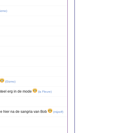
izmo
)
(
Gizmo
)
teel erg in de mode
(
la Fleure
)
ie hier na de sangria van Bob
(
mijzelf
)