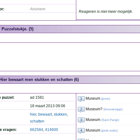
or:
Anoniem
Reageren is niet meer mogelijk.
Puzzelstukje. (5)
Hier bewaart men stukken en schatten (6)
e puzzel:
ad 1581
Museum
(
jomo
)
18 maart 2013 09:06
Museum?
(
Anoniempje
)
hier
,
bewaart
,
stukken
,
Museum
(
Sam Panje
)
schatten
de vragen:
662584
,
414600
Museum
(
petit rodin
)