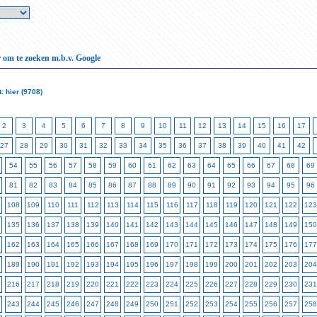
r om te zoeken m.b.v. Google
: hier (9708)
2
3
4
5
6
7
8
9
10
11
12
13
14
15
16
17
27
28
29
30
31
32
33
34
35
36
37
38
39
40
41
42
54
55
56
57
58
59
60
61
62
63
64
65
66
67
68
69
81
82
83
84
85
86
87
88
89
90
91
92
93
94
95
96
108
109
110
111
112
113
114
115
116
117
118
119
120
121
122
123
135
136
137
138
139
140
141
142
143
144
145
146
147
148
149
150
162
163
164
165
166
167
168
169
170
171
172
173
174
175
176
177
189
190
191
192
193
194
195
196
197
198
199
200
201
202
203
204
216
217
218
219
220
221
222
223
224
225
226
227
228
229
230
231
243
244
245
246
247
248
249
250
251
252
253
254
255
256
257
258