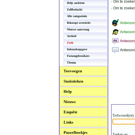
- Om te zoeken
Help anderen
- Om te zoeke
Zelfbedacht
Alle categorieën
Antwoor
Beknopt overzicht
Nieuwe aanvraag
Antwoord
Archief
Antwoord
Zoek
Inhoudsopgave
Antwoord
Forumgebruikers
Thema
Toevoegen
Statistieken
Help
Nieuws
Enquête
Trefwoord(en):
Links
Puzzelboekjes
Zoeken op: