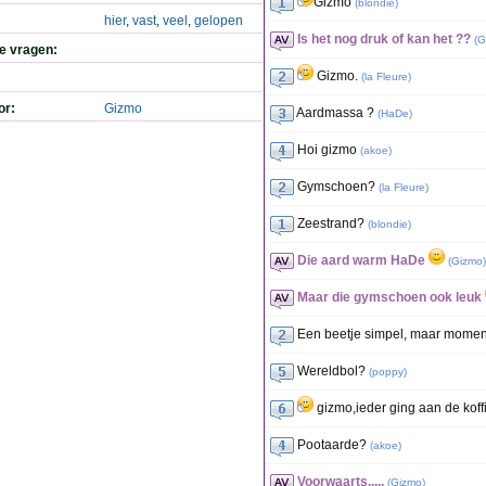
Gizmo
(
blondie
)
hier
,
vast
,
veel
,
gelopen
Is het nog druk of kan het ??
(
G
de vragen:
Gizmo.
(
la Fleure
)
or:
Gizmo
Aardmassa ?
(
HaDe
)
Hoi gizmo
(
akoe
)
Gymschoen?
(
la Fleure
)
Zeestrand?
(
blondie
)
Die aard warm HaDe
(
Gizmo
)
Maar die gymschoen ook leuk
Een beetje simpel, maar momen
Wereldbol?
(
poppy
)
gizmo,ieder ging aan de koff
Pootaarde?
(
akoe
)
Voorwaarts.....
(
Gizmo
)