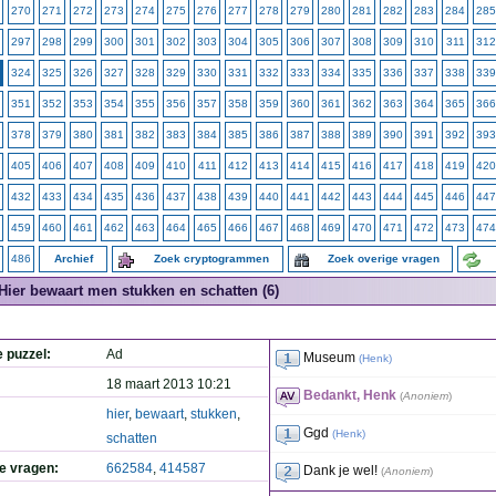
270
271
272
273
274
275
276
277
278
279
280
281
282
283
284
285
297
298
299
300
301
302
303
304
305
306
307
308
309
310
311
312
324
325
326
327
328
329
330
331
332
333
334
335
336
337
338
339
351
352
353
354
355
356
357
358
359
360
361
362
363
364
365
366
378
379
380
381
382
383
384
385
386
387
388
389
390
391
392
393
405
406
407
408
409
410
411
412
413
414
415
416
417
418
419
420
432
433
434
435
436
437
438
439
440
441
442
443
444
445
446
447
459
460
461
462
463
464
465
466
467
468
469
470
471
472
473
474
486
Archief
Zoek cryptogrammen
Zoek overige vragen
Hier bewaart men stukken en schatten (6)
e puzzel:
Ad
Museum
(
Henk
)
18 maart 2013 10:21
Bedankt, Henk
(
Anoniem
)
hier
,
bewaart
,
stukken
,
Ggd
(
Henk
)
schatten
de vragen:
662584
,
414587
Dank je wel!
(
Anoniem
)