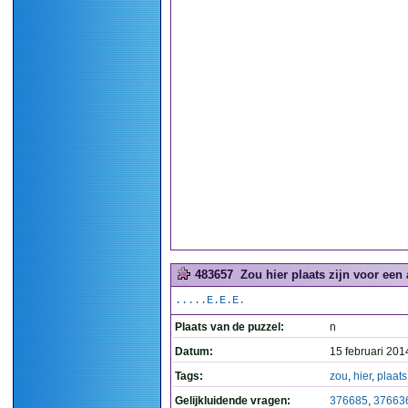
483657
Zou hier plaats zijn voor een 
.....E.E.E.
Plaats van de puzzel:
n
Datum:
15 februari 201
Tags:
zou
,
hier
,
plaats
Gelijkluidende vragen:
376685
,
37663