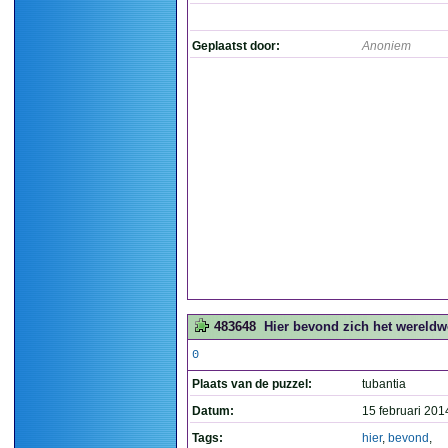
Geplaatst door:
Anoniem
483648
Hier bevond zich het wereldw
0
Plaats van de puzzel:
tubantia
Datum:
15 februari 201
Tags:
hier
,
bevond
,