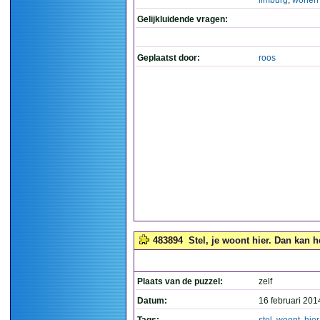
limburg
,
wonen
Gelijkluidende vragen:
Geplaatst door:
roos
483894
Stel, je woont hier. Dan kan h
Plaats van de puzzel:
zelf
Datum:
16 februari 201