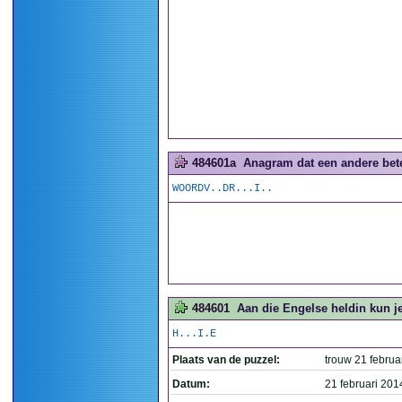
484601a
Anagram dat een andere betek
WOORDV..DR...I..
484601
Aan die Engelse heldin kun je 
H...I.E
Plaats van de puzzel:
trouw 21 februa
Datum:
21 februari 201