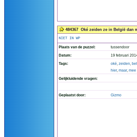
484367
Oké zeiden ze in België dan 
NIET IN WP
Plaats van de puzzel:
tussendoor
Datum:
19 februari 201
Tags:
oké
,
zeiden
,
bel
hier
,
maar
,
mee
Gelijkluidende vragen:
Geplaatst door:
Gizmo