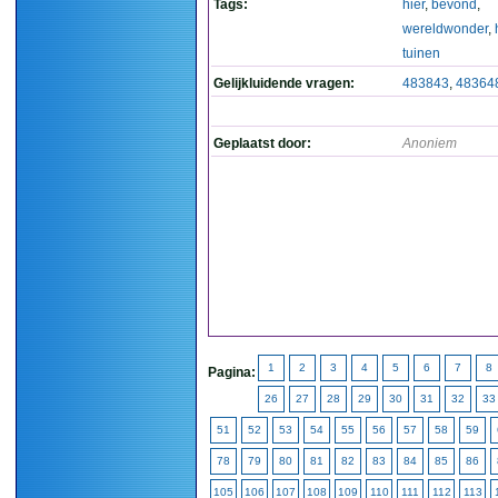
Tags:
hier
,
bevond
,
wereldwonder
,
tuinen
Gelijkluidende vragen:
483843
,
48364
Geplaatst door:
Anoniem
1
2
3
4
5
6
7
8
Pagina:
26
27
28
29
30
31
32
33
51
52
53
54
55
56
57
58
59
78
79
80
81
82
83
84
85
86
105
106
107
108
109
110
111
112
113