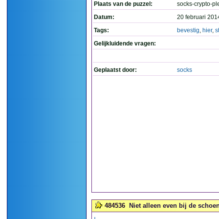
Plaats van de puzzel:
socks-crypto-pl
Datum:
20 februari 201
Tags:
bevestig
,
hier
,
s
Gelijkluidende vragen:
Geplaatst door:
socks
484536
Niet alleen even bij de schoen