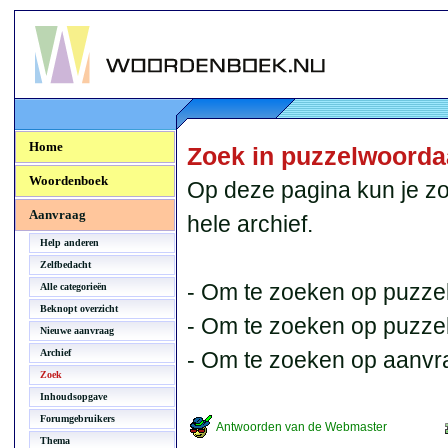
Woordenboek.NU
Home
Zoek in puzzelwoord
Woordenboek
Op deze pagina kun je zo
Aanvraag
hele archief.
Help anderen
Zelfbedacht
- Om te zoeken op puzzel
Alle categorieën
Beknopt overzicht
- Om te zoeken op puzzelb
Nieuwe aanvraag
Archief
- Om te zoeken op aanvr
Zoek
Inhoudsopgave
Forumgebruikers
Antwoorden van de Webmaster
Thema