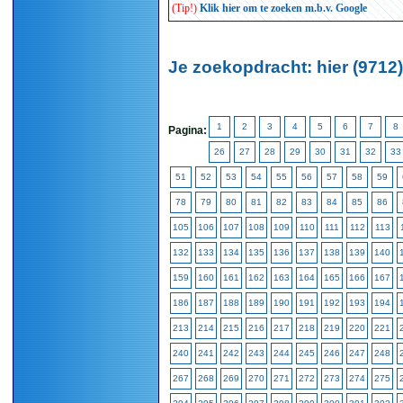
(Tip!)
Klik hier om te zoeken m.b.v. Google
Je zoekopdracht: hier (9712)
1
2
3
4
5
6
7
8
Pagina:
26
27
28
29
30
31
32
33
51
52
53
54
55
56
57
58
59
78
79
80
81
82
83
84
85
86
105
106
107
108
109
110
111
112
113
132
133
134
135
136
137
138
139
140
159
160
161
162
163
164
165
166
167
186
187
188
189
190
191
192
193
194
213
214
215
216
217
218
219
220
221
240
241
242
243
244
245
246
247
248
267
268
269
270
271
272
273
274
275