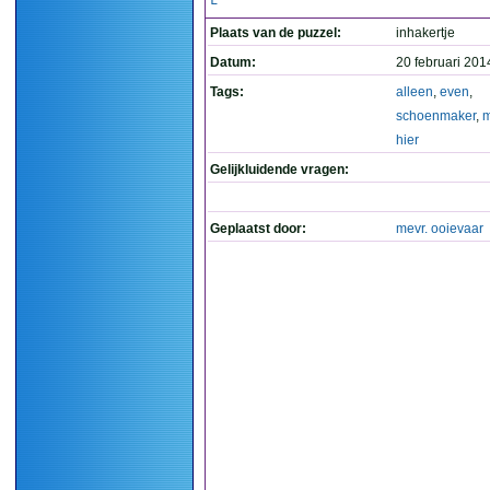
L
Plaats van de puzzel:
inhakertje
Datum:
20 februari 201
Tags:
alleen
,
even
,
schoenmaker
,
m
hier
Gelijkluidende vragen:
Geplaatst door:
mevr. ooievaar