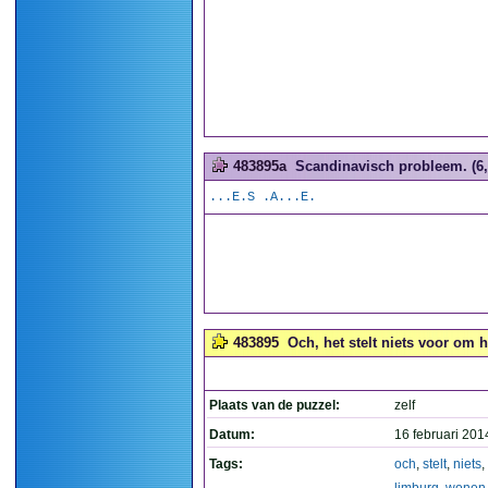
483895a
Scandinavisch probleem. (6,
...E.S .A...E.
483895
Och, het stelt niets voor om 
Plaats van de puzzel:
zelf
Datum:
16 februari 201
Tags:
och
,
stelt
,
niets
,