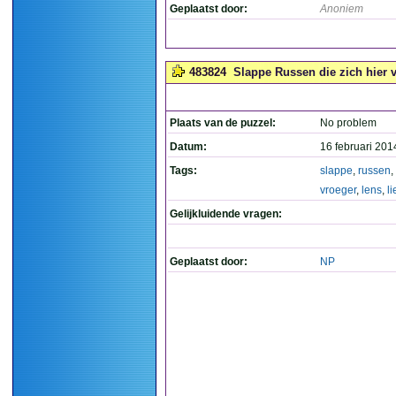
Geplaatst door:
Anoniem
483824
Slappe Russen die zich hier vr
Plaats van de puzzel:
No problem
Datum:
16 februari 201
Tags:
slappe
,
russen
,
vroeger
,
lens
,
li
Gelijkluidende vragen:
Geplaatst door:
NP