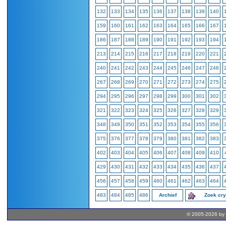
132
133
134
135
136
137
138
139
140
159
160
161
162
163
164
165
166
167
186
187
188
189
190
191
192
193
194
213
214
215
216
217
218
219
220
221
240
241
242
243
244
245
246
247
248
267
268
269
270
271
272
273
274
275
294
295
296
297
298
299
300
301
302
321
322
323
324
325
326
327
328
329
348
349
350
351
352
353
354
355
356
375
376
377
378
379
380
381
382
383
402
403
404
405
406
407
408
409
410
429
430
431
432
433
434
435
436
437
456
457
458
459
460
461
462
463
464
483
484
485
486
Archief
Zoek cr
© 2005-2026 by 