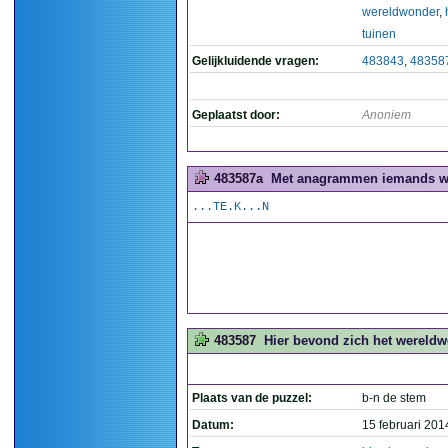
wereldwonder
,
tuinen
Gelijkluidende vragen:
483843
,
48358
Geplaatst door:
Anoniem
483587a
Met anagrammen iemands wo
...TE.K...N
483587
Hier bevond zich het wereldw
Plaats van de puzzel:
b-n de stem
Datum:
15 februari 201