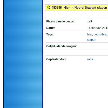
483896
Hier in Noord-Brabant slapen z
Plaats van de puzzel:
zelf
Datum:
16 februari 201
Tags:
hier
,
noord-brab
slapen
Gelijkluidende vragen:
Geplaatst door:
roos