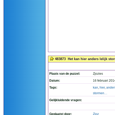
483873
Het kan hier anders lelijk st
Plaats van de puzzel:
Zjozies
Datum:
16 februari 201
Tags:
kan
,
hier
,
ander
stormen…
Gelijkluidende vragen:
Geplaatst door:
Zjoz