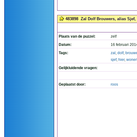
483898
Zal Dolf Brouwers, alias Sjef,
Plaats van de puzzel:
zelf
Datum:
16 februari 201
Tags:
zal
,
dolf
,
brouw
sjef
,
hier
,
wone
Gelijkluidende vragen:
Geplaatst door:
roos