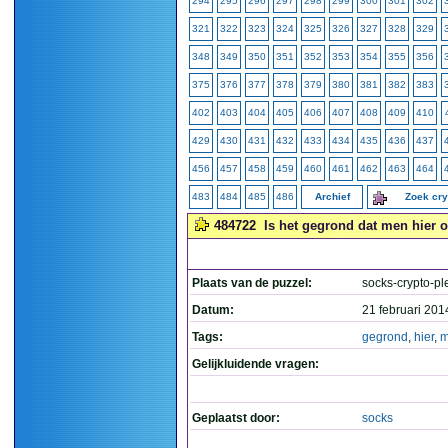
294
295
296
297
298
299
300
301
302
321
322
323
324
325
326
327
328
329
348
349
350
351
352
353
354
355
356
375
376
377
378
379
380
381
382
383
402
403
404
405
406
407
408
409
410
429
430
431
432
433
434
435
436
437
456
457
458
459
460
461
462
463
464
483
484
485
486
Archief
Zoek cr
484722
Is het gegrond dat men hier ov
Plaats van de puzzel:
socks-crypto-pl
Datum:
21 februari 201
Tags:
gegrond
,
hier
,
m
Gelijkluidende vragen:
Geplaatst door:
socks