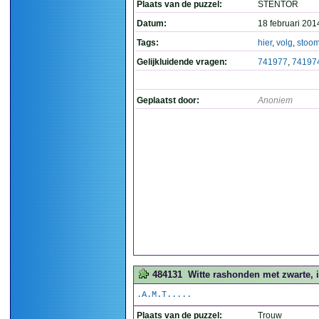
Plaats van de puzzel:
STENTOR
Datum:
18 februari 201
Tags:
hier
,
volg
,
stoo
Gelijkluidende vragen:
741977
,
74197
Geplaatst door:
Anoniem
484131
Witte rashonden met zwarte, ie
.A.M.T.....
Plaats van de puzzel:
Trouw