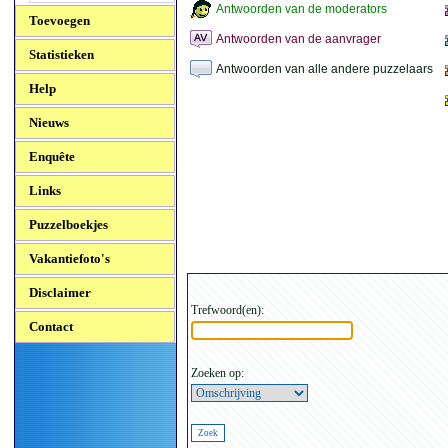
Antwoorden van de moderators
Toevoegen
Antwoorden van de aanvrager
Statistieken
Antwoorden van alle andere puzzelaars
Help
Nieuws
Enquête
Links
Puzzelboekjes
Vakantiefoto's
Disclaimer
Trefwoord(en):
Contact
Zoeken op: