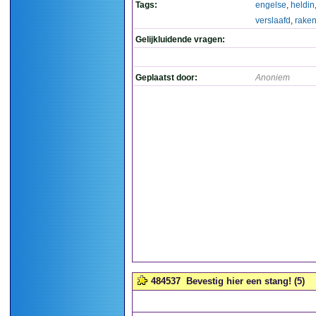
Tags:
engelse
,
heldin
verslaafd
,
rake
Gelijkluidende vragen:
Geplaatst door:
Anoniem
484537
Bevestig hier een stang! (5)