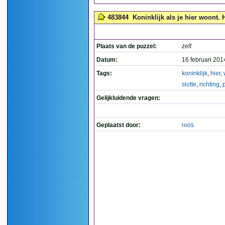
483844
Koninklijk als je hier woont. H
Plaats van de puzzel:
zelf
Datum:
16 februari 201
Tags:
koninklijk
,
hier
,
slotte
,
richting
,
Gelijkluidende vragen:
Geplaatst door:
roos