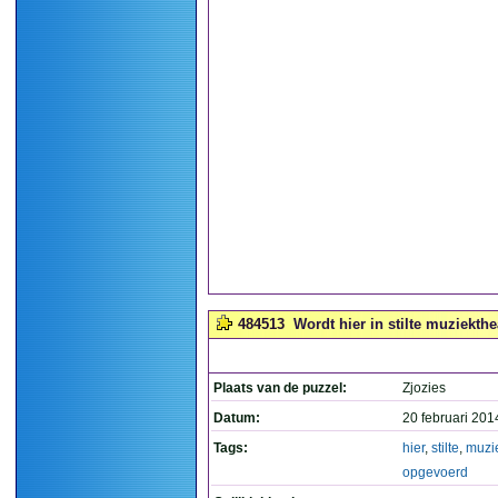
484513
Wordt hier in stilte muziekth
Plaats van de puzzel:
Zjozies
Datum:
20 februari 201
Tags:
hier
,
stilte
,
muzi
opgevoerd