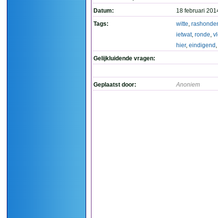
Datum:
18 februari 201
Tags:
witte
,
rashonde
ietwat
,
ronde
,
v
hier
,
eindigend
Gelijkluidende vragen:
Geplaatst door:
Anoniem