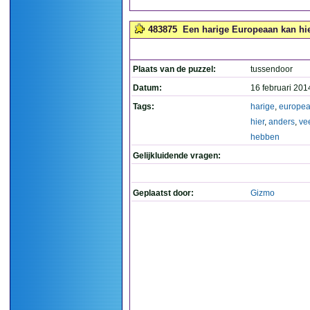
483875
Een harige Europeaan kan hie
Plaats van de puzzel:
tussendoor
Datum:
16 februari 201
Tags:
harige
,
europe
hier
,
anders
,
ve
hebben
Gelijkluidende vragen:
Geplaatst door:
Gizmo