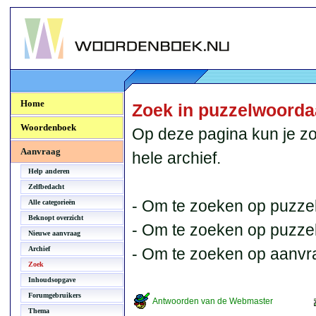
Woordenboek.NU
Home
Zoek in puzzelwoord
Woordenboek
Op deze pagina kun je zo
Aanvraag
hele archief.
Help anderen
Zelfbedacht
- Om te zoeken op puzzel
Alle categorieën
Beknopt overzicht
- Om te zoeken op puzzelb
Nieuwe aanvraag
Archief
- Om te zoeken op aanvr
Zoek
Inhoudsopgave
Forumgebruikers
Antwoorden van de Webmaster
Thema