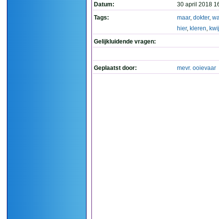
Datum:
30 april 2018 1
Tags:
maar
,
dokter
,
wa
hier
,
kleren
,
kwij
Gelijkluidende vragen:
Geplaatst door:
mevr. ooievaar