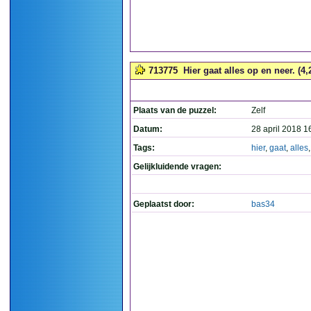
713775
Hier gaat alles op en neer. (4,
Plaats van de puzzel:
Zelf
Datum:
28 april 2018 1
Tags:
hier
,
gaat
,
alles
Gelijkluidende vragen:
Geplaatst door:
bas34