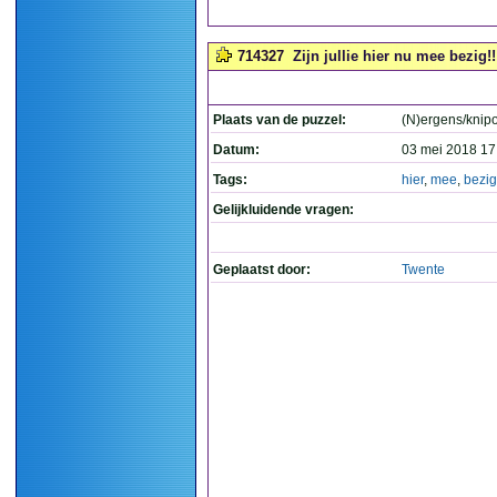
714327
Zijn jullie hier nu mee bezig!!!
Plaats van de puzzel:
(N)ergens/knip
Datum:
03 mei 2018 17
Tags:
hier
,
mee
,
bezig
Gelijkluidende vragen:
Geplaatst door:
Twente