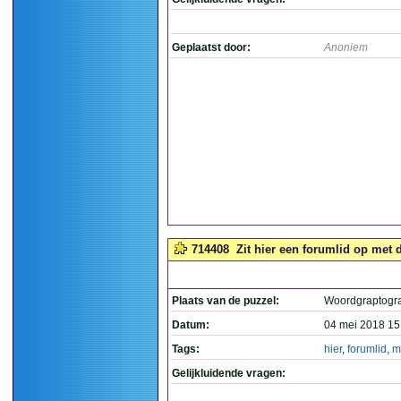
Geplaatst door:
Anoniem
714408
Zit hier een forumlid op met 
Plaats van de puzzel:
Woordgraptogr
Datum:
04 mei 2018 15
Tags:
hier
,
forumlid
,
m
Gelijkluidende vragen: