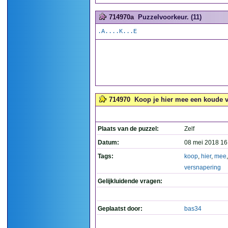
714970a
Puzzelvoorkeur. (11)
.A....K...E
714970
Koop je hier mee een koude v
Plaats van de puzzel:
Zelf
Datum:
08 mei 2018 16
Tags:
koop
,
hier
,
mee
versnapering
Gelijkluidende vragen:
Geplaatst door:
bas34