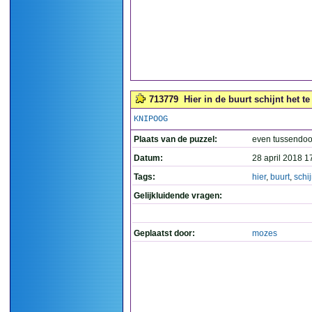
713779
Hier in de buurt schijnt het te
KNIPOOG
Plaats van de puzzel:
even tussendoo
Datum:
28 april 2018 1
Tags:
hier
,
buurt
,
schij
Gelijkluidende vragen:
Geplaatst door:
mozes