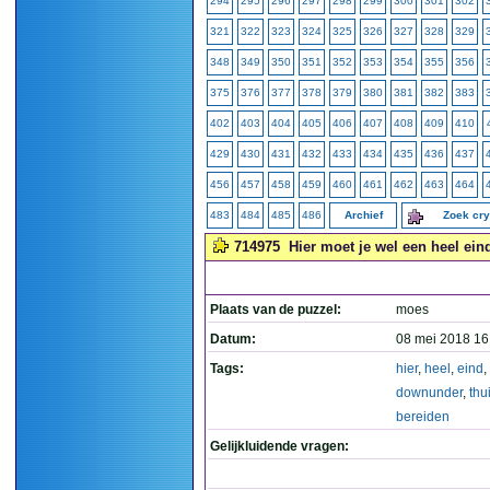
294
295
296
297
298
299
300
301
302
321
322
323
324
325
326
327
328
329
348
349
350
351
352
353
354
355
356
375
376
377
378
379
380
381
382
383
402
403
404
405
406
407
408
409
410
429
430
431
432
433
434
435
436
437
456
457
458
459
460
461
462
463
464
483
484
485
486
Archief
Zoek cr
714975
Hier moet je wel een heel ein
Plaats van de puzzel:
moes
Datum:
08 mei 2018 16
Tags:
hier
,
heel
,
eind
,
downunder
,
thu
bereiden
Gelijkluidende vragen: