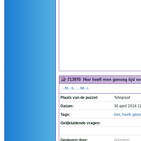
713970
Hier heeft men genoeg tijd voo
..RL.G...NK.L
Plaats van de puzzel:
Telegraaf
Datum:
30 april 2018 1
Tags:
hier
,
heeft
,
gen
Gelijkluidende vragen:
Geplaatst door:
Anoniem