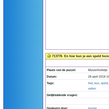
713776
En hier kun je een speld horen
Plaats van de puzzel:
Muizenholletje
Datum:
28 april 2018 1
Tags:
hier
,
kun
,
speld
vallen
Gelijkluidende vragen:
Geplaatst door:
muisje