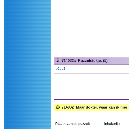
714032a
Puzzelstukje. (5)
.O..E
714032
Maar dokter, waar kan ik hier m
Plaats van de puzzel:
inhakertje..