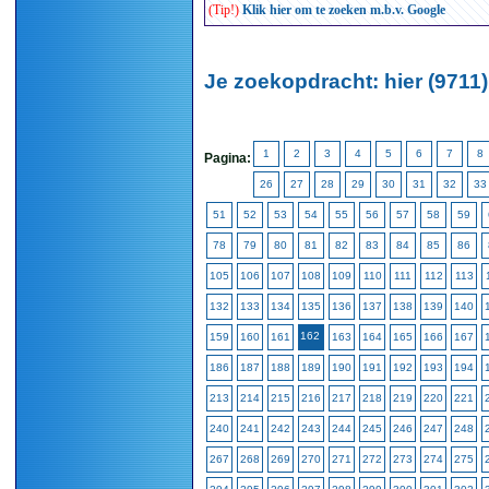
(Tip!)
Klik hier om te zoeken m.b.v. Google
Je zoekopdracht: hier (9711)
1
2
3
4
5
6
7
8
Pagina:
26
27
28
29
30
31
32
33
51
52
53
54
55
56
57
58
59
78
79
80
81
82
83
84
85
86
105
106
107
108
109
110
111
112
113
132
133
134
135
136
137
138
139
140
162
159
160
161
163
164
165
166
167
186
187
188
189
190
191
192
193
194
213
214
215
216
217
218
219
220
221
240
241
242
243
244
245
246
247
248
267
268
269
270
271
272
273
274
275