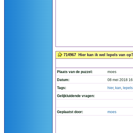
714967
Hier kan ik wel lepels van op?
Plaats van de puzzel:
moes
Datum:
08 mei 2018 16
Tags:
hier
,
kan
,
lepels
Gelijkluidende vragen:
Geplaatst door:
moes