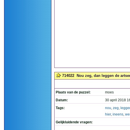
714022
Nou zeg, dan leggen de artse
Plaats van de puzzel:
moes
Datum:
30 april 2018 1
Tags:
nou
,
zeg
,
legge
hier
,
ineens
,
we
Gelijkluidende vragen: