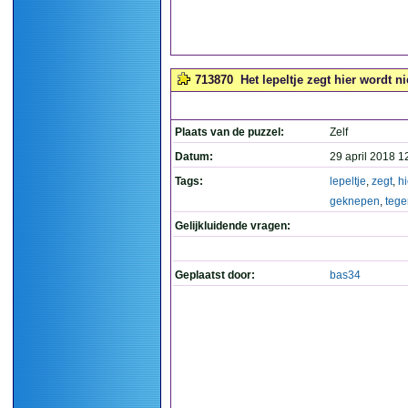
713870
Het lepeltje zegt hier wordt ni
Plaats van de puzzel:
Zelf
Datum:
29 april 2018 1
Tags:
lepeltje
,
zegt
,
hi
geknepen
,
tege
Gelijkluidende vragen:
Geplaatst door:
bas34