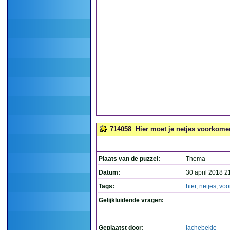
714058
Hier moet je netjes voorkomen
Plaats van de puzzel:
Thema
Datum:
30 april 2018 2
Tags:
hier
,
netjes
,
voo
Gelijkluidende vragen:
Geplaatst door:
lachebekje