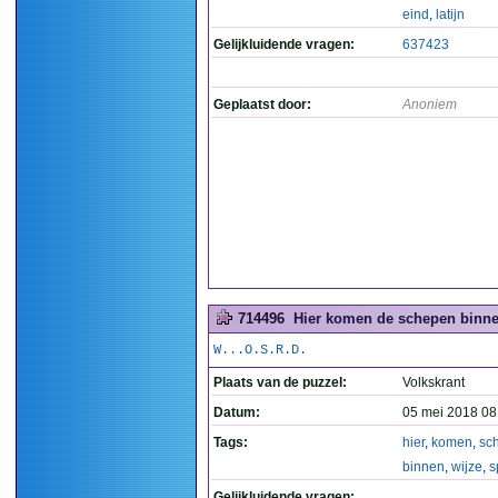
eind
,
latijn
Gelijkluidende vragen:
637423
Geplaatst door:
Anoniem
714496
Hier komen de schepen binnen
W...O.S.R.D.
Plaats van de puzzel:
Volkskrant
Datum:
05 mei 2018 08
Tags:
hier
,
komen
,
sc
binnen
,
wijze
,
s
Gelijkluidende vragen: