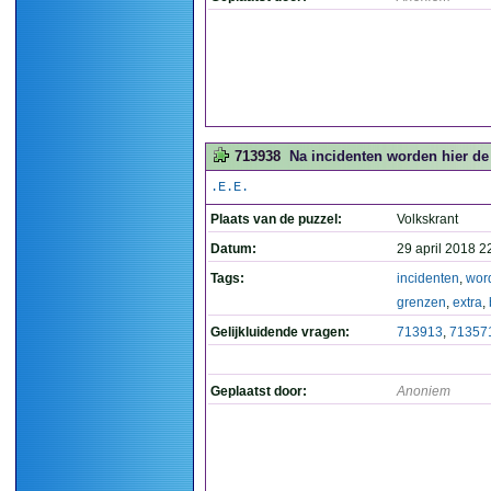
713938
Na incidenten worden hier de 
.E.E.
Plaats van de puzzel:
Volkskrant
Datum:
29 april 2018 2
Tags:
incidenten
,
wor
grenzen
,
extra
,
Gelijkluidende vragen:
713913
,
71357
Geplaatst door:
Anoniem