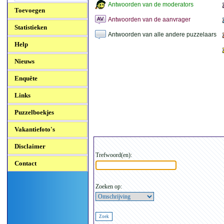
Antwoorden van de moderators
Toevoegen
Antwoorden van de aanvrager
Statistieken
Antwoorden van alle andere puzzelaars
Help
Nieuws
Enquête
Links
Puzzelboekjes
Vakantiefoto's
Disclaimer
Trefwoord(en):
Contact
Zoeken op: