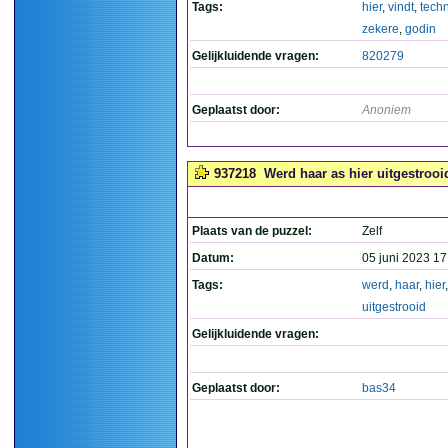
Tags:
hier
,
vindt
,
tech
zekere
,
godin
Gelijkluidende vragen:
820279
Geplaatst door:
Anoniem
937218
Werd haar as hier uitgestrooi
Plaats van de puzzel:
Zelf
Datum:
05 juni 2023 17
Tags:
werd
,
haar
,
hier
,
uitgestrooid
Gelijkluidende vragen:
Geplaatst door:
bas34