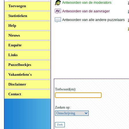
Antwoorden van de moderators
Toevoegen
Antwoorden van de aanvrager
Statistieken
Antwoorden van alle andere puzzelaars
Help
Nieuws
Enquête
Links
Puzzelboekjes
Vakantiefoto's
Disclaimer
Trefwoord(en):
Contact
Zoeken op: