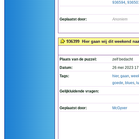
936594
,
93650
Geplaatst door:
Anoniem
936399
Hier gaan wij dit weekend naa
Plaats van de puzzel:
zelf bedacht
Datum:
26 mei 2023 17
Tags:
hier
,
gaan
,
wee
goede
,
blues
,
l
Gelijkluidende vragen:
Geplaatst door:
McGyver