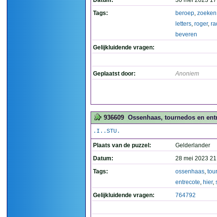
Datum:
30 mei 2023 17
Tags:
beroep
,
zoeken
letters
,
roger
,
ra
beveren
Gelijkluidende vragen:
Geplaatst door:
Anoniem
936609
Ossenhaas, tournedos en entre
.I..STU.
Plaats van de puzzel:
Gelderlander
Datum:
28 mei 2023 21
Tags:
ossenhaas
,
tou
entrecote
,
hier
,
Gelijkluidende vragen:
764792