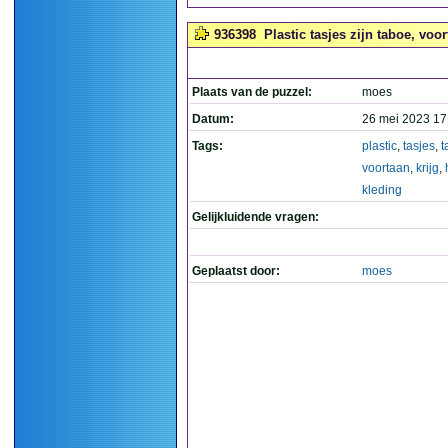
936398
Plastic tasjes zijn taboe, voor
Plaats van de puzzel:
moes
Datum:
26 mei 2023 17
Tags:
plastic
,
tasjes
,
t
voortaan
,
krijg
,
kleding
Gelijkluidende vragen:
Geplaatst door:
moes