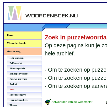
Woordenboek.NU
Home
Zoek in puzzelwoord
Woordenboek
Op deze pagina kun je zo
Aanvraag
hele archief.
Help anderen
Zelfbedacht
- Om te zoeken op puzzel
Alle categorieën
Beknopt overzicht
- Om te zoeken op puzzelb
Nieuwe aanvraag
Archief
- Om te zoeken op aanvr
Zoek
Inhoudsopgave
Forumgebruikers
Antwoorden van de Webmaster
Thema