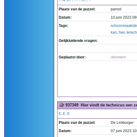
..A.H......H...
Plaats van de puzzel:
parool
Datum:
10 juni 2023 09
Tags:
schoonmaakste
kan
,
hier
,
terech
Gelijkluidende vragen:
Geplaatst door:
Anoniem
937349
Hier vindt de technicus een ze
E.E.E
Plaats van de puzzel:
De Limburger
Datum:
07 juni 2023 10