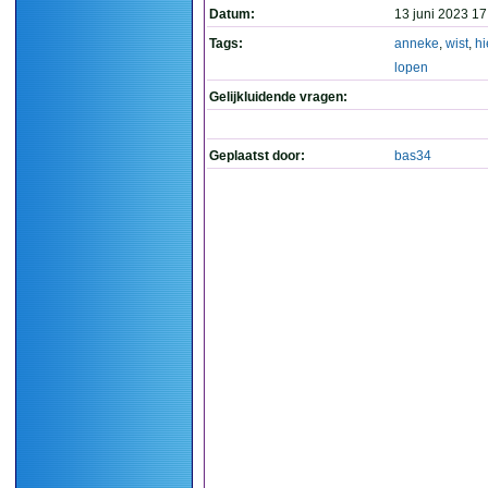
Datum:
13 juni 2023 17
Tags:
anneke
,
wist
,
hi
lopen
Gelijkluidende vragen:
Geplaatst door:
bas34