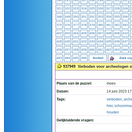
294
295
296
297
298
299
300
301
302
321
322
323
324
325
326
327
328
329
348
349
350
351
352
353
354
355
356
375
376
377
378
379
380
381
382
383
402
403
404
405
406
407
408
409
410
429
430
431
432
433
434
435
436
437
456
457
458
459
460
461
462
463
464
483
484
485
486
Archief
Zoek cr
937949
Verboden voor archeologen o
Plaats van de puzzel:
moes
Datum:
14 juni 2023 17
Tags:
verboden
,
arch
hier
,
schoonmaa
houden
Gelijkluidende vragen: