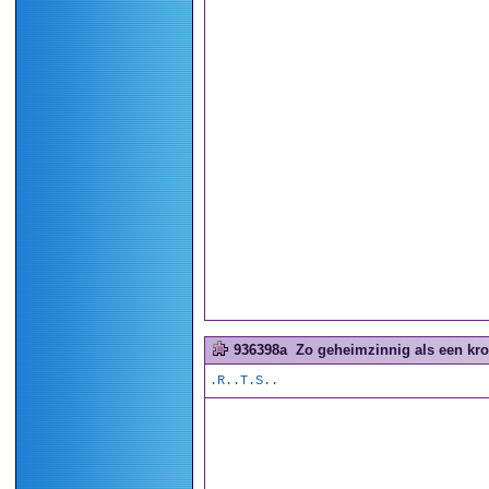
936398a
Zo geheimzinnig als een kro
.R..T.S..