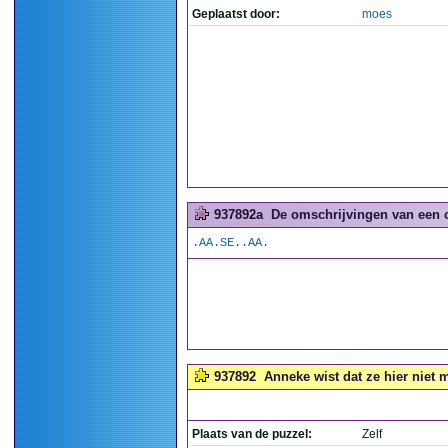
Geplaatst door:
moes
937892a
De omschrijvingen van een 
.AA.SE..AA.
937892
Anneke wist dat ze hier niet m
Plaats van de puzzel:
Zelf