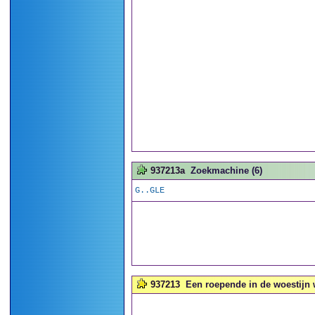
937213a
Zoekmachine (6)
G..GLE
937213
Een roepende in de woestijn w