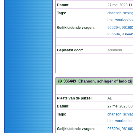
Datum:
27 mei 2023 11
Tags:
chanson
,
schla
hier
,
voorbeeld
Gelijkluidende vragen:
965294
,
96168
936594
,
93644
Geplaatst door:
Anoniem
936449
Chanson, schlager of fado zij
Plaats van de puzzel:
AD
Datum:
27 mei 2023 08
Tags:
chanson
,
schla
hier
,
voorbeeld
Gelijkluidende vragen:
965294
,
96168