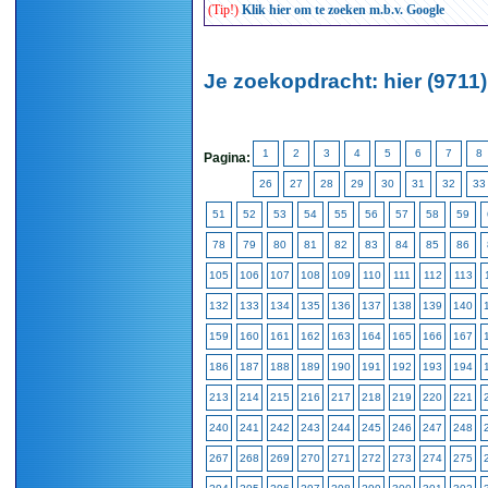
(Tip!)
Klik hier om te zoeken m.b.v. Google
Je zoekopdracht: hier (9711)
1
2
3
4
5
6
7
8
Pagina:
26
27
28
29
30
31
32
33
51
52
53
54
55
56
57
58
59
78
79
80
81
82
83
84
85
86
105
106
107
108
109
110
111
112
113
132
133
134
135
136
137
138
139
140
159
160
161
162
163
164
165
166
167
186
187
188
189
190
191
192
193
194
213
214
215
216
217
218
219
220
221
240
241
242
243
244
245
246
247
248
267
268
269
270
271
272
273
274
275