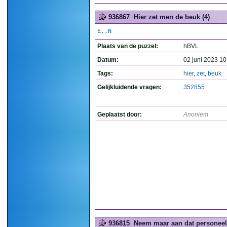
936867
Hier zet men de beuk (4)
E..N
Plaats van de puzzel:
hBVL
Datum:
02 juni 2023 10
Tags:
hier
,
zet
,
beuk
Gelijkluidende vragen:
352855
Geplaatst door:
Anoniem
936815
Neem maar aan dat personeel h