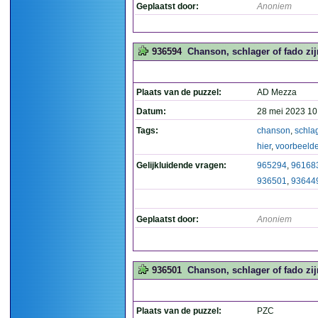
Geplaatst door:
Anoniem
936594
Chanson, schlager of fado zij
Plaats van de puzzel:
AD Mezza
Datum:
28 mei 2023 10
Tags:
chanson
,
schla
hier
,
voorbeeld
Gelijkluidende vragen:
965294
,
96168
936501
,
93644
Geplaatst door:
Anoniem
936501
Chanson, schlager of fado zij
Plaats van de puzzel:
PZC