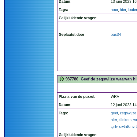
Datum:
13 juni 2023 16
Tags:
hoor
,
hier
,
louter
Gelijkluidende vragen:
Geplaatst door:
bas34
937786
Geef de zegswijze waarvan 
Plaats van de puzzel:
WRV
Datum:
12 juni 2023 14
Tags:
geef
,
zegswijze
hier
,
klinkers
,
w
tgrtvrsrvtntklnvrt
Gelijkluidende vragen: