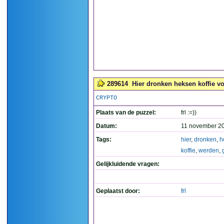
289614
Hier dronken heksen koffie v
CRYPTO
Plaats van de puzzel:
frl :=))
Datum:
11 november 20
Tags:
hier
,
dronken
,
h
koffie
,
werden
,
Gelijkluidende vragen:
Geplaatst door:
frl