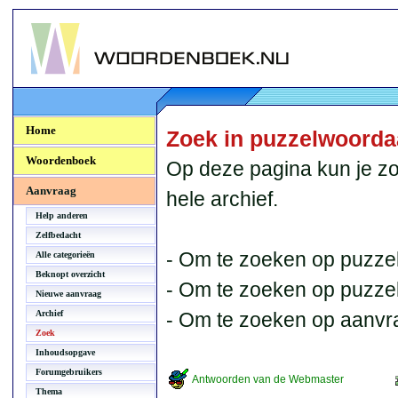
Woordenboek.NU
Home
Zoek in puzzelwoord
Woordenboek
Op deze pagina kun je zo
Aanvraag
hele archief.
Help anderen
Zelfbedacht
- Om te zoeken op puzzel
Alle categorieën
Beknopt overzicht
- Om te zoeken op puzzelb
Nieuwe aanvraag
Archief
- Om te zoeken op aanvr
Zoek
Inhoudsopgave
Forumgebruikers
Antwoorden van de Webmaster
Thema