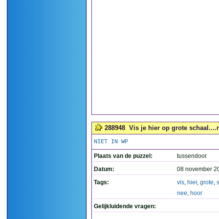
288948
Vis je hier op grote schaal...
NIET IN WP
Plaats van de puzzel:
tussendoor
Datum:
08 november 2
Tags:
vis
,
hier
,
grote
,
nee
,
hoor
Gelijkluidende vragen: