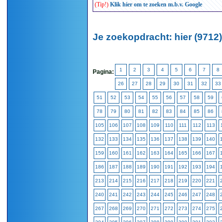
(Tip!)
Klik hier om te zoeken m.b.v. Google
Je zoekopdracht: hier (9712)
1
2
3
4
5
6
7
8
Pagina:
26
27
28
29
30
31
32
33
51
52
53
54
55
56
57
58
59
78
79
80
81
82
83
84
85
86
105
106
107
108
109
110
111
112
113
132
133
134
135
136
137
138
139
140
159
160
161
162
163
164
165
166
167
186
187
188
189
190
191
192
193
194
213
214
215
216
217
218
219
220
221
240
241
242
243
244
245
246
247
248
267
268
269
270
271
272
273
274
275