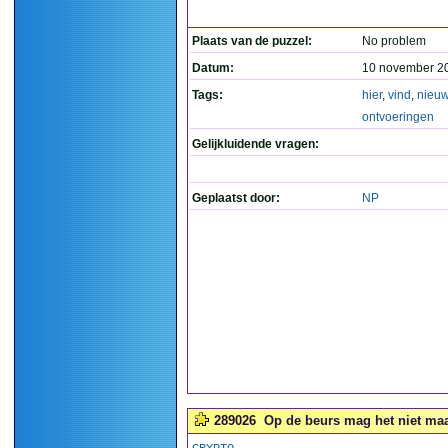
Plaats van de puzzel:
No problem
Datum:
10 november 20
Tags:
hier
,
vind
,
nieu
ontvoeringen
Gelijkluidende vragen:
Geplaatst door:
NP
289026
Op de beurs mag het niet maar