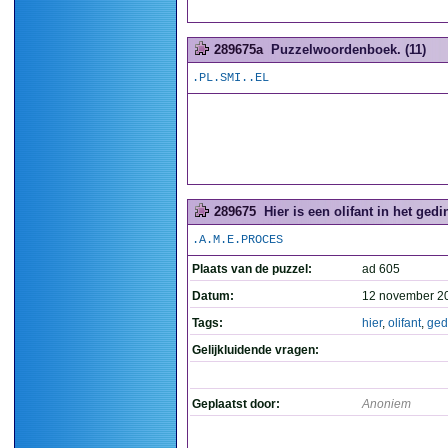
289675a
Puzzelwoordenboek. (11)
.PL.SMI..EL
289675
Hier is een olifant in het gedi
.A.M.E.PROCES
Plaats van de puzzel:
ad 605
Datum:
12 november 2
Tags:
hier
,
olifant
,
ged
Gelijkluidende vragen:
Geplaatst door:
Anoniem