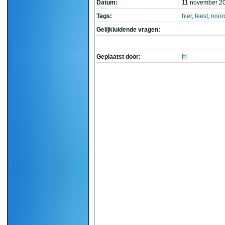
Datum:
11 november 20
Tags:
hier
,
feest
,
noor
Gelijkluidende vragen:
Geplaatst door:
frl