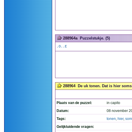
288964a
Puzzelstukje. (5)
.O..E
288964
De uk tonen. Dat is hier soms
Plaats van de puzzel:
in capito
Datum:
08 november 2
Tags:
tonen
,
hier
,
som
Gelijkluidende vragen: