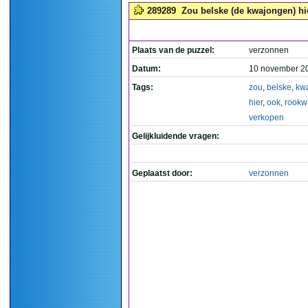
289289
Zou belske (de kwajongen) hi
Plaats van de puzzel:
verzonnen
Datum:
10 november 2
Tags:
zou
,
belske
,
kw
hier
,
ook
,
rookw
verkopen
Gelijkluidende vragen:
Geplaatst door:
verzonnen