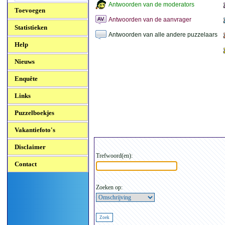
Antwoorden van de moderators
Toevoegen
Antwoorden van de aanvrager
Statistieken
Antwoorden van alle andere puzzelaars
Help
Nieuws
Enquête
Links
Puzzelboekjes
Vakantiefoto's
Disclaimer
Trefwoord(en):
Contact
Zoeken op: