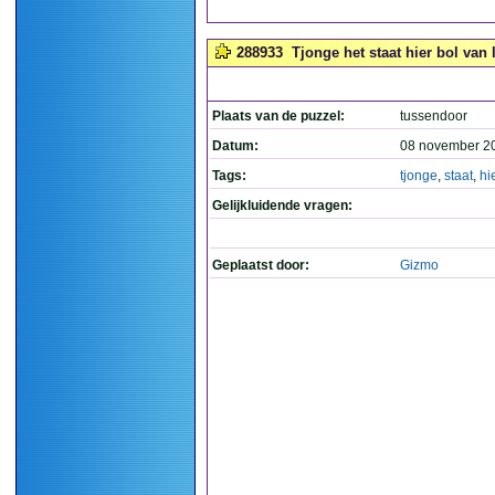
288933
Tjonge het staat hier bol van 
Plaats van de puzzel:
tussendoor
Datum:
08 november 2
Tags:
tjonge
,
staat
,
hi
Gelijkluidende vragen:
Geplaatst door:
Gizmo