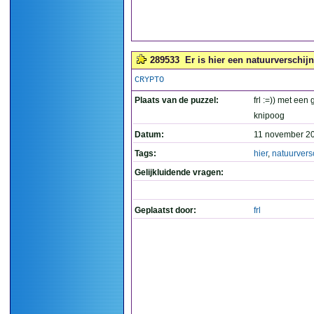
289533
Er is hier een natuurverschijn
CRYPTO
Plaats van de puzzel:
frl :=)) met een 
knipoog
Datum:
11 november 20
Tags:
hier
,
natuurvers
Gelijkluidende vragen:
Geplaatst door:
frl