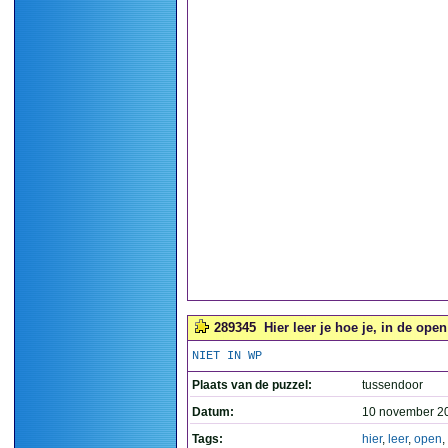
289345
Hier leer je hoe je, in de ope
NIET IN WP
Plaats van de puzzel:
tussendoor
Datum:
10 november 2
Tags:
hier
,
leer
,
open
,