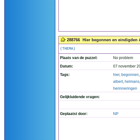
288766
Hier begonnen en eindigden A
(THEMA)
Plaats van de puzzel:
No problem
Datum:
07 november 2
Tags:
hier
,
begonnen
albert
,
helmans
herinneringen
Gelijkluidende vragen:
Geplaatst door:
NP