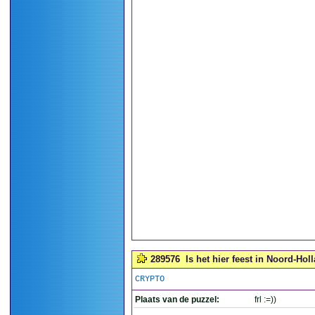
289576
Is het hier feest in Noord-Holl
CRYPTO
Plaats van de puzzel:
frl :=))