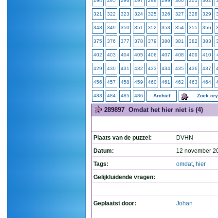
294
295
296
297
298
299
300
301
302
321
322
323
324
325
326
327
328
329
348
349
350
351
352
353
354
355
356
375
376
377
378
379
380
381
382
383
402
403
404
405
406
407
408
409
410
429
430
431
432
433
434
435
436
437
456
457
458
459
460
461
462
463
464
483
484
485
486
Archief
Zoek cr
289897
Omdat het hier niet is (4)
Plaats van de puzzel:
DVHN
Datum:
12 november 2
Tags:
omdat
,
hier
Gelijkluidende vragen:
Geplaatst door:
Johan