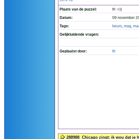
CRYPTO
Plaats van de puzzel:
frl :=))
Datum:
09 november 2
Tags:
beurs
,
mag
,
ma
Gelijkluidende vragen:
Geplaatst door:
frl
288988
Chicago zingt: ik wou dat je 