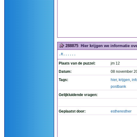
288875
Hier krijgen we informatie ov
.R......
Plaats van de puzzel:
jm 12
Datum:
08 november 2
Tags:
hier
,
krijgen
,
inf
postbank
Gelijkluidende vragen:
Geplaatst door:
estheresther