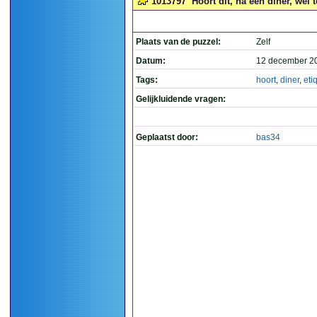
1013797
Hoort dit, na een diner, wel t
Plaats van de puzzel:
Zelf
Datum:
12 december 2
Tags:
hoort
,
diner
,
eti
Gelijkluidende vragen:
Geplaatst door:
bas34