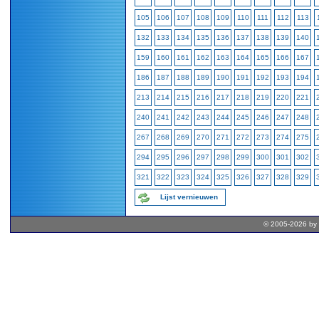
105
106
107
108
109
110
111
112
113
132
133
134
135
136
137
138
139
140
159
160
161
162
163
164
165
166
167
186
187
188
189
190
191
192
193
194
213
214
215
216
217
218
219
220
221
240
241
242
243
244
245
246
247
248
267
268
269
270
271
272
273
274
275
294
295
296
297
298
299
300
301
302
321
322
323
324
325
326
327
328
329
Lijst vernieuwen
© 2005-2026 by 