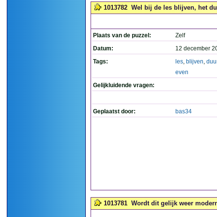
1013782
Wel bij de les blijven, het d
Plaats van de puzzel:
Zelf
Datum:
12 december 2
Tags:
les
,
blijven
,
duu
even
Gelijkluidende vragen:
Geplaatst door:
bas34
1013781
Wordt dit gelijk weer modern