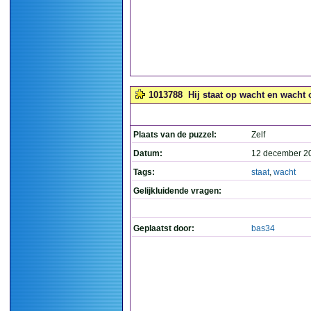
1013788
Hij staat op wacht en wacht o
Plaats van de puzzel:
Zelf
Datum:
12 december 2
Tags:
staat
,
wacht
Gelijkluidende vragen:
Geplaatst door:
bas34