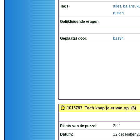
Tags:
alles
,
balans
,
k
rusten
Gelijkluidende vragen:
Geplaatst door:
bas34
1013783
Toch knap je er van op. (6)
Plaats van de puzzel:
Zelf
Datum:
12 december 2