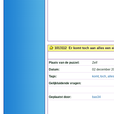
1013112
Er komt toch aan alles een ei
Plaats van de puzzel:
Zelf
Datum:
02 december 2
Tags:
komt
,
toch
,
alle
Gelijkluidende vragen:
Geplaatst door:
bas34