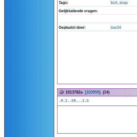
Tags:
toch
,
knap
Gelijkluidende vragen:
Geplaatst door:
bas34
1013782a
[103959]
. (14)
.R.I..ER...I.G