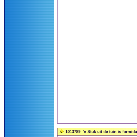
1013789
'n Stuk uit de tuin is formida