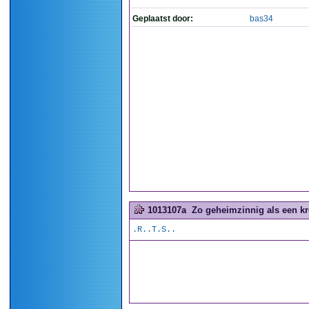
Geplaatst door:
bas34
1013107a
Zo geheimzinnig als een kr
.R..T.S..