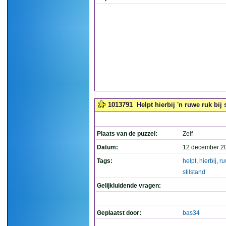
1013791
Helpt hierbij 'n ruwe ruk bij 
Plaats van de puzzel:
Zelf
Datum:
12 december 2
Tags:
helpt
,
hierbij
,
r
stilstand
Gelijkluidende vragen:
Geplaatst door:
bas34