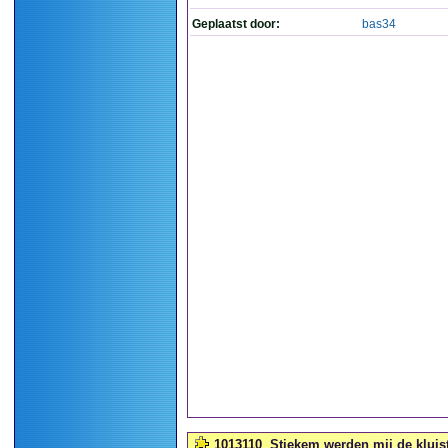
Geplaatst door:
bas34
1013110
Stiekem werden mij de kluist