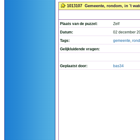
1013107
Gemeente, rondom, in 't wate
Plaats van de puzzel:
Zelf
Datum:
02 december 2
Tags:
gemeente
,
ron
Gelijkluidende vragen:
Geplaatst door:
bas34