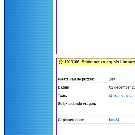
1013106
Stinkt net zo erg als Limburg
Plaats van de puzzel:
Zelf
Datum:
02 december 2
Tags:
stinkt
,
net
,
erg
,
Gelijkluidende vragen:
Geplaatst door:
bas34