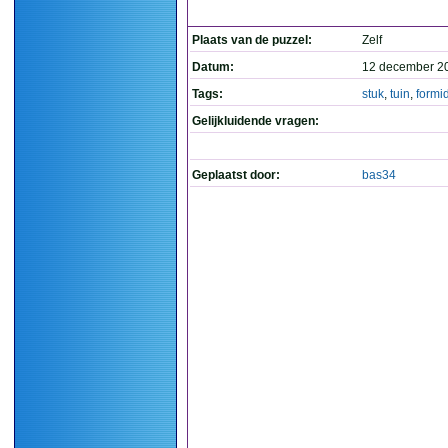
Plaats van de puzzel:
Zelf
Datum:
12 december 2
Tags:
stuk
,
tuin
,
formi
Gelijkluidende vragen:
Geplaatst door:
bas34