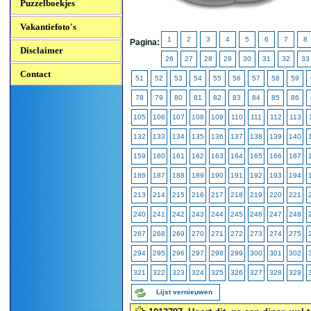
Puzzelboekjes
Vakantiefoto's
1
2
3
4
5
6
7
8
Pagina:
Disclaimer
26
27
28
29
30
31
32
33
Contact
51
52
53
54
55
56
57
58
59
78
79
80
81
82
83
84
85
86
105
106
107
108
109
110
111
112
113
132
133
134
135
136
137
138
139
140
159
160
161
162
163
164
165
166
167
186
187
188
189
190
191
192
193
194
213
214
215
216
217
218
219
220
221
240
241
242
243
244
245
246
247
248
267
268
269
270
271
272
273
274
275
294
295
296
297
298
299
300
301
302
321
322
323
324
325
326
327
328
329
Lijst vernieuwen