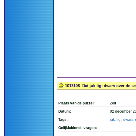
1013108
Dat juk ligt dwars over de sc
Plaats van de puzzel:
Zelf
Datum:
02 december 2
Tags:
juk
,
ligt
,
dwars
,
Gelijkluidende vragen: