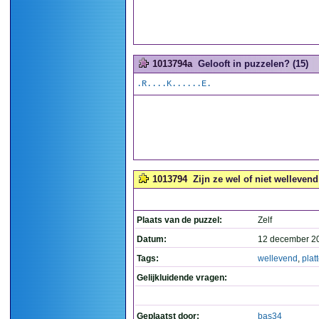
1013794a
Gelooft in puzzelen? (15)
.R....K......E.
1013794
Zijn ze wel of niet wellevend
Plaats van de puzzel:
Zelf
Datum:
12 december 2
Tags:
wellevend
,
plat
Gelijkluidende vragen:
Geplaatst door:
bas34