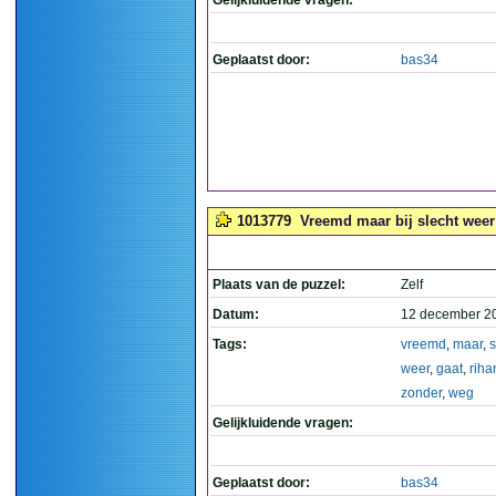
Gelijkluidende vragen:
Geplaatst door:
bas34
1013779
Vreemd maar bij slecht weer 
Plaats van de puzzel:
Zelf
Datum:
12 december 2
Tags:
vreemd
,
maar
,
s
weer
,
gaat
,
riha
zonder
,
weg
Gelijkluidende vragen:
Geplaatst door:
bas34