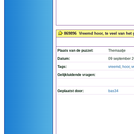
869896
Vreemd hoor, te veel van het 
Plaats van de puzzel:
Themaatje
Datum:
09 september 2
Tags:
vreemd
,
hoor
,
v
Gelijkluidende vragen:
Geplaatst door:
bas34