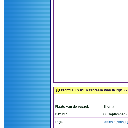
869591
In mijn fantasie was ik rijk. (2
Plaats van de puzzel:
Thema
Datum:
06 september 2
Tags:
fantasie
,
was
,
ri