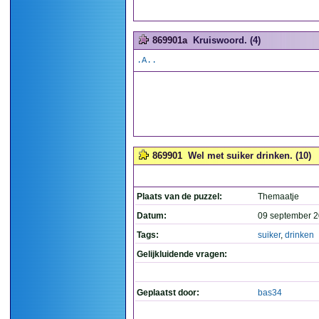
869901a
Kruiswoord. (4)
.A..
869901
Wel met suiker drinken. (10)
Plaats van de puzzel:
Themaatje
Datum:
09 september 2
Tags:
suiker
,
drinken
Gelijkluidende vragen:
Geplaatst door:
bas34