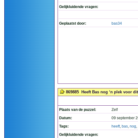
Gelijkluidende vragen:
Geplaatst door:
bas34
869885
Heeft Bas nog ‘n plek voor dit 
Plaats van de puzzel:
Zelf
Datum:
09 september 2
Tags:
heeft
,
bas
,
nog
,
Gelijkluidende vragen: