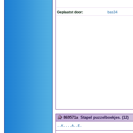
Geplaatst door:
bas34
869571a
Stapel puzzelboekjes. (12)
..K....A..E.