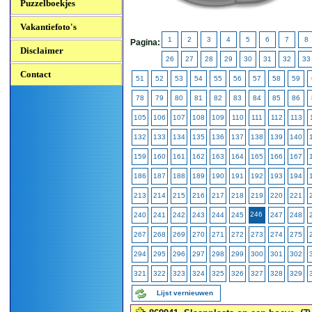
Puzzelboekjes
Vakantiefoto's
1
2
3
4
5
6
7
8
Pagina:
Disclaimer
26
27
28
29
30
31
32
33
Contact
51
52
53
54
55
56
57
58
59
78
79
80
81
82
83
84
85
86
105
106
107
108
109
110
111
112
113
132
133
134
135
136
137
138
139
140
159
160
161
162
163
164
165
166
167
186
187
188
189
190
191
192
193
194
213
214
215
216
217
218
219
220
221
246
240
241
242
243
244
245
247
248
267
268
269
270
271
272
273
274
275
294
295
296
297
298
299
300
301
302
321
322
323
324
325
326
327
328
329
Lijst vernieuwen