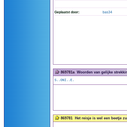
Geplaatst door:
bas34
869781a
Woorden van gelijke strekkin
S..ONI..E.
869781
Het reisje is wel een beetje zu