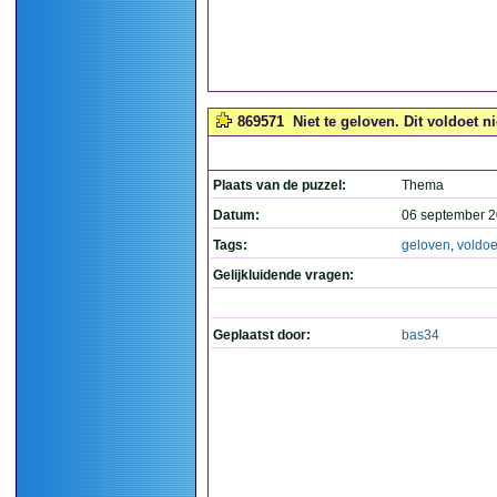
869571
Niet te geloven. Dit voldoet n
Plaats van de puzzel:
Thema
Datum:
06 september 2
Tags:
geloven
,
voldoe
Gelijkluidende vragen:
Geplaatst door:
bas34