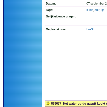
Datum:
07 september 2
Tags:
klinkt
,
duif
,
lijn
Gelijkluidende vragen:
Geplaatst door:
bas34
869677
Het water op de gaspit kookt d