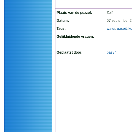
Plaats van de puzzel:
Zelf
Datum:
07 september 2
Tags:
water
,
gaspit
,
ko
Gelijkluidende vragen:
Geplaatst door:
bas34