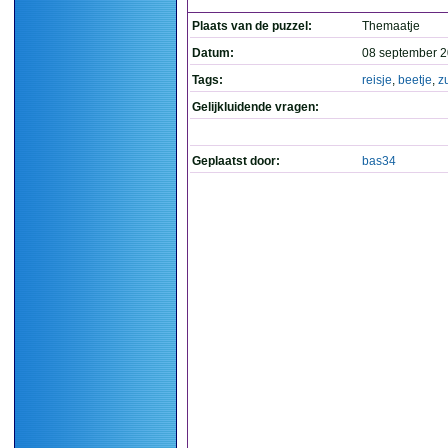
Plaats van de puzzel:
Themaatje
Datum:
08 september 2
Tags:
reisje
,
beetje
,
z
Gelijkluidende vragen:
Geplaatst door:
bas34