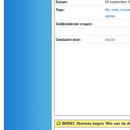
Datum:
06 september 2
Tags:
dik
,
orde
,
hoev
stellen
Gelijkluidende vragen:
Geplaatst door:
bas34
869583
Hiermee begon 'Wie van de dri