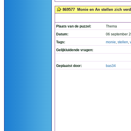
869577
Monie en An stellen zich verde
Plaats van de puzzel:
Thema
Datum:
06 september 2
Tags:
monie
,
stellen
,
Gelijkluidende vragen:
Geplaatst door:
bas34