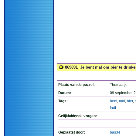
869891
Je bent mal om bier te drinken 
Plaats van de puzzel:
Themaatje
Datum:
09 september 2
Tags:
bent
,
mal
,
bier
,
fruit
Gelijkluidende vragen:
Geplaatst door:
bas34