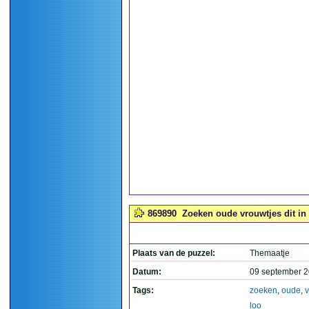
869890
Zoeken oude vrouwtjes dit in 
Plaats van de puzzel:
Themaatje
Datum:
09 september 2
Tags:
zoeken
,
oude
,
v
loo