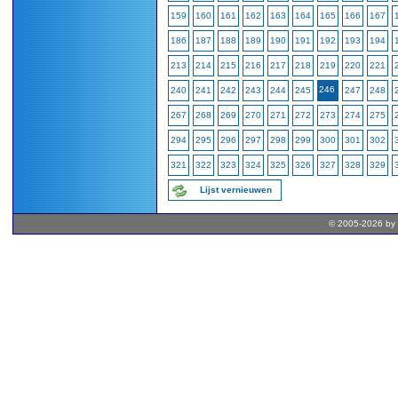
159
160
161
162
163
164
165
166
167
186
187
188
189
190
191
192
193
194
213
214
215
216
217
218
219
220
221
246
240
241
242
243
244
245
247
248
267
268
269
270
271
272
273
274
275
294
295
296
297
298
299
300
301
302
321
322
323
324
325
326
327
328
329
Lijst vernieuwen
© 2005-2026 by 