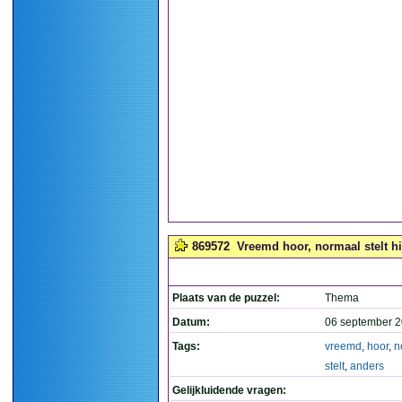
869572
Vreemd hoor, normaal stelt hij
Plaats van de puzzel:
Thema
Datum:
06 september 2
Tags:
vreemd
,
hoor
,
n
stelt
,
anders
Gelijkluidende vragen: