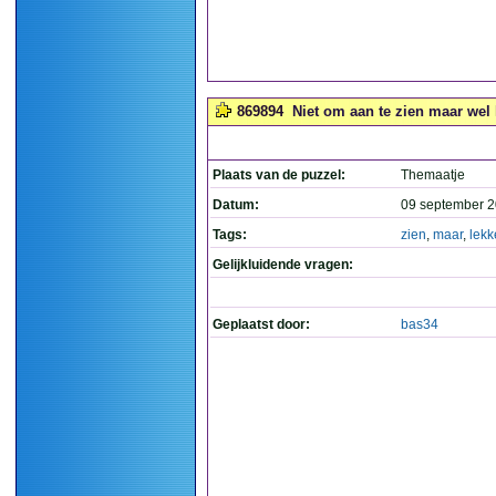
869894
Niet om aan te zien maar wel l
Plaats van de puzzel:
Themaatje
Datum:
09 september 2
Tags:
zien
,
maar
,
lekk
Gelijkluidende vragen:
Geplaatst door:
bas34