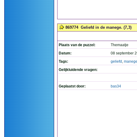
869774
Geliefd in de manege. (7,3)
Plaats van de puzzel:
Themaatje
Datum:
08 september 2
Tags:
geliefd
,
maneg
Gelijkluidende vragen:
Geplaatst door:
bas34