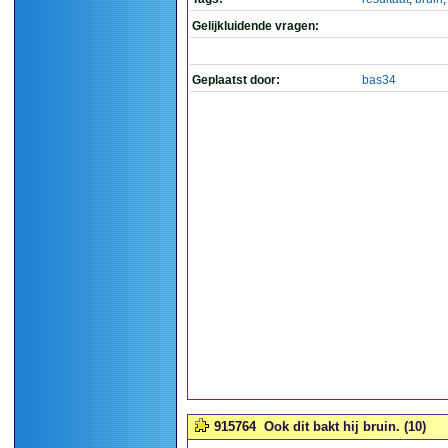
Gelijkluidende vragen:
Geplaatst door:
bas34
915764
Ook dit bakt hij bruin. (10)