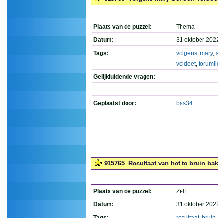
Plaats van de puzzel:
Thema
Datum:
31 oktober 202
Tags:
volgens
,
mary
,
voldoet
,
forumli
Gelijkluidende vragen:
Geplaatst door:
bas34
915765
Resultaat van het te bruin bak
Plaats van de puzzel:
Zelf
Datum:
31 oktober 202
Tags:
resultaat
,
bruin