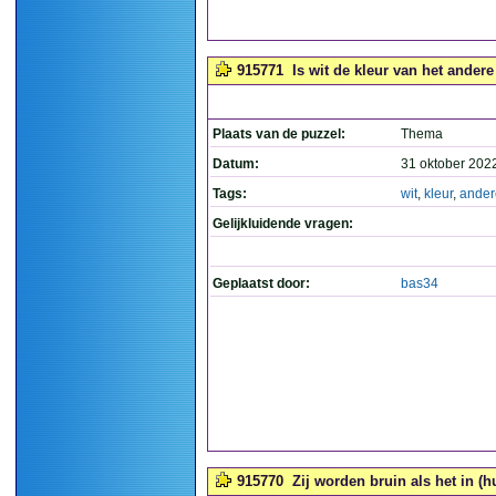
915771
Is wit de kleur van het andere 
Plaats van de puzzel:
Thema
Datum:
31 oktober 202
Tags:
wit
,
kleur
,
ander
Gelijkluidende vragen:
Geplaatst door:
bas34
915770
Zij worden bruin als het in (h