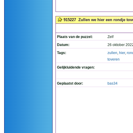
915227
Zullen we hier een rondje tov
Plaats van de puzzel:
Zelf
Datum:
26 oktober 202
Tags:
zullen
,
hier
,
ron
toveren
Gelijkluidende vragen:
Geplaatst door:
bas34