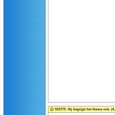
915775
Hij begrijpt het thema niet. (4,