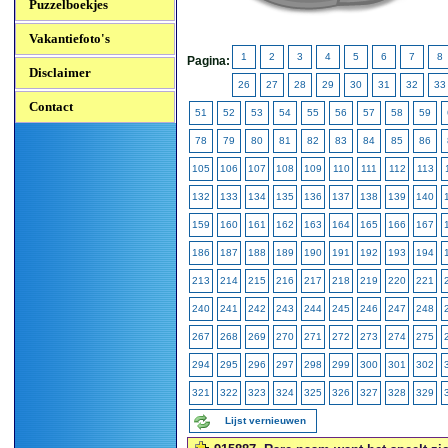
Puzzelboekjes
Vakantiefoto's
1
2
3
4
5
6
7
8
Pagina:
Disclaimer
26
27
28
29
30
31
32
33
Contact
51
52
53
54
55
56
57
58
59
78
79
80
81
82
83
84
85
86
105
106
107
108
109
110
111
112
113
132
133
134
135
136
137
138
139
140
159
160
161
162
163
164
165
166
167
186
187
188
189
190
191
192
193
194
213
214
215
216
217
218
219
220
221
240
241
242
243
244
245
246
247
248
267
268
269
270
271
272
273
274
275
294
295
296
297
298
299
300
301
302
321
322
323
324
325
326
327
328
329
Lijst vernieuwen