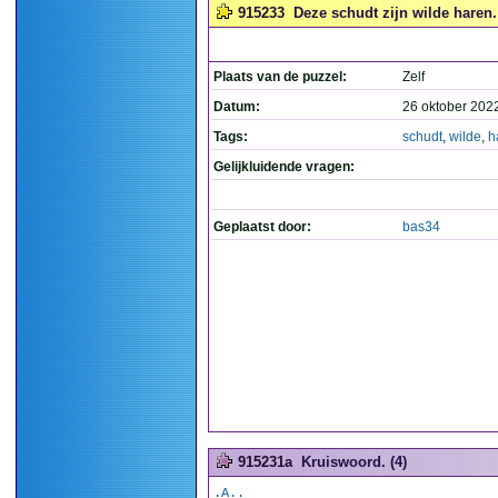
915233
Deze schudt zijn wilde haren.
Plaats van de puzzel:
Zelf
Datum:
26 oktober 202
Tags:
schudt
,
wilde
,
h
Gelijkluidende vragen:
Geplaatst door:
bas34
915231a
Kruiswoord. (4)
.A..