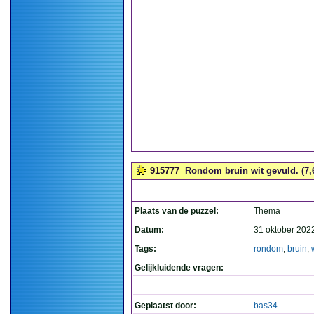
915777
Rondom bruin wit gevuld. (7,
Plaats van de puzzel:
Thema
Datum:
31 oktober 202
Tags:
rondom
,
bruin
,
Gelijkluidende vragen:
Geplaatst door:
bas34