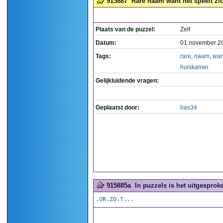
915887
Rare naam want het speelt zic
Plaats van de puzzel:
Zelf
Datum:
01 november 2
Tags:
rare
,
naam
,
wan
huiskamer
Gelijkluidende vragen:
Geplaatst door:
bas34
915885a
In puzzels is het uitgesproke
.OR.ZO.T...