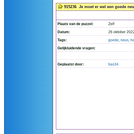
915236
Je moet er wel een goede neu
Plaats van de puzzel:
Zelf
Datum:
26 oktober 202
Tags:
goede
,
neus
,
h
Gelijkluidende vragen:
Geplaatst door:
bas34