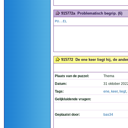
915772a
Problematisch begrip. (6)
PU..EL
915772
De ene keer liegt hij, de ander
Plaats van de puzzel:
Thema
Datum:
31 oktober 202
Tags:
ene
,
keer
,
liegt
,
Gelijkluidende vragen:
Geplaatst door:
bas34