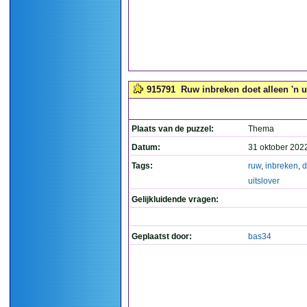
915791
Ruw inbreken doet alleen 'n ui
Plaats van de puzzel:
Thema
Datum:
31 oktober 202
Tags:
ruw
,
inbreken
,
d
uitslover
Gelijkluidende vragen:
Geplaatst door:
bas34