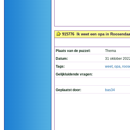
915776
Ik weet een opa in Roosendaal, h
Plaats van de puzzel:
Thema
Datum:
31 oktober 202
Tags:
weet
,
opa
,
roos
Gelijkluidende vragen:
Geplaatst door:
bas34