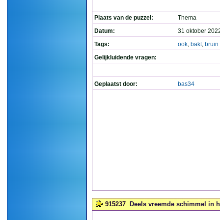
Plaats van de puzzel:
Thema
Datum:
31 oktober 202
Tags:
ook
,
bakt
,
bruin
Gelijkluidende vragen:
Geplaatst door:
bas34
915237
Deels vreemde schimmel in he