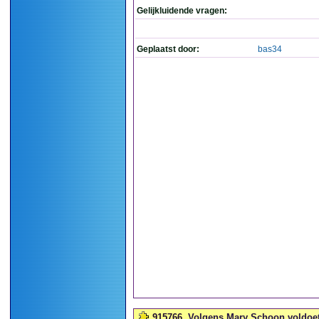
Gelijkluidende vragen:
Geplaatst door:
bas34
915766
Volgens Mary Schoon voldoet '