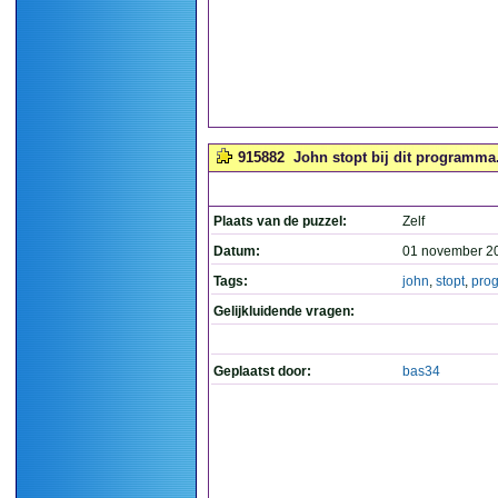
915882
John stopt bij dit programma.
Plaats van de puzzel:
Zelf
Datum:
01 november 2
Tags:
john
,
stopt
,
pro
Gelijkluidende vragen:
Geplaatst door:
bas34