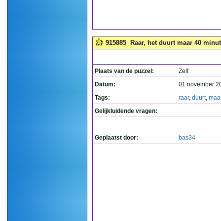
915885
Raar, het duurt maar 40 minut
Plaats van de puzzel:
Zelf
Datum:
01 november 2
Tags:
raar
,
duurt
,
maa
Gelijkluidende vragen:
Geplaatst door:
bas34