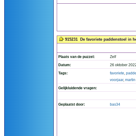
915231
De favoriete paddenstoel in h
Plaats van de puzzel:
Zelf
Datum:
26 oktober 202
Tags:
favoriete
,
padde
voorjaar
,
martin
Gelijkluidende vragen:
Geplaatst door:
bas34