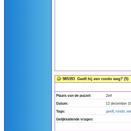
985393
Geeft hij een rondo weg? (5)
Plaats van de puzzel:
Zelf
Datum:
12 december 2
Tags:
geeft
,
rondo
,
w
Gelijkluidende vragen: