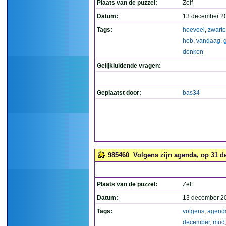
Plaats van de puzzel:
Zelf
Datum:
13 december 2
Tags:
hoeveel
,
zwarte
heb
,
vandaag
,
denken
Gelijkluidende vragen:
Geplaatst door:
bas34
985460
Volgens zijn agenda, op 31 de
Plaats van de puzzel:
Zelf
Datum:
13 december 2
Tags:
volgens
,
agend
december
,
mud