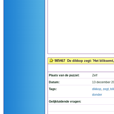
985467
De dikkop zegt: 'Het bliksemt,
Plaats van de puzzel:
Zelf
Datum:
13 december 2
Tags:
dikkop
,
zegt
,
bl
donder
Gelijkluidende vragen: