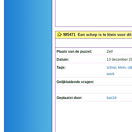
985471
Een schop is te klein voor dit
Plaats van de puzzel:
Zelf
Datum:
13 december 2
Tags:
schop
,
klein
,
ui
werk
Gelijkluidende vragen:
Geplaatst door:
bas34