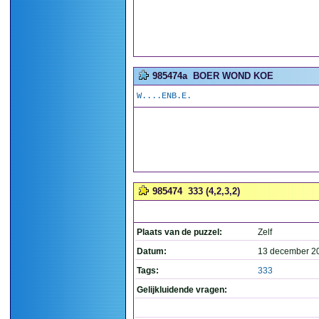
985474a
BOER WOND KOE
W....ENB.E.
985474
333 (4,2,3,2)
Plaats van de puzzel:
Zelf
Datum:
13 december 2
Tags:
333
Gelijkluidende vragen: