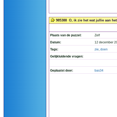
985388
O, ik zie het wat jullie aan het
Plaats van de puzzel:
Zelf
Datum:
12 december 2
Tags:
zie
,
doen
Gelijkluidende vragen:
Geplaatst door:
bas34