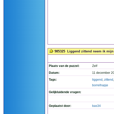
985325
Liggend zittend neem ik mijn 
Plaats van de puzzel:
Zelf
Datum:
11 december 2
Tags:
liggend
,
zittend
borrelhapje
Gelijkluidende vragen:
Geplaatst door:
bas34