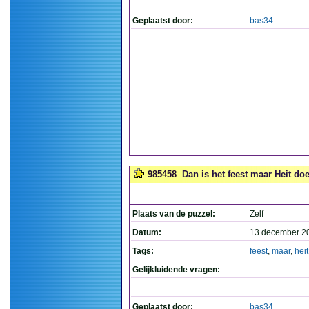
Geplaatst door:
bas34
985458
Dan is het feest maar Heit doe
Plaats van de puzzel:
Zelf
Datum:
13 december 2
Tags:
feest
,
maar
,
heit
Gelijkluidende vragen:
Geplaatst door:
bas34