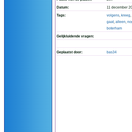
Datum:
11 december 2
Tags:
volgens
,
kreeg
,
gaat
,
alleen
,
no
boterham
Gelijkluidende vragen:
Geplaatst door:
bas34