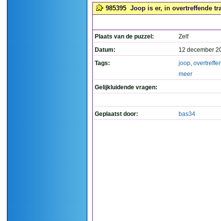
985395
Joop is er, in overtreffende tr
Plaats van de puzzel:
Zelf
Datum:
12 december 2
Tags:
joop
,
overtreffe
meer
Gelijkluidende vragen:
Geplaatst door:
bas34