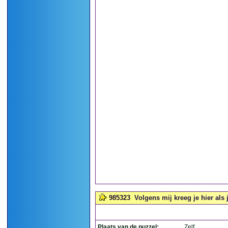
985323
Volgens mij kreeg je hier als 
Plaats van de puzzel:
Zelf