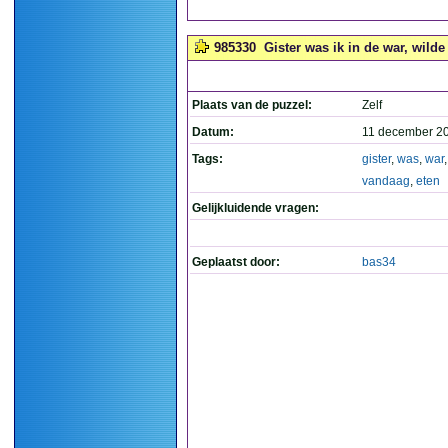
985330
Gister was ik in de war, wilde
Plaats van de puzzel:
Zelf
Datum:
11 december 2
Tags:
gister
,
was
,
war
vandaag
,
eten
Gelijkluidende vragen:
Geplaatst door:
bas34