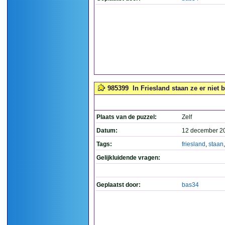
985399
In Friesland staan ze er niet bij
Plaats van de puzzel:
Zelf
Datum:
12 december 2
Tags:
friesland
,
staan
Gelijkluidende vragen:
Geplaatst door:
bas34