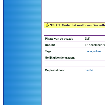
985391
Onder het motto van: We willen
Plaats van de puzzel:
Zelf
Datum:
12 december 2
Tags:
motto
,
willen
Gelijkluidende vragen:
Geplaatst door:
bas34