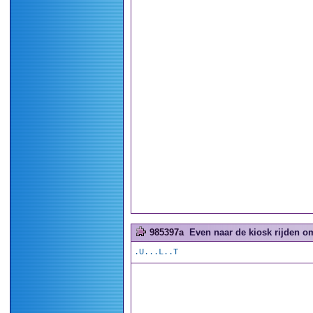
985397a
Even naar de kiosk rijden o
.U...L..T