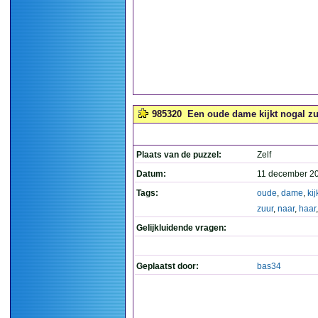
985320
Een oude dame kijkt nogal zu
Plaats van de puzzel:
Zelf
Datum:
11 december 2
Tags:
oude
,
dame
,
kij
zuur
,
naar
,
haar
Gelijkluidende vragen:
Geplaatst door:
bas34