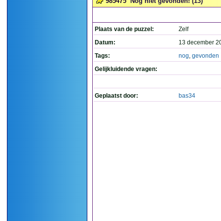
985475
Nog niet gevonden! (13)
Plaats van de puzzel:
Zelf
Datum:
13 december 2
Tags:
nog
,
gevonden
Gelijkluidende vragen:
Geplaatst door:
bas34