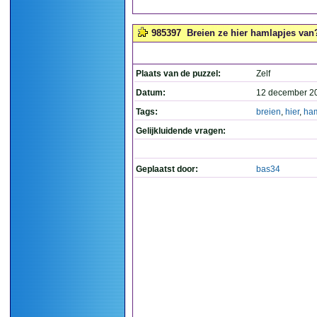
985397
Breien ze hier hamlapjes van?
Plaats van de puzzel:
Zelf
Datum:
12 december 2
Tags:
breien
,
hier
,
ham
Gelijkluidende vragen:
Geplaatst door:
bas34