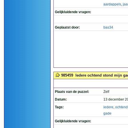
aardappels
,
jaa
Gelijkluidende vragen:
Geplaatst door:
bas34
985459
Iedere ochtend stond mijn gad
Plaats van de puzzel:
Zelf
Datum:
13 december 2
Tags:
iedere
,
ochtend
gade
Gelijkluidende vragen: