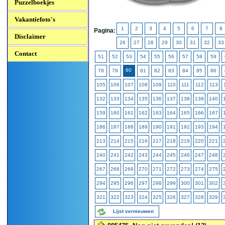
Puzzelboekjes
Vakantiefoto's
1
2
3
4
5
6
7
8
Pagina:
Disclaimer
26
27
28
29
30
31
32
33
Contact
51
52
53
54
55
56
57
58
59
80
78
79
81
82
83
84
85
86
105
106
107
108
109
110
111
112
113
132
133
134
135
136
137
138
139
140
159
160
161
162
163
164
165
166
167
186
187
188
189
190
191
192
193
194
213
214
215
216
217
218
219
220
221
240
241
242
243
244
245
246
247
248
267
268
269
270
271
272
273
274
275
294
295
296
297
298
299
300
301
302
321
322
323
324
325
326
327
328
329
Lijst vernieuwen