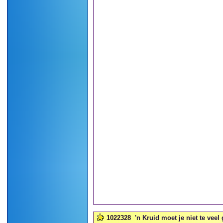
1022328
'n Kruid moet je niet te veel