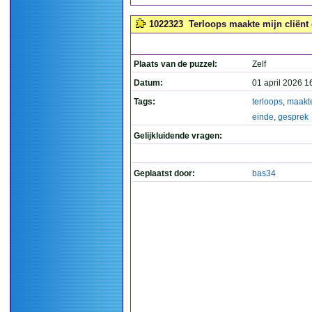
1022323
Terloops maakte mijn cliënt 
Plaats van de puzzel:
Zelf
Datum:
01 april 2026 1
Tags:
terloops
,
maakt
einde
,
gesprek
Gelijkluidende vragen:
Geplaatst door:
bas34