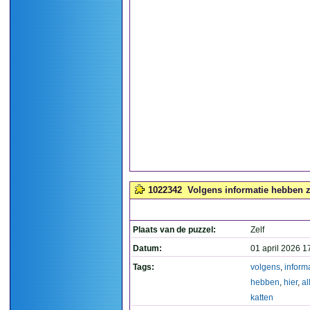
1022342
Volgens informatie hebben ze
Plaats van de puzzel:
Zelf
Datum:
01 april 2026 1
Tags:
volgens
,
inform
hebben
,
hier
,
al
katten