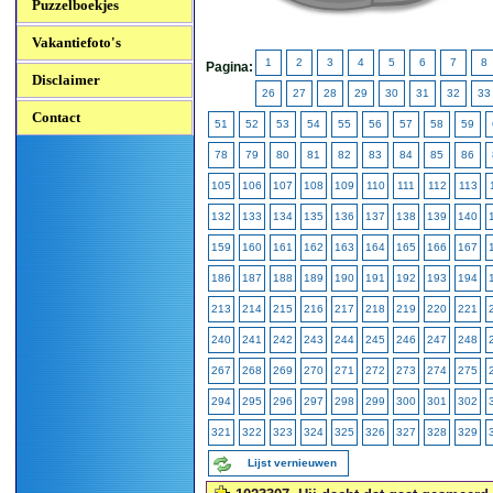
Puzzelboekjes
Vakantiefoto's
1
2
3
4
5
6
7
8
Pagina:
Disclaimer
26
27
28
29
30
31
32
33
Contact
51
52
53
54
55
56
57
58
59
78
79
80
81
82
83
84
85
86
105
106
107
108
109
110
111
112
113
132
133
134
135
136
137
138
139
140
159
160
161
162
163
164
165
166
167
186
187
188
189
190
191
192
193
194
213
214
215
216
217
218
219
220
221
240
241
242
243
244
245
246
247
248
267
268
269
270
271
272
273
274
275
294
295
296
297
298
299
300
301
302
321
322
323
324
325
326
327
328
329
Lijst vernieuwen