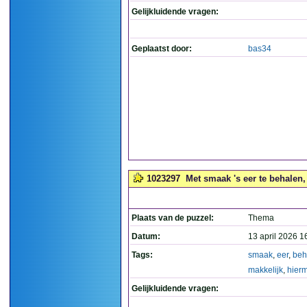
Gelijkluidende vragen:
Geplaatst door:
bas34
1023297
Met smaak 's eer te behalen,
Plaats van de puzzel:
Thema
Datum:
13 april 2026 1
Tags:
smaak
,
eer
,
beh
makkelijk
,
hier
Gelijkluidende vragen: