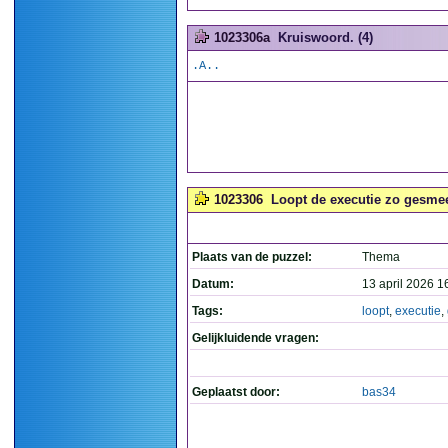
1023306a
Kruiswoord. (4)
.A..
1023306
Loopt de executie zo gesmeer
Plaats van de puzzel:
Thema
Datum:
13 april 2026 1
Tags:
loopt
,
executie
,
Gelijkluidende vragen:
Geplaatst door:
bas34