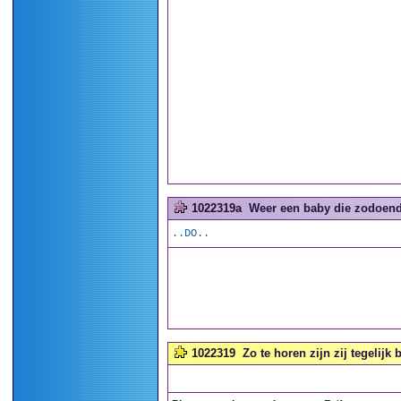
1022319a
Weer een baby die zodoende
..DO..
1022319
Zo te horen zijn zij tegelijk 