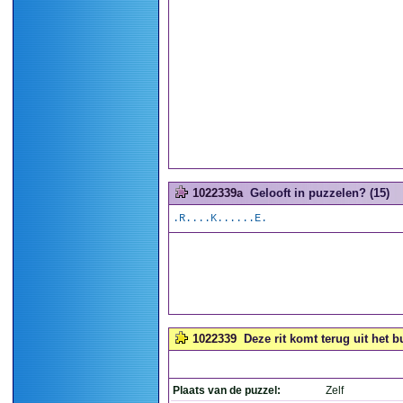
1022339a
Gelooft in puzzelen? (15)
.R....K......E.
1022339
Deze rit komt terug uit het b
Plaats van de puzzel:
Zelf