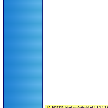
1022325
Heel egoïstisch! (4,4,2,2,4,3,