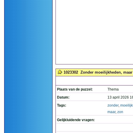
1023302
Zonder moeilijkheden, maar n
Plaats van de puzzel:
Thema
Datum:
13 april 2026 1
Tags:
zonder
,
moeilij
maar
,
zon
Gelijkluidende vragen: