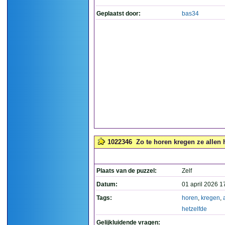
Geplaatst door:
bas34
1022346
Zo te horen kregen ze allen h
Plaats van de puzzel:
Zelf
Datum:
01 april 2026 1
Tags:
horen
,
kregen
,
hetzelfde
Gelijkluidende vragen: