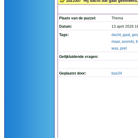
1023307
Hij dacht dat gaat gesmeerd, 
Plaats van de puzzel:
Thema
Datum:
13 april 2026 1
Tags:
dacht
,
gaat
,
ge
maar
,
avonds
,
t
was
,
pret
Gelijkluidende vragen:
Geplaatst door:
bas34