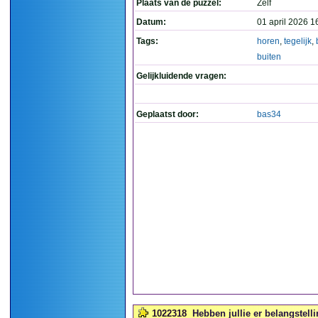
Plaats van de puzzel:
Zelf
Datum:
01 april 2026 1
Tags:
horen
,
tegelijk
,
buiten
Gelijkluidende vragen:
Geplaatst door:
bas34
1022318
Hebben jullie er belangstelli