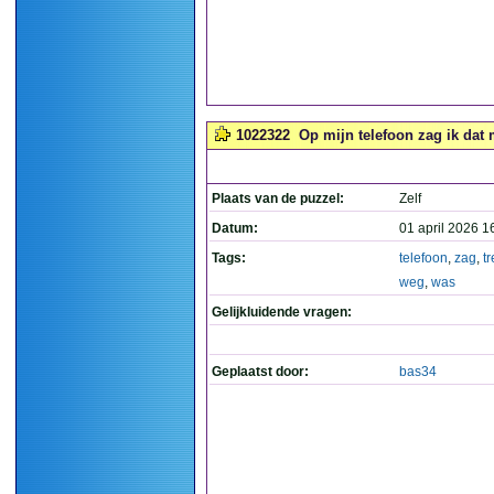
1022322
Op mijn telefoon zag ik dat m
Plaats van de puzzel:
Zelf
Datum:
01 april 2026 1
Tags:
telefoon
,
zag
,
tr
weg
,
was
Gelijkluidende vragen:
Geplaatst door:
bas34