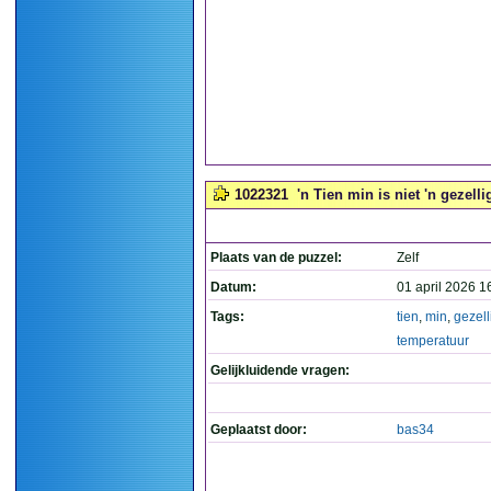
1022321
'n Tien min is niet 'n gezelli
Plaats van de puzzel:
Zelf
Datum:
01 april 2026 1
Tags:
tien
,
min
,
gezell
temperatuur
Gelijkluidende vragen:
Geplaatst door:
bas34