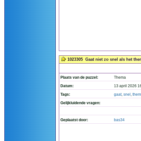
1023305
Gaat niet zo snel als het the
Plaats van de puzzel:
Thema
Datum:
13 april 2026 1
Tags:
gaat
,
snel
,
the
Gelijkluidende vragen:
Geplaatst door:
bas34