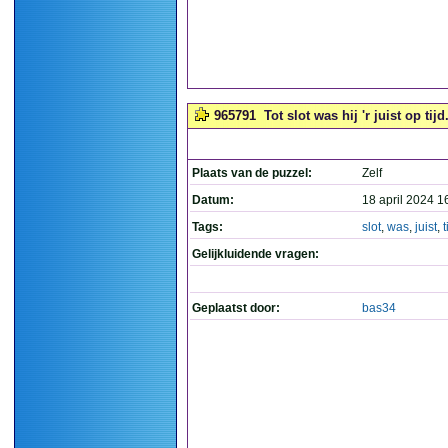
965791
Tot slot was hij 'r juist op tijd.
Plaats van de puzzel:
Zelf
Datum:
18 april 2024 1
Tags:
slot
,
was
,
juist
,
t
Gelijkluidende vragen:
Geplaatst door:
bas34