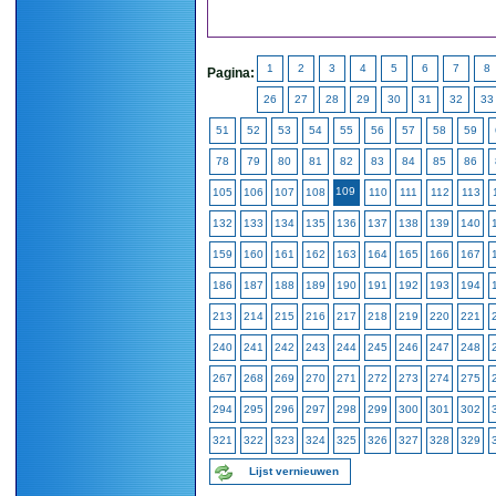
1
2
3
4
5
6
7
8
Pagina:
26
27
28
29
30
31
32
33
51
52
53
54
55
56
57
58
59
78
79
80
81
82
83
84
85
86
109
105
106
107
108
110
111
112
113
132
133
134
135
136
137
138
139
140
159
160
161
162
163
164
165
166
167
186
187
188
189
190
191
192
193
194
213
214
215
216
217
218
219
220
221
240
241
242
243
244
245
246
247
248
267
268
269
270
271
272
273
274
275
294
295
296
297
298
299
300
301
302
321
322
323
324
325
326
327
328
329
Lijst vernieuwen