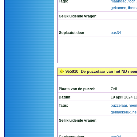
Tags:
maandag
,
toch
gekomen
,
them
Gelijkluidende vragen:
Geplaatst door:
bas34
965910
De puzzelaar van het ND neemt 
Plaats van de puzzel:
Zelf
Datum:
19 april 2024 1
Tags:
puzzelaar
,
nee
gemakkelijk
,
ne
Gelijkluidende vragen: