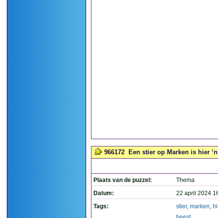
966172
Een stier op Marken is hier ‘n
Plaats van de puzzel:
Thema
Datum:
22 april 2024 1
Tags:
stier
,
marken
,
hi
beest