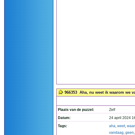
966353
Aha, nu weet ik waarom we va
Plaats van de puzzel:
Zelf
Datum:
24 april 2024 1
Tags:
aha
,
weet
,
waa
vandaag
,
geen