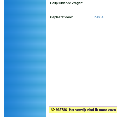
Gelijkluidende vragen:
Geplaatst door:
bas34
965786
Het verwijt vind ik maar zozo l