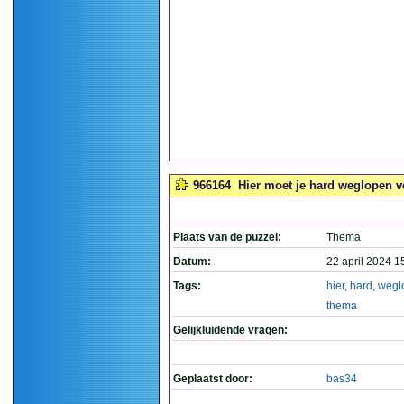
966164
Hier moet je hard weglopen vo
Plaats van de puzzel:
Thema
Datum:
22 april 2024 1
Tags:
hier
,
hard
,
wegl
thema
Gelijkluidende vragen:
Geplaatst door:
bas34