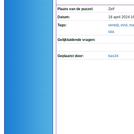
Plaats van de puzzel:
Zelf
Datum:
18 april 2024 1
Tags:
verwijt
,
vind
,
ma
lala
Gelijkluidende vragen:
Geplaatst door:
bas34