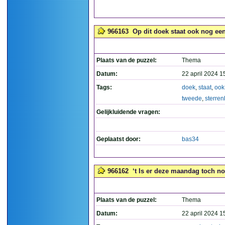
966163
Op dit doek staat ook nog een
Plaats van de puzzel:
Thema
Datum:
22 april 2024 1
Tags:
doek
,
staat
,
ook
tweede
,
sterre
Gelijkluidende vragen:
Geplaatst door:
bas34
966162
‘t Is er deze maandag toch n
Plaats van de puzzel:
Thema
Datum:
22 april 2024 1