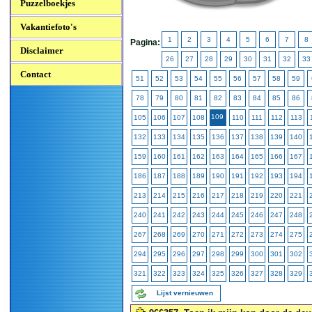
Puzzelboekjes
Vakantiefoto's
1
2
3
4
5
6
7
8
Pagina:
Disclaimer
26
27
28
29
30
31
32
33
Contact
51
52
53
54
55
56
57
58
59
78
79
80
81
82
83
84
85
86
109
105
106
107
108
110
111
112
113
132
133
134
135
136
137
138
139
140
159
160
161
162
163
164
165
166
167
186
187
188
189
190
191
192
193
194
213
214
215
216
217
218
219
220
221
240
241
242
243
244
245
246
247
248
267
268
269
270
271
272
273
274
275
294
295
296
297
298
299
300
301
302
321
322
323
324
325
326
327
328
329
Lijst vernieuwen