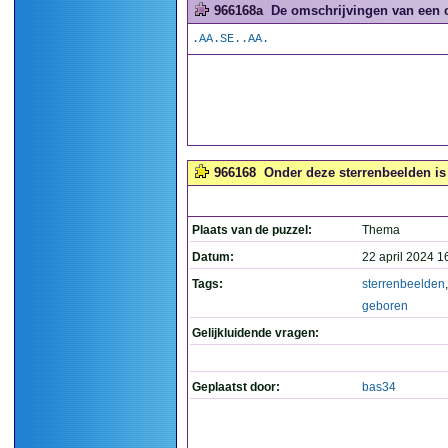
966168a
De omschrijvingen van een 
.AA.SE..AA.
966168
Onder deze sterrenbeelden is 
Plaats van de puzzel:
Thema
Datum:
22 april 2024 1
Tags:
sterrenbeelden
geboren
Gelijkluidende vragen:
Geplaatst door:
bas34