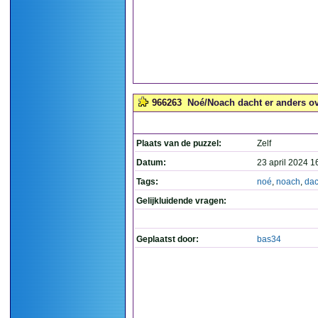
966263
Noé/Noach dacht er anders ove
Plaats van de puzzel:
Zelf
Datum:
23 april 2024 1
Tags:
noé
,
noach
,
dac
Gelijkluidende vragen:
Geplaatst door:
bas34