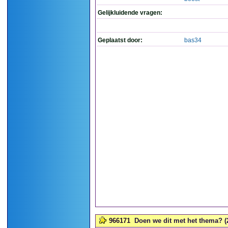
Gelijkluidende vragen:
Geplaatst door:
bas34
966171
Doen we dit met het thema? (2