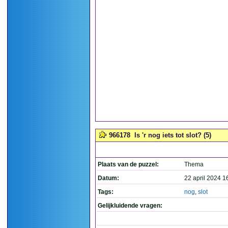
966178
Is 'r nog iets tot slot? (5)
Plaats van de puzzel:
Thema
Datum:
22 april 2024 1
Tags:
nog
,
slot
Gelijkluidende vragen: