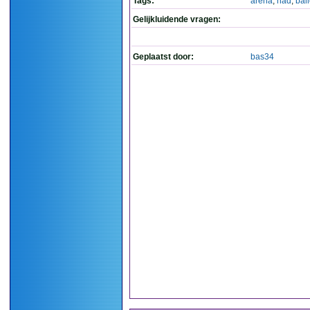
Tags:
arena
,
had
,
bal
Gelijkluidende vragen:
Geplaatst door:
bas34