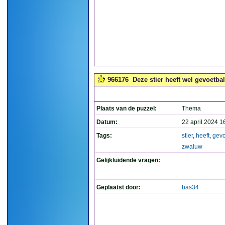
966176
Deze stier heeft wel gevoetba
Plaats van de puzzel:
Thema
Datum:
22 april 2024 1
Tags:
stier
,
heeft
,
gevo
zwaluw
Gelijkluidende vragen:
Geplaatst door:
bas34