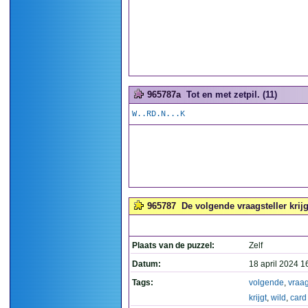
965787a
Tot en met zetpil. (11)
W..RD.N...K
965787
De volgende vraagsteller krijgt
Plaats van de puzzel:
Zelf
Datum:
18 april 2024 1
Tags:
volgende
,
vraag
krijgt
,
wild
,
card