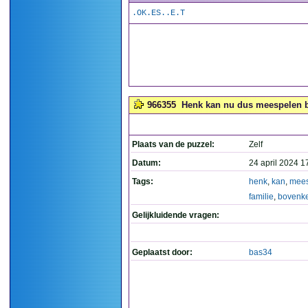
.OK.ES..E.T
966355
Henk kan nu dus meespelen bij
Plaats van de puzzel:
Zelf
Datum:
24 april 2024 1
Tags:
henk
,
kan
,
mee
familie
,
bovenk
Gelijkluidende vragen:
Geplaatst door:
bas34