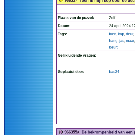
966357
Toen ik mijn kop door de deur 
Plaats van de puzzel:
Zelf
Datum:
24 april 2024 1
Tags:
toen
,
kop
,
deur
,
hang
,
jas
,
maar
beurt
Gelijkluidende vragen:
Geplaatst door:
bas34
966355a
De bekrompenheid van een pu