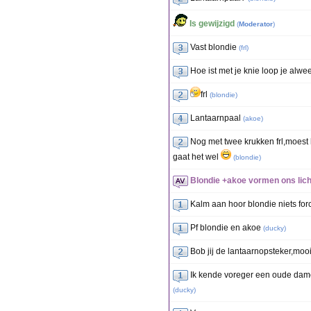
Is gewijzigd
(
Moderator
)
Vast blondie
(
frl
)
Hoe ist met je knie loop je alwe
frl
(
blondie
)
Lantaarnpaal
(
akoe
)
Nog met twee krukken frl,moest 
gaat het wel
(
blondie
)
Blondie +akoe vormen ons licht
Kalm aan hoor blondie niets for
Pf blondie en akoe
(
ducky
)
Bob jij de lantaarnopsteker,mo
Ik kende voreger een oude dame 
(
ducky
)