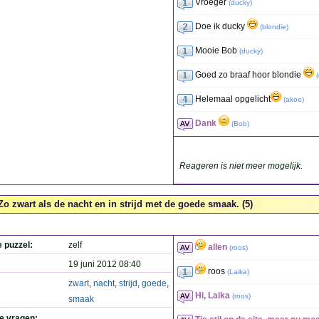
Vroeger
(
ducky
)
Doe ik ducky
(
blondie
)
Mooie Bob
(
ducky
)
Goed zo braaf hoor blondie
(
Helemaal opgelicht
(
akoe
)
Dank
(
Bob
)
Reageren is niet meer mogelijk.
Zo zwart als de nacht en in strijd met de goede smaak. (5)
e puzzel:
zelf
allen
(
roos
)
19 juni 2012 08:40
roos
(
Laika
)
zwart
,
nacht
,
strijd
,
goede
,
Hi, Laika
(
roos
)
smaak
de vragen: