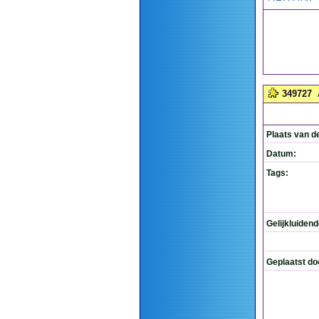
349727
Plaats van d
Datum:
Tags:
Gelijkluiden
Geplaatst do