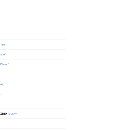
omo
)
ucky
)
Gizmo
)
ac
)
e
)
Gizmo
(
ducky
)