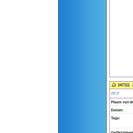
347311
ZELF
Plaats van d
Datum:
Tags:
Gelijkluiden