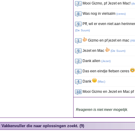
Mooi Gizmo, pf Jezet en Mac!
(
dw
Was nog in vielsalm
(
ceres
)
Pff, wil er even niet aan herin
(
De Suum
)
Gizmo en pf jezet en mac
(
Al
Jezet en Mac
(
De Suum
)
Dank allen
(
Jezet
)
Das een eindje fietsen ceres
Dank
(
Mac
)
Mooi Gizmo en Jezet en Mac pf
Reageren is niet meer mogelijk.
Vakkenvuller die naar oplossingen zoekt. (9)