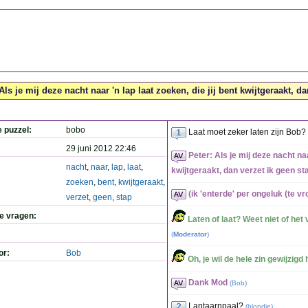
Als je mij deze nacht naar 'n lap laat zoeken, die jij bent kwijtgeraakt, da
e puzzel:
bobo
Laat moet zeker laten zijn Bob?
29 juni 2012 22:46
Peter: Als je mij deze nacht naar
nacht
,
naar
,
lap
,
laat
,
kwijtgeraakt, dan verzet ik geen st
zoeken
,
bent
,
kwijtgeraakt
,
(ik 'enterde' per ongeluk (te vr
verzet
,
geen
,
stap
de vragen:
Laten of laat? Weet niet of het 
(
Moderator
)
or:
Bob
Oh, je wil de hele zin gewijzigd h
Dank Mod
(
Bob
)
Lantaarnpaal?
(
blondie
)