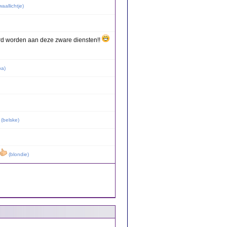
aallichtje
)
nerd worden aan deze zware diensten!!
ba
)
(
belske
)
(
blondie
)