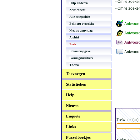
- Om te zoeken
Help anderen
- Om te zoeke
Zelfbedacht
Alle categorieën
Antwoor
Beknopt overzicht
Nieuwe aanvraag
Antwoord
Archief
Antwoord
Zoek
Inhoudsopgave
Antwoord
Forumgebruikers
Thema
Toevoegen
Statistieken
Help
Nieuws
Enquête
Trefwoord(en):
Links
Puzzelboekjes
Zoeken op: