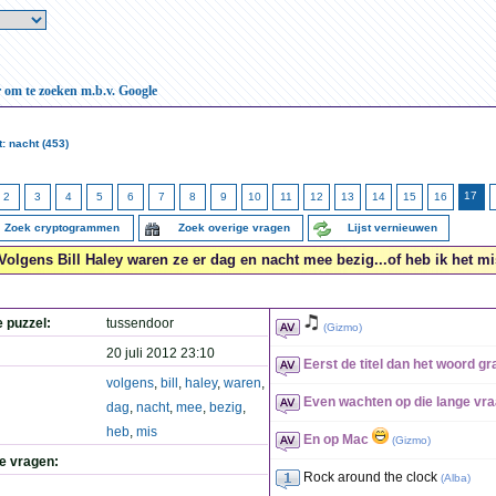
r om te zoeken m.b.v. Google
: nacht (453)
17
2
3
4
5
6
7
8
9
10
11
12
13
14
15
16
Zoek cryptogrammen
Zoek overige vragen
Lijst vernieuwen
Volgens Bill Haley waren ze er dag en nacht mee bezig...of heb ik het mi
e puzzel:
tussendoor
(
Gizmo
)
20 juli 2012 23:10
Eerst de titel dan het woord g
volgens
,
bill
,
haley
,
waren
,
Even wachten op die lange vr
dag
,
nacht
,
mee
,
bezig
,
heb
,
mis
En op Mac
(
Gizmo
)
de vragen:
Rock around the clock
(
Alba
)