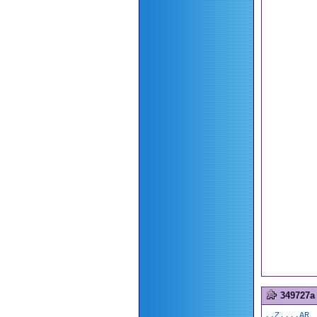
349727a
..Z....AR