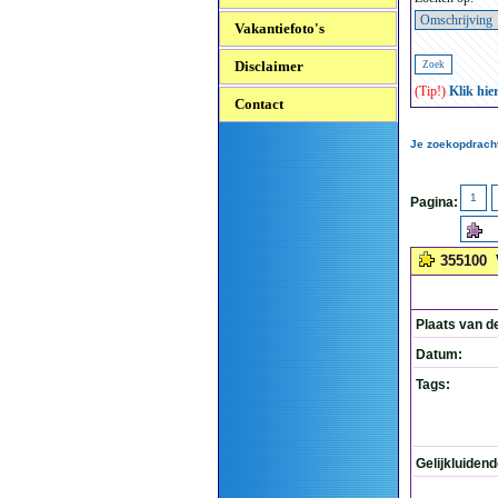
Vakantiefoto's
Disclaimer
(Tip!)
Klik hie
Contact
Je zoekopdracht
1
Pagina:
355100
Plaats van d
Datum:
Tags:
Gelijkluiden