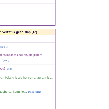
n verzet ik geen stap (12)
(
ducky
)
 'n lap laat zoeken, die jij bent
ap
(
Bob
)
oeg)
(
Bob
)
van belang is als het een anagram is.....
ebben.... komt 'ie....
(
Moderator
)