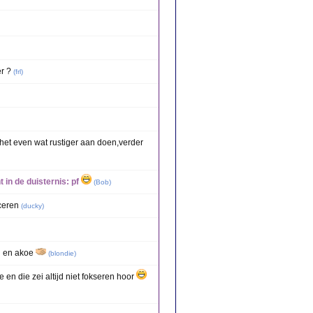
er ?
(
frl
)
het even wat rustiger aan doen,verder
 in de duisternis: pf
(
Bob
)
ceren
(
ducky
)
oi en akoe
(
blondie
)
en die zei altijd niet fokseren hoor