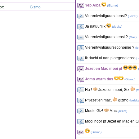
Yep Alba
(
Gizmo
)
or:
Gizmo
Vierentwintiguursdienst?
(
Jezet
)
Ja natuurlijk
(
ducky
)
Vierentwintiguursdienst ?
(
Mac
)
Vierentwintiguurseconomie ?
(
j
Ik dacht al aan ploegendienst
(
d
Jezet en Mac mooi pf
(
Jomo warm dus
(
Gizmo
)
Ha !
Jezet en mooi, Giz
(
M
Pf jezet en mac,
gizmo
(
belsk
Mooie Giz!
Mac
(
Jezet
)
Mooi hoor pf Jezet en Mac en 
(
Gizmo
)