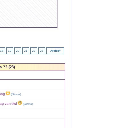
18
19
20
21
22
23
Archief
s ?? (23)
raag
(
Gizmo
)
aag van dwl
(
Gizmo
)