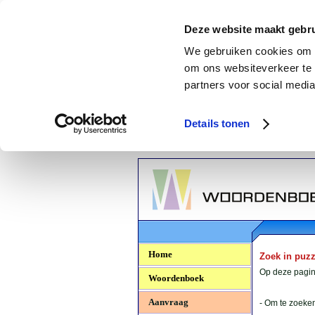
Deze website maakt gebru
We gebruiken cookies om c
om ons websiteverkeer te 
partners voor social media
Details tonen
Woordenboek.NU
Home
Zoek in puz
Op deze pagina
Woordenboek
Aanvraag
- Om te zoeken