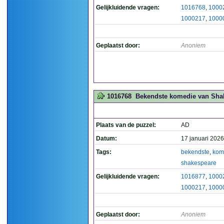
Gelijkluidende vragen:
1016768
,
1000
1000217
,
1000
Geplaatst door:
Anoniem
1016768
Bekendste komedie van Shake
Plaats van de puzzel:
AD
Datum:
17 januari 2026
Tags:
bekendste
,
kom
shakespeare
Gelijkluidende vragen:
1016877
,
1000
1000217
,
1000
Geplaatst door:
Anoniem