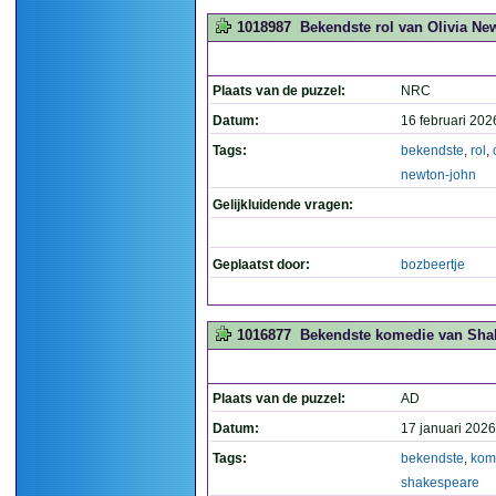
1018987
Bekendste rol van Olivia Ne
Plaats van de puzzel:
NRC
Datum:
16 februari 202
Tags:
bekendste
,
rol
,
newton-john
Gelijkluidende vragen:
Geplaatst door:
bozbeertje
1016877
Bekendste komedie van Shake
Plaats van de puzzel:
AD
Datum:
17 januari 2026
Tags:
bekendste
,
kom
shakespeare