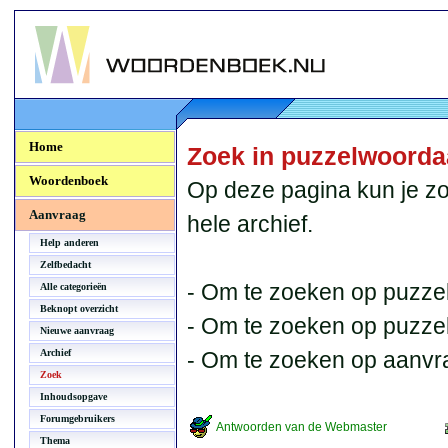
Woordenboek.NU
Home
Zoek in puzzelwoord
Woordenboek
Op deze pagina kun je zo
Aanvraag
hele archief.
Help anderen
Zelfbedacht
- Om te zoeken op puzzel
Alle categorieën
Beknopt overzicht
- Om te zoeken op puzzelb
Nieuwe aanvraag
Archief
- Om te zoeken op aanvr
Zoek
Inhoudsopgave
Forumgebruikers
Antwoorden van de Webmaster
Thema