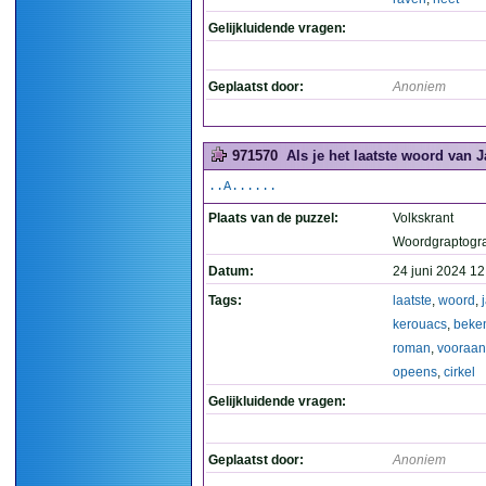
Gelijkluidende vragen:
Geplaatst door:
Anoniem
971570
Als je het laatste woord van 
..A......
Plaats van de puzzel:
Volkskrant
Woordgraptogr
Datum:
24 juni 2024 12
Tags:
laatste
,
woord
,
kerouacs
,
beke
roman
,
vooraan
opeens
,
cirkel
Gelijkluidende vragen:
Geplaatst door:
Anoniem