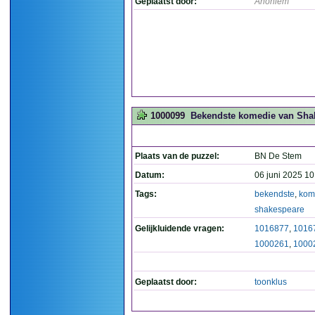
Geplaatst door:
Anoniem
1000099
Bekendste komedie van Shake
Plaats van de puzzel:
BN De Stem
Datum:
06 juni 2025 10
Tags:
bekendste
,
kom
shakespeare
Gelijkluidende vragen:
1016877
,
1016
1000261
,
1000
Geplaatst door:
toonklus