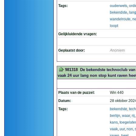
Tags:
ouderwets
,
ordi
bekendste
,
lan
wandelroute
,
n
loopt
Gelijkluidende vragen:
Geplaatst door:
Anoniem
981318
De bekendste technoclub van B
vaak 24 uur lang non stop kunt raven hee
Plaats van de puzzel:
Win 440
Datum:
28 oktober 202
Tags:
bekendste
,
tec
berlijn
,
waar
,
rij
kans
,
toegelate
vaak
,
uur
,
non
,
raven
,
heet