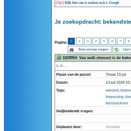
(Tip!)
Klik hier om te zoeken m.b.v. Google
Je zoekopdracht: bekendste
1
2
3
4
5
6
7
8
Pagina:
Zoek overige vragen
Lijst
1029954
Van welk element is de beken
U.A..
Plaats van de puzzel:
Trouw 13 juli
Datum:
13 juli 2026 10
Tags:
element
,
beken
toepassing
,
die
kernreactoren
Gelijkluidende vragen:
Geplaatst door:
Anoniem