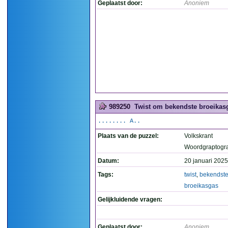
Geplaatst door:
Anoniem
989250
Twist om bekendste broeikasg
........ A..
Plaats van de puzzel:
Volkskrant
Woordgraptogr
Datum:
20 januari 2025
Tags:
twist
,
bekendst
broeikasgas
Gelijkluidende vragen:
Geplaatst door:
Anoniem