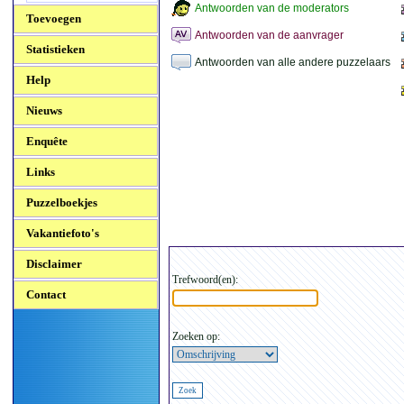
Antwoorden van de moderators
Toevoegen
Antwoorden van de aanvrager
Statistieken
Antwoorden van alle andere puzzelaars
Help
Nieuws
Enquête
Links
Puzzelboekjes
Vakantiefoto's
Disclaimer
Trefwoord(en):
Contact
Zoeken op: