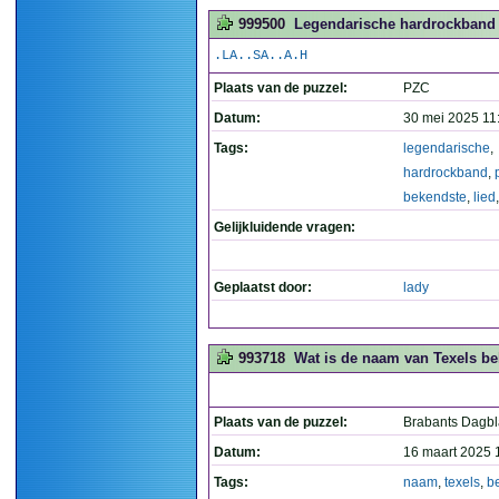
999500
Legendarische hardrockband d
.LA..SA..A.H
Plaats van de puzzel:
PZC
Datum:
30 mei 2025 11
Tags:
legendarische
,
hardrockband
,
bekendste
,
lied
Gelijkluidende vragen:
Geplaatst door:
lady
993718
Wat is de naam van Texels be
Plaats van de puzzel:
Brabants Dagb
Datum:
16 maart 2025 
Tags:
naam
,
texels
,
b