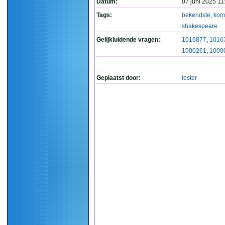
Datum:
07 juni 2025 11
Tags:
bekendste
,
kom
shakespeare
Gelijkluidende vragen:
1016877
,
1016
1000261
,
1000
Geplaatst door:
lester