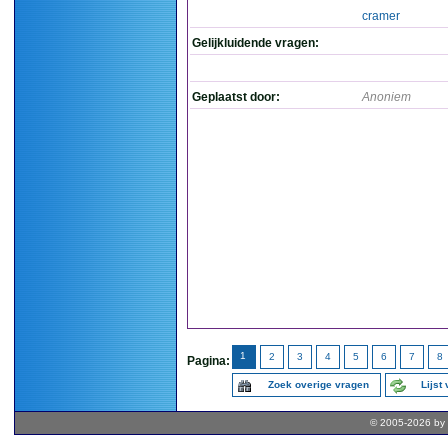
cramer
Gelijkluidende vragen:
Geplaatst door:
Anoniem
1
2
3
4
5
6
7
8
Pagina:
Zoek overige vragen
Lijst
© 2005-2026 by 