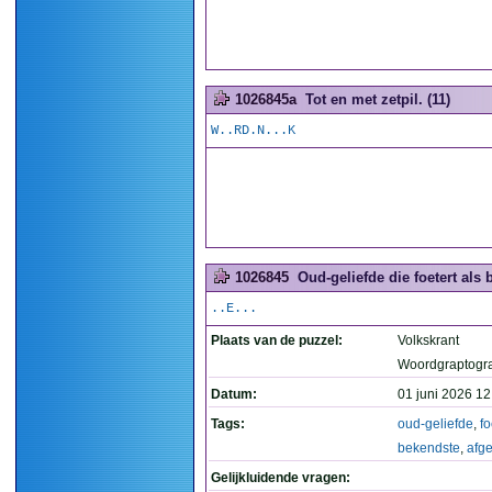
1026845a
Tot en met zetpil. (11)
W..RD.N...K
1026845
Oud-geliefde die foetert als 
..E...
Plaats van de puzzel:
Volkskrant
Woordgraptogr
Datum:
01 juni 2026 12
Tags:
oud-geliefde
,
fo
bekendste
,
afge
Gelijkluidende vragen: