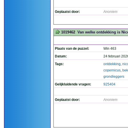
Geplaatst door:
Anoniem
1019462
Van welke ontdekking is Ni
Plaats van de puzzel:
Win 463
Datum:
24 februari 202
Tags:
ontdekking
,
nic
copernicus
,
bek
grondleggers
Gelijkluidende vragen:
925404
Geplaatst door:
Anoniem