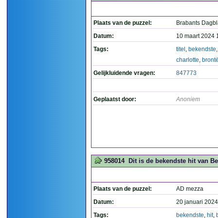
Plaats van de puzzel:
Brabants Dagb
Datum:
10 maart 2024 
Tags:
titel
,
bekendste
charlotte
,
bront
Gelijkluidende vragen:
847773
Geplaatst door:
Anoniem
958014
Dit is de bekendste hit van Be
Plaats van de puzzel:
AD mezza
Datum:
20 januari 2024
Tags:
bekendste
,
hit
,