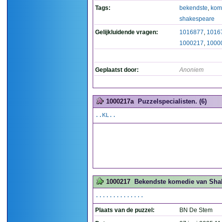
Tags:
bekendste
,
kom
shakespeare
Gelijkluidende vragen:
1016877
,
1016
1000217
,
1000
Geplaatst door:
Anoniem
1000217a
Puzzelspecialisten. (6)
..KL..
1000217
Bekendste komedie van Shake
..............
Plaats van de puzzel:
BN De Stem