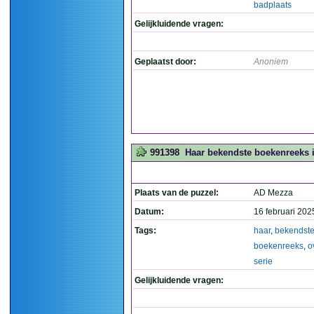
badplaats
Gelijkluidende vragen:
Geplaatst door:
Anoniem
991398
Haar bekendste boekenreeks is 
Plaats van de puzzel:
AD Mezza
Datum:
16 februari 202
Tags:
haar
,
bekendst
boekenreeks
,
o
serie
Gelijkluidende vragen: