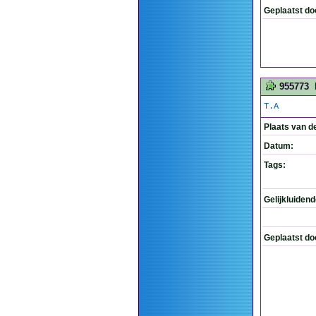
Geplaatst do
955773
T.A
Plaats van d
Datum:
Tags:
Gelijkluiden
Geplaatst do