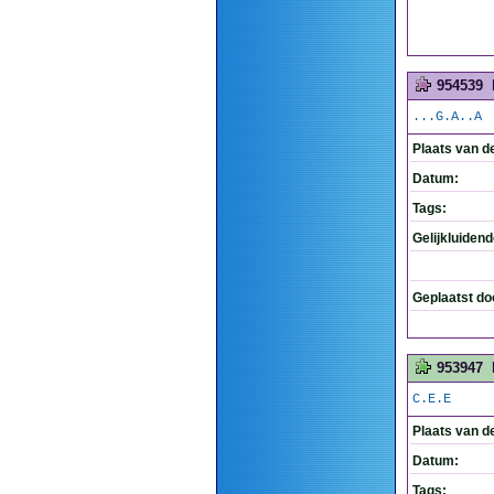
954539
...G.A..A
Plaats van d
Datum:
Tags:
Gelijkluiden
Geplaatst do
953947
C.E.E
Plaats van d
Datum:
Tags: