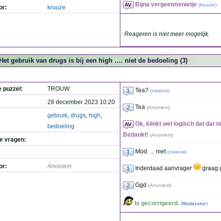
Bijna vergeetmenietje
(
kruuze
)
or:
kruuze
Reageren is niet meer mogelijk.
Het gebruik van drugs is bij een high …. niet de bedoeling (3)
e puzzel:
TROUW
Tea?
(
zwaluw
)
28 december 2023 10:20
Tea
(
Anoniem
)
gebruik
,
drugs
,
high
,
Ok, klinkt wel logisch dat dat n
bedoeling
Bedankt!
(
Anoniem
)
de vragen:
Mod. ... niet
(
zwaluw
)
or:
Anoniem
Inderdaad aanvrager
graag 
Ggd
(
Anoniem
)
Is gecorrigeerd.
(
Moderator
)