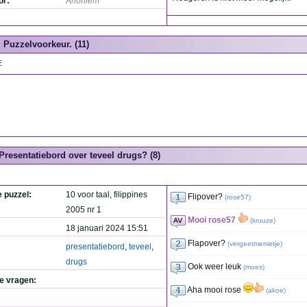
or:
Anoniem
Puzzelvoorkeur. (11)
E
Presentatiebord over teveel drugs? (8)
e puzzel:
10 voor taal, filippines
Flipover?
(
rose57
)
2005 nr 1
Mooi rose57
(
kruuze
)
18 januari 2024 15:51
Flapover?
(
vergeetmenietje
)
presentatiebord
,
teveel
,
drugs
Ook weer leuk
(
moes
)
de vragen:
Aha mooi rose
(
akoe
)