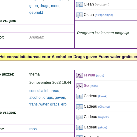
Clean
(
Anoniem
)
geen
,
drugs
,
meer
,
gebruikt
Clean
(
pietpaaltjes
)
de vragen:
Reageren is niet meer mogelijk.
or:
Anoniem
Het consultatiebureau voor Alcohol en Drugs geven Frans water gratis erb
e puzzel:
thema
Ff w88
(
roos
)
20 november 2023 16:44
Go
(
roos
)
consultatiebureau
,
Cadeau
(
Henk
)
alcohol
,
drugs
,
geven
,
frans
,
water
,
gratis
,
erbij
Cadeau
(
Cirama
)
de vragen:
Cadeau
(
mijzelf
)
Cadeau
(
akoe
)
or:
roos