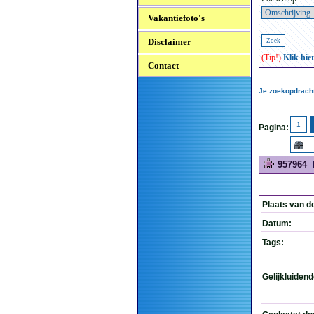
Vakantiefoto's
Disclaimer
(Tip!)
Klik hie
Contact
Je zoekopdracht
1
Pagina:
957964
Plaats van d
Datum:
Tags:
Gelijkluiden