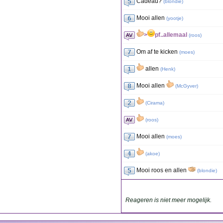
Cadeau?
(
blondie
)
Mooi allen
(
yootje
)
>
pf..allemaal
(
roos
)
Om af te kicken
(
moes
)
allen
(
Henk
)
Mooi allen
(
McGyver
)
(
Cirama
)
(
roos
)
Mooi allen
(
moes
)
(
akoe
)
Mooi roos en allen
(
blondie
)
Reageren is niet meer mogelijk.