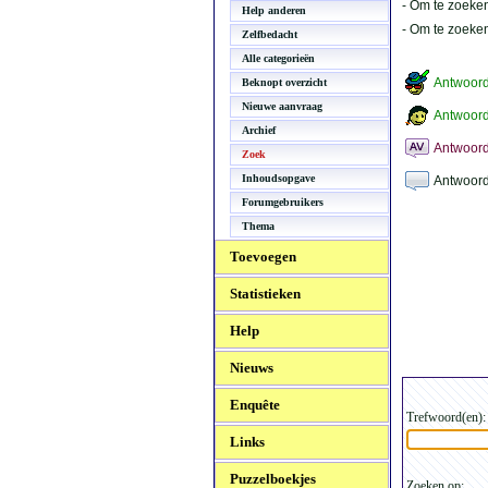
- Om te zoeken
Help anderen
- Om te zoeke
Zelfbedacht
Alle categorieën
Antwoor
Beknopt overzicht
Nieuwe aanvraag
Antwoord
Archief
Antwoord
Zoek
Inhoudsopgave
Antwoord
Forumgebruikers
Thema
Toevoegen
Statistieken
Help
Nieuws
Enquête
Trefwoord(en):
Links
Puzzelboekjes
Zoeken op: