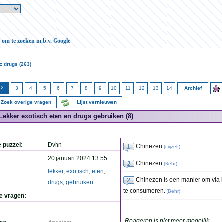
r om te zoeken m.b.v. Google
: drugs (263)
2
3
4
5
6
7
8
9
10
11
12
13
14
Archief
Zoek overige vragen
Lijst vernieuwen
Lekker exotisch eten en drugs gebruiken (8)
e puzzel:
Dvhn
Chinezen
(
mijzelf
)
20 januari 2024 13:55
Chinezen
(
Behr
)
lekker
,
exotisch
,
eten
,
Chinezen is een manier om via i
drugs
,
gebruiken
te consumeren.
(
Behr
)
de vragen:
Reageren is niet meer mogelijk.