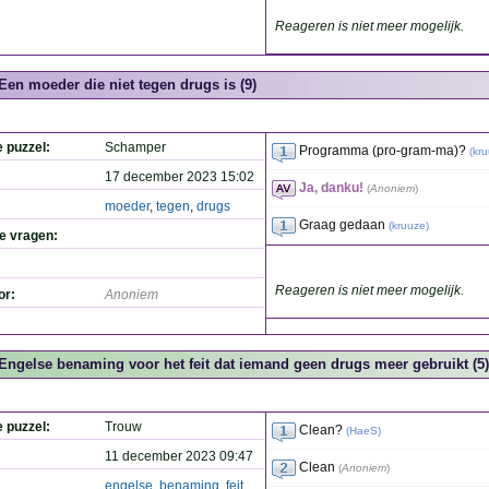
Reageren is niet meer mogelijk.
Een moeder die niet tegen drugs is (9)
e puzzel:
Schamper
Programma (pro-gram-ma)?
(
kr
17 december 2023 15:02
Ja, danku!
(
Anoniem
)
moeder
,
tegen
,
drugs
Graag gedaan
(
kruuze
)
de vragen:
Reageren is niet meer mogelijk.
or:
Anoniem
Engelse benaming voor het feit dat iemand geen drugs meer gebruikt (5)
e puzzel:
Trouw
Clean?
(
HaeS
)
11 december 2023 09:47
Clean
(
Anoniem
)
engelse
,
benaming
,
feit
,