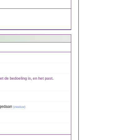
iet de bedoeling is, en het past.
gedaan
(
zwaluw
)