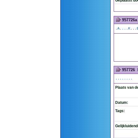
Geplaatst do
957726a
.A....K...
957726
........
Plaats van d
Datum:
Tags:
Gelijkluiden