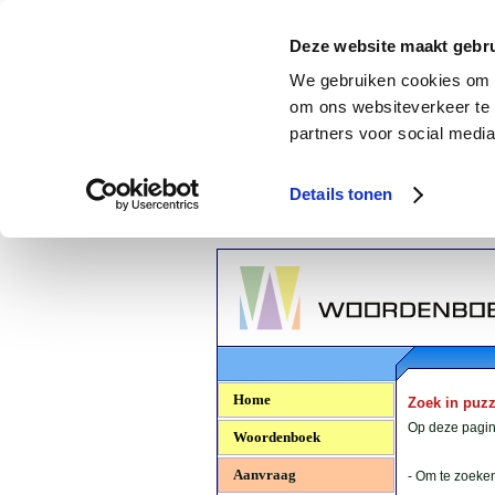
Deze website maakt gebru
We gebruiken cookies om c
om ons websiteverkeer te 
partners voor social media
Details tonen
Woordenboek.NU
Home
Zoek in puz
Op deze pagina
Woordenboek
Aanvraag
- Om te zoeken