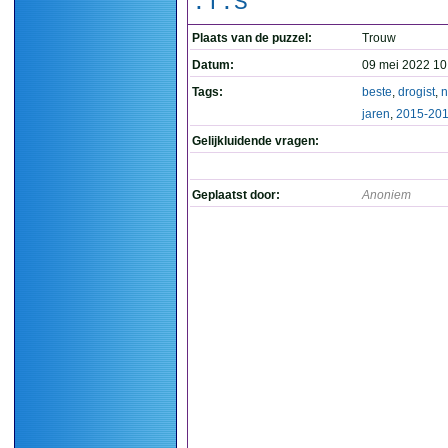
.T.S
Plaats van de puzzel:
Trouw
Datum:
09 mei 2022 10
Tags:
beste
,
drogist
,
n
jaren
,
2015-20
Gelijkluidende vragen:
Geplaatst door:
Anoniem