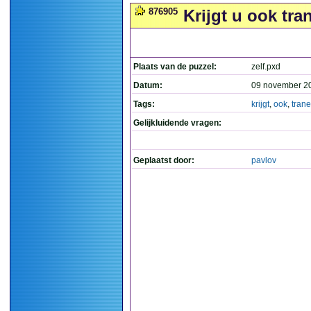
876905
Krijgt u ook tra
Plaats van de puzzel:
zelf.pxd
Datum:
09 november 2
Tags:
krijgt
,
ook
,
tran
Gelijkluidende vragen:
Geplaatst door:
pavlov