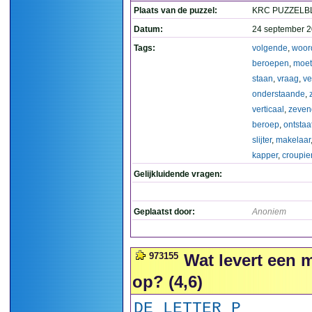
Plaats van de puzzel:
KRC PUZZELB
Datum:
24 september 2
Tags:
volgende
,
woor
beroepen
,
moe
staan
,
vraag
,
ve
onderstaande
,
verticaal
,
zeven
beroep
,
ontstaa
slijter
,
makelaar
kapper
,
croupie
Gelijkluidende vragen:
Geplaatst door:
Anoniem
973155
Wat levert een 
op? (4,6)
DE LETTER P