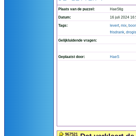
Plaats van de puzzel:
HaeStig
Datum:
16 juli 2024 16
Tags:
levert
,
mix
,
boo
frisdrank
,
drogis
Gelijkluidende vragen:
Geplaatst door:
HaeS
967521