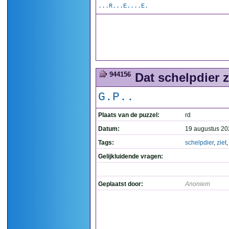
...R...E....E.
944156
Dat schelpdier z
G.P..
Plaats van de puzzel:
rd
Datum:
19 augustus 20
Tags:
schelpdier
,
ziet
Gelijkluidende vragen:
Geplaatst door:
Anoniem