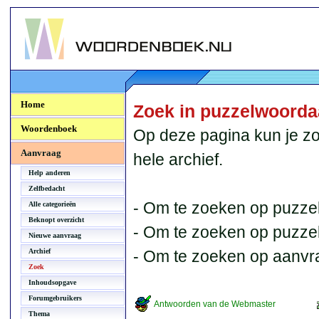
Woordenboek.NU
Home
Zoek in puzzelwoord
Woordenboek
Op deze pagina kun je zo
Aanvraag
hele archief.
Help anderen
Zelfbedacht
- Om te zoeken op puzzel
Alle categorieën
Beknopt overzicht
- Om te zoeken op puzzelb
Nieuwe aanvraag
Archief
- Om te zoeken op aanvr
Zoek
Inhoudsopgave
Forumgebruikers
Antwoorden van de Webmaster
Thema