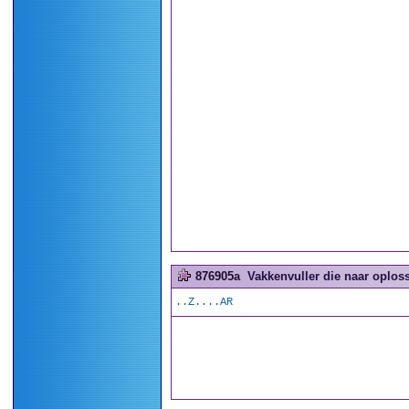
876905a
Vakkenvuller die naar oploss
..Z....AR