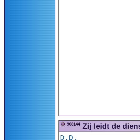
908144
Zij leidt de dien
D.D.