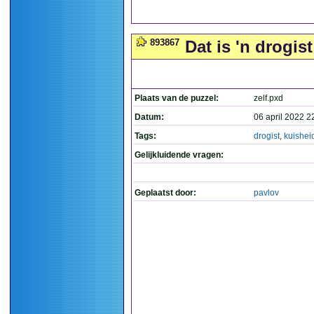
893867
Dat is 'n drogis
Plaats van de puzzel:
zelf.pxd
Datum:
06 april 2022 2
Tags:
drogist
,
kuishei
Gelijkluidende vragen:
Geplaatst door:
pavlov