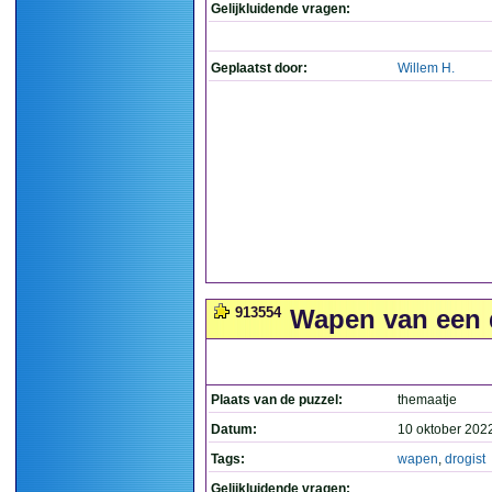
Gelijkluidende vragen:
Geplaatst door:
Willem H.
913554
Wapen van een d
Plaats van de puzzel:
themaatje
Datum:
10 oktober 202
Tags:
wapen
,
drogist
Gelijkluidende vragen: