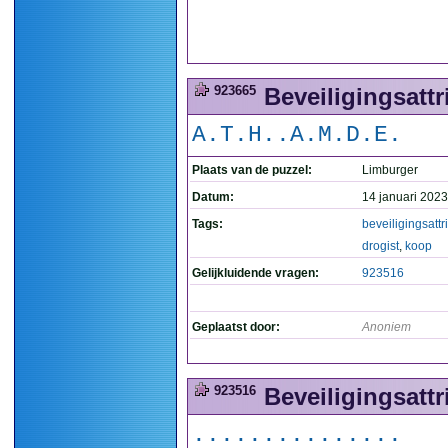
923665
Beveiligingsattr
A.T.H..A.M.D.E.
Plaats van de puzzel:
Limburger
Datum:
14 januari 2023
Tags:
beveiligingsattr
drogist
,
koop
Gelijkluidende vragen:
923516
Geplaatst door:
Anoniem
923516
Beveiligingsattr
...............