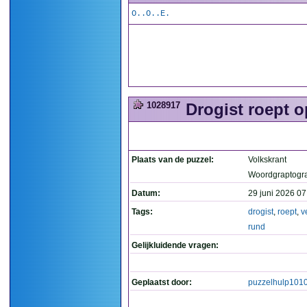
O..O..E.
1028917
Drogist roept o
Plaats van de puzzel:
Volkskrant
Woordgraptogr
Datum:
29 juni 2026 07
Tags:
drogist
,
roept
,
v
rund
Gelijkluidende vragen:
Geplaatst door:
puzzelhulp101