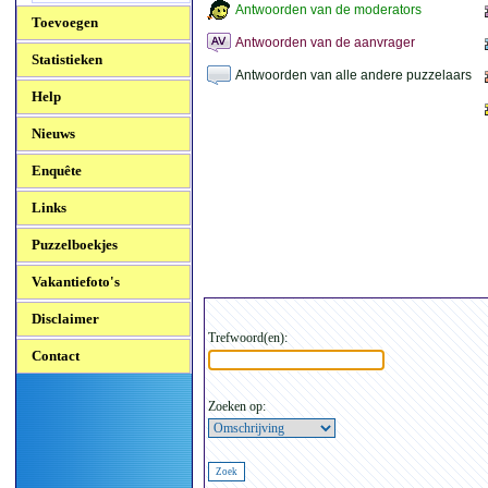
Antwoorden van de moderators
Toevoegen
Antwoorden van de aanvrager
Statistieken
Antwoorden van alle andere puzzelaars
Help
Nieuws
Enquête
Links
Puzzelboekjes
Vakantiefoto's
Disclaimer
Trefwoord(en):
Contact
Zoeken op: