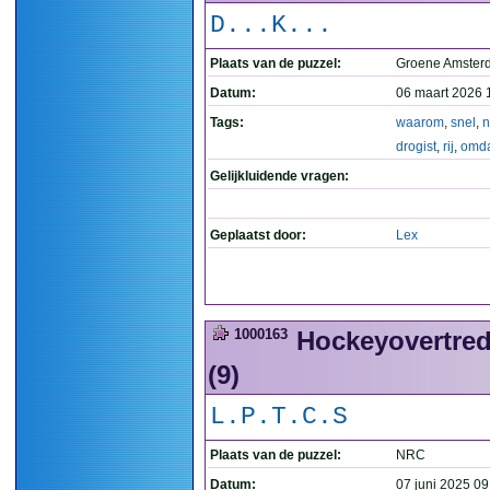
D...K...
Plaats van de puzzel:
Groene Amste
Datum:
06 maart 2026 
Tags:
waarom
,
snel
,
n
drogist
,
rij
,
omd
Gelijkluidende vragen:
Geplaatst door:
Lex
1000163
Hockeyovertred
(9)
L.P.T.C.S
Plaats van de puzzel:
NRC
Datum:
07 juni 2025 09