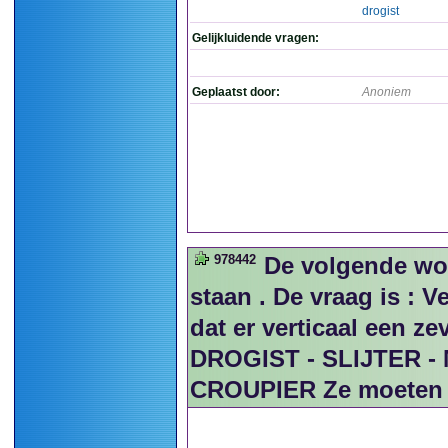
drogist
Gelijkluidende vragen:
Geplaatst door:
Anoniem
978442
De volgende wo
staan . De vraag is :
dat er verticaal een z
DROGIST - SLIJTER -
CROUPIER Ze moeten d