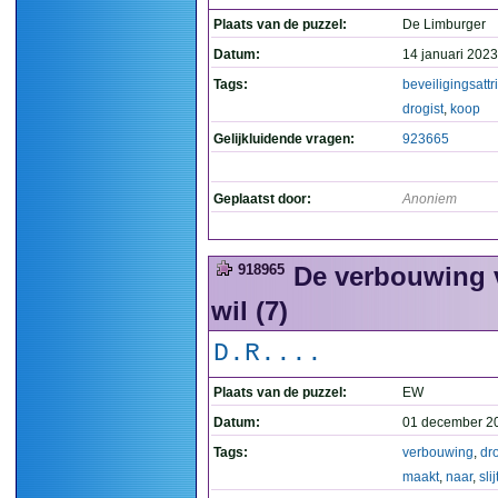
Plaats van de puzzel:
De Limburger
Datum:
14 januari 2023
Tags:
beveiligingsattr
drogist
,
koop
Gelijkluidende vragen:
923665
Geplaatst door:
Anoniem
918965
De verbouwing va
wil (7)
D.R....
Plaats van de puzzel:
EW
Datum:
01 december 2
Tags:
verbouwing
,
dro
maakt
,
naar
,
slij