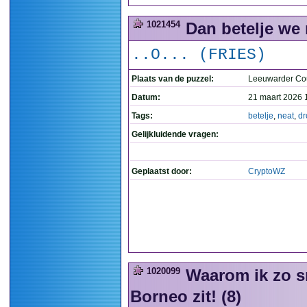
1021454
Dan betelje we 
..O... (FRIES)
Plaats van de puzzel:
Leeuwarder Co
Datum:
21 maart 2026 
Tags:
betelje
,
neat
,
dr
Gelijkluidende vragen:
Geplaatst door:
CryptoWZ
1020099
Waarom ik zo sn
Borneo zit! (8)