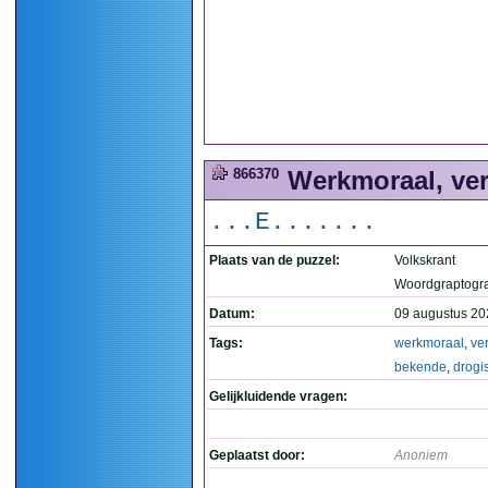
866370
Werkmoraal, verk
...E.......
Plaats van de puzzel:
Volkskrant
Woordgraptogr
Datum:
09 augustus 20
Tags:
werkmoraal
,
ver
bekende
,
drogis
Gelijkluidende vragen:
Geplaatst door:
Anoniem