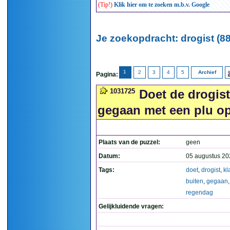
(Tip!)
Klik hier om te zoeken m.b.v. Google
Je zoekopdracht: drogist (88
1
2
3
4
5
Archief
Pagina:
1031725
Doet de drogist 
gegaan met een plu op
Plaats van de puzzel:
geen
Datum:
05 augustus 20
Tags:
doet
,
drogist
,
kl
buiten
,
gegaan
regendag
Gelijkluidende vragen: