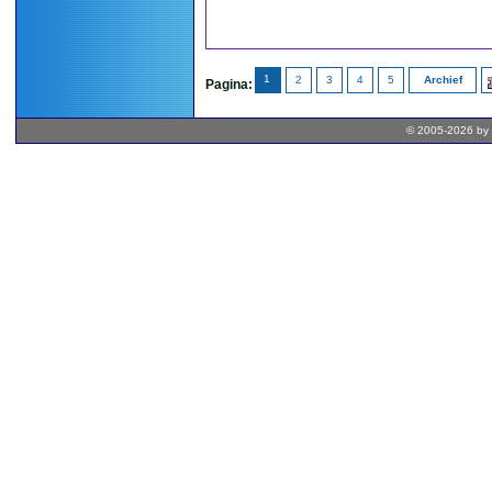
1
2
3
4
5
Archief
Pagina:
© 2005-2026 by 