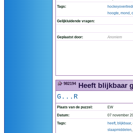
Tags:
hockeyovertred
hoogte
,
mond
,
Gelijkluidende vragen:
Geplaatst door:
Anoniem
982194
Heeft blijkbaar 
G...R
Plaats van de puzzel:
EW
Datum:
07 november 2
Tags:
heeft
,
blijkbaar
,
slaapmiddelen